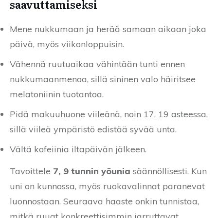
saavuttamiseksi
Mene nukkumaan ja herää samaan aikaan joka
päivä, myös viikonloppuisin.
Vähennä ruutuaikaa vähintään tunti ennen
nukkumaanmenoa, sillä sininen valo häiritsee
melatoniinin tuotantoa.
Pidä makuuhuone viileänä, noin 17, 19 asteessa,
sillä viileä ympäristö edistää syvää unta.
Vältä kofeiinia iltapäivän jälkeen.
Tavoittele
7, 9 tunnin yöunia
säännöllisesti. Kun
uni on kunnossa, myös ruokavalinnat paranevat
luonnostaan. Seuraava haaste onkin tunnistaa,
mitkä ruuat konkreettisimmin jarruttavat