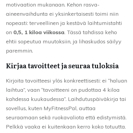
motivaation mukanaan. Kehon rasva-
aineenvaihdunta ei yksinkertaisesti toimi niin
nopeasti: terveellinen ja kestävä laihtumistahti
on
0,5, 1 kiloa viikossa
. Tässä tahdissa keho
ehtii sopeutua muutoksiin, ja lihaskudos säilyy
paremmin.
Kirjaa tavoitteet ja seuraa tuloksia
Kirjoita tavoitteesi ylös konkreettisesti: ei “haluan
laihtua”, vaan “tavoitteeni on pudottaa 4 kiloa
kahdessa kuukaudessa”. Laihdutuspäiväkirja tai
sovellus, kuten MyFitnessPal, auttaa
seuraamaan sekä ruokavaliota että edistymistä.
Pelkkä vaaka ei kuitenkaan kerro koko totuutta.