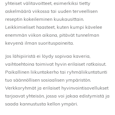
yhteiset välitavoitteet, esimerkiksi tietty
askelmäärä viikossa tai uuden terveellisen
reseptin kokeileminen kuukausittain.
Leikkimieliset haasteet, kuten kumpi kävelee
enemmän viikon aikana, pitävät tunnelman
kevyenä ilman suorituspaineita.
Jos lähipiiristä ei löydy sopivaa kaveria,
vaihtoehtoina toimivat hyvin erilaiset ratkaisut.
Paikallinen liikuntakerho tai ryhmäliikuntatunti
tuo säännöllisen sosiaalisen ympäristön.
Verkkoryhmät ja erilaiset hyvinvointisovellukset
tarjoavat yhteisön, jossa voi jakaa edistymistä ja
saada kannustusta kellon ympäri.