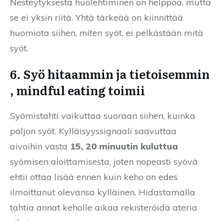
Nesteytyksestä huolehtiminen on helppoa, mutta
se ei yksin riitä. Yhtä tärkeää on kiinnittää
huomiota siihen,
miten
syöt, ei pelkästään mitä
syöt.
6. Syö hitaammin ja tietoisemmin
, mindful eating toimii
Syömistahti vaikuttaa suoraan siihen, kuinka
paljon syöt. Kylläisyyssignaali saavuttaa
aivoihin vasta
15, 20 minuutin kuluttua
syömisen aloittamisesta, joten nopeasti syövä
ehtii ottaa lisää ennen kuin keho on edes
ilmoittanut olevansa kylläinen. Hidastamalla
tahtia annat keholle aikaa rekisteröidä ateria