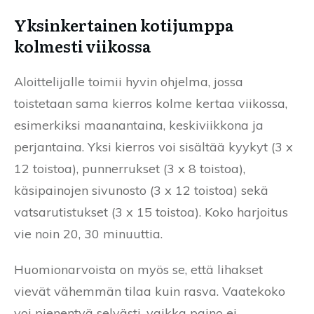
Yksinkertainen kotijumppa
kolmesti viikossa
Aloittelijalle toimii hyvin ohjelma, jossa
toistetaan sama kierros kolme kertaa viikossa,
esimerkiksi maanantaina, keskiviikkona ja
perjantaina. Yksi kierros voi sisältää kyykyt (3 x
12 toistoa), punnerrukset (3 x 8 toistoa),
käsipainojen sivunosto (3 x 12 toistoa) sekä
vatsarutistukset (3 x 15 toistoa). Koko harjoitus
vie noin 20, 30 minuuttia.
Huomionarvoista on myös se, että lihakset
vievät vähemmän tilaa kuin rasva. Vaatekoko
voi pienentyä selvästi, vaikka paino ei