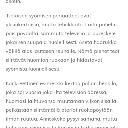
oikein.
Tietoisen syömisen periaatteet ovat
yksinkertaisia, mutta tehokkaita. Laita puhelin
pois pöydältä, sammuta televisio ja pureskele
jokainen suupala huolellisesti. Aseta haarukka
välillä alas lautasen reunalle. Nämä pienet teot
siirtävät huomion ruokaan ja hidastavat
syömistä luonnollisesti.
Konkreettinen esimerkki kertoo paljon: henkilö,
joka söi vuosia joka ilta television ääressä,
huomasi laihtuvansa muutaman viikon sisällä
pelkästään siirtämällä ateriat ruokapöytään
ilman ruutua. Annoskoko pysyi samana, mutta
tietoisuus söömisestä kasvoi ja turha napostelu