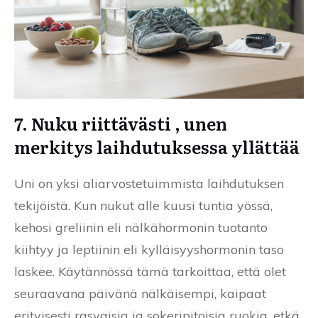
7. Nuku riittävästi , unen
merkitys laihdutuksessa yllättää
Uni on yksi aliarvostetuimmista laihdutuksen
tekijöistä. Kun nukut alle kuusi tuntia yössä,
kehosi greliinin eli nälkähormonin tuotanto
kiihtyy ja leptiinin eli kylläisyyshormonin taso
laskee. Käytännössä tämä tarkoittaa, että olet
seuraavana päivänä nälkäisempi, kaipaat
erityisesti rasvaisia ja sokeripitoisia ruokia, etkä