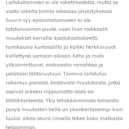
Laihduttaminen ei ole rakettitiedettä, mutta se
vaatii oikeita toimia oikeassa järjestyksessä.
Suurin syy epäonnistumiseen ei ole
tahdonvoiman puute, vaan liian radikaalit
muutokset kerralla: kaatokaatodieetti,
tuntikausia kuntosalilla ja kaikki herkkuruuat
kiellettynä samaan aikaan. Keho ja mieli
ylikuormittuvat, motivaatio romahtaa ja
palataan lähtöruutuun. Toimiva laihdutus
rakentuu pienistä, kestävistä muutoksista, jotka
sopivat arkeesi riippumatta iästä tai
lähtötilanteesta. Yksi tehokkaimmista keinoista
pysyä muutosten tiellä on yksinkertaisempi kuin
luulisi: oikea seura rinnalla tekee koko matkasta
helpomman.