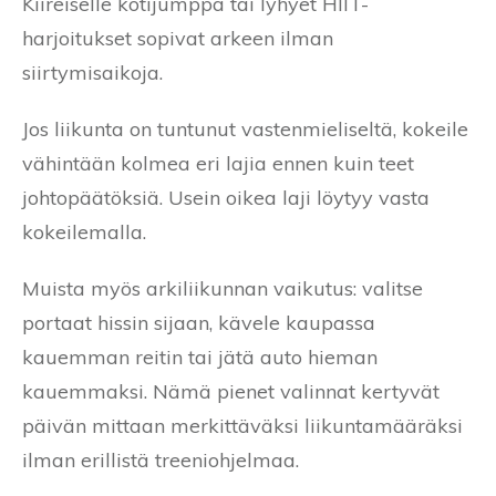
Kiireiselle kotijumppa tai lyhyet HIIT-
harjoitukset sopivat arkeen ilman
siirtymisaikoja.
Jos liikunta on tuntunut vastenmieliseltä, kokeile
vähintään kolmea eri lajia ennen kuin teet
johtopäätöksiä. Usein oikea laji löytyy vasta
kokeilemalla.
Muista myös arkiliikunnan vaikutus: valitse
portaat hissin sijaan, kävele kaupassa
kauemman reitin tai jätä auto hieman
kauemmaksi. Nämä pienet valinnat kertyvät
päivän mittaan merkittäväksi liikuntamääräksi
ilman erillistä treeniohjelmaa.