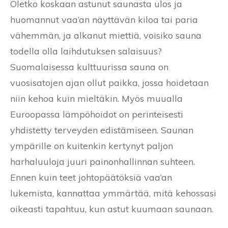
Oletko koskaan astunut saunasta ulos ja
huomannut vaa’an näyttävän kiloa tai paria
vähemmän, ja alkanut miettiä, voisiko sauna
todella olla laihdutuksen salaisuus?
Suomalaisessa kulttuurissa sauna on
vuosisatojen ajan ollut paikka, jossa hoidetaan
niin kehoa kuin mieltäkin. Myös muualla
Euroopassa lämpöhoidot on perinteisesti
yhdistetty terveyden edistämiseen. Saunan
ympärille on kuitenkin kertynyt paljon
harhaluuloja juuri painonhallinnan suhteen.
Ennen kuin teet johtopäätöksiä vaa’an
lukemista, kannattaa ymmärtää, mitä kehossasi
oikeasti tapahtuu, kun astut kuumaan saunaan.