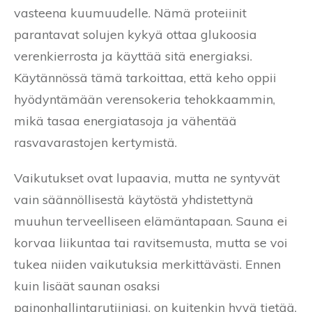
vasteena kuumuudelle. Nämä proteiinit
parantavat solujen kykyä ottaa glukoosia
verenkierrosta ja käyttää sitä energiaksi.
Käytännössä tämä tarkoittaa, että keho oppii
hyödyntämään verensokeria tehokkaammin,
mikä tasaa energiatasoja ja vähentää
rasvavarastojen kertymistä.
Vaikutukset ovat lupaavia, mutta ne syntyvät
vain säännöllisestä käytöstä yhdistettynä
muuhun terveelliseen elämäntapaan. Sauna ei
korvaa liikuntaa tai ravitsemusta, mutta se voi
tukea niiden vaikutuksia merkittävästi. Ennen
kuin lisäät saunan osaksi
painonhallintarutiiniasi, on kuitenkin hyvä tietää,