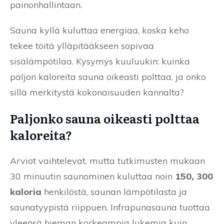
painonhallintaan.
Sauna kyllä kuluttaa energiaa, koska keho
tekee töitä ylläpitääkseen sopivaa
sisälämpötilaa. Kysymys kuuluukin: kuinka
paljon kaloreita sauna oikeasti polttaa, ja onko
sillä merkitystä kokonaisuuden kannalta?
Paljonko sauna oikeasti polttaa
kaloreita?
Arviot vaihtelevat, mutta tutkimusten mukaan
30 minuutin saunominen kuluttaa noin
150, 300
kaloria
henkilöstä, saunan lämpötilasta ja
saunatyypistä riippuen. Infrapunasauna tuottaa
yleensä hieman korkeampia lukemia kuin