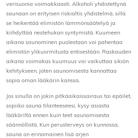
verisuonia voimakkaasti. Alkoholi yhdistettynä
saunaan on erityisen riskialtis yhdistelmä, sillä
se heikentää elimistön lämmönsäätelyä ja
kiihdyttää nestehukan syntymistä. Kuumeen
aikana saunominen puolestaan voi pahentaa
elimistön ylikuormitusta entisestään. Raskauden
aikana voimakas kuumuus voi vaikuttaa sikiön
kehitykseen, joten saunomisesta kannattaa
sopia oman lääkärin kanssa.
Jos sinulla on jokin pitkäaikaissairaus tai epäilet,
sopiiko sauna tilanteeseesi, kysy asiasta
lääkäriltä ennen kuin teet saunomisesta
säännöllistä. Kun perusterveys on kunnossa,
sauna on erinomainen lisä arjen