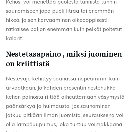
Kehosi voi menettää puolesta tunnista tunnin
saunomiseen jopa puoli litraa tai enemmän
hikeä, ja sen korvaaminen oikeaoppisesti
ratkaisee paljon enemmän kuin pelkät poltetut
kalorit.
Nestetasapaino , miksi juominen
on kriittistä
Nestevaje kehittyy saunassa nopeammin kuin
arvaatkaan. Jo kahden prosentin nestehukka
kehon painosta riittää aiheuttamaan väsymystä,
päänsärkyä ja huimausta. Jos saunominen
jatkuu pitkään ilman juomista, seurauksena voi
olla lämpöuupumus, joka tuntuu voimakkaana