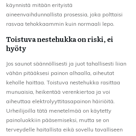
käynnistä mitään erityistä
aineenvaihdunnallista prosessia, joka polttaisi
rasvaa tehokkaammin kuin normaali lepo.
Toistuva nestehukka on riski, ei
hyöty
Jos saunot säännöllisesti ja juot tahallisesti liian
vähän pitääksesi painon alhaalla, aiheutat
keholle haittaa. Toistuva nestehukka rasittaa
munuaisia, heikentää verenkiertoa ja voi
aiheuttaa elektrolyyttitasapainon häiriöitä.
Urheilijoilla tätä menetelmää on käytetty
painoluokkiin pääsemiseksi, mutta se on
terveydelle haitallista eikä sovellu tavalliseen