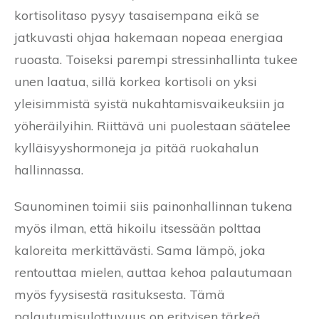
kortisolitaso pysyy tasaisempana eikä se
jatkuvasti ohjaa hakemaan nopeaa energiaa
ruoasta. Toiseksi parempi stressinhallinta tukee
unen laatua, sillä korkea kortisoli on yksi
yleisimmistä syistä nukahtamisvaikeuksiin ja
yöheräilyihin. Riittävä uni puolestaan säätelee
kylläisyyshormoneja ja pitää ruokahalun
hallinnassa.
Saunominen toimii siis painonhallinnan tukena
myös ilman, että hikoilu itsessään polttaa
kaloreita merkittävästi. Sama lämpö, joka
rentouttaa mielen, auttaa kehoa palautumaan
myös fyysisestä rasituksesta. Tämä
palautumisulottuvuus on erityisen tärkeä