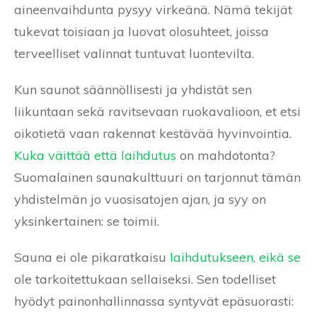
aineenvaihdunta pysyy virkeänä. Nämä tekijät
tukevat toisiaan ja luovat olosuhteet, joissa
terveelliset valinnat tuntuvat luontevilta.
Kun saunot säännöllisesti ja yhdistät sen
liikuntaan sekä ravitsevaan ruokavalioon, et etsi
oikotietä vaan rakennat kestävää hyvinvointia.
Kuka väittää että laihdutus
on mahdotonta?
Suomalainen saunakulttuuri on tarjonnut tämän
yhdistelmän jo vuosisatojen ajan, ja syy on
yksinkertainen: se toimii.
Sauna ei ole pikaratkaisu
laihdutukseen, eikä se
ole tarkoitettukaan sellaiseksi. Sen todelliset
hyödyt painonhallinnassa syntyvät epäsuorasti: