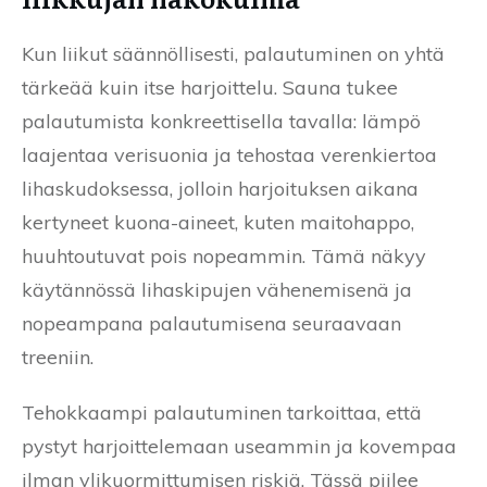
Kun liikut säännöllisesti, palautuminen on yhtä
tärkeää kuin itse harjoittelu. Sauna tukee
palautumista konkreettisella tavalla: lämpö
laajentaa verisuonia ja tehostaa verenkiertoa
lihaskudoksessa, jolloin harjoituksen aikana
kertyneet kuona-aineet, kuten maitohappo,
huuhtoutuvat pois nopeammin. Tämä näkyy
käytännössä lihaskipujen vähenemisenä ja
nopeampana palautumisena seuraavaan
treeniin.
Tehokkaampi palautuminen tarkoittaa, että
pystyt harjoittelemaan useammin ja kovempaa
ilman ylikuormittumisen riskiä. Tässä piilee