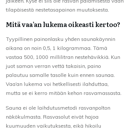
jälkeen. Kyse ei siis ole rasvan palamisesta vaan
tilapäisestä nestetasapainon muutoksesta.
Mitä vaa’an lukema oikeasti kertoo?
Tyypillinen painonlasku yhden saunakäynnin
aikana on noin 0,5, 1 kilogrammaa. Tämä
vastaa 500, 1000 millilitran nestehävikkiä. Kun
juot saman verran vettä takaisin, paino
palautuu samalle tasolle kuin ennen saunaa.
Vaa’an lukema voi hetkellisesti ilahduttaa,
mutta se ei kerro mitään kehon rasvamassasta.
Sauna ei ole laihdutusmetodi rasvanpolton
näkökulmasta. Rasvasolut eivät hajoa
kuumuuden vaikutuksesta, eikä hikoilu