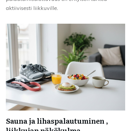
aktiivisesti liikkuville.
Sauna ja lihaspalautuminen ,
liikkujan näkökulma