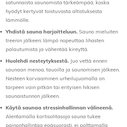
satunnaista saunomista tärkeämpää, koska
hyödyt kertyvät toistuvasta altistuksesta
lämmölle.
Yhdistä sauna harjoitteluun.
Sauno mieluiten
treenin jälkeen: lämpö nopeuttaa lihasten
palautumista ja vähentää kireyttä.
Huolehdi nesteytyksestä.
Juo vettä ennen
saunaan menoa, tauoilla ja saunomisen jälkeen.
Nesteen korvaaminen urheilujuomalla on
tarpeen vain pitkän tai erityisen hikisen
saunaistunnon jälkeen.
Käytä saunaa stressinhallinnan välineenä.
Alentamalla kortisolitasoja sauna tukee
painonhallintaa epäsuorasti, ei polttamalla