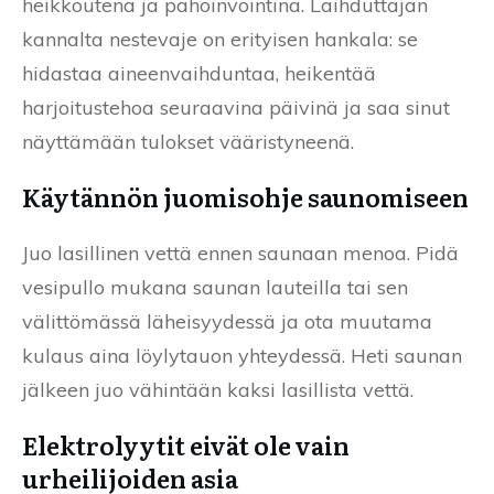
heikkoutena ja pahoinvointina. Laihduttajan
kannalta nestevaje on erityisen hankala: se
hidastaa aineenvaihduntaa, heikentää
harjoitustehoa seuraavina päivinä ja saa sinut
näyttämään tulokset vääristyneenä.
Käytännön juomisohje saunomiseen
Juo lasillinen vettä ennen saunaan menoa. Pidä
vesipullo mukana saunan lauteilla tai sen
välittömässä läheisyydessä ja ota muutama
kulaus aina löylytauon yhteydessä. Heti saunan
jälkeen juo vähintään kaksi lasillista vettä.
Elektrolyytit eivät ole vain
urheilijoiden asia