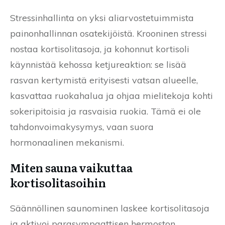
Stressinhallinta on yksi aliarvostetuimmista
painonhallinnan osatekijöistä. Krooninen stressi
nostaa kortisolitasoja, ja kohonnut kortisoli
käynnistää kehossa ketjureaktion: se lisää
rasvan kertymistä erityisesti vatsan alueelle,
kasvattaa ruokahalua ja ohjaa mielitekoja kohti
sokeripitoisia ja rasvaisia ruokia. Tämä ei ole
tahdonvoimakysymys, vaan suora
hormonaalinen mekanismi.
Miten sauna vaikuttaa
kortisolitasoihin
Säännöllinen saunominen laskee kortisolitasoja
ja aktivoi parasympaattisen hermoston.