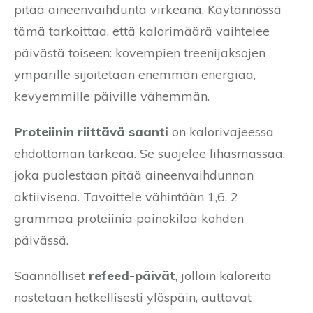
pitää aineenvaihdunta virkeänä. Käytännössä
tämä tarkoittaa, että kalorimäärä vaihtelee
päivästä toiseen: kovempien treenijaksojen
ympärille sijoitetaan enemmän energiaa,
kevyemmille päiville vähemmän.
Proteiinin riittävä saanti
on kalorivajeessa
ehdottoman tärkeää. Se suojelee lihasmassaa,
joka puolestaan pitää aineenvaihdunnan
aktiivisena. Tavoittele vähintään 1,6, 2
grammaa proteiinia painokiloa kohden
päivässä.
Säännölliset
refeed-päivät
, jolloin kaloreita
nostetaan hetkellisesti ylöspäin, auttavat