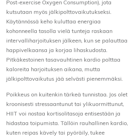
Post-exercise Oxygen Consumption), jota
kutsutaan myös jälkipolttovaikutukseksi.
Käytännössä keho kuluttaa energiaa
kohonneella tasolla vielä tunteja raskaan
intervalliharjoituksen jälkeen, kun se palauttaa
happivelkaansa ja korjaa lihaskudosta.
Pitkäkestoinen tasavauhtinen kardio polttaa
kaloreita harjoituksen aikana, mutta
jälkipolttovaikutus jää selvästi pienemmäksi.
Poikkeus on kuitenkin tärkeä tunnistaa. Jos olet
kroonisesti stressaantunut tai ylikuormittunut,
HIIT voi nostaa kortisolitasoja entisestään ja
hidastaa toipumista. Tällöin rauhallinen kardio,
kuten reipas kävely tai pyöräily, tukee