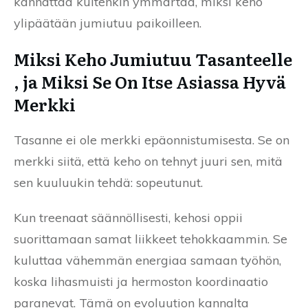
kannattaa kuitenkin ymmärtää, miksi keho
ylipäätään jumiutuu paikoilleen.
Miksi Keho Jumiutuu Tasanteelle
, ja Miksi Se On Itse Asiassa Hyvä
Merkki
Tasanne ei ole merkki epäonnistumisesta. Se on
merkki siitä, että keho on tehnyt juuri sen, mitä
sen kuuluukin tehdä: sopeutunut.
Kun treenaat säännöllisesti, kehosi oppii
suorittamaan samat liikkeet tehokkaammin. Se
kuluttaa vähemmän energiaa samaan työhön,
koska lihasmuisti ja hermoston koordinaatio
paranevat. Tämä on evoluution kannalta