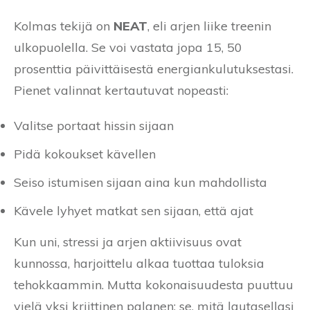
Kolmas tekijä on
NEAT
, eli arjen liike treenin
ulkopuolella. Se voi vastata jopa 15, 50
prosenttia päivittäisestä energiankulutuksestasi.
Pienet valinnat kertautuvat nopeasti:
Valitse portaat hissin sijaan
Pidä kokoukset kävellen
Seiso istumisen sijaan aina kun mahdollista
Kävele lyhyet matkat sen sijaan, että ajat
Kun uni, stressi ja arjen aktiivisuus ovat
kunnossa, harjoittelu alkaa tuottaa tuloksia
tehokkaammin. Mutta kokonaisuudesta puuttuu
vielä yksi kriittinen palanen: se, mitä lautasellasi