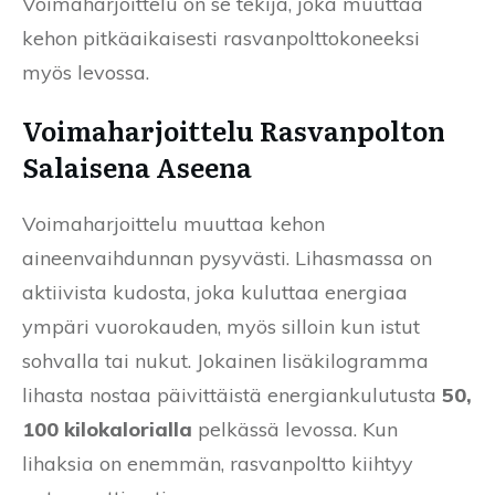
Voimaharjoittelu on se tekijä, joka muuttaa
kehon pitkäaikaisesti rasvanpolttokoneeksi
myös levossa.
Voimaharjoittelu Rasvanpolton
Salaisena Aseena
Voimaharjoittelu muuttaa kehon
aineenvaihdunnan pysyvästi. Lihasmassa on
aktiivista kudosta, joka kuluttaa energiaa
ympäri vuorokauden, myös silloin kun istut
sohvalla tai nukut. Jokainen lisäkilogramma
lihasta nostaa päivittäistä energiankulutusta
50,
100 kilokalorialla
pelkässä levossa. Kun
lihaksia on enemmän, rasvanpoltto kiihtyy