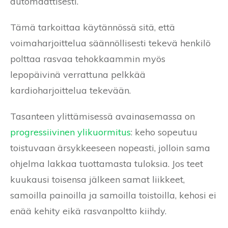
automaattisesti.
Tämä tarkoittaa käytännössä sitä, että
voimaharjoittelua säännöllisesti tekevä henkilö
polttaa rasvaa tehokkaammin myös
lepopäivinä verrattuna pelkkää
kardioharjoittelua tekevään.
Tasanteen ylittämisessä avainasemassa on
progressiivinen ylikuormitus
: keho sopeutuu
toistuvaan ärsykkeeseen nopeasti, jolloin sama
ohjelma lakkaa tuottamasta tuloksia. Jos teet
kuukausi toisensa jälkeen samat liikkeet,
samoilla painoilla ja samoilla toistoilla, kehosi ei
enää kehity eikä rasvanpoltto kiihdy.