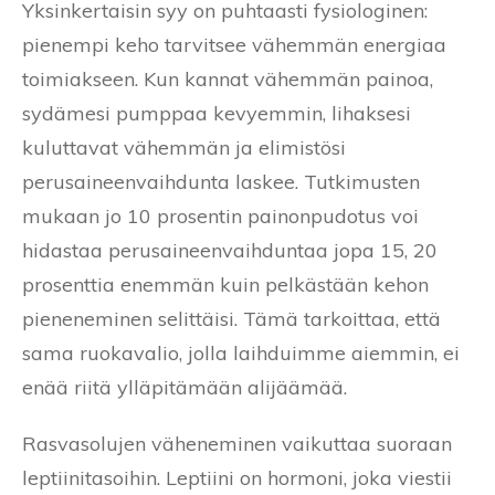
Yksinkertaisin syy on puhtaasti fysiologinen:
pienempi keho tarvitsee vähemmän energiaa
toimiakseen. Kun kannat vähemmän painoa,
sydämesi pumppaa kevyemmin, lihaksesi
kuluttavat vähemmän ja elimistösi
perusaineenvaihdunta laskee. Tutkimusten
mukaan jo 10 prosentin painonpudotus voi
hidastaa perusaineenvaihduntaa jopa 15, 20
prosenttia enemmän kuin pelkästään kehon
pieneneminen selittäisi. Tämä tarkoittaa, että
sama ruokavalio, jolla laihduimme aiemmin, ei
enää riitä ylläpitämään alijäämää.
Rasvasolujen väheneminen vaikuttaa suoraan
leptiinitasoihin. Leptiini on hormoni, joka viestii