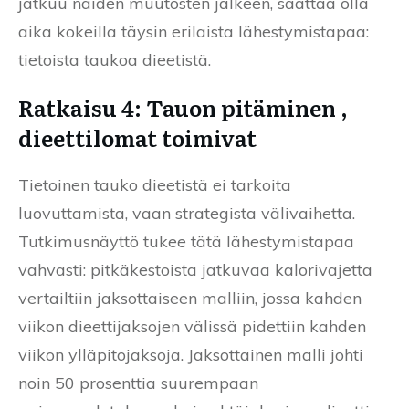
jatkuu näiden muutosten jälkeen, saattaa olla
aika kokeilla täysin erilaista lähestymistapaa:
tietoista taukoa dieetistä.
Ratkaisu 4: Tauon pitäminen ,
dieettilomat toimivat
Tietoinen tauko dieetistä ei tarkoita
luovuttamista, vaan strategista välivaihetta.
Tutkimusnäyttö tukee tätä lähestymistapaa
vahvasti: pitkäkestoista jatkuvaa kalorivajetta
vertailtiin jaksottaiseen malliin, jossa kahden
viikon dieettijaksojen välissä pidettiin kahden
viikon ylläpitojaksoja. Jaksottainen malli johti
noin 50 prosenttia suurempaan