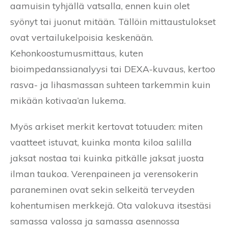
aamuisin tyhjällä vatsalla, ennen kuin olet
syönyt tai juonut mitään. Tällöin mittaustulokset
ovat vertailukelpoisia keskenään.
Kehonkoostumusmittaus, kuten
bioimpedanssianalyysi tai DEXA-kuvaus, kertoo
rasva- ja lihasmassan suhteen tarkemmin kuin
mikään kotivaa’an lukema.
Myös arkiset merkit kertovat totuuden: miten
vaatteet istuvat, kuinka monta kiloa salilla
jaksat nostaa tai kuinka pitkälle jaksat juosta
ilman taukoa. Verenpaineen ja verensokerin
paraneminen ovat sekin selkeitä terveyden
kohentumisen merkkejä. Ota valokuva itsestäsi
samassa valossa ja samassa asennossa