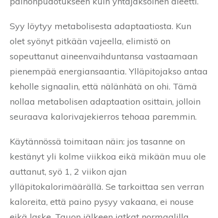
painonpudotukseen kuin yhtäjaksoinen dieetti.
Syy löytyy metabolisesta adaptaatiosta. Kun
olet syönyt pitkään vajeella, elimistö on
sopeuttanut aineenvaihduntansa vastaamaan
pienempää energiansaantia. Ylläpitojakso antaa
keholle signaalin, että nälänhätä on ohi. Tämä
nollaa metabolisen adaptaation osittain, jolloin
seuraava kalorivajekierros tehoaa paremmin.
Käytännössä toimitaan näin: jos tasanne on
kestänyt yli kolme viikkoa eikä mikään muu ole
auttanut, syö 1, 2 viikon ajan
ylläpitokalorimäärällä. Se tarkoittaa sen verran
kaloreita, että paino pysyy vakaana, ei nouse
eikä laske. Tauon jälkeen jatkat normaalilla