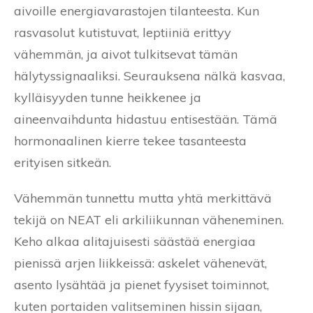
aivoille energiavarastojen tilanteesta. Kun
rasvasolut kutistuvat, leptiiniä erittyy
vähemmän, ja aivot tulkitsevat tämän
hälytyssignaaliksi. Seurauksena nälkä kasvaa,
kylläisyyden tunne heikkenee ja
aineenvaihdunta hidastuu entisestään. Tämä
hormonaalinen kierre tekee tasanteesta
erityisen sitkeän.
Vähemmän tunnettu mutta yhtä merkittävä
tekijä on NEAT eli arkiliikunnan väheneminen.
Keho alkaa alitajuisesti säästää energiaa
pienissä arjen liikkeissä: askelet vähenevät,
asento lysähtää ja pienet fyysiset toiminnot,
kuten portaiden valitseminen hissin sijaan,