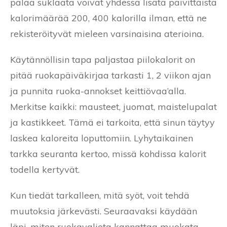
palaa suklaata voivat yhdessä lisätä päivittäistä
kalorimäärää 200, 400 kalorilla ilman, että ne
rekisteröityvät mieleen varsinaisina aterioina.
Käytännöllisin tapa paljastaa piilokalorit on
pitää ruokapäiväkirjaa tarkasti 1, 2 viikon ajan
ja punnita ruoka-annokset keittiövaa’alla.
Merkitse kaikki: mausteet, juomat, maistelupalat
ja kastikkeet. Tämä ei tarkoita, että sinun täytyy
laskea kaloreita loputtomiin. Lyhytaikainen
tarkka seuranta kertoo, missä kohdissa kalorit
todella kertyvät.
Kun tiedät tarkalleen, mitä syöt, voit tehdä
muutoksia järkevästi. Seuraavaksi käydään
läpi, miten ruokavaliota kannattaa muokata