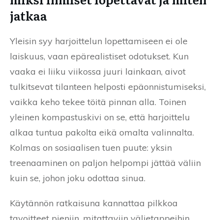
jatkaa
Yleisin syy harjoittelun lopettamiseen ei ole
laiskuus, vaan epärealistiset odotukset. Kun
vaaka ei liiku viikossa juuri lainkaan, aivot
tulkitsevat tilanteen helposti epäonnistumiseksi,
vaikka keho tekee töitä pinnan alla. Toinen
yleinen kompastuskivi on se, että harjoittelu
alkaa tuntua pakolta eikä omalta valinnalta.
Kolmas on sosiaalisen tuen puute: yksin
treenaaminen on paljon helpompi jättää väliin
kuin se, johon joku odottaa sinua.
Käytännön ratkaisuna kannattaa pilkkoa
tavoitteet pieniin, mitattaviin välietappeihin.