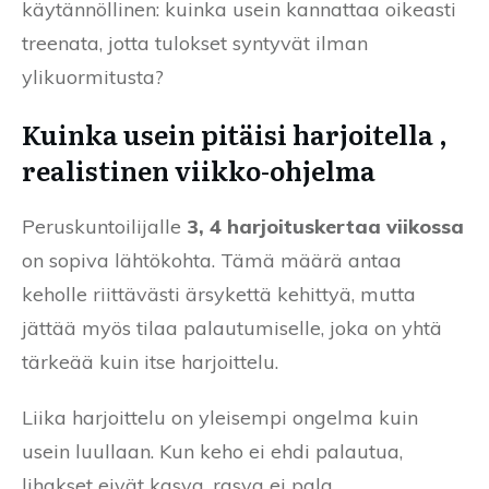
käytännöllinen: kuinka usein kannattaa oikeasti
treenata, jotta tulokset syntyvät ilman
ylikuormitusta?
Kuinka usein pitäisi harjoitella ,
realistinen viikko-ohjelma
Peruskuntoilijalle
3, 4 harjoituskertaa viikossa
on sopiva lähtökohta. Tämä määrä antaa
keholle riittävästi ärsykettä kehittyä, mutta
jättää myös tilaa palautumiselle, joka on yhtä
tärkeää kuin itse harjoittelu.
Liika harjoittelu on yleisempi ongelma kuin
usein luullaan. Kun keho ei ehdi palautua,
lihakset eivät kasva, rasva ei pala