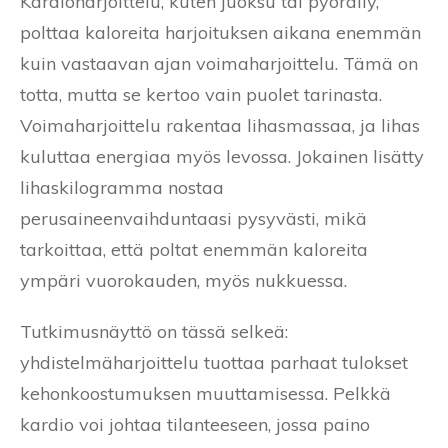
Kardioharjoittelu, kuten juoksu tai pyöräily,
polttaa kaloreita harjoituksen aikana enemmän
kuin vastaavan ajan voimaharjoittelu. Tämä on
totta, mutta se kertoo vain puolet tarinasta.
Voimaharjoittelu rakentaa lihasmassaa, ja lihas
kuluttaa energiaa myös levossa. Jokainen lisätty
lihaskilogramma nostaa
perusaineenvaihduntaasi pysyvästi, mikä
tarkoittaa, että poltat enemmän kaloreita
ympäri vuorokauden, myös nukkuessa.
Tutkimusnäyttö on tässä selkeä:
yhdistelmäharjoittelu tuottaa parhaat tulokset
kehonkoostumuksen muuttamisessa. Pelkkä
kardio voi johtaa tilanteeseen, jossa paino