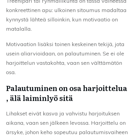
Treenipari tai ryhmäliikunta on tässä vaiheessa
konkreettinen apu: ulkoinen sitoumus madaltaa
kynnystä lähteä silloinkin, kun motivaatio on
matalalla.
Motivaation lisäksi toinen keskeinen tekijä, jota
usein aliarvioidaan, on palautuminen. Se ei ole
harjoittelun vastakohta, vaan sen välttämätön
osa.
Palautuminen on osa harjoittelua
, älä laiminlyö sitä
Lihakset eivät kasva ja vahvistu harjoituksen
aikana, vaan sen jälkeen levossa. Harjoittelu on
ärsyke, johon keho sopeutuu palautumisvaiheen