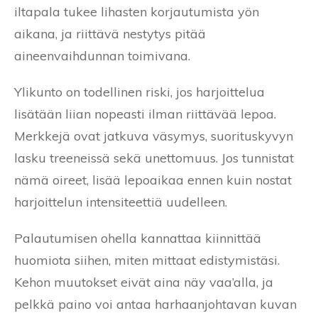
iltapala tukee lihasten korjautumista yön
aikana, ja riittävä nestytys pitää
aineenvaihdunnan toimivana.
Ylikunto on todellinen riski, jos harjoittelua
lisätään liian nopeasti ilman riittävää lepoa.
Merkkejä ovat jatkuva väsymys, suorituskyvyn
lasku treeneissä sekä unettomuus. Jos tunnistat
nämä oireet, lisää lepoaikaa ennen kuin nostat
harjoittelun intensiteettiä uudelleen.
Palautumisen ohella kannattaa kiinnittää
huomiota siihen, miten mittaat edistymistäsi.
Kehon muutokset eivät aina näy vaa’alla, ja
pelkkä paino voi antaa harhaanjohtavan kuvan