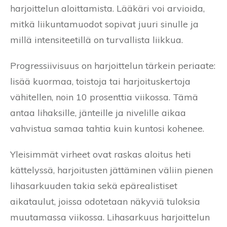
harjoittelun aloittamista. Lääkäri voi arvioida,
mitkä liikuntamuodot sopivat juuri sinulle ja
millä intensiteetillä on turvallista liikkua.
Progressiivisuus on harjoittelun tärkein periaate:
lisää kuormaa, toistoja tai harjoituskertoja
vähitellen, noin 10 prosenttia viikossa. Tämä
antaa lihaksille, jänteille ja nivelille aikaa
vahvistua samaa tahtia kuin kuntosi kohenee.
Yleisimmät virheet ovat raskas aloitus heti
kättelyssä, harjoitusten jättäminen väliin pienen
lihasarkuuden takia sekä epärealistiset
aikataulut, joissa odotetaan näkyviä tuloksia
muutamassa viikossa. Lihasarkuus harjoittelun