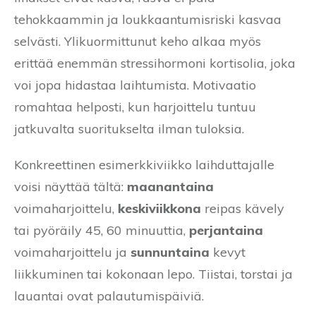
tehokkaammin ja loukkaantumisriski kasvaa
selvästi. Ylikuormittunut keho alkaa myös
erittää enemmän stressihormoni kortisolia, joka
voi jopa hidastaa laihtumista. Motivaatio
romahtaa helposti, kun harjoittelu tuntuu
jatkuvalta suoritukselta ilman tuloksia.
Konkreettinen esimerkkiviikko laihduttajalle
voisi näyttää tältä:
maanantaina
voimaharjoittelu,
keskiviikkona
reipas kävely
tai pyöräily 45, 60 minuuttia,
perjantaina
voimaharjoittelu ja
sunnuntaina
kevyt
liikkuminen tai kokonaan lepo. Tiistai, torstai ja
lauantai ovat palautumispäiviä.