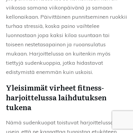
viikossa samana viikonpäivänä ja samaan
kellonaikaan. Päivittäinen punnitseminen ruokkii
turhaa stressiä, koska paino vaihtelee
luonnostaan jopa kaksi kiloa suuntaan tai
toiseen nestetasapainon ja ruoansulatus
mukaan. Harjoittelussa on kuitenkin myös
tiettyjä sudenkuoppia, jotka hidastavat
edistymistä enemmän kuin uskoisi.
Yleisimmät virheet fitness-
harjoittelussa laihdutuksen
tukena
Nämä sudenkuopat toistuvat harjoittelussa niin
usein, että ne kannattaa tunnistaa etukäteen.