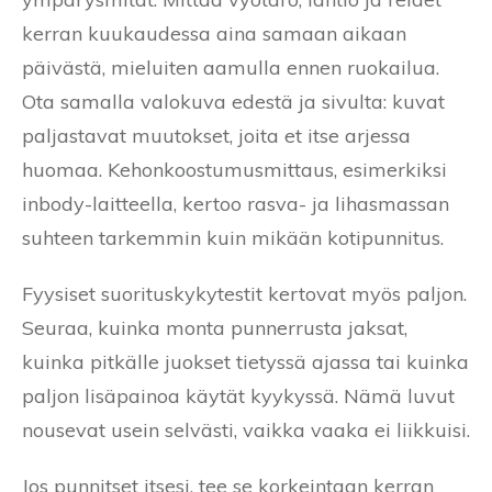
kerran kuukaudessa aina samaan aikaan
päivästä, mieluiten aamulla ennen ruokailua.
Ota samalla valokuva edestä ja sivulta: kuvat
paljastavat muutokset, joita et itse arjessa
huomaa. Kehonkoostumusmittaus, esimerkiksi
inbody-laitteella, kertoo rasva- ja lihasmassan
suhteen tarkemmin kuin mikään kotipunnitus.
Fyysiset suorituskykytestit kertovat myös paljon.
Seuraa, kuinka monta punnerrusta jaksat,
kuinka pitkälle juokset tietyssä ajassa tai kuinka
paljon lisäpainoa käytät kyykyssä. Nämä luvut
nousevat usein selvästi, vaikka vaaka ei liikkuisi.
Jos punnitset itsesi, tee se korkeintaan kerran