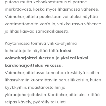
putoaa mutta kehonkoostumus ei parane
merkittävästi, koska myös lihasmassa vähenee.
Voimaharjoittelu puolestaan voi aluksi näyttää
vaatimattomalta vaa’alla, vaikka rasva vähenee
ja lihas kasvaa samanaikaisesti.
Käytännössä toimiva viikko-ohjelma
laihduttajalle näyttää tältä:
kaksi
voimaharjoittelukertaa ja yksi tai kaksi
kardioharjoittelua viikossa.
Voimaharjoittelussa kannattaa keskittyä isoihin
lihasryhmiin kuormittaviin perusliikkeisiin, kuten
kyykkyihin, maastanostoihin ja
yläraajaharjoituksiin. Kardioharjoitteluksi riittää
reipas kävely, pyöräily tai uinti.