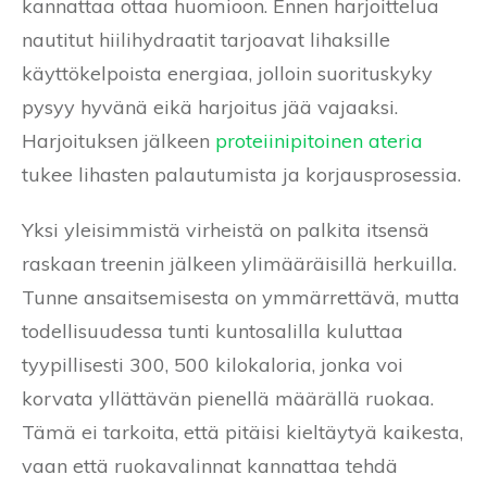
kannattaa ottaa huomioon. Ennen harjoittelua
nautitut hiilihydraatit tarjoavat lihaksille
käyttökelpoista energiaa, jolloin suorituskyky
pysyy hyvänä eikä harjoitus jää vajaaksi.
Harjoituksen jälkeen
proteiinipitoinen ateria
tukee lihasten palautumista ja korjausprosessia.
Yksi yleisimmistä virheistä on palkita itsensä
raskaan treenin jälkeen ylimääräisillä herkuilla.
Tunne ansaitsemisesta on ymmärrettävä, mutta
todellisuudessa tunti kuntosalilla kuluttaa
tyypillisesti 300, 500 kilokaloria, jonka voi
korvata yllättävän pienellä määrällä ruokaa.
Tämä ei tarkoita, että pitäisi kieltäytyä kaikesta,
vaan että ruokavalinnat kannattaa tehdä