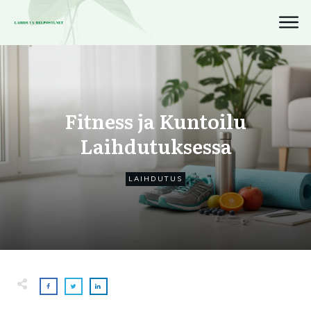
Fitness ja Kuntoilu
Laihdutuksessa
LAIHDUTUS