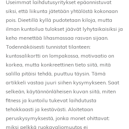
Useimmat laihdutusyritykset epäonnistuvat
siksi, että liikunta jätetään yhtälöstä kokonaan
pois. Dieetillä kyllä pudotetaan kiloja, mutta
ilman kuntoilua tulokset jäävät lyhytaikaisiksi ja
keho menettää lihasmassaa rasvan sijaan.
Todennäköisesti tunnistat tilanteen:
kuntosalikortti on lompakossa, motivaatio on
korkea, mutta konkreettinen tieto siitä, mitä
salilla pitäisi tehdä, puuttuu täysin. Tämä
artikkeli vastaa juuri siihen kysymykseen. Saat
selkeän, käytännönläheisen kuvan siitä, miten
fitness ja kuntoilu tukevat laihdutusta
tehokkaasti ja kestävästi. Aloitetaan
peruskysymyksestä, jonka monet ohittavat:
miksi pelkkä ruokavaliomuutos ei