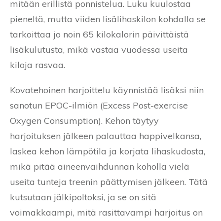
mitään erillistä ponnistelua. Luku kuulostaa
pieneltä, mutta viiden lisälihaskilon kohdalla se
tarkoittaa jo noin 65 kilokalorin päivittäistä
lisäkulutusta, mikä vastaa vuodessa useita
kiloja rasvaa.
Kovatehoinen harjoittelu käynnistää lisäksi niin
sanotun EPOC-ilmiön (Excess Post-exercise
Oxygen Consumption). Kehon täytyy
harjoituksen jälkeen palauttaa happivelkansa,
laskea kehon lämpötila ja korjata lihaskudosta,
mikä pitää aineenvaihdunnan koholla vielä
useita tunteja treenin päättymisen jälkeen. Tätä
kutsutaan jälkipoltoksi, ja se on sitä
voimakkaampi, mitä rasittavampi harjoitus on