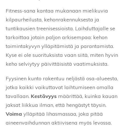
Fitness-sana kantaa mukanaan mielikuvia
kilpaurheilusta, kehonrakennuksesta ja
tuntikausien treenisessioista. Laihduttajalle se
tarkoittaa jotain paljon arkisempaa: kehon
toimintakyvyn ylläpitämistä ja parantamista.
Kyse ei ole suorituksista vaan siitä, miten hyvin
keho selviytyy päivittäisistä vaatimuksista.
Fyysinen kunto rakentuu neljästä osa-alueesta,
jotka kaikki vaikuttavat laihtumiseen omalla
tavallaan.
Kestävyys
määrittää, kuinka kauan
jaksat liikkua ilman, että hengästyt täysin.
Voima
ylläpitää lihasmassaa, joka pitää
aineenvaihdunnan aktiivisena myös levossa.