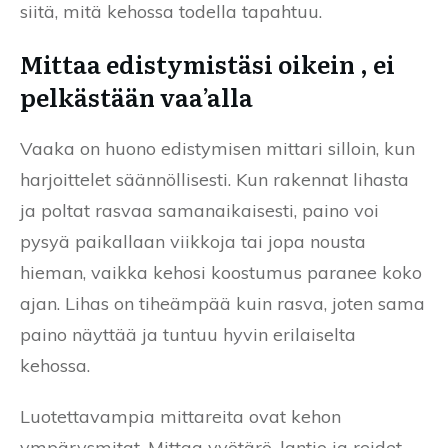
siitä, mitä kehossa todella tapahtuu.
Mittaa edistymistäsi oikein , ei
pelkästään vaa’alla
Vaaka on huono edistymisen mittari silloin, kun
harjoittelet säännöllisesti. Kun rakennat lihasta
ja poltat rasvaa samanaikaisesti, paino voi
pysyä paikallaan viikkoja tai jopa nousta
hieman, vaikka kehosi koostumus paranee koko
ajan. Lihas on tiheämpää kuin rasva, joten sama
paino näyttää ja tuntuu hyvin erilaiselta
kehossa.
Luotettavampia mittareita ovat kehon
ympärysmitat. Mittaa vyötärö, lantio ja reidet