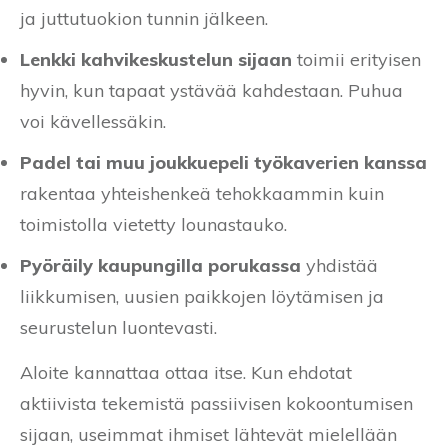
ja juttutuokion tunnin jälkeen.
Lenkki kahvikeskustelun sijaan
toimii erityisen
hyvin, kun tapaat ystävää kahdestaan. Puhua
voi kävellessäkin.
Padel tai muu joukkuepeli työkaverien kanssa
rakentaa yhteishenkeä tehokkaammin kuin
toimistolla vietetty lounastauko.
Pyöräily kaupungilla porukassa
yhdistää
liikkumisen, uusien paikkojen löytämisen ja
seurustelun luontevasti.
Aloite kannattaa ottaa itse. Kun ehdotat
aktiivista tekemistä passiivisen kokoontumisen
sijaan, useimmat ihmiset lähtevät mielellään