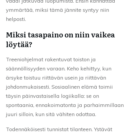
vaadi jatkuvaa luopumista. Ensin kannattaa
ymmärtää, miksi tämä jännite syntyy niin
helposti.
Miksi tasapaino on niin vaikea
löytää?
Treeniohjelmat rakentuvat toiston ja
säännöllisyyden varaan. Keho kehittyy, kun
ärsyke toistuu riittävän usein ja riittävän
johdonmukaisesti. Sosiaalinen elämä toimii
täysin päinvastaisella logiikalla: se on
spontaania, ennakoimatonta ja parhaimmillaan
juuri silloin, kun sitä vähiten odottaa.
Todennäköisesti tunnistat tilanteen. Ystävät