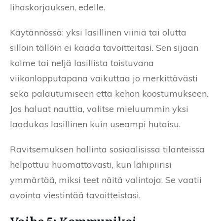
lihaskorjauksen, edelle.
Käytännössä: yksi lasillinen viiniä tai olutta
silloin tällöin ei kaada tavoitteitasi. Sen sijaan
kolme tai neljä lasillista toistuvana
viikonlopputapana vaikuttaa jo merkittävästi
sekä palautumiseen että kehon koostumukseen.
Jos haluat nauttia, valitse mieluummin yksi
laadukas lasillinen kuin useampi hutaisu.
Ravitsemuksen hallinta sosiaalisissa tilanteissa
helpottuu huomattavasti, kun lähipiirisi
ymmärtää, miksi teet näitä valintoja. Se vaatii
avointa viestintää tavoitteistasi.
Vaihe 5: Kommunikoi