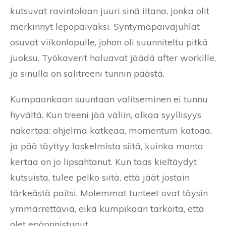
kutsuvat ravintolaan juuri sinä iltana, jonka olit
merkinnyt lepopäiväksi. Syntymäpäiväjuhlat
osuvat viikonlopulle, johon oli suunniteltu pitkä
juoksu. Työkaverit haluavat jäädä after workille,
ja sinulla on salitreeni tunnin päästä.
Kumpaankaan suuntaan valitseminen ei tunnu
hyvältä. Kun treeni jää väliin, alkaa syyllisyys
nakertaa: ohjelma katkeaa, momentum katoaa,
ja pää täyttyy laskelmista siitä, kuinka monta
kertaa on jo lipsahtanut. Kun taas kieltäydyt
kutsuista, tulee pelko siitä, että jäät jostain
tärkeästä paitsi. Molemmat tunteet ovat täysin
ymmärrettäviä, eikä kumpikaan tarkoita, että
olet epäonnistunut.