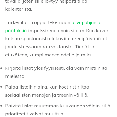
tavalla, joten sille löytyy helposti tilaa
kalenterista.
Tärkeintä on oppia tekemään
arvopohjaisia
päätöksiä
impulssireagoinnin sijaan. Kun kaveri
kutsuu spontaanisti elokuviin treenipäivänä, et
joudu stressaamaan vastausta. Tiedät jo
etukäteen, kumpi menee edelle ja miksi.
Kirjoita listat ylös fyysisesti, älä vain mieti niitä
mielessä.
Palaa listoihin aina, kun koet ristiriitaa
sosiaalisten menojen ja treenin välillä.
Päivitä listat muutaman kuukauden välein, sillä
prioriteetit voivat muuttua.