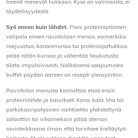
treenit menevät hukkaan. Kyse on valinnoista, ei
täydellisyydestä.
Syö ennen kuin lähdet.
Pieni proteiinipitoinen
välipala ennen ravintolaan menoa, esimerkiksi
raejuustoa, kananmunaa tai proteiinipatukkaa,
pitää nälän kurissa ja vähentää houkutusta
tilata impulsiivisesti. Nälkäisenä saapuminen
buffet-pöydän ääreen on resepti ylensyöntiin.
Ravintolan menusta kannattaa etsiä ensin
proteiinilähde ja kasvikset. Kana, kala, liha tai
palkokasvipohjainen vaihtoehto yhdistettynä
salaattiin tai vihanneksiin pitää aterian
ravinteikkaana ilman, että tarvitsee kieltäytyä