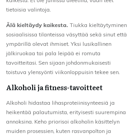
kaikesta. Et ole juhlissa dieetillä, vaan teet
tietoisia valintoja.
Älä kieltäydy kaikesta.
Tiukka kieltäytyminen
sosiaalisissa tilanteissa väsyttää sekä sinut että
ympärillä olevat ihmiset. Yksi lusikallinen
jälkiruokaa tai pala leipää ei romuta
tavoitteitasi. Sen sijaan johdonmukaisesti
toistuva ylensyönti viikonloppuisin tekee sen.
Alkoholi ja fitness-tavoitteet
Alkoholi hidastaa lihasproteiinisynteesiä ja
heikentää palautumista, erityisesti suurempina
annoksina. Keho priorisoi alkoholin käsittelyn
muiden prosessien, kuten rasvanpolton ja