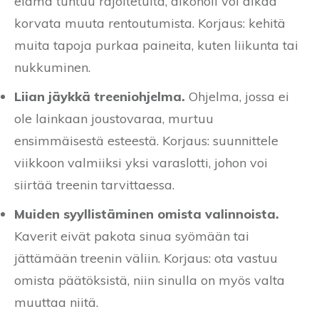
elämä tuntuu rajoitetulta, alkoholi voi alkaa
korvata muuta rentoutumista. Korjaus: kehitä
muita tapoja purkaa paineita, kuten liikunta tai
nukkuminen.
Liian jäykkä treeniohjelma.
Ohjelma, jossa ei
ole lainkaan joustovaraa, murtuu
ensimmäisestä esteestä. Korjaus: suunnittele
viikkoon valmiiksi yksi varaslotti, johon voi
siirtää treenin tarvittaessa.
Muiden syyllistäminen omista valinnoista.
Kaverit eivät pakota sinua syömään tai
jättämään treenin väliin. Korjaus: ota vastuu
omista päätöksistä, niin sinulla on myös valta
muuttaa niitä.