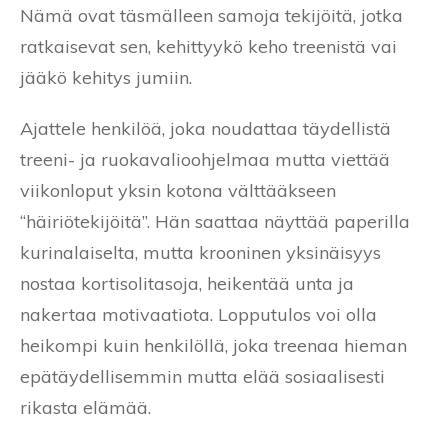
Nämä ovat täsmälleen samoja tekijöitä, jotka
ratkaisevat sen, kehittyykö keho treenistä vai
jääkö kehitys jumiin.
Ajattele henkilöä, joka noudattaa täydellistä
treeni- ja ruokavalioohjelmaa mutta viettää
viikonloput yksin kotona välttääkseen
“häiriötekijöitä”. Hän saattaa näyttää paperilla
kurinalaiselta, mutta krooninen yksinäisyys
nostaa kortisolitasoja, heikentää unta ja
nakertaa motivaatiota. Lopputulos voi olla
heikompi kuin henkilöllä, joka treenaa hieman
epätäydellisemmin mutta elää sosiaalisesti
rikasta elämää.