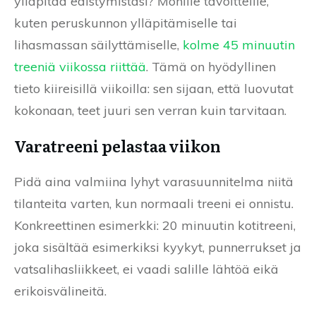
ylläpitää edistymistäsi? Monille tavoitteille,
kuten peruskunnon ylläpitämiselle tai
lihasmassan säilyttämiselle,
kolme 45 minuutin
treeniä viikossa riittää
. Tämä on hyödyllinen
tieto kiireisillä viikoilla: sen sijaan, että luovutat
kokonaan, teet juuri sen verran kuin tarvitaan.
Varatreeni pelastaa viikon
Pidä aina valmiina lyhyt varasuunnitelma niitä
tilanteita varten, kun normaali treeni ei onnistu.
Konkreettinen esimerkki: 20 minuutin kotitreeni,
joka sisältää esimerkiksi kyykyt, punnerrukset ja
vatsalihasliikkeet, ei vaadi salille lähtöä eikä
erikoisvälineitä.