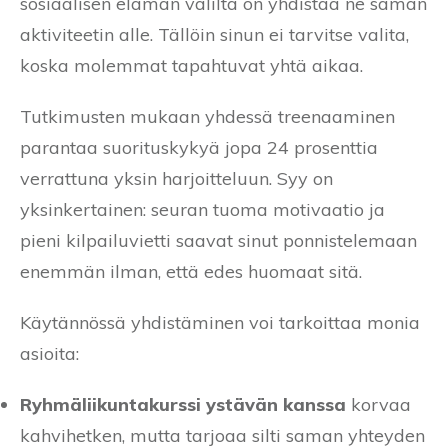
sosiaalisen elämän väliltä on yhdistää ne saman
aktiviteetin alle. Tällöin sinun ei tarvitse valita,
koska molemmat tapahtuvat yhtä aikaa.
Tutkimusten mukaan yhdessä treenaaminen
parantaa suorituskykyä jopa 24 prosenttia
verrattuna yksin harjoitteluun. Syy on
yksinkertainen: seuran tuoma motivaatio ja
pieni kilpailuvietti saavat sinut ponnistelemaan
enemmän ilman, että edes huomaat sitä.
Käytännössä yhdistäminen voi tarkoittaa monia
asioita:
Ryhmäliikuntakurssi ystävän kanssa
korvaa
kahvihetken, mutta tarjoaa silti saman yhteyden