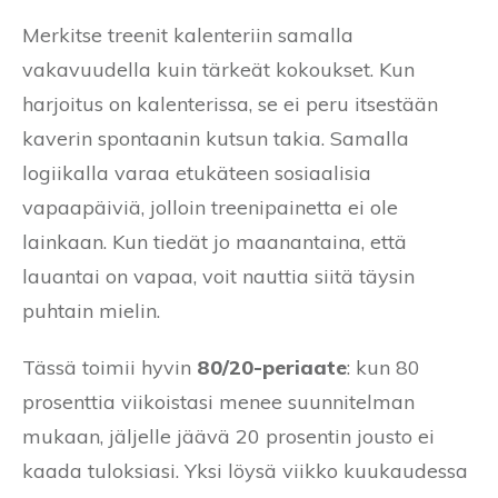
Merkitse treenit kalenteriin samalla
vakavuudella kuin tärkeät kokoukset. Kun
harjoitus on kalenterissa, se ei peru itsestään
kaverin spontaanin kutsun takia. Samalla
logiikalla varaa etukäteen sosiaalisia
vapaapäiviä, jolloin treenipainetta ei ole
lainkaan. Kun tiedät jo maanantaina, että
lauantai on vapaa, voit nauttia siitä täysin
puhtain mielin.
Tässä toimii hyvin
80/20-periaate
: kun 80
prosenttia viikoistasi menee suunnitelman
mukaan, jäljelle jäävä 20 prosentin jousto ei
kaada tuloksiasi. Yksi löysä viikko kuukaudessa