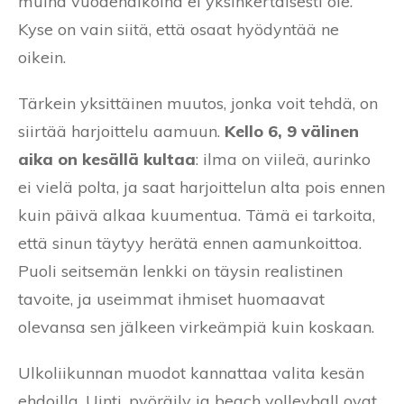
muina vuodenaikoina ei yksinkertaisesti ole.
Kyse on vain siitä, että osaat hyödyntää ne
oikein.
Tärkein yksittäinen muutos, jonka voit tehdä, on
siirtää harjoittelu aamuun.
Kello 6, 9 välinen
aika on kesällä kultaa
: ilma on viileä, aurinko
ei vielä polta, ja saat harjoittelun alta pois ennen
kuin päivä alkaa kuumentua. Tämä ei tarkoita,
että sinun täytyy herätä ennen aamunkoittoa.
Puoli seitsemän lenkki on täysin realistinen
tavoite, ja useimmat ihmiset huomaavat
olevansa sen jälkeen virkeämpiä kuin koskaan.
Ulkoliikunnan muodot kannattaa valita kesän
ehdoilla. Uinti, pyöräily ja beach volleyball ovat