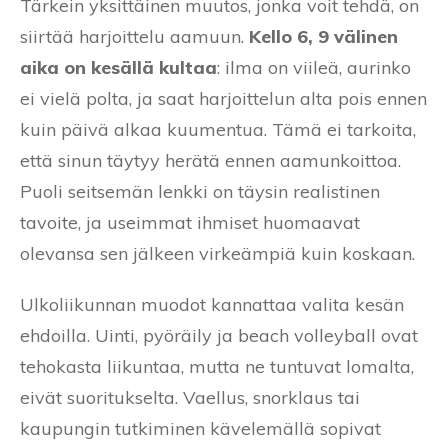
Tärkein yksittäinen muutos, jonka voit tehdä, on
siirtää harjoittelu aamuun.
Kello 6, 9 välinen
aika on kesällä kultaa
: ilma on viileä, aurinko
ei vielä polta, ja saat harjoittelun alta pois ennen
kuin päivä alkaa kuumentua. Tämä ei tarkoita,
että sinun täytyy herätä ennen aamunkoittoa.
Puoli seitsemän lenkki on täysin realistinen
tavoite, ja useimmat ihmiset huomaavat
olevansa sen jälkeen virkeämpiä kuin koskaan.
Ulkoliikunnan muodot kannattaa valita kesän
ehdoilla. Uinti, pyöräily ja beach volleyball ovat
tehokasta liikuntaa, mutta ne tuntuvat lomalta,
eivät suoritukselta. Vaellus, snorklaus tai
kaupungin tutkiminen kävelemällä sopivat