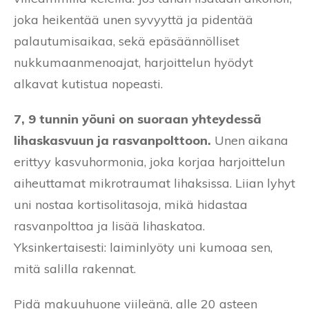
joka heikentää unen syvyyttä ja pidentää
palautumisaikaa, sekä epäsäännölliset
nukkumaanmenoajat, harjoittelun hyödyt
alkavat kutistua nopeasti.
7, 9 tunnin yöuni on suoraan yhteydessä
lihaskasvuun ja rasvanpolttoon.
Unen aikana
erittyy kasvuhormonia, joka korjaa harjoittelun
aiheuttamat mikrotraumat lihaksissa. Liian lyhyt
uni nostaa kortisolitasoja, mikä hidastaa
rasvanpolttoa ja lisää lihaskatoa.
Yksinkertaisesti: laiminlyöty uni kumoaa sen,
mitä salilla rakennat.
Pidä makuuhuone viileänä, alle 20 asteen