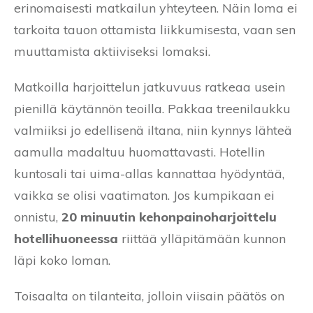
erinomaisesti matkailun yhteyteen. Näin loma ei
tarkoita tauon ottamista liikkumisesta, vaan sen
muuttamista aktiiviseksi lomaksi.
Matkoilla harjoittelun jatkuvuus ratkeaa usein
pienillä käytännön teoilla. Pakkaa treenilaukku
valmiiksi jo edellisenä iltana, niin kynnys lähteä
aamulla madaltuu huomattavasti. Hotellin
kuntosali tai uima-allas kannattaa hyödyntää,
vaikka se olisi vaatimaton. Jos kumpikaan ei
onnistu,
20 minuutin kehonpainoharjoittelu
hotellihuoneessa
riittää ylläpitämään kunnon
läpi koko loman.
Toisaalta on tilanteita, jolloin viisain päätös on