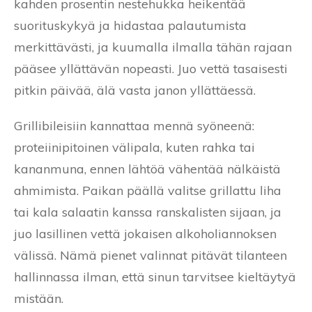
kahden prosentin nestehukka heikentää
suorituskykyä ja hidastaa palautumista
merkittävästi, ja kuumalla ilmalla tähän rajaan
pääsee yllättävän nopeasti. Juo vettä tasaisesti
pitkin päivää, älä vasta janon yllättäessä.
Grillibileisiin kannattaa mennä syöneenä:
proteiinipitoinen välipala, kuten rahka tai
kananmuna, ennen lähtöä vähentää nälkäistä
ahmimista. Paikan päällä valitse grillattu liha
tai kala salaatin kanssa ranskalisten sijaan, ja
juo lasillinen vettä jokaisen alkoholiannoksen
välissä. Nämä pienet valinnat pitävät tilanteen
hallinnassa ilman, että sinun tarvitsee kieltäytyä
mistään.