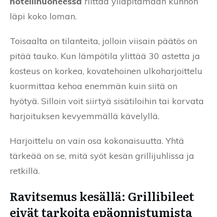
hotellihuoneessa
riittää ylläpitämään kunnon
läpi koko loman.
Toisaalta on tilanteita, jolloin viisain päätös on
pitää tauko. Kun lämpötila ylittää 30 astetta ja
kosteus on korkea, kovatehoinen ulkoharjoittelu
kuormittaa kehoa enemmän kuin siitä on
hyötyä. Silloin voit siirtyä sisätiloihin tai korvata
harjoituksen kevyemmällä kävelyllä.
Harjoittelu on vain osa kokonaisuutta. Yhtä
tärkeää on se, mitä syöt kesän grillijuhlissa ja
retkillä.
Ravitsemus kesällä: Grillibileet
eivät tarkoita epäonnistumista