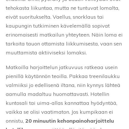
tehokasta liikuntaa, mutta ne tuntuvat lomalta,
eivät suoritukselta. Vaellus, snorklaus tai
kaupungin tutkiminen kävelemällä sopivat
erinomaisesti matkailun yhteyteen. Näin loma ei
tarkoita tauon ottamista liikkumisesta, vaan sen
muuttamista aktiiviseksi lomaksi.
Matkoilla harjoittelun jatkuvuus ratkeaa usein
pienillä käytännön teoilla. Pakkaa treenilaukku
valmiiksi jo edellisenä iltana, niin kynnys lähteä
aamulla madaltuu huomattavasti. Hotellin
kuntosali tai uima-allas kannattaa hyödyntää,
vaikka se olisi vaatimaton. Jos kumpikaan ei
onnistu,
20 minuutin kehonpainoharjoittelu