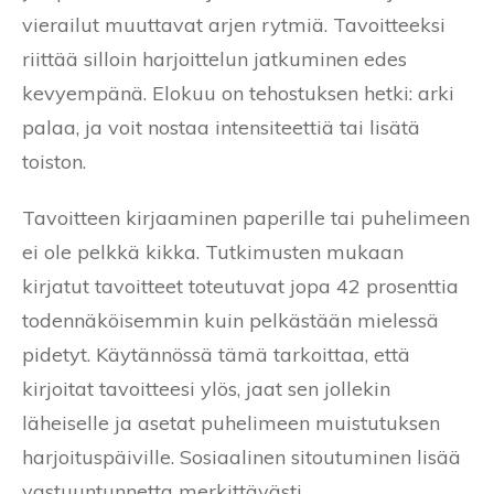
vierailut muuttavat arjen rytmiä. Tavoitteeksi
riittää silloin harjoittelun jatkuminen edes
kevyempänä. Elokuu on tehostuksen hetki: arki
palaa, ja voit nostaa intensiteettiä tai lisätä
toiston.
Tavoitteen kirjaaminen paperille tai puhelimeen
ei ole pelkkä kikka. Tutkimusten mukaan
kirjatut tavoitteet toteutuvat jopa 42 prosenttia
todennäköisemmin kuin pelkästään mielessä
pidetyt. Käytännössä tämä tarkoittaa, että
kirjoitat tavoitteesi ylös, jaat sen jollekin
läheiselle ja asetat puhelimeen muistutuksen
harjoituspäiville. Sosiaalinen sitoutuminen lisää
vastuuntunnetta merkittävästi.