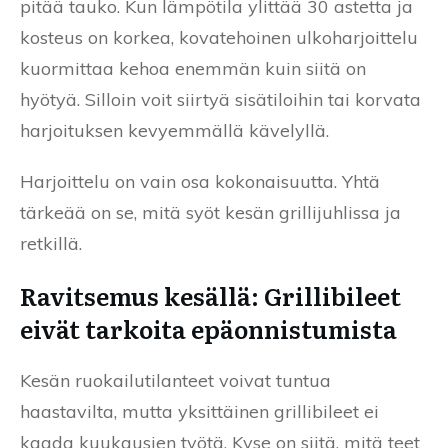
pitää tauko. Kun lämpötila ylittää 30 astetta ja
kosteus on korkea, kovatehoinen ulkoharjoittelu
kuormittaa kehoa enemmän kuin siitä on
hyötyä. Silloin voit siirtyä sisätiloihin tai korvata
harjoituksen kevyemmällä kävelyllä.
Harjoittelu on vain osa kokonaisuutta. Yhtä
tärkeää on se, mitä syöt kesän grillijuhlissa ja
retkillä.
Ravitsemus kesällä: Grillibileet
eivät tarkoita epäonnistumista
Kesän ruokailutilanteet voivat tuntua
haastavilta, mutta yksittäinen grillibileet ei
kaada kuukausien työtä. Kyse on siitä, mitä teet