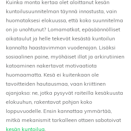
Kuinka monta kertaa olet aloittanut kesän
kuntoilusuunnitelman täynnä innostusta, vain
huomataksesi elokuussa, että koko suunnitelma
on jo unohtunut? Lomamatkat, epäsäännölliset
aikataulut ja helle tekevät kesästä kuntoilun
kannalta haastavimman vuodenajan. Lisäksi
sosiaalinen paine, myöhäiset illat ja arkirutiinien
katoaminen nakertavat motivaatiota
huomaamatta. Kesä ei kuitenkaan ole
tavoitteiden hautausmaa, vaan kriittinen
ajanjakso: ne, jotka pysyvät raiteilla kesäkuusta
elokuuhun, rakentavat pohjan koko
loppuvuodelle. Ensin kannattaa ymmärtää,
mitkä mekanismit tarkalleen ottaen sabotoivat
kesän kuntoilua
.