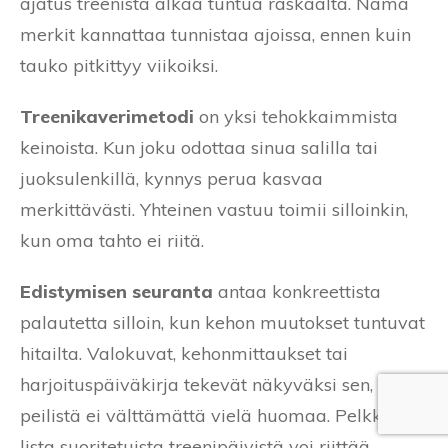
ajatus treenistä alkaa tuntua raskaalta. Nämä
merkit kannattaa tunnistaa ajoissa, ennen kuin
tauko pitkittyy viikoiksi.
Treenikaverimetodi
on yksi tehokkaimmista
keinoista. Kun joku odottaa sinua salilla tai
juoksulenkillä, kynnys perua kasvaa
merkittävästi. Yhteinen vastuu toimii silloinkin,
kun oma tahto ei riitä.
Edistymisen seuranta
antaa konkreettista
palautetta silloin, kun kehon muutokset tuntuvat
hitailta. Valokuvat, kehonmittaukset tai
harjoituspäiväkirja tekevät näkyväksi sen, mitä
peilistä ei välttämättä vielä huomaa. Pelkkä
lista suoritetuista treenipäivistä voi riittää