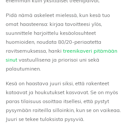
enemmän kuin yksittäiset treenipäivät.
Pidä nämä askeleet mielessä, kun kesä tuo
omat haasteensa: kirjaa tavoitteesi ylös,
suunnittele harjoittelu kesäolosuhteet
huomioiden, noudata 80/20-periaatetta
ravitsemuksessa, hanki
treenikaveri pitämään
sinut
vastuullisena ja priorisoi uni sekä
palautuminen.
Kesä on haastava juuri siksi, että rakenteet
katoavat ja houkutukset kasvavat. Se on myös
paras tilaisuus osoittaa itsellesi, että pystyt
pysymään raiteilla silloinkin, kun se on vaikeaa.
Juuri se tekee tuloksista pysyviä.