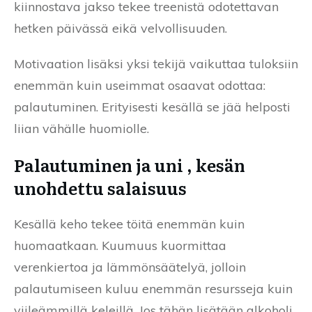
kiinnostava jakso tekee treenistä odotettavan
hetken päivässä eikä velvollisuuden.
Motivaation lisäksi yksi tekijä vaikuttaa tuloksiin
enemmän kuin useimmat osaavat odottaa:
palautuminen. Erityisesti kesällä se jää helposti
liian vähälle huomiolle.
Palautuminen ja uni , kesän
unohdettu salaisuus
Kesällä keho tekee töitä enemmän kuin
huomaatkaan. Kuumuus kuormittaa
verenkiertoa ja lämmönsäätelyä, jolloin
palautumiseen kuluu enemmän resursseja kuin
viileämmillä keleillä. Jos tähän lisätään alkoholi,