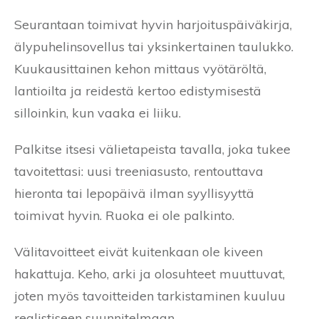
Seurantaan toimivat hyvin harjoituspäiväkirja,
älypuhelinsovellus tai yksinkertainen taulukko.
Kuukausittainen kehon mittaus vyötäröltä,
lantioilta ja reidestä kertoo edistymisestä
silloinkin, kun vaaka ei liiku.
Palkitse itsesi välietapeista tavalla, joka tukee
tavoitettasi: uusi treeniasusto, rentouttava
hieronta tai lepopäivä ilman syyllisyyttä
toimivat hyvin. Ruoka ei ole palkinto.
Välitavoitteet eivät kuitenkaan ole kiveen
hakattuja. Keho, arki ja olosuhteet muuttuvat,
joten myös tavoitteiden tarkistaminen kuuluu
realistiseen suunnitelmaan.