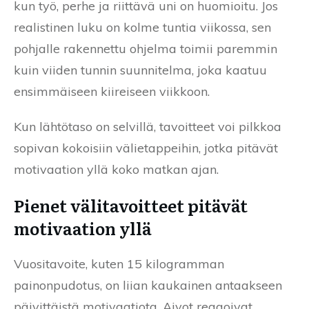
kun työ, perhe ja riittävä uni on huomioitu. Jos
realistinen luku on kolme tuntia viikossa, sen
pohjalle rakennettu ohjelma toimii paremmin
kuin viiden tunnin suunnitelma, joka kaatuu
ensimmäiseen kiireiseen viikkoon.
Kun lähtötaso on selvillä, tavoitteet voi pilkkoa
sopivan kokoisiin välietappeihin, jotka pitävät
motivaation yllä koko matkan ajan.
Pienet välitavoitteet pitävät
motivaation yllä
Vuositavoite, kuten 15 kilogramman
painonpudotus, on liian kaukainen antaakseen
päivittäistä motivaatiota. Aivot reagoivat