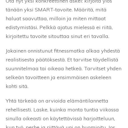
Ota nyt yksi konkreettinen askel: kirjoita ylös
tänään yksi SMART-tavoite. Määritä, mitä
haluat saavuttaa, milloin ja miten mittaat
edistymistäsi. Pelkkä ajatus mielessä ei riitä,
kirjoitettu tavoite sitouttaa sinut eri tavalla.
Jokainen onnistunut fitnessmatka alkaa yhdestä
realistisesta päätöksestä. Et tarvitse täydellistä
suunnitelmaa tai oikeaa hetkeä. Tarvitset yhden
selkeän tavoitteen ja ensimmäisen askeleen
kohti sitä.
Yhtä tärkeää on arvioida elämäntilannetta
rehellisesti. Laske, kuinka monta tuntia viikossa
sinulla oikeasti on käytettävissä harjoitteluun,
kun työ, perhe ja riittävä uni on huomioitu. Jos