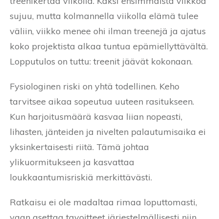
treenikertaa viikolla. Kaksi ensimmäistä viikkoa
sujuu, mutta kolmannella viikolla elämä tulee
väliin, viikko menee ohi ilman treenejä ja ajatus
koko projektista alkaa tuntua epämiellyttävältä.
Lopputulos on tuttu: treenit jäävät kokonaan.
Fysiologinen riski on yhtä todellinen. Keho
tarvitsee aikaa sopeutua uuteen rasitukseen.
Kun harjoitusmäärä kasvaa liian nopeasti,
lihasten, jänteiden ja nivelten palautumisaika ei
yksinkertaisesti riitä. Tämä johtaa
ylikuormitukseen ja kasvattaa
loukkaantumisriskiä merkittävästi.
Ratkaisu ei ole madaltaa rimaa loputtomasti,
vaan asettaa tavoitteet järjestelmällisesti niin,