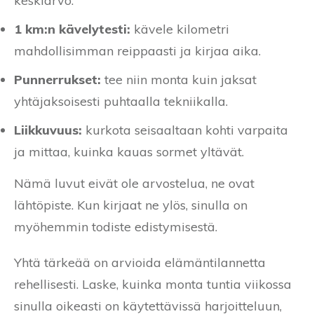
keskiarvo.
1 km:n kävelytesti:
kävele kilometri
mahdollisimman reippaasti ja kirjaa aika.
Punnerrukset:
tee niin monta kuin jaksat
yhtäjaksoisesti puhtaalla tekniikalla.
Liikkuvuus:
kurkota seisaaltaan kohti varpaita
ja mittaa, kuinka kauas sormet yltävät.
Nämä luvut eivät ole arvostelua, ne ovat
lähtöpiste. Kun kirjaat ne ylös, sinulla on
myöhemmin todiste edistymisestä.
Yhtä tärkeää on arvioida elämäntilannetta
rehellisesti. Laske, kuinka monta tuntia viikossa
sinulla oikeasti on käytettävissä harjoitteluun,