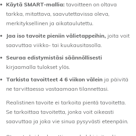
Käytä SMART-mallia:
tavoitteen on oltava
tarkka, mitattava, saavutettavissa oleva,
merkityksellinen ja aikataulutettu.
Jaa iso tavoite pieniin välietappeihin,
joita voit
saavuttaa viikko- tai kuukausitasolla.
Seuraa edistymistäsi säännöllisesti
kirjaamalla tulokset ylös.
Tarkista tavoitteet 4 6 viikon välein
ja päivitä
ne tarvittaessa vastaamaan tilannettasi.
Realistinen tavoite ei tarkoita pientä tavoitetta.
Se tarkoittaa tavoitetta, jonka voit oikeasti
saavuttaa ja joka vie sinua pysyvästi eteenpäin.