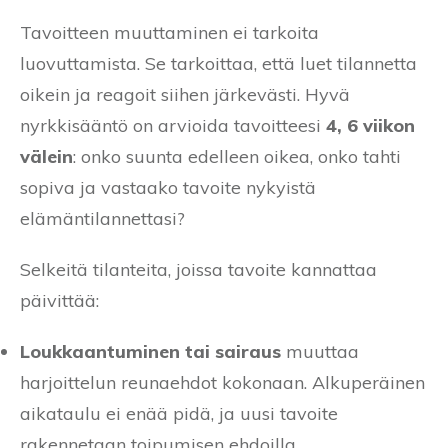
Tavoitteen muuttaminen ei tarkoita
luovuttamista. Se tarkoittaa, että luet tilannetta
oikein ja reagoit siihen järkevästi. Hyvä
nyrkkisääntö on arvioida tavoitteesi
4, 6 viikon
välein
: onko suunta edelleen oikea, onko tahti
sopiva ja vastaako tavoite nykyistä
elämäntilannettasi?
Selkeitä tilanteita, joissa tavoite kannattaa
päivittää:
Loukkaantuminen tai sairaus
muuttaa
harjoittelun reunaehdot kokonaan. Alkuperäinen
aikataulu ei enää pidä, ja uusi tavoite
rakennetaan toipumisen ehdoilla.