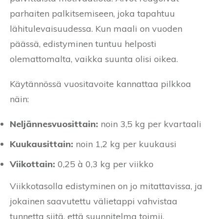
parhaiten palkitsemiseen, joka tapahtuu
lähitulevaisuudessa. Kun maali on vuoden
päässä, edistyminen tuntuu helposti
olemattomalta, vaikka suunta olisi oikea.
Käytännössä vuositavoite kannattaa pilkkoa
näin:
Neljännesvuosittain:
noin 3,5 kg per kvartaali
Kuukausittain:
noin 1,2 kg per kuukausi
Viikottain:
0,25 à 0,3 kg per viikko
Viikkotasolla edistyminen on jo mitattavissa, ja
jokainen saavutettu välietappi vahvistaa
tunnetta siitä, että suunnitelma toimii.