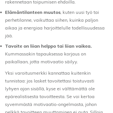
rakennetaan toipumisen ehdoilla.
Elämäntilanteen muutos
, kuten uusi työ tai
perhetilanne, vaikuttaa siihen, kuinka paljon
aikaa ja energiaa harjoittelulle todellisuudessa
jää.
Tavoite on liian helppo tai liian vaikea.
Kummassakin tapauksessa korjaus on
paikallaan, jotta motivaatio säilyy.
Yksi varoitusmerkki kannattaa kuitenkin
tunnistaa: jos lasket tavoitettasi toistuvasti
lyhyen ajan sisällä, kyse ei välttämättä ole
epärealistisesta tavoitteesta. Se voi kertoa
syvemmästä motivaatio-ongelmasta, johon
pelkkä tavoitteen muuttaminen ei auta. Silloin