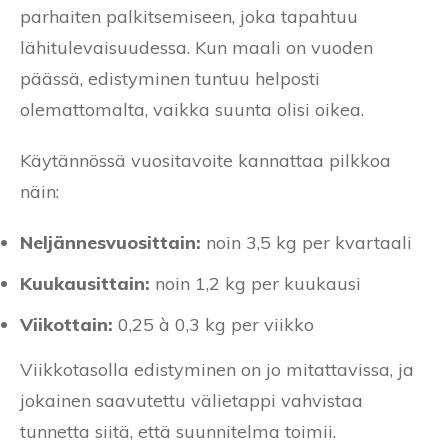
parhaiten palkitsemiseen, joka tapahtuu
lähitulevaisuudessa. Kun maali on vuoden
päässä, edistyminen tuntuu helposti
olemattomalta, vaikka suunta olisi oikea.
Käytännössä vuositavoite kannattaa pilkkoa
näin:
Neljännesvuosittain:
noin 3,5 kg per kvartaali
Kuukausittain:
noin 1,2 kg per kuukausi
Viikottain:
0,25 à 0,3 kg per viikko
Viikkotasolla edistyminen on jo mitattavissa, ja
jokainen saavutettu välietappi vahvistaa
tunnetta siitä, että suunnitelma toimii.