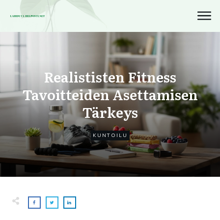
Realististen Fitness
Tavoitteiden Asettamisen
Tärkeys
KUNTOILU