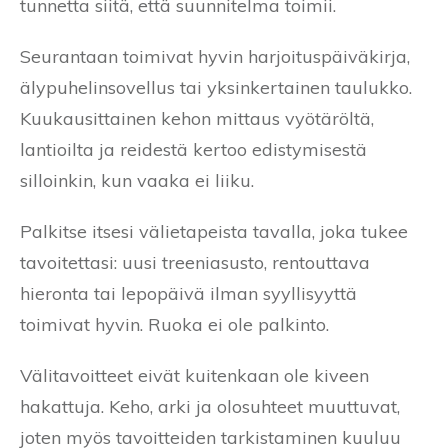
tunnetta siitä, että suunnitelma toimii.
Seurantaan toimivat hyvin harjoituspäiväkirja,
älypuhelinsovellus tai yksinkertainen taulukko.
Kuukausittainen kehon mittaus vyötäröltä,
lantioilta ja reidestä kertoo edistymisestä
silloinkin, kun vaaka ei liiku.
Palkitse itsesi välietapeista tavalla, joka tukee
tavoitettasi: uusi treeniasusto, rentouttava
hieronta tai lepopäivä ilman syyllisyyttä
toimivat hyvin. Ruoka ei ole palkinto.
Välitavoitteet eivät kuitenkaan ole kiveen
hakattuja. Keho, arki ja olosuhteet muuttuvat,
joten myös tavoitteiden tarkistaminen kuuluu