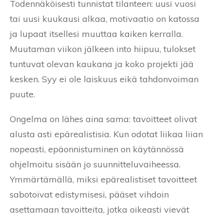
Todennäköisesti tunnistat tilanteen: uusi vuosi
tai uusi kuukausi alkaa, motivaatio on katossa
ja lupaat itsellesi muuttaa kaiken kerralla.
Muutaman viikon jälkeen into hiipuu, tulokset
tuntuvat olevan kaukana ja koko projekti jää
kesken. Syy ei ole laiskuus eikä tahdonvoiman
puute.
Ongelma on lähes aina sama: tavoitteet olivat
alusta asti epärealistisia. Kun odotat liikaa liian
nopeasti, epäonnistuminen on käytännössä
ohjelmoitu sisään jo suunnitteluvaiheessa.
Ymmärtämällä, miksi epärealistiset tavoitteet
sabotoivat edistymisesi, pääset vihdoin
asettamaan tavoitteita, jotka oikeasti vievät