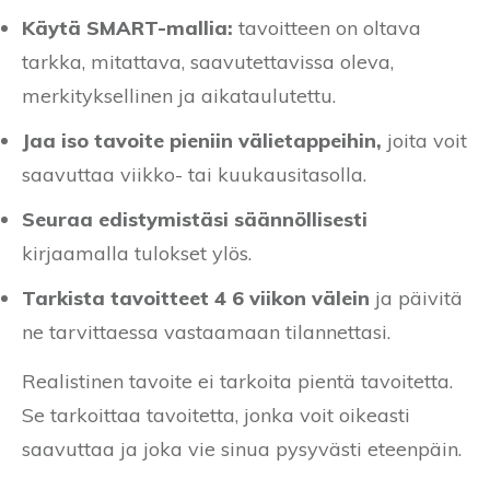
Käytä SMART-mallia:
tavoitteen on oltava
tarkka, mitattava, saavutettavissa oleva,
merkityksellinen ja aikataulutettu.
Jaa iso tavoite pieniin välietappeihin,
joita voit
saavuttaa viikko- tai kuukausitasolla.
Seuraa edistymistäsi säännöllisesti
kirjaamalla tulokset ylös.
Tarkista tavoitteet 4 6 viikon välein
ja päivitä
ne tarvittaessa vastaamaan tilannettasi.
Realistinen tavoite ei tarkoita pientä tavoitetta.
Se tarkoittaa tavoitetta, jonka voit oikeasti
saavuttaa ja joka vie sinua pysyvästi eteenpäin.