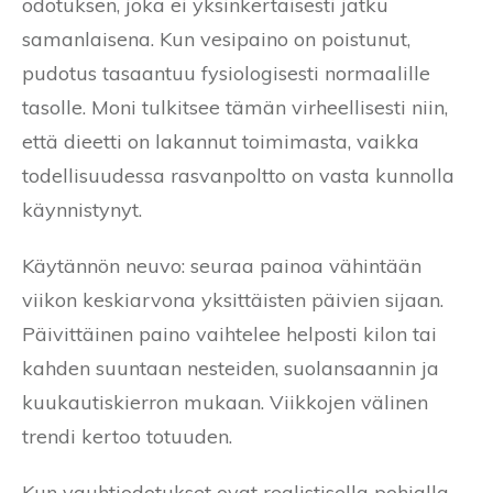
odotuksen, joka ei yksinkertaisesti jatku
samanlaisena. Kun vesipaino on poistunut,
pudotus tasaantuu fysiologisesti normaalille
tasolle. Moni tulkitsee tämän virheellisesti niin,
että dieetti on lakannut toimimasta, vaikka
todellisuudessa rasvanpoltto on vasta kunnolla
käynnistynyt.
Käytännön neuvo: seuraa painoa vähintään
viikon keskiarvona yksittäisten päivien sijaan.
Päivittäinen paino vaihtelee helposti kilon tai
kahden suuntaan nesteiden, suolansaannin ja
kuukautiskierron mukaan. Viikkojen välinen
trendi kertoo totuuden.
Kun vauhtiodotukset ovat realistisella pohjalla,