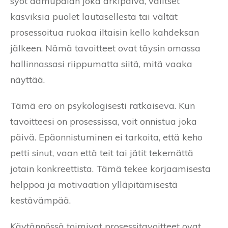
syöt aamupalan joka arkipäivä, valitset
kasviksia puolet lautasellesta tai vältät
prosessoitua ruokaa iltaisin kello kahdeksan
jälkeen. Nämä tavoitteet ovat täysin omassa
hallinnassasi riippumatta siitä, mitä vaaka
näyttää.
Tämä ero on psykologisesti ratkaiseva. Kun
tavoitteesi on prosessissa, voit onnistua joka
päivä. Epäonnistuminen ei tarkoita, että keho
petti sinut, vaan että teit tai jätit tekemättä
jotain konkreettista. Tämä tekee korjaamisesta
helppoa ja motivaation ylläpitämisestä
kestävämpää.
Käytännössä toimivat prosessitavoitteet ovat