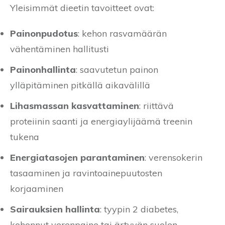
Yleisimmät dieetin tavoitteet ovat:
Painonpudotus
: kehon rasvamäärän
vähentäminen hallitusti
Painonhallinta
: saavutetun painon
ylläpitäminen pitkällä aikavälillä
Lihasmassan kasvattaminen
: riittävä
proteiinin saanti ja energiaylijäämä treenin
tukena
Energiatasojen parantaminen
: verensokerin
tasaaminen ja ravintoainepuutosten
korjaaminen
Sairauksien hallinta
: tyypin 2 diabetes,
kohonnut verenpaine tai ärtyvän suolen