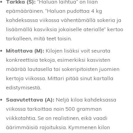
Tarkka (S):
“Haluan laihtua” on liian
epämääräinen. “Haluan pudottaa 4 kg
kahdeksassa viikossa vähentämällä sokeria ja
lisäämällä kasviksia jokaiselle aterialle” kertoo
tarkalleen, mitä teet toisin.
Mitattava (M):
Kilojen lisäksi voit seurata
konkreettisia tekoja, esimerkiksi kasvisten
määrää lautasella tai sokeripitoisten juomien
kertoja viikossa. Mittari pitää sinut kartalla
edistymisestä.
Saavutettava (A):
Neljä kiloa kahdeksassa
viikossa tarkoittaa noin 500 gramman
viikkotahtia. Se on realistinen, eikä vaadi
äärimmäisiä rajoituksia. Kymmenen kilon