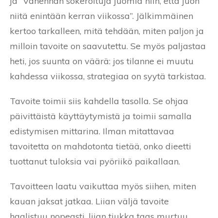
ja “Vähennän sokeroituja juomia niin, että juon
niitä enintään kerran viikossa”. Jälkimmäinen
kertoo tarkalleen, mitä tehdään, miten paljon ja
milloin tavoite on saavutettu. Se myös paljastaa
heti, jos suunta on väärä: jos tilanne ei muutu
kahdessa viikossa, strategiaa on syytä tarkistaa.
Tavoite toimii siis kahdella tasolla. Se ohjaa
päivittäistä käyttäytymistä ja toimii samalla
edistymisen mittarina. Ilman mitattavaa
tavoitetta on mahdotonta tietää, onko dieetti
tuottanut tuloksia vai pyöriikö paikallaan.
Tavoitteen laatu vaikuttaa myös siihen, miten
kauan jaksat jatkaa. Liian väljä tavoite
haalistuu nopeasti, liian tiukka taas murtuu