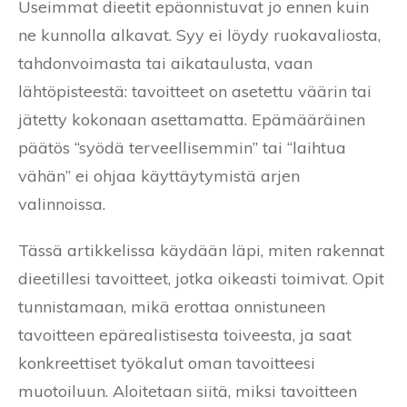
Useimmat dieetit epäonnistuvat jo ennen kuin
ne kunnolla alkavat. Syy ei löydy ruokavaliosta,
tahdonvoimasta tai aikataulusta, vaan
lähtöpisteestä: tavoitteet on asetettu väärin tai
jätetty kokonaan asettamatta. Epämääräinen
päätös “syödä terveellisemmin” tai “laihtua
vähän” ei ohjaa käyttäytymistä arjen
valinnoissa.
Tässä artikkelissa käydään läpi, miten rakennat
dieetillesi tavoitteet, jotka oikeasti toimivat. Opit
tunnistamaan, mikä erottaa onnistuneen
tavoitteen epärealistisesta toiveesta, ja saat
konkreettiset työkalut oman tavoitteesi
muotoiluun. Aloitetaan siitä, miksi tavoitteen