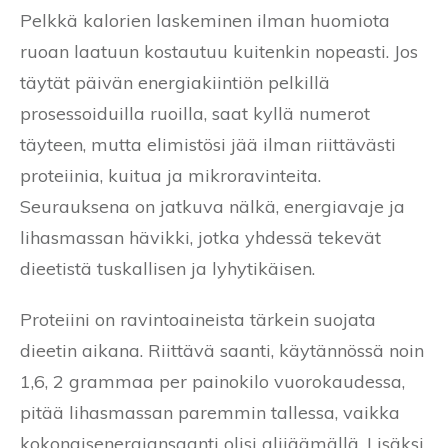
Pelkkä kalorien laskeminen ilman huomiota
ruoan laatuun kostautuu kuitenkin nopeasti. Jos
täytät päivän energiakiintiön pelkillä
prosessoiduilla ruoilla, saat kyllä numerot
täyteen, mutta elimistösi jää ilman riittävästi
proteiinia, kuitua ja mikroravinteita.
Seurauksena on jatkuva nälkä, energiavaje ja
lihasmassan hävikki, jotka yhdessä tekevät
dieetistä tuskallisen ja lyhytikäisen.
Proteiini on ravintoaineista tärkein suojata
dieetin aikana. Riittävä saanti, käytännössä noin
1,6, 2 grammaa per painokilo vuorokaudessa,
pitää lihasmassan paremmin tallessa, vaikka
kokonaisenergiansaanti olisi alijäämällä. Lisäksi