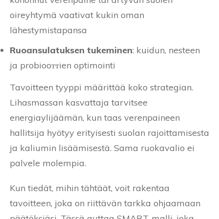
oireyhtymä vaativat kukin oman
lähestymistapansa
Ruoansulatuksen tukeminen
: kuidun, nesteen
ja probiooттien optimointi
Tavoitteen tyyppi määrittää koko strategian.
Lihasmassan kasvattaja tarvitsee
energiaylijäämän, kun taas verenpaineen
hallitsija hyötyy erityisesti suolan rajoittamisesta
ja kaliumin lisäämisestä. Sama ruokavalio ei
palvele molempia.
Kun tiedät, mihin tähtäät, voit rakentaa
tavoitteen, joka on riittävän tarkka ohjaamaan
päätöksiäsi. Tässä auttaa SMART-malli, joka