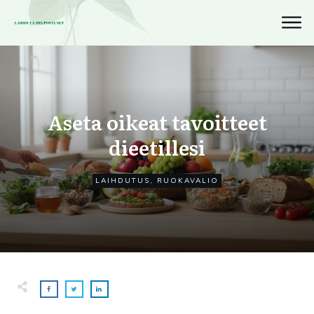
Aseta oikeat tavoitteet
dieetillesi
LAIHDUTUS
,
RUOKAVALIO