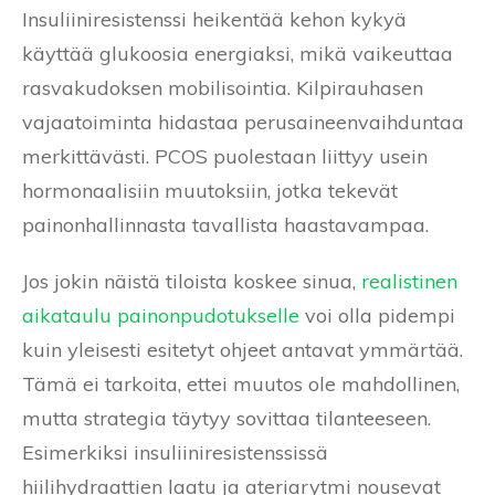
Insuliiniresistenssi heikentää kehon kykyä
käyttää glukoosia energiaksi, mikä vaikeuttaa
rasvakudoksen mobilisointia. Kilpirauhasen
vajaatoiminta hidastaa perusaineenvaihduntaa
merkittävästi. PCOS puolestaan liittyy usein
hormonaalisiin muutoksiin, jotka tekevät
painonhallinnasta tavallista haastavampaa.
Jos jokin näistä tiloista koskee sinua,
realistinen
aikataulu painonpudotukselle
voi olla pidempi
kuin yleisesti esitetyt ohjeet antavat ymmärtää.
Tämä ei tarkoita, ettei muutos ole mahdollinen,
mutta strategia täytyy sovittaa tilanteeseen.
Esimerkiksi insuliiniresistenssissä
hiilihydraattien laatu ja ateriarytmi nousevat