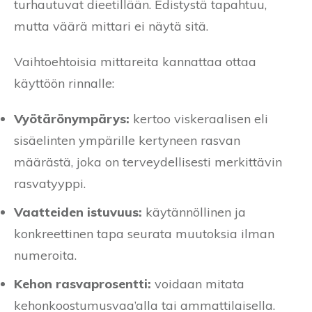
turhautuvat dieetillään. Edistystä tapahtuu,
mutta väärä mittari ei näytä sitä.
Vaihtoehtoisia mittareita kannattaa ottaa
käyttöön rinnalle:
Vyötärönympärys:
kertoo viskeraalisen eli
sisäelinten ympärille kertyneen rasvan
määrästä, joka on terveydellisesti merkittävin
rasvatyyppi.
Vaatteiden istuvuus:
käytännöllinen ja
konkreettinen tapa seurata muutoksia ilman
numeroita.
Kehon rasvaprosentti:
voidaan mitata
kehonkoostumusvaa’alla tai ammattilaisella.