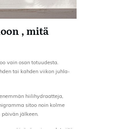
oon , mitä
oo vain osan totuudesta.
den tai kahden viikon juhla-
a enemmän hiilihydraatteja,
eenigramma sitoo noin kolme
 päivän jälkeen.