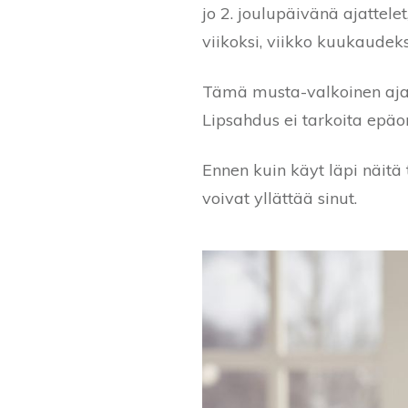
jo 2. joulupäivänä ajattele
viikoksi, viikko kuukaudeks
Tämä musta-valkoinen ajatt
Lipsahdus ei tarkoita epäon
Ennen kuin käyt läpi näitä t
voivat yllättää sinut.