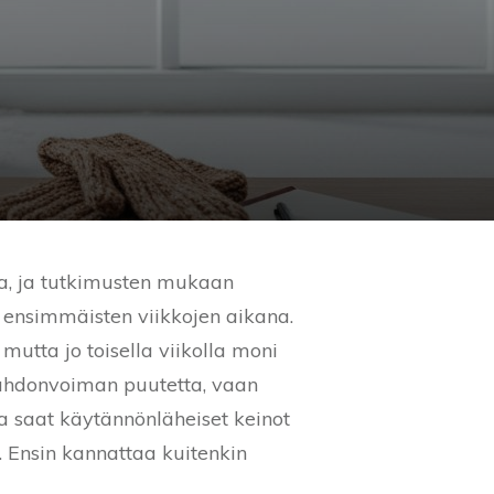
a, ja tutkimusten mukaan
 ensimmäisten viikkojen aikana.
utta jo toisella viikolla moni
tahdonvoiman puutetta, vaan
sa saat käytännönläheiset keinot
a. Ensin kannattaa kuitenkin