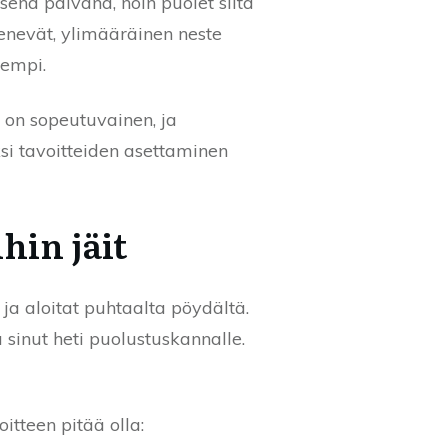
ena päivänä, noin puolet siitä
jenevät, ylimääräinen neste
nempi.
i on sopeutuvainen, ja
si tavoitteiden asettaminen
ihin jäit
ja aloitat puhtaalta pöydältä.
 sinut heti puolustuskannalle.
itteen pitää olla: