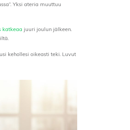
ussa”. Yksi ateria muuttuu
s katkeaa
juuri joulun jälkeen.
ltä.
si kehollesi oikeasti teki. Luvut