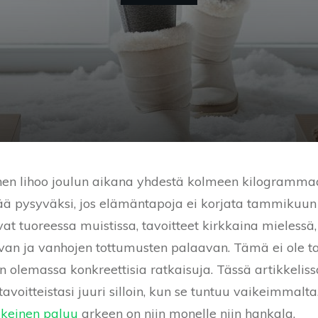
en lihoo joulun aikana yhdestä kolmeen kilogramma
jää pysyväksi, jos elämäntapoja ei korjata tammikuun
 tuoreessa muistissa, tavoitteet kirkkaina mielessä, m
an ja vanhojen tottumusten palaavan. Tämä ei ole 
on olemassa konkreettisia ratkaisuja. Tässä artikkelis
avoitteistasi juuri silloin, kun se tuntuu vaikeimmalt
lkeinen paluu
arkeen on niin monelle niin hankala.