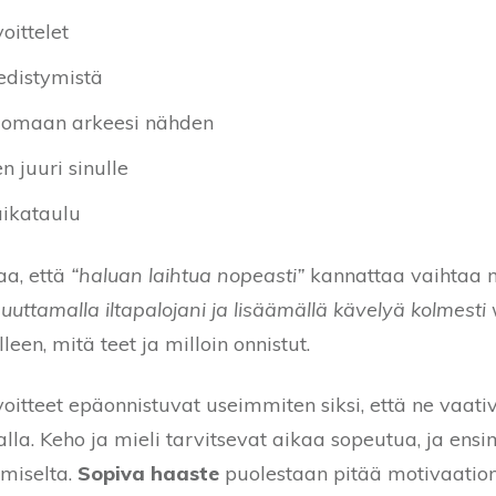
oittelet
edistymistä
n omaan arkeesi nähden
n juuri sinulle
aikataulu
aa, että
“haluan laihtua nopeasti”
kannattaa vaihtaa
ttamalla iltapalojani ja lisäämällä kävelyä kolmesti 
een, mitä teet ja milloin onnistut.
itteet epäonnistuvat useimmiten siksi, että ne vaativ
la. Keho ja mieli tarvitsevat aikaa sopeutua, ja ens
umiselta.
Sopiva haaste
puolestaan pitää motivaation 