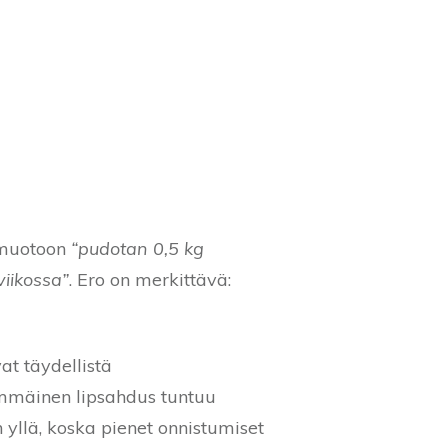
 muotoon
“pudotan 0,5 kg
viikossa”
. Ero on merkittävä:
at täydellistä
immäinen lipsahdus tuntuu
yllä, koska pienet onnistumiset