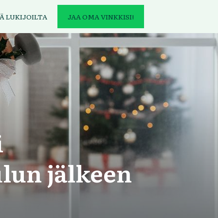
Ä LUKIJOILTA
JAA OMA VINKKISI!
i
lun jälkeen