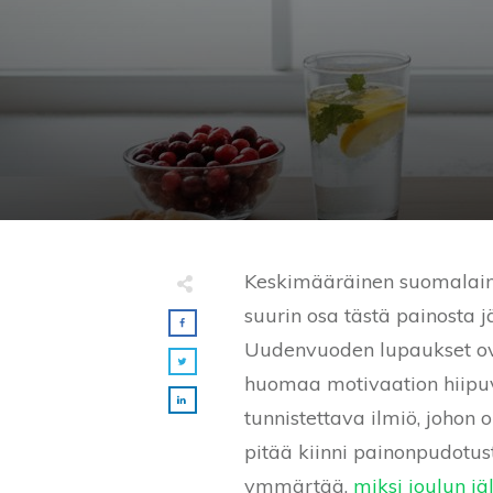
Keskimääräinen suomalain
suurin osa tästä painosta 
Uudenvuoden lupaukset ovat
huomaa motivaation hiipuv
tunnistettava ilmiö, johon 
pitää kiinni painonpudotust
ymmärtää,
miksi joulun jä