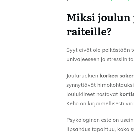
Miksi joulun 
raiteille?
Syyt eivät ole pelkästään 
univajeeseen ja stressiin t
Jouluruokien
korkea soker
synnyttävät himokohtauksi
joulukiireet nostavat
korti
Keho on kirjaimellisesti vi
Psykologinen este on usein
lipsahdus tapahtuu, koko su