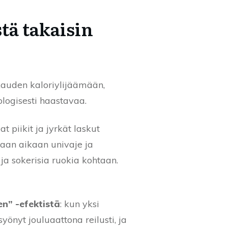
tä takaisin
kauden kaloriylijäämään,
ologisesti haastavaa.
 piikit ja jyrkät laskut
aan aikaan univaje ja
 ja sokerisia ruokia kohtaan.
en” -efektistä
: kun yksi
yönyt jouluaattona reilusti, ja