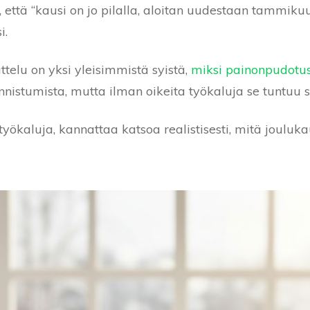
t, että “kausi on jo pilalla, aloitan uudestaan tammiku
i.
elu on yksi yleisimmistä syistä,
miksi painonpudotu
nistumista, mutta ilman oikeita työkaluja se tuntuu si
yökaluja, kannattaa katsoa realistisesti, mitä joulukau