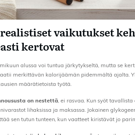
ealistiset vaikutukset keh
asti kertovat
kuun alussa voi tuntua järkytykseltä, mutta se kert
aatii merkittävän kalorijäämän pidemmältä ajalta. Yh
kausien määrätietoista työtä.
noususta on nestettä
, ei rasvaa. Kun syöt tavallist
enivarastot lihaksissa ja maksassa. Jokainen glykog
ää sen tutun tunteen, kun vaatteet kiristävät jo parin