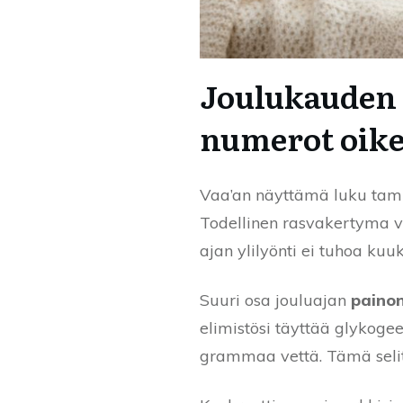
Joulukauden r
numerot oike
Vaa’an näyttämä luku tammi
Todellinen rasvakertyma v
ajan ylilyönti ei tuhoa kuu
Suuri osa jouluajan
painon
elimistösi täyttää glykoge
grammaa vettä. Tämä selitt