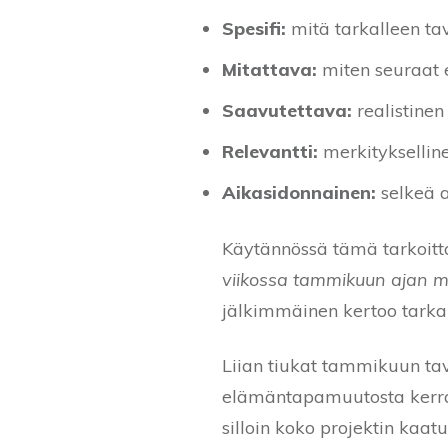
Spesifi:
mitä tarkalleen tav
Mitattava:
miten seuraat 
Saavutettava:
realistine
Relevantti:
merkitykselline
Aikasidonnainen:
selkeä 
Käytännössä tämä tarkoitt
viikossa tammikuun ajan muu
jälkimmäinen kertoo tarkall
Liian tiukat tammikuun tavo
elämäntapamuutosta kerral
silloin koko projektin kaat