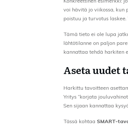
Konkreettinen esimerkki: jo
voi hävitä jo viikossa, ku
poistuu ja turvotus laskee
Tämä tieto ei ole lupa jatk
lähtötilanne on paljon pa
kannattaa tehdä harkiten ei
Aseta uudet ta
Harkittu tavoitteen asettam
Yritys “korjata jouluvahino
Sen sijaan kannattaa kysy
Tässä kohtaa
SMART-tavoi