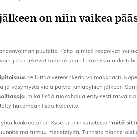
jälkeen on niin vaikea pääs
tahdonvoiman puutetta. Keho ja mieli reagoivat joulu
avoin, jotka tekevät tammikuun aloituksesta aidosti bi
ipitoisuus
heiluttaa verensokeria voimakkaasti. Nopeat
a ja väsymystä vielä päiviä juhlapyhien jälkeen. Sam
solitasoja
, mikä lisää ruokahalua erityisesti rasvaisia
ritetty hakemaan lisää kaloreita.
 yhtä konkreettinen. Kyse on niin sanotusta
“mitä sitt
unnitelma tuntuu menetetyltä. Tunnista tilanne: olet s