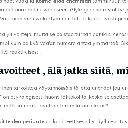
s näet vaa’alla
kolme kiloa enemmän
tammikuun tois
n palaat normaaliin syömiseen. Glykogeenivarastot tyh
. Varsinainen rasvakertyma on tätä lukua selvästi pie
aa ylilyöntejä, mutta se poistaa turhan panikin. Kehos
rempi kuin pelkkä vaa’an numero antaa ymmärtää. Sik
kä reaktiivisesti.
voitteet , älä jatka siitä, m
inen tarkoittaa käytännössä sitä, että unohdat joulun 
t” on psykologisesti huono lähtökohta, koska se asettaa
ä: mitä haluan saavuttaa tammikuun aikana?
tteiden periaate
on konkreettisesti hyödyllinen. Tavo