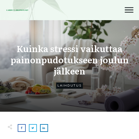
Kuinka stressi vaikuttaa
painonpudotukseen joulun
jälkeen
LAIHDUTUS