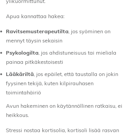
ylikuormittunut.
Apua kannattaa hakea:
Ravitsemusterapeutilta
, jos syöminen on
mennyt täysin sekaisin
Psykologilta
, jos ahdistuneisuus tai mieliala
painaa pitkäkestoisesti
Lääkäriltä
, jos epäilet, että taustalla on jokin
fyysinen tekijä, kuten kilpirauhasen
toimintahäiriö
Avun hakeminen on käytännöllinen ratkaisu, ei
heikkous.
Stressi nostaa kortisolia, kortisoli lisää rasvan