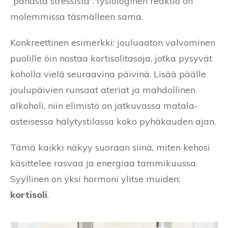
“pahasta stressistä”: fysiologinen reaktio on
molemmissa täsmälleen sama.
Konkreettinen esimerkki: jouluaaton valvominen
puolille öin nostaa kortisolitasoja, jotka pysyvät
koholla vielä seuraavina päivinä. Lisää päälle
joulupäivien runsaat ateriat ja mahdollinen
alkoholi, niin elimistö on jatkuvassa matala-
asteisessa hälytystilassa koko pyhäkauden ajan.
Tämä kaikki näkyy suoraan siinä, miten kehosi
käsittelee rasvaa ja energiaa tammikuussa.
Syyllinen on yksi hormoni ylitse muiden:
kortisoli
.