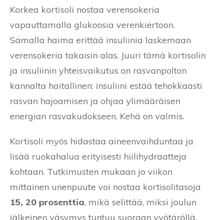
Korkea kortisoli nostaa verensokeria
vapauttamalla glukoosia verenkiertoon.
Samalla haima erittää insuliinia laskemaan
verensokeria takaisin alas. Juuri tämä kortisolin
ja insuliinin yhteisvaikutus on rasvanpolton
kannalta haitallinen: insuliini estää tehokkaasti
rasvan hajoamisen ja ohjaa ylimääräisen
energian rasvakudokseen. Kehä on valmis.
Kortisoli myös hidastaa aineenvaihduntaa ja
lisää ruokahalua erityisesti hiilihydraatteja
kohtaan. Tutkimusten mukaan jo viikon
mittainen unenpuute voi nostaa kortisolitasoja
15, 20 prosenttia
, mikä selittää, miksi joulun
jälkeinen väsymys tuntuu suoraan vyötäröllä.