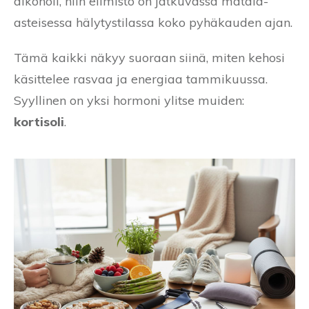
alkoholi, niin elimistö on jatkuvassa matala-
asteisessa hälytystilassa koko pyhäkauden ajan.
Tämä kaikki näkyy suoraan siinä, miten kehosi
käsittelee rasvaa ja energiaa tammikuussa.
Syyllinen on yksi hormoni ylitse muiden:
kortisoli
.