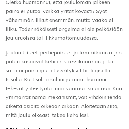
Oletko huomannut, että joululoman jälkeen
paino ei putoa, vaikka yrität kovasti? Syöt
vähemmän, liikut enemmän, mutta vaaka ei
liiku. Todennäköisesti ongelma ei ole pelkästään
jouluruoissa tai liikkumattomuudessa.
Joulun kiireet, perhepaineet ja tammikuun arjen
paluu kasaavat kehoon stressikuorman, joka
sabotoi painonpudotusyritykset biologisella
tasolla. Kortisoli, insuliini ja muut hormonit
tekevät yhteistyötä juuri väärään suuntaan. Kun
ymmärrät nämä mekanismit, voit vihdoin tehdä
oikeita asioita oikeaan aikaan. Aloitetaan siitä,
mitä joulu oikeasti tekee kehollesi.