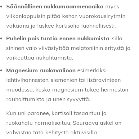
Säännöllinen nukkumaanmenoaika
myös
viikonloppuisin pitää kehon vuorokausirytmin
vakaana ja laskee kortisolia luonnollisesti.
Puhelin pois tuntia ennen nukkumista
, sillä
sininen valo viivästyttää melatoniinin eritystä ja
vaikeuttaa nukahtamista.
Magnesium ruokavalioon
esimerkiksi
lehtivihannesten, siemenien tai lisäravinteen
muodossa, koska magnesium tukee hermoston
rauhoittumista ja unen syvyyttä.
Kun uni paranee, kortisoli tasaantuu ja
ruokahalu normalisoituu. Seuraava askel on
vahvistaa tätä kehitystä aktiivisilla