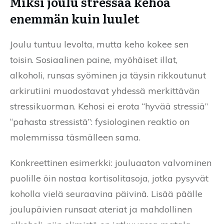
Miksi joulu stressaa kehoa
enemmän kuin luulet
Joulu tuntuu levolta, mutta keho kokee sen
toisin. Sosiaalinen paine, myöhäiset illat,
alkoholi, runsas syöminen ja täysin rikkoutunut
arkirutiini muodostavat yhdessä merkittävän
stressikuorman. Kehosi ei erota “hyvää stressiä”
“pahasta stressistä”: fysiologinen reaktio on
molemmissa täsmälleen sama.
Konkreettinen esimerkki: jouluaaton valvominen
puolille öin nostaa kortisolitasoja, jotka pysyvät
koholla vielä seuraavina päivinä. Lisää päälle
joulupäivien runsaat ateriat ja mahdollinen