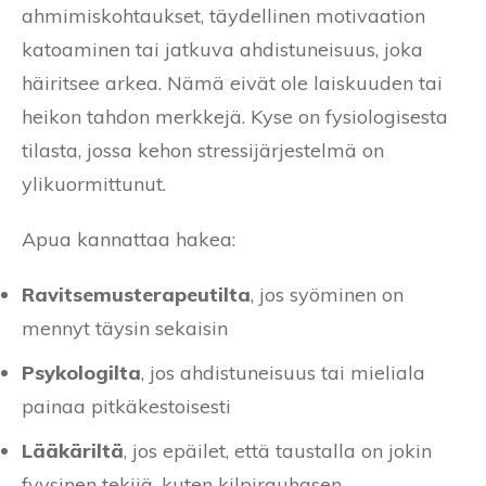
ahmimiskohtaukset, täydellinen motivaation
katoaminen tai jatkuva ahdistuneisuus, joka
häiritsee arkea. Nämä eivät ole laiskuuden tai
heikon tahdon merkkejä. Kyse on fysiologisesta
tilasta, jossa kehon stressijärjestelmä on
ylikuormittunut.
Apua kannattaa hakea:
Ravitsemusterapeutilta
, jos syöminen on
mennyt täysin sekaisin
Psykologilta
, jos ahdistuneisuus tai mieliala
painaa pitkäkestoisesti
Lääkäriltä
, jos epäilet, että taustalla on jokin
fyysinen tekijä, kuten kilpirauhasen