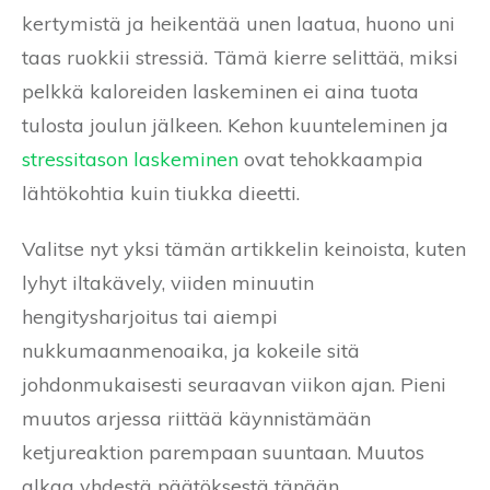
kertymistä ja heikentää unen laatua, huono uni
taas ruokkii stressiä. Tämä kierre selittää, miksi
pelkkä kaloreiden laskeminen ei aina tuota
tulosta joulun jälkeen. Kehon kuunteleminen ja
stressitason laskeminen
ovat tehokkaampia
lähtökohtia kuin tiukka dieetti.
Valitse nyt yksi tämän artikkelin keinoista, kuten
lyhyt iltakävely, viiden minuutin
hengitysharjoitus tai aiempi
nukkumaanmenoaika, ja kokeile sitä
johdonmukaisesti seuraavan viikon ajan. Pieni
muutos arjessa riittää käynnistämään
ketjureaktion parempaan suuntaan. Muutos
alkaa yhdestä päätöksestä tänään.