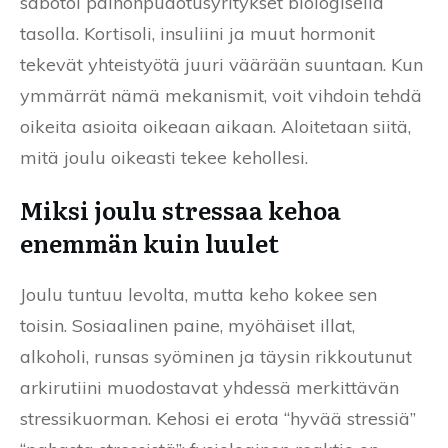
sabotoi painonpudotusyritykset biologisella
tasolla. Kortisoli, insuliini ja muut hormonit
tekevät yhteistyötä juuri väärään suuntaan. Kun
ymmärrät nämä mekanismit, voit vihdoin tehdä
oikeita asioita oikeaan aikaan. Aloitetaan siitä,
mitä joulu oikeasti tekee kehollesi.
Miksi joulu stressaa kehoa
enemmän kuin luulet
Joulu tuntuu levolta, mutta keho kokee sen
toisin. Sosiaalinen paine, myöhäiset illat,
alkoholi, runsas syöminen ja täysin rikkoutunut
arkirutiini muodostavat yhdessä merkittävän
stressikuorman. Kehosi ei erota “hyvää stressiä”