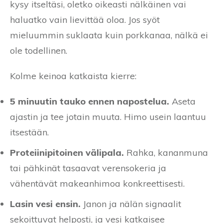
kysy itseltäsi, oletko oikeasti nälkäinen vai
haluatko vain lievittää oloa. Jos syöt
mieluummin suklaata kuin porkkanaa, nälkä ei
ole todellinen.
Kolme keinoa katkaista kierre:
5 minuutin tauko ennen napostelua.
Aseta
ajastin ja tee jotain muuta. Himo usein laantuu
itsestään.
Proteiinipitoinen välipala.
Rahka, kananmuna
tai pähkinät tasaavat verensokeria ja
vähentävät makeanhimoa konkreettisesti.
Lasin vesi ensin.
Janon ja nälän signaalit
sekoittuvat helposti, ja vesi katkaisee