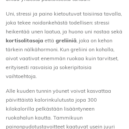
Uni, stressi ja paino kietoutuvat toisiinsa tavalla,
joka tekee noidankehästä todellisen: stressi
heikentää unen laatua, ja huono uni nostaa sekä
kortisolitasoja
että
greliiniä
, joka on kehon
tärkein nälkähormoni. Kun greliini on koholla,
aivot vaativat enemmän ruokaa kuin tarvitset,
erityisesti rasvaisia ja sokeripitoisia
vaihtoehtoja.
Alle kuuden tunnin yöunet voivat kasvattaa
päivittäistä kalorinkulutusta jopa 300
kilokalorilla pelkästään lisääntyneen
ruokahalun kautta. Tammikuun
painonpudotustavoitteet kaatuvat usein juuri