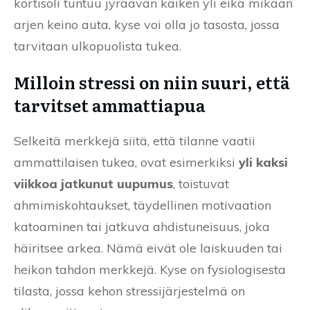
kortisoli tuntuu jyräävän kaiken yli eikä mikään
arjen keino auta, kyse voi olla jo tasosta, jossa
tarvitaan ulkopuolista tukea.
Milloin stressi on niin suuri, että
tarvitset ammattiapua
Selkeitä merkkejä siitä, että tilanne vaatii
ammattilaisen tukea, ovat esimerkiksi
yli kaksi
viikkoa jatkunut uupumus
, toistuvat
ahmimiskohtaukset, täydellinen motivaation
katoaminen tai jatkuva ahdistuneisuus, joka
häiritsee arkea. Nämä eivät ole laiskuuden tai
heikon tahdon merkkejä. Kyse on fysiologisesta
tilasta, jossa kehon stressijärjestelmä on