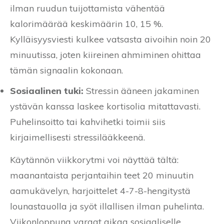
ilman ruudun tuijottamista vähentää
kalorimäärää keskimäärin 10, 15 %.
Kylläisyysviesti kulkee vatsasta aivoihin noin 20
minuutissa, joten kiireinen ahmiminen ohittaa
tämän signaalin kokonaan.
Sosiaalinen tuki:
Stressin ääneen jakaminen
ystävän kanssa laskee kortisolia mitattavasti.
Puhelinsoitto tai kahvihetki toimii siis
kirjaimellisesti stressilääkkeenä.
Käytännön viikkorytmi voi näyttää tältä:
maanantaista perjantaihin teet 20 minuutin
aamukävelyn, harjoittelet 4-7-8-hengitystä
lounastauolla ja syöt illallisen ilman puhelinta.
Viikonloppuna varaat aikaa sosiaaliselle