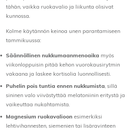
tähän, vaikka ruokavalio ja liikunta olisivat
kunnossa.
Kolme käytännön keinoa unen parantamiseen
tammikuussa:
Säännöllinen nukkumaanmenoaika
myös
viikonloppuisin pitää kehon vuorokausirytmin
vakaana ja laskee kortisolia luonnollisesti.
Puhelin pois tuntia ennen nukkumista
, sillä
sininen valo viivästyttää melatoniinin eritystä ja
vaikeuttaa nukahtamista.
Magnesium ruokavalioon
esimerkiksi
lehtivihannesten, siemenien tai lisäravinteen