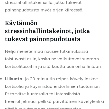
stressinhallintakeinoilla, jotka tukevat
painonpudotusta myös arjen kiireessä.
Käytännön
stressinhallintakeinot, jotka
tukevat painonpudotusta
Neljä menetelmää nousee tutkimuksissa
toistuvasti esiin, koska ne vaikuttavat suoraan
kortisolitasoihin ja sitä kautta painonhallintaan.
Liikunta:
Jo 20 minuutin reipas kävely laskee
kortisolia ja käynnistää endorfiinien tuotannon.
Et tarvitse kuntosalia tai intensiivistä
treeniohjelmaa, pelkkä päivittäinen kävelylenkki
riittää muuttamaan stressihormonien