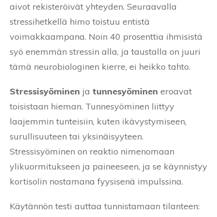
aivot rekisteröivät yhteyden. Seuraavalla
stressihetkellä himo toistuu entistä
voimakkaampana. Noin 40 prosenttia ihmisistä
syö enemmän stressin alla, ja taustalla on juuri
tämä neurobiologinen kierre, ei heikko tahto.
Stressisyöminen
ja
tunnesyöminen
eroavat
toisistaan hieman. Tunnesyöminen liittyy
laajemmin tunteisiin, kuten ikävystymiseen,
surullisuuteen tai yksinäisyyteen.
Stressisyöminen on reaktio nimenomaan
ylikuormitukseen ja paineeseen, ja se käynnistyy
kortisolin nostamana fyysisenä impulssina.
Käytännön testi auttaa tunnistamaan tilanteen: