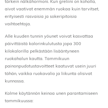
tärkein nälkähormoni. Kun greliini on koholla,
aivot vaativat enemmän ruokaa kuin tarvitset,
erityisesti rasvaisia ja sokeripitoisia
vaihtoehtoja.
Alle kuuden tunnin yöunet voivat kasvattaa
päivittäistä kalorinkulutusta jopa 300
kilokalorilla pelkästään lisääntyneen
ruokahalun kautta. Tammikuun
painonpudotustavoitteet kaatuvat usein juuri
tähän, vaikka ruokavalio ja liikunta olisivat
kunnossa.
Kolme käytännön keinoa unen parantamiseen
tammikuussa: