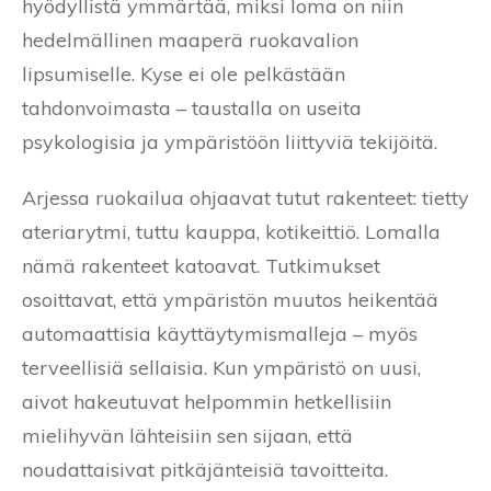
hyödyllistä ymmärtää, miksi loma on niin
hedelmällinen maaperä ruokavalion
lipsumiselle. Kyse ei ole pelkästään
tahdonvoimasta – taustalla on useita
psykologisia ja ympäristöön liittyviä tekijöitä.
Arjessa ruokailua ohjaavat tutut rakenteet: tietty
ateriarytmi, tuttu kauppa, kotikeittiö. Lomalla
nämä rakenteet katoavat. Tutkimukset
osoittavat, että ympäristön muutos heikentää
automaattisia käyttäytymismalleja – myös
terveellisiä sellaisia. Kun ympäristö on uusi,
aivot hakeutuvat helpommin hetkellisiin
mielihyvän lähteisiin sen sijaan, että
noudattaisivat pitkäjänteisiä tavoitteita.