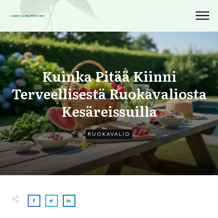
Kuinka Pitää Kiinni
Terveellisestä Ruokavaliosta
Kesäreissuilla
RUOKAVALIO