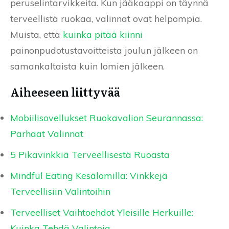
peruselintarvikkeita. Kun jääkaappi on täynnä
terveellistä ruokaa, valinnat ovat helpompia.
Muista, että
kuinka pitää kiinni
painonpudotustavoitteista joulun jälkeen on
samankaltaista kuin lomien jälkeen.
Aiheeseen liittyvää
Mobiilisovellukset Ruokavalion Seurannassa:
Parhaat Valinnat
5 Pikavinkkiä Terveellisestä Ruoasta
Mindful Eating Kesälomilla: Vinkkejä
Terveellisiin Valintoihin
Terveelliset Vaihtoehdot Yleisille Herkuille:
Kuinka Tehdä Valintoja