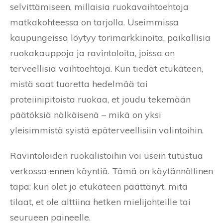
selvittämiseen, millaisia ruokavaihtoehtoja
matkakohteessa on tarjolla. Useimmissa
kaupungeissa löytyy torimarkkinoita, paikallisia
ruokakauppoja ja ravintoloita, joissa on
terveellisiä vaihtoehtoja. Kun tiedät etukäteen,
mistä saat tuoretta hedelmää tai
proteiinipitoista ruokaa, et joudu tekemään
päätöksiä nälkäisenä – mikä on yksi
yleisimmistä syistä epäterveellisiin valintoihin.
Ravintoloiden ruokalistoihin voi usein tutustua
verkossa ennen käyntiä. Tämä on käytännöllinen
tapa: kun olet jo etukäteen päättänyt, mitä
tilaat, et ole alttiina hetken mielijohteille tai
seurueen paineelle.