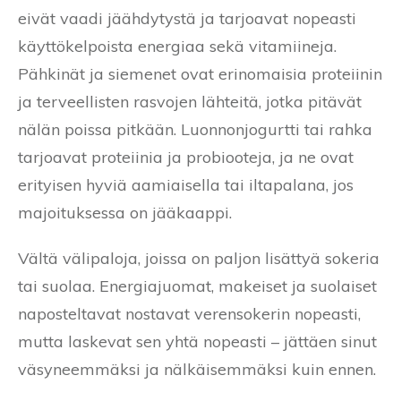
eivät vaadi jäähdytystä ja tarjoavat nopeasti
käyttökelpoista energiaa sekä vitamiineja.
Pähkinät ja siemenet ovat erinomaisia proteiinin
ja terveellisten rasvojen lähteitä, jotka pitävät
nälän poissa pitkään. Luonnonjogurtti tai rahka
tarjoavat proteiinia ja probiooteja, ja ne ovat
erityisen hyviä aamiaisella tai iltapalana, jos
majoituksessa on jääkaappi.
Vältä välipaloja, joissa on paljon lisättyä sokeria
tai suolaa. Energiajuomat, makeiset ja suolaiset
naposteltavat nostavat verensokerin nopeasti,
mutta laskevat sen yhtä nopeasti – jättäen sinut
väsyneemmäksi ja nälkäisemmäksi kuin ennen.