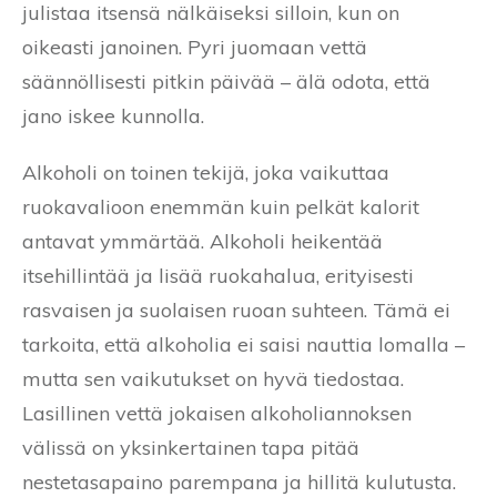
julistaa itsensä nälkäiseksi silloin, kun on
oikeasti janoinen. Pyri juomaan vettä
säännöllisesti pitkin päivää – älä odota, että
jano iskee kunnolla.
Alkoholi on toinen tekijä, joka vaikuttaa
ruokavalioon enemmän kuin pelkät kalorit
antavat ymmärtää. Alkoholi heikentää
itsehillintää ja lisää ruokahalua, erityisesti
rasvaisen ja suolaisen ruoan suhteen. Tämä ei
tarkoita, että alkoholia ei saisi nauttia lomalla –
mutta sen vaikutukset on hyvä tiedostaa.
Lasillinen vettä jokaisen alkoholiannoksen
välissä on yksinkertainen tapa pitää
nestetasapaino parempana ja hillitä kulutusta.