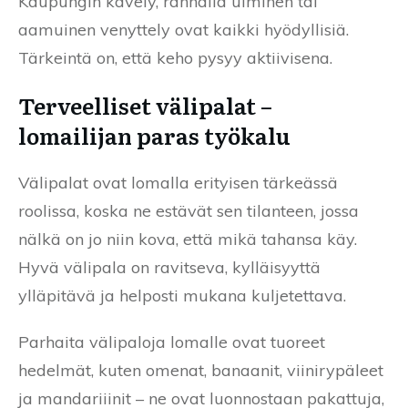
Kaupungin kävely, rannalla uiminen tai
aamuinen venyttely ovat kaikki hyödyllisiä.
Tärkeintä on, että keho pysyy aktiivisena.
Terveelliset välipalat –
lomailijan paras työkalu
Välipalat ovat lomalla erityisen tärkeässä
roolissa, koska ne estävät sen tilanteen, jossa
nälkä on jo niin kova, että mikä tahansa käy.
Hyvä välipala on ravitseva, kylläisyyttä
ylläpitävä ja helposti mukana kuljetettava.
Parhaita välipaloja lomalle ovat tuoreet
hedelmät, kuten omenat, banaanit, viinirypäleet
ja mandariiinit – ne ovat luonnostaan pakattuja,