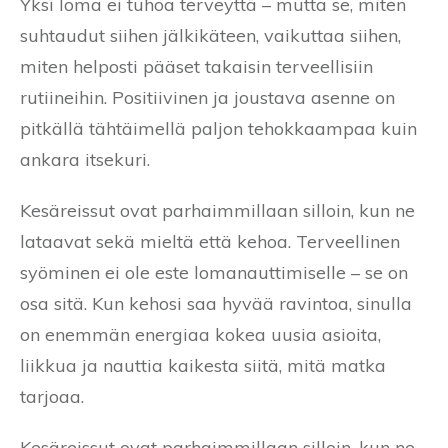
Yksi loma ei tuhoa terveyttä – mutta se, miten
suhtaudut siihen jälkikäteen, vaikuttaa siihen,
miten helposti pääset takaisin terveellisiin
rutiineihin. Positiivinen ja joustava asenne on
pitkällä tähtäimellä paljon tehokkaampaa kuin
ankara itsekuri.
Kesäreissut ovat parhaimmillaan silloin, kun ne
lataavat sekä mieltä että kehoa. Terveellinen
syöminen ei ole este lomanauttimiselle – se on
osa sitä. Kun kehosi saa hyvää ravintoa, sinulla
on enemmän energiaa kokea uusia asioita,
liikkua ja nauttia kaikesta siitä, mitä matka
tarjoaa.
Kesäreissut ovat parhaimmillaan silloin, kun ne