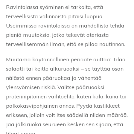
Ravintolassa syöminen ei tarkoita, että
terveellisistä valinnoista pitäisi luopua.
Useimmissa ravintoloissa on mahdollista tehdä
pieniä muutoksia, jotka tekevät ateriasta
terveellisemmän ilman, että se pilaa nautinnon.
Muutama käytännöllinen periaate auttaa: Tilaa
salaatti tai keitto alkuruoaksi – se täyttää osan
nälästä ennen pääruokaa ja vähentää
ylensyömisen riskiä. Valitse pääruoaksi
proteiinipitoinen vaihtoehto, kuten kala, kana tai
palkokasvipohjainen annos. Pyydä kastikkeet
erikseen, jolloin voit itse säädellä niiden määrää.
Jaa jälkiruoka seurueen kesken sen sijaan, että
tilaat oman.