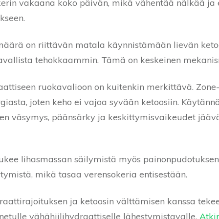
okerin vakaana koko päivän, mikä vähentää nälkää ja
kseen.
imäärä on riittävän matala käynnistämään lievän keto
tavallista tehokkaammin. Tämä on keskeinen mekanis
attiseen ruokavalioon on kuitenkin merkittävä. Zone-d
giasta, joten keho ei vajoa syvään ketoosiin. Käytännö
kuten väsymys, päänsärky ja keskittymisvaikeudet jää
 tukee lihasmassan säilymistä myös painonpudotuksen 
tymistä, mikä tasaa verensokeria entisestään.
raattirajoituksen ja ketoosin välttämisen kanssa teke
netulle vähähiilihydraattiselle lähestymistavalle,
Atkin