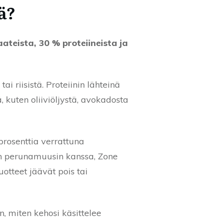
ä?
aateista, 30 % proteiineista ja
tai riisistä. Proteiinin lähteinä
, kuten oliiviöljystä, avokadosta
prosenttia verrattuna
son perunamuusin kanssa, Zone
uotteet jäävät pois tai
, miten kehosi käsittelee