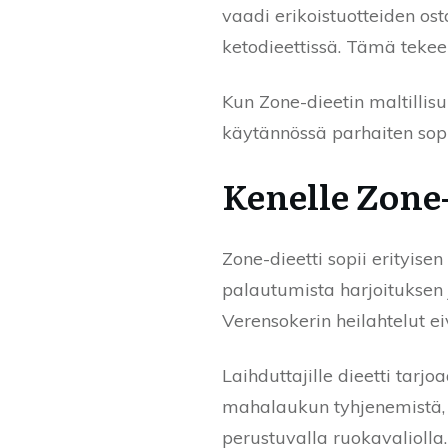
vaadi erikoistuotteiden o
ketodieettissä. Tämä tekee
Kun Zone-dieetin maltillis
käytännössä parhaiten sopi
Kenelle Zone-
Zone-dieetti sopii erityisen
palautumista harjoituksen 
Verensokerin heilahtelut e
Laihduttajille dieetti tarj
mahalaukun tyhjenemistä, j
perustuvalla ruokavaliolla