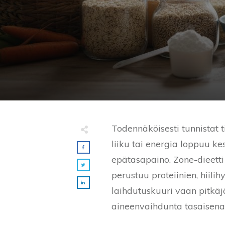
Todennäköisesti tunnistat ti
liiku tai energia loppuu 
epätasapaino. Zone-dieetti
perustuu proteiinien, hiili
laihdutuskuuri vaan pitkäj
aineenvaihdunta tasaisena