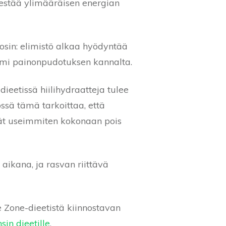
 estää ylimääräisen energian
osin: elimistö alkaa hyödyntää
mi painonpudotuksen kannalta.
ieetissä hiilihydraatteja tulee
ssä tämä tarkoittaa, että
vät useimmiten kokonaan pois
aikana, ja rasvan riittävä
e Zone-dieetistä kiinnostavan
sin dieetille
.