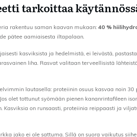
etti tarkoittaa käytännöss
ateria rakentuu saman kaavan mukaan:
40 % hiilihydr
de pätee aamiaisesta iltapalaan.
jaisesti kasviksista ja hedelmistä, ei leivästä, pastasta 
rasvainen liha. Rasvat valitaan terveellisistä lähteistä
vimmin lautasella: proteiinin osuus kasvaa noin 30 
. Jos olet tottunut syömään pienen kananrintafileen i
 Kasviksia on runsaasti, proteiinia reippaasti ja viljat
ka jako ei ole sattuma. Sillä on suora vaikutus siihen