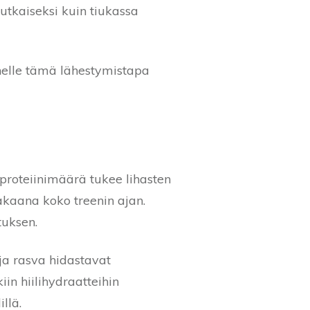
tkaiseksi kuin tiukassa
enelle tämä lähestymistapa
vä proteiinimäärä tukee lihasten
akaana koko treenin ajan.
tuksen.
 ja rasva hidastavat
in hiilihydraatteihin
llä.