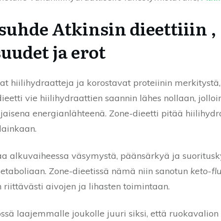
suhde Atkinsin dieettiiin ,
uudet ja erot
t hiilihydraatteja ja korostavat proteiinin merkitystä
ieetti vie hiilihydraattien saannin lähes nollaan, jolloin
jaisena energianlähteenä. Zone-dieetti pitää hiilihyd
 lainkaan.
ttaa alkuvaiheessa väsymystä, päänsärkyä ja suoritusk
taboliaan. Zone-dieetissä nämä niin sanotun
keto-fl
 riittävästi aivojen ja lihasten toimintaan.
ssä laajemmalle joukolle juuri siksi, että ruokavalion