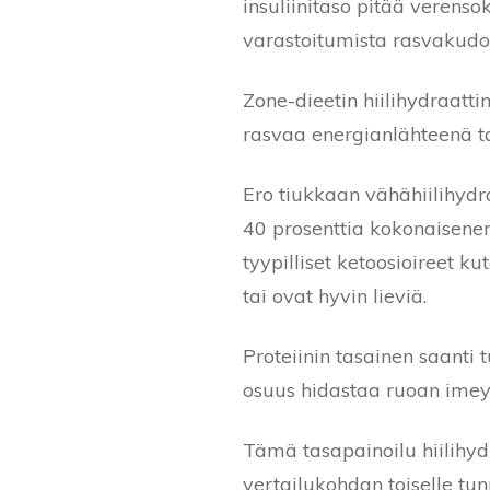
insuliinitaso pitää verens
varastoitumista rasvakudo
Zone-dieetin hiilihydraatt
rasvaa energianlähteenä 
Ero tiukkaan vähähiilihydra
40 prosenttia kokonaisener
tyypilliset ketoosioireet 
tai ovat hyvin lieviä.
Proteiinin tasainen saanti
osuus hidastaa ruoan imey
Tämä tasapainoilu hiilihyd
vertailukohdan toiselle tun