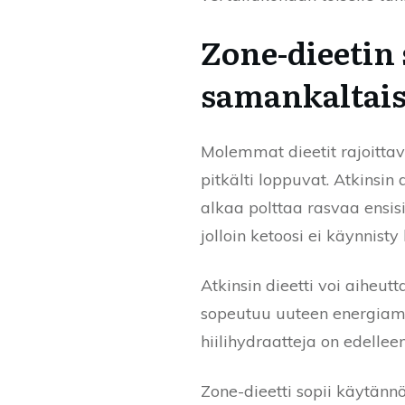
Zone-dieetin 
samankaltais
Molemmat dieetit rajoittava
pitkälti loppuvat. Atkinsin d
alkaa polttaa rasvaa ensisi
jolloin ketoosi ei käynnisty
Atkinsin dieetti voi aiheu
sopeutuu uuteen energiame
hiilihydraatteja on edelleen
Zone-dieetti sopii käytännö