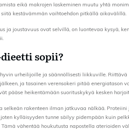
stamista eikä makrojen laskeminen muutu yhtä monimu
 siitä kestävämmän vaihtoehdon pitkällä aikavälillä.
uus ja joustavuus ovat selvillä, on luontevaa kysyä, k
i.
dieetti sopii?
 hyvin urheilijoille ja säännöllisesti liikkuville. Riittä
jälkeen, ja tasainen verensokeri pitää energiatason v
ivät pääse heikentämään suorituskykyä kesken harjoi
oaa selkeän rakenteen ilman jatkuvaa nälkää. Proteiini
oten kylläisyyden tunne säilyy pidempään kuin pelkki
. Tämä vähentää houkutusta napostella aterioiden väli