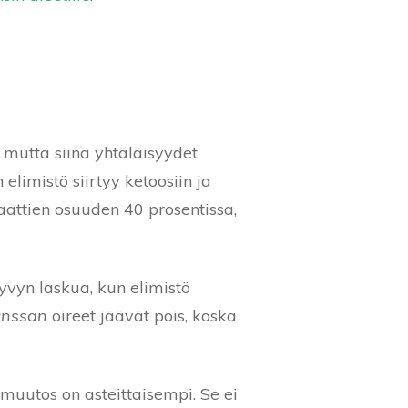
, mutta siinä yhtäläisyydet
 elimistö siirtyy ketoosiin ja
raattien osuuden 40 prosentissa,
yvyn laskua, kun elimistö
unssan
oireet jäävät pois, koska
 muutos on asteittaisempi. Se ei