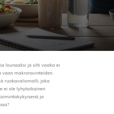
ia lounaaksi ja silti vaaka ei
ma vaan makroravinteiden
ä ruokavaliomalli, joka
e ei ole lyhytaikainen
 toimintakykyisenä ja
assa?