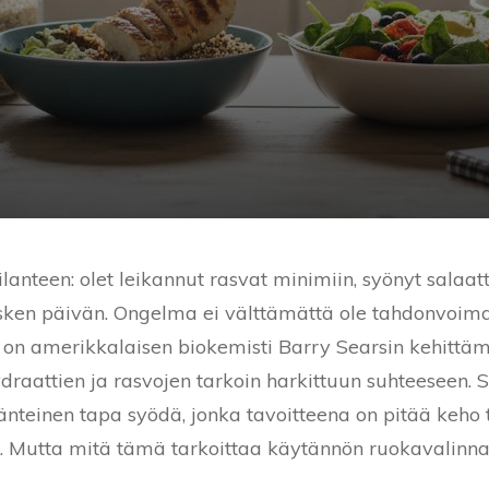
lanteen: olet leikannut rasvat minimiin, syönyt salaatt
kesken päivän. Ongelma ei välttämättä ole tahdonvoi
 on amerikkalaisen biokemisti Barry Searsin kehittäm
hydraattien ja rasvojen tarkoin harkittuun suhteeseen. S
änteinen tapa syödä, jonka tavoitteena on pitää keho
. Mutta mitä tämä tarkoittaa käytännön ruokavalinn