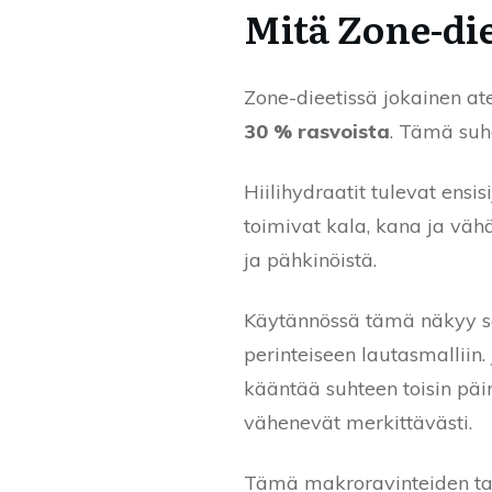
Mitä Zone-die
Zone-dieetissä jokainen 
30 % rasvoista
. Tämä suh
Hiilihydraatit tulevat ensisi
toimivat kala, kana ja vähä
ja pähkinöistä.
Käytännössä tämä näkyy sel
perinteiseen lautasmalliin
kääntää suhteen toisin päin.
vähenevät merkittävästi.
Tämä makroravinteiden tark