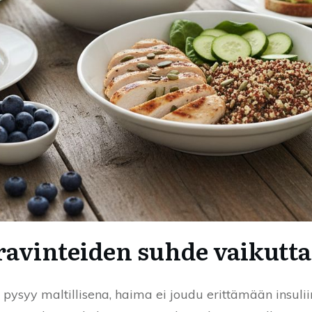
avinteiden suhde vaikutt
 pysyy maltillisena, haima ei joudu erittämään insulii