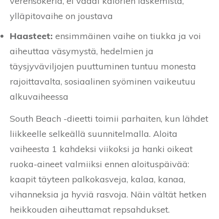
verensokeria, ei vaadi kalorien laskemista,
ylläpitovaihe on joustava
Haasteet:
ensimmäinen vaihe on tiukka ja voi
aiheuttaa väsymystä, hedelmien ja
täysjyväviljojen puuttuminen tuntuu monesta
rajoittavalta, sosiaalinen syöminen vaikeutuu
alkuvaiheessa
South Beach -dieetti toimii parhaiten, kun lähdet
liikkeelle selkeällä suunnitelmalla. Aloita
vaiheesta 1 kahdeksi viikoksi ja hanki oikeat
ruoka-aineet valmiiksi ennen aloituspäivää:
kaapit täyteen palkokasveja, kalaa, kanaa,
vihanneksia ja hyviä rasvoja. Näin vältät hetken
heikkouden aiheuttamat repsahdukset.