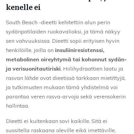
kenelle ei
South Beach -dieetti kehitettiin alun perin
sydänpotilaiden ruokavalioksi, ja tämä näkyy
sen vahvuuksissa. Dieetti sopii erityisen hyvin
henkilöille, joilla on
insuliiniresistenssi,
metabolinen oireyhtymä tai kohonnut sydän-
ja verisuonitautiriski
. Hiilihydraattien laatu ja
rasvan lähde ovat dieetissä tarkkaan mietittyjä,
ja tutkimusten mukaan tämä yhdistelmä voi
parantaa veren rasva-arvoja sekä verensokerin
hallintaa.
Dieetti ei kuitenkaan sovi kaikille. Sitä ei
suositella raskaana oleville eikä imettäville,