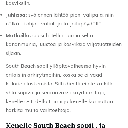
kasviksiin.
Juhlissa:
syö ennen lähtöä pieni välipala, niin
nälkä ei ohjaa valintoja tarjoilupöydällä.
Matkoilla:
suosi hotellin aamiaiselta
kananmunia, juustoa ja kasviksia viljatuotteiden
sijaan.
South Beach sopii ylläpitovaiheessa hyvin
erilaisiin arkirytmeihin, koska se ei vaadi
kalorien laskemista. Silti dieetti ei ole kaikille
yhtä sopiva, ja seuraavaksi käydään läpi,
kenelle se todella toimii ja kenelle kannattaa
harkita muita vaihtoehtoja.
Kenelle South Beach sopii , ja