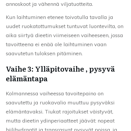
annoskoot ja vähennä viljatuotteita.
Kun laihtuminen etenee toivotulla tavalla ja
uudet ruokatottumukset tuntuvat luontevilta, on
aika siirtyä dieetin viimeiseen vaiheeseen, jossa
tavoitteena ei enää ole laihtuminen vaan
saavutetun tuloksen pitäminen.
Vaihe 3: Ylläpitovaihe , pysyvä
elämäntapa
Kolmannessa vaiheessa tavoitepaino on
saavutettu ja ruokavalio muuttuu pysyväksi
elämäntavaksi. Tiukat rajoitukset väistyvät,
mutta dieetin ydinperiaatteet jäävät: nopeat
hiilihydraatit ja transrasvat pysyvät poissa, ja