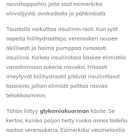
rasvahappoihin, joita saat esimerkiksi
oliiviöljystä, avokadosta ja pähkinöistä.
Taustalla vaikuttaa insuliinin rooli. Kun syöt
nopeita hiilihydraatteja, verensokeri nousee
äkillisesti ja haima pumppaa runsaasti
insuliinia. Korkea insuliinitaso käskee elimistöä
varastoimaan sokeria rasvaksi. Hitaasti
imeytyvät hiilihydraatit pitävät insuliinitasot
tasaisina, jolloin elimistö polttaa rasvaa
tehokkaammin.
Tähän liittyy
glykemiakuorman
käsite. Se
kertoo, kuinka paljon tietty ruoka-annos todella
nostaa verensokeria. Esimerkiksi vesimelonilla