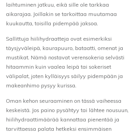
laihtuminen jatkuu, eikä sille ole tarkkaa
aikarajaa. Joillakin se tarkoittaa muutamaa
kuukautta, toisilla pidempää jaksoa.
Sallittuja hiilihydraatteja ovat esimerkiksi
täysjyväleipä, kaurapuuro, bataatti, omenat ja
mustikat. Nämä nostavat verensokeria selvästi
hitaammin kuin vaalea leipä tai sokeriset
välipalat, joten kylläisyys säilyy pidempään ja
makeanhimo pysyy kurissa.
Oman kehon seuraaminen on tässä vaiheessa
keskeistä. Jos paino pysähtyy tai lähtee nousuun,
hiilihydraattimäärää kannattaa pienentää ja
tarvittaessa palata hetkeksi ensimmäisen