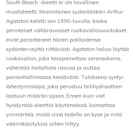
South Beach -dieetti ei ole tavallinen
muotidieetti. Miamilainen sydänlääkäri Arthur
Agatston kehitti sen 1990-luvulla, koska
perinteiset vähärasvaiset ruokavaliosuositukset
eivät parantaneet hänen potilaidensa
sydänterveyttä riittävästi. Agatston halusi löytää
ruokavalion, joka tasapainottaa verensokeria,
vähentää haitallista rasvaa ja auttaa
painonhallinnassa kestävästi. Tuloksena syntyi
lähestymistapa, joka perustuu hiilihydraattien
laatuun määrän sijaan. Ennen kuin voit
hyödyntää dieettiä käytännössä, kannattaa
ymmärtää, mistä siinä todella on kyse ja mitä
väärinkäsityksiä siihen liittyy.