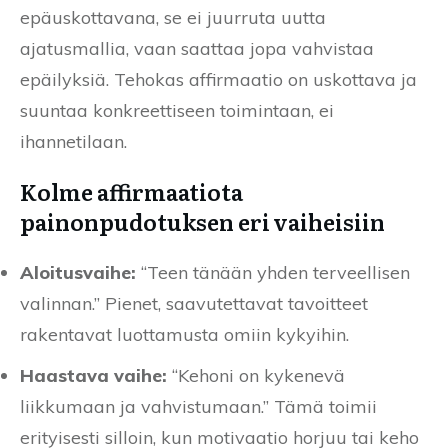
epäuskottavana, se ei juurruta uutta
ajatusmallia, vaan saattaa jopa vahvistaa
epäilyksiä. Tehokas affirmaatio on uskottava ja
suuntaa konkreettiseen toimintaan, ei
ihannetilaan.
Kolme affirmaatiota
painonpudotuksen eri vaiheisiin
Aloitusvaihe:
“Teen tänään yhden terveellisen
valinnan.” Pienet, saavutettavat tavoitteet
rakentavat luottamusta omiin kykyihin.
Haastava vaihe:
“Kehoni on kykenevä
liikkumaan ja vahvistumaan.” Tämä toimii
erityisesti silloin, kun motivaatio horjuu tai keho