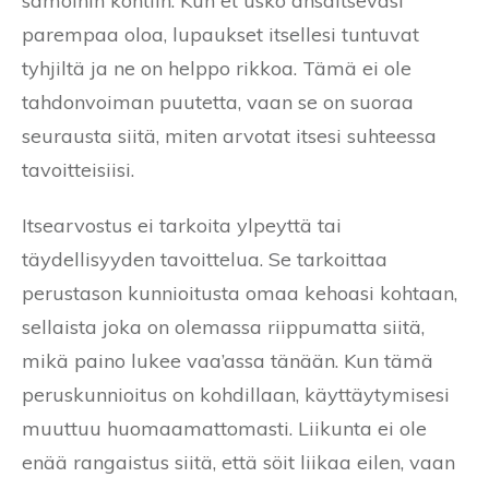
samoihin kohtiin. Kun et usko ansaitsevasi
parempaa oloa, lupaukset itsellesi tuntuvat
tyhjiltä ja ne on helppo rikkoa. Tämä ei ole
tahdonvoiman puutetta, vaan se on suoraa
seurausta siitä, miten arvotat itsesi suhteessa
tavoitteisiisi.
Itsearvostus ei tarkoita ylpeyttä tai
täydellisyyden tavoittelua. Se tarkoittaa
perustason kunnioitusta omaa kehoasi kohtaan,
sellaista joka on olemassa riippumatta siitä,
mikä paino lukee vaa’assa tänään. Kun tämä
peruskunnioitus on kohdillaan, käyttäytymisesi
muuttuu huomaamattomasti. Liikunta ei ole
enää rangaistus siitä, että söit liikaa eilen, vaan