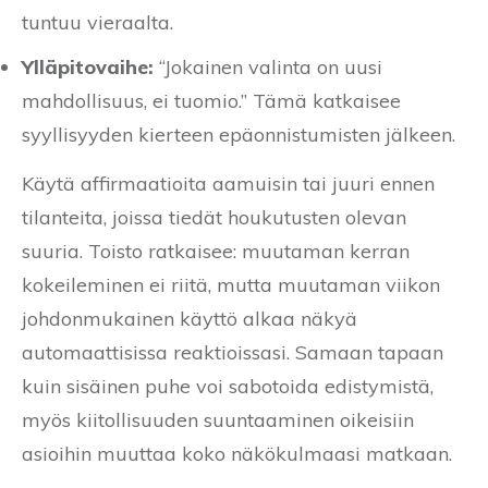
tuntuu vieraalta.
Ylläpitovaihe:
“Jokainen valinta on uusi
mahdollisuus, ei tuomio.” Tämä katkaisee
syyllisyyden kierteen epäonnistumisten jälkeen.
Käytä affirmaatioita aamuisin tai juuri ennen
tilanteita, joissa tiedät houkutusten olevan
suuria. Toisto ratkaisee: muutaman kerran
kokeileminen ei riitä, mutta muutaman viikon
johdonmukainen käyttö alkaa näkyä
automaattisissa reaktioissasi. Samaan tapaan
kuin sisäinen puhe voi sabotoida edistymistä,
myös kiitollisuuden suuntaaminen oikeisiin
asioihin muuttaa koko näkökulmaasi matkaan.