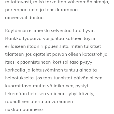
mitattavasti, mikä tarkoittaa vähemmän himoja,
parempaa unta ja tehokkaampaa
aineenvaihduntaa.
Käytännön esimerkki selventää tätä hyvin.
Rankka työpäivä voi johtaa kahteen täysin
erilaiseen iltaan riippuen siitä, miten tulkitset
tilanteen. Jos ajattelet päivän olleen katastrofi ja
itsesi epäonnistuneen, kortisolitaso pysyy
korkealla ja lohtusyöminen tuntuu ainoalta
helpotukselta. Jos taas tunnistat päivän olleen
kuormittava mutta väliaikainen, pystyt
tekemään tietoisen valinnan: lyhyt kävely,
rauhallinen ateria tai varhainen
nukkumaanmeno.