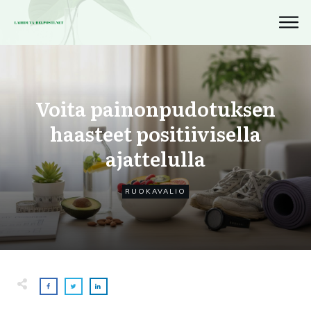
Voita painonpudotuksen
haasteet positiivisella
ajattelulla
RUOKAVALIO