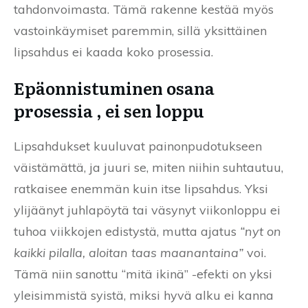
tahdonvoimasta. Tämä rakenne kestää myös
vastoinkäymiset paremmin, sillä yksittäinen
lipsahdus ei kaada koko prosessia.
Epäonnistuminen osana
prosessia , ei sen loppu
Lipsahdukset kuuluvat painonpudotukseen
väistämättä, ja juuri se, miten niihin suhtautuu,
ratkaisee enemmän kuin itse lipsahdus. Yksi
ylijäänyt juhlapöytä tai väsynyt viikonloppu ei
tuhoa viikkojen edistystä, mutta ajatus
“nyt on
kaikki pilalla, aloitan taas maanantaina”
voi.
Tämä niin sanottu “mitä ikinä” -efekti on yksi
yleisimmistä syistä, miksi hyvä alku ei kanna