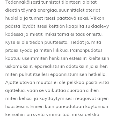
Todennäköisesti tunnistat tilanteen: aloitat
dieetin täynnä energiaa, suunnittelet ateriat
huolella ja tunnet itsesi päättäväiseksi. Viikon
päästä löydät itsesi keittiön kaapilta suklaalevy
kädessä ja mietit, miksi tämä ei taas onnistu.
Kyse ei ole tiedon puutteesta. Tiedät jo, mitä
pitäisi syödä ja miten liikkua. Painonpudotus
kaatuu useimmiten henkisiin esteisiin: kielteisiin
uskomuksiin, epärealistisiin odotuksiin ja siihen,
miten puhut itsellesi epäonnistumisen hetkellä.
Ajattelutavan muutos ei ole pelkkää positiivista
ajattelua, vaan se vaikuttaa suoraan siihen,
miten kehosi ja käyttäytymisesi reagoivat arjen
haasteisiin. Ennen kuin pureudutaan käytännön
keinoihin, on syytä ymmärtää, miksi pelkkä