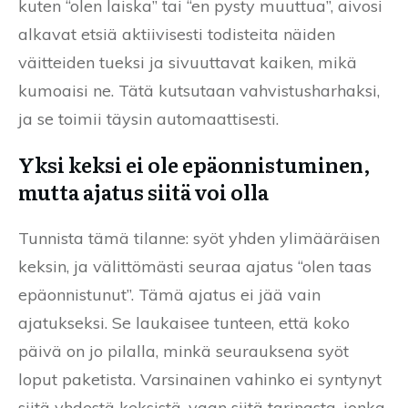
kuten “olen laiska” tai “en pysty muuttua”, aivosi
alkavat etsiä aktiivisesti todisteita näiden
väitteiden tueksi ja sivuuttavat kaiken, mikä
kumoaisi ne. Tätä kutsutaan vahvistusharhaksi,
ja se toimii täysin automaattisesti.
Yksi keksi ei ole epäonnistuminen,
mutta ajatus siitä voi olla
Tunnista tämä tilanne: syöt yhden ylimääräisen
keksin, ja välittömästi seuraa ajatus “olen taas
epäonnistunut”. Tämä ajatus ei jää vain
ajatukseksi. Se laukaisee tunteen, että koko
päivä on jo pilalla, minkä seurauksena syöt
loput paketista. Varsinainen vahinko ei syntynyt
siitä yhdestä keksistä, vaan siitä tarinasta, jonka