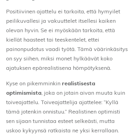
Positiivinen ajattelu ei tarkoita, että hymyilet
peilikuvallesi ja vakuuttelet itsellesi kaiken
olevan hyvin. Se ei myöskään tarkoita, että
kiellät haasteet tai teeskentelet, ettei
painonpudotus vaadi työtä. Tämä väärinkäsitys
on syy siihen, miksi monet hylkäävät koko
ajatuksen epärealistisena hömpötyksenä.
Kyse on pikemminkin
realistisesta
optimismista
, joka on jotain aivan muuta kuin
toiveajattelu. Toiveajattelija ajattelee: “Kyllä
tämä jotenkin onnistuu.” Realistinen optimisti
sen sijaan tunnistaa esteet selkeästi, mutta
uskoo kykyynsä ratkaista ne yksi kerrallaan.