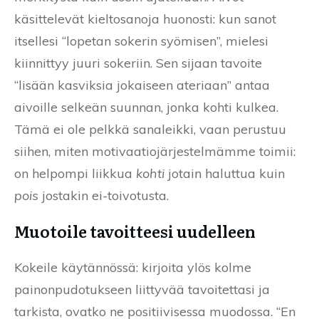
käsittelevät kieltosanoja huonosti: kun sanot
itsellesi “lopetan sokerin syömisen”, mielesi
kiinnittyy juuri sokeriin. Sen sijaan tavoite
“lisään kasviksia jokaiseen ateriaan” antaa
aivoille selkeän suunnan, jonka kohti kulkea.
Tämä ei ole pelkkä sanaleikki, vaan perustuu
siihen, miten motivaatiojärjestelmämme toimii:
on helpompi liikkua
kohti
jotain haluttua kuin
pois
jostakin ei-toivotusta.
Muotoile tavoitteesi uudelleen
Kokeile käytännössä: kirjoita ylös kolme
painonpudotukseen liittyvää tavoitettasi ja
tarkista, ovatko ne positiivisessa muodossa. “En