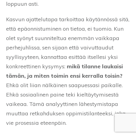
loppuun asti.
Kasvun ajattelutapa tarkoittaa käytännössä sitä,
että epäonnistuminen on tietoa, ei tuomio. Kun
olet syönyt suunniteltua enemmän vaikkapa
perhejuhlissa, sen sijaan että vaivuttaudut
syyllisyyteen, kannattaa esittää itsellesi yksi
konkreettinen kysymys:
mikä tilanne laukaisi
tämän, ja miten toimin ensi kerralla toisin?
Ehkä olit liian nälkäinen saapuessasi paikalle.
Ehkä sosiaalinen paine teki kieltäytymisestä
vaikeaa. Tämä analyyttinen lähestymistapa
muuttaa retkahduksen oppimistilanteeksi, joka
vie prosessia eteenpäin.