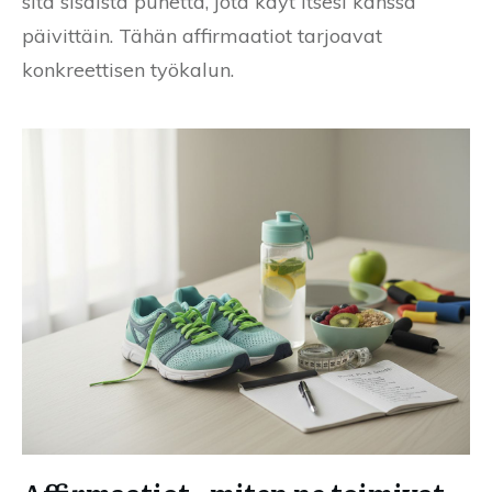
sitä sisäistä puhetta, jota käyt itsesi kanssa
päivittäin. Tähän affirmaatiot tarjoavat
konkreettisen työkalun.