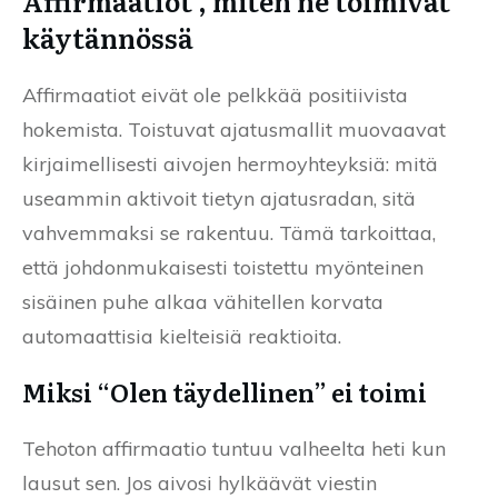
Affirmaatiot , miten ne toimivat
käytännössä
Affirmaatiot eivät ole pelkkää positiivista
hokemista. Toistuvat ajatusmallit muovaavat
kirjaimellisesti aivojen hermoyhteyksiä: mitä
useammin aktivoit tietyn ajatusradan, sitä
vahvemmaksi se rakentuu. Tämä tarkoittaa,
että johdonmukaisesti toistettu myönteinen
sisäinen puhe alkaa vähitellen korvata
automaattisia kielteisiä reaktioita.
Miksi “Olen täydellinen” ei toimi
Tehoton affirmaatio tuntuu valheelta heti kun
lausut sen. Jos aivosi hylkäävät viestin