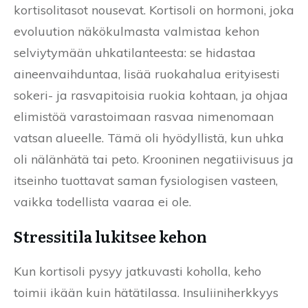
kortisolitasot nousevat. Kortisoli on hormoni, joka
evoluution näkökulmasta valmistaa kehon
selviytymään uhkatilanteesta: se hidastaa
aineenvaihduntaa, lisää ruokahalua erityisesti
sokeri- ja rasvapitoisia ruokia kohtaan, ja ohjaa
elimistöä varastoimaan rasvaa nimenomaan
vatsan alueelle. Tämä oli hyödyllistä, kun uhka
oli nälänhätä tai peto. Krooninen negatiivisuus ja
itseinho tuottavat saman fysiologisen vasteen,
vaikka todellista vaaraa ei ole.
Stressitila lukitsee kehon
Kun kortisoli pysyy jatkuvasti koholla, keho
toimii ikään kuin hätätilassa. Insuliiniherkkyys