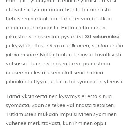
Kun opit pysähtymään ennen syömistä, aivosi
ehtivät siirtyä automaattisesta toiminnasta
tietoiseen harkintaan. Tämä ei vaadi pitkää
meditaatioharjoitusta. Riittää, että ennen
jokaista syömiskertaa pysähdyt
30 sekunniksi
ja kysyt itseltäsi:
Olenko nälkäinen, vai tunnenko
jotain muuta?
Nälkä tuntuu kehossa, tavallisesti
vatsassa. Tunnesyömisen tarve puolestaan
nousee mielestä, usein äkillisenä haluna
johonkin tiettyyn ruokaan tai syömiseen yleensä.
Tämä yksinkertainen kysymys ei estä sinua
syömästä, vaan se tekee valinnasta tietoisen.
Tutkimusten mukaan impulsiivinen syöminen
vähenee merkittävästi, kun ihminen oppii