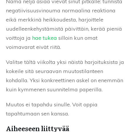
Nämä neljä asiaa vievät sinut pitkälle: tunnista
negatiivisuusvinouma normaalina reaktiona
eikä merkkinä heikkoudesta, harjoittele
uudelleenkehystämistä päivittäin, kerää pieniä
voittoja ja
hae tukea
silloin kun omat
voimavarat eivät riitä.
Valitse tältä viikolta yksi näistä harjoituksista ja
kokeile sitä seuraavan muutostilanteen
kohdalla. Yksi konkreettinen askel on enemmän
kuin kymmenen suunnitelma paperilla.
Muutos ei tapahdu sinulle. Voit oppia
tapahtumaan sen kanssa.
Aiheeseen liittyvää