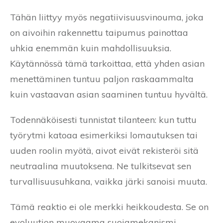
Tähän liittyy myös negatiivisuusvinouma, joka
on aivoihin rakennettu taipumus painottaa
uhkia enemmän kuin mahdollisuuksia.
Käytännössä tämä tarkoittaa, että yhden asian
menettäminen tuntuu paljon raskaammalta
kuin vastaavan asian saaminen tuntuu hyvältä.
Todennäköisesti tunnistat tilanteen: kun tuttu
työrytmi katoaa esimerkiksi lomautuksen tai
uuden roolin myötä, aivot eivät rekisteröi sitä
neutraalina muutoksena. Ne tulkitsevat sen
turvallisuusuhkana, vaikka järki sanoisi muuta.
Tämä reaktio ei ole merkki heikkoudesta. Se on
evoluution muovaama suojamekanismi.