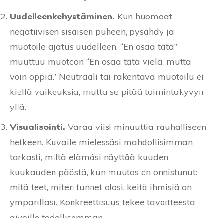
Uudelleenkehystäminen.
Kun huomaat
negatiivisen sisäisen puheen, pysähdy ja
muotoile ajatus uudelleen. “En osaa tätä”
muuttuu muotoon “En osaa tätä vielä, mutta
voin oppia.” Neutraali tai rakentava muotoilu ei
kiellä vaikeuksia, mutta se pitää toimintakyvyn
yllä.
Visualisointi.
Varaa viisi minuuttia rauhalliseen
hetkeen. Kuvaile mielessäsi mahdollisimman
tarkasti, miltä elämäsi näyttää kuuden
kuukauden päästä, kun muutos on onnistunut:
mitä teet, miten tunnet olosi, keitä ihmisiä on
ympärilläsi. Konkreettisuus tekee tavoitteesta
aivoille todellisemman.