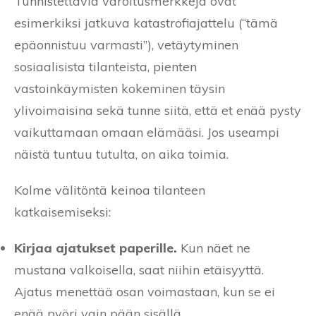
Tunnistettavia varoitusmerkkejä ovat
esimerkiksi jatkuva katastrofiajattelu (“tämä
epäonnistuu varmasti”), vetäytyminen
sosiaalisista tilanteista, pienten
vastoinkäymisten kokeminen täysin
ylivoimaisina sekä tunne siitä, että et enää pysty
vaikuttamaan omaan elämääsi. Jos useampi
näistä tuntuu tutulta, on aika toimia.
Kolme välitöntä keinoa tilanteen
katkaisemiseksi:
Kirjaa ajatukset paperille.
Kun näet ne
mustana valkoisella, saat niihin etäisyyttä.
Ajatus menettää osan voimastaan, kun se ei
enää pyöri vain pään sisällä.