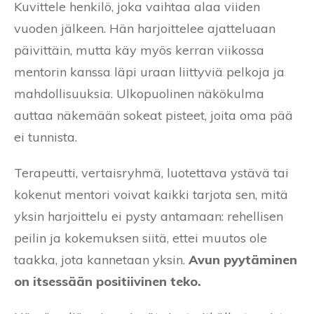
Kuvittele henkilö, joka vaihtaa alaa viiden
vuoden jälkeen. Hän harjoittelee ajatteluaan
päivittäin, mutta käy myös kerran viikossa
mentorin kanssa läpi uraan liittyviä pelkoja ja
mahdollisuuksia. Ulkopuolinen näkökulma
auttaa näkemään sokeat pisteet, joita oma pää
ei tunnista.
Terapeutti, vertaisryhmä, luotettava ystävä tai
kokenut mentori voivat kaikki tarjota sen, mitä
yksin harjoittelu ei pysty antamaan: rehellisen
peilin ja kokemuksen siitä, ettei muutos ole
taakka, jota kannetaan yksin.
Avun pyytäminen
on itsessään positiivinen teko.