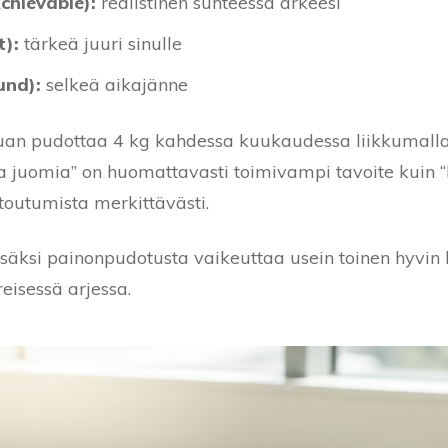
chievable):
realistinen suhteessa arkeesi
t):
tärkeä juuri sinulle
und):
selkeä aikajänne
uan pudottaa 4 kg kahdessa kuukaudessa liikkumalla
a juomia” on huomattavasti toimivampi tavoite kuin “h
sitoutumista merkittävästi.
isäksi painonpudotusta vaikeuttaa usein toinen hyvin k
eisessä arjessa.