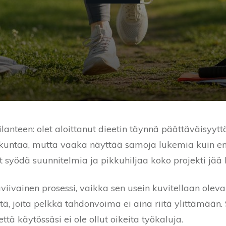
ilanteen: olet aloittanut dieetin täynnä päättäväisyytt
 liikuntaa, mutta vaaka näyttää samoja lukemia kuin e
at syödä suunnitelmia ja pikkuhiljaa koko projekti jää
iivainen prosessi, vaikka sen usein kuvitellaan olevan
tä, joita pelkkä tahdonvoima ei aina riitä ylittämään.
että käytössäsi ei ole ollut oikeita työkaluja.