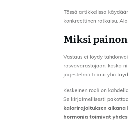
Tässä artikkelissa käydään
konkreettinen ratkaisu. Al
Miksi painon
Vastaus ei löydy tahdonvo
rasvavarastojaan, koska n
järjestelmä toimii yhä täyd
Keskeinen rooli on kahdell
Se kirjaimellisesti pakott
kalorirajoituksen aikana 
hormonia toimivat yhdess