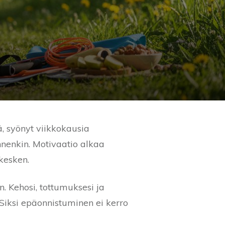
ä, syönyt viikkokausia
nnenkin. Motivaatio alkaa
 kesken.
. Kehosi, tottumuksesi ja
 Siksi epäonnistuminen ei kerro