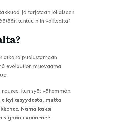
takkuaa, ja tarjotaan jokaiseen
äätään tuntuu niin vaikealta?
alta?
ien aikana puolustamaan
 Tämä evoluution muovaama
ssa.
s nousee, kun syöt vähemmän.
lle kylläisyydestä, mutta
heikkenee. Nämä kaksi
n signaali vaimenee.