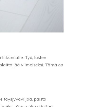
iikunnalle. Työ, lasten
anlaitto jää viimeiseksi. Tämä on
s täysjyväviljaa, paista
almiiksi. Kun ruoka odottaa