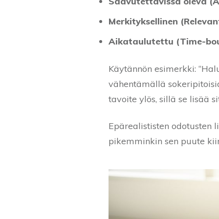
Saavutettavissa oleva (A
Merkityksellinen (Relevan
Aikataulutettu (Time-bo
Käytännön esimerkki: “Hal
vähentämällä sokeripitoisi
tavoite ylös, sillä se lisää 
Epärealististen odotusten l
pikemminkin sen puute kiir