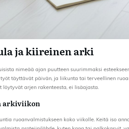
ula ja kiireinen arki
uisista nimeää ajan puutteen suurimmaksi esteekseen l
ityöt täyttävät päivän, ja liikunta tai terveellinen ruo
 löytyvät arjen rakenteesta, ei lisäajasta.
a arkiviikon
ntia ruoanvalmistukseen koko viikolle. Keitä iso anno
 valmista proteiinilähde, kuten kana tai palkokasvit, v