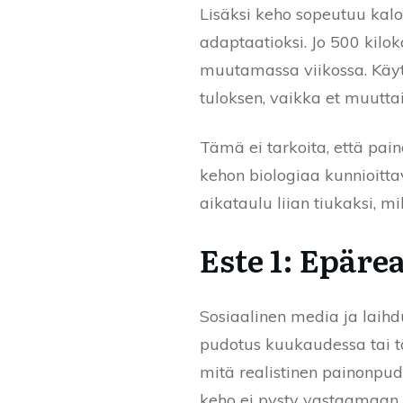
Lisäksi keho sopeutuu kal
adaptaatioksi. Jo 500 kilo
muutamassa viikossa. Käyt
tuloksen, vaikka et muuttai
Tämä ei tarkoita, että pain
kehon biologiaa kunnioittava
aikataulu liian tiukaksi,
Este 1: Epärea
Sosiaalinen media ja laihd
pudotus kuukaudessa tai tä
mitä realistinen painonpudot
keho ei pysty vastaamaan 