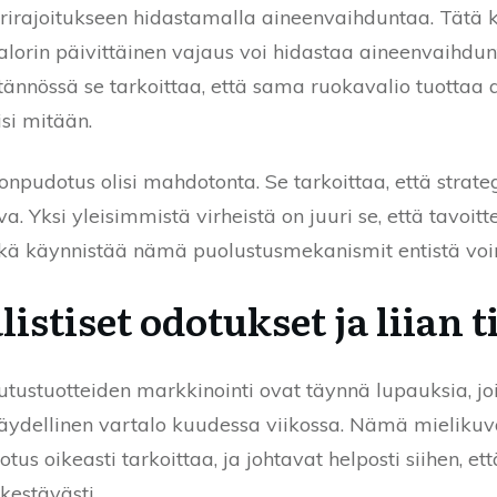
orirajoitukseen hidastamalla aineenvaihduntaa. Tätä 
kalorin päivittäinen vajaus voi hidastaa aineenvaihdu
ännössä se tarkoittaa, että sama ruokavalio tuotta
si mitään.
onpudotus olisi mahdotonta. Se tarkoittaa, että strateg
. Yksi yleisimmistä virheistä on juuri se, että tavoitt
 mikä käynnistää nämä puolustusmekanismit entistä 
listiset odotukset ja liian t
utustuotteiden markkinointi ovat täynnä lupauksia, 
ydellinen vartalo kuudessa viikossa. Nämä mielikuvat
us oikeasti tarkoittaa, ja johtavat helposti siihen, ett
kestävästi.