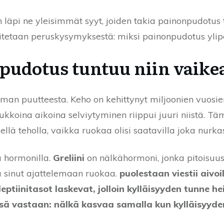
 läpi ne yleisimmät syyt, joiden takia painonpudotus 
oitetaan peruskysymyksestä: miksi painonpudotus ylip
pudotus tuntuu niin vaike
iman puutteesta. Keho on kehittynyt miljoonien vuos
iukkoina aikoina selviytyminen riippui juuri niistä.
ellä teholla, vaikka ruokaa olisi saatavilla joka nurka
a hormonilla.
Greliini
on nälkähormoni, jonka pitoisuu
aa sinut ajattelemaan ruokaa.
puolestaan viestii aivoi
leptiinitasot laskevat, jolloin kylläisyyden tunne 
ä vastaan: nälkä kasvaa samalla kun kylläisyyde