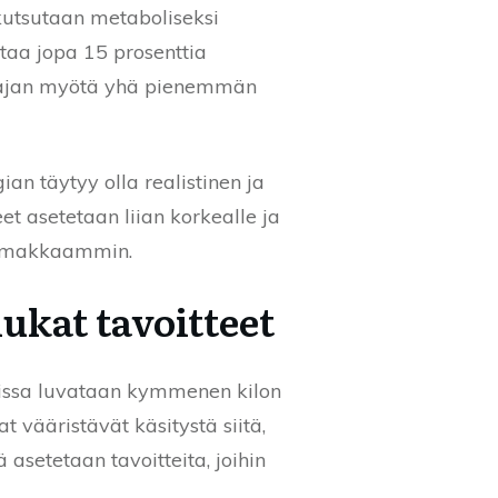
kutsutaan metaboliseksi
ntaa jopa 15 prosenttia
a ajan myötä yhä pienemmän
ian täytyy olla realistinen ja
eet asetetaan liian korkealle ja
voimakkaammin.
iukat tavoitteet
joissa luvataan kymmenen kilon
 vääristävät käsitystä siitä,
ä asetetaan tavoitteita, joihin