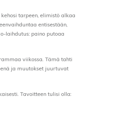
 kehosi tarpeen, elimistö alkaa
eenvaihduntaa entisestään,
o-laihdutus: paino putoaa
ogrammaa viikossa. Tämä tahti
isenä ja muutokset juurtuvat
sti. Tavoitteen tulisi olla: