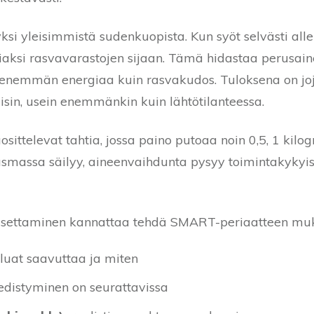
yksi yleisimmistä sudenkuopista. Kun syöt selvästi alle
aksi rasvavarastojen sijaan. Tämä hidastaa perusain
 enemmän energiaa kuin rasvakudos. Tuloksena on joj
isin, usein enemmänkin kuin lähtötilanteessa.
osittelevat tahtia, jossa paino putoaa noin 0,5, 1 kil
lihasmassa säilyy, aineenvaihdunta pysyy toimintakyky
settaminen kannattaa tehdä SMART-periaatteen mukaise
luat saavuttaa ja miten
distyminen on seurattavissa