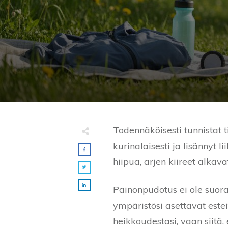
Todennäköisesti tunnistat t
kurinalaisesti ja lisännyt
hiipua, arjen kiireet alkav
Painonpudotus ei ole suorav
ympäristösi asettavat estei
heikkoudestasi, vaan siitä, 