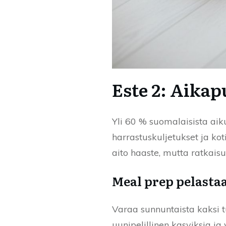
Este 2: Aikap
Yli 60 % suomalaisista aik
harrastuskuljetukset ja kot
aito haaste, mutta ratkaisut
Meal prep pelasta
Varaa sunnuntaista kaksi tu
uunipelillinen kasviksia ja