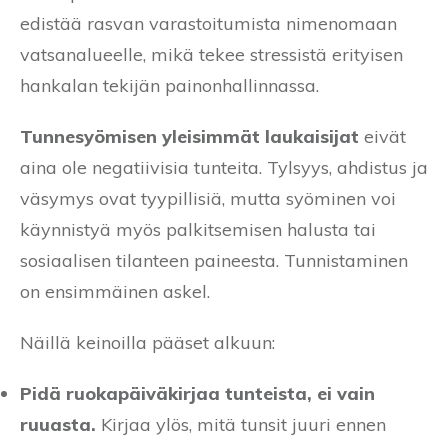
edistää rasvan varastoitumista nimenomaan
vatsanalueelle, mikä tekee stressistä erityisen
hankalan tekijän painonhallinnassa.
Tunnesyömisen yleisimmät laukaisijat
eivät
aina ole negatiivisia tunteita. Tylsyys, ahdistus ja
väsymys ovat tyypillisiä, mutta syöminen voi
käynnistyä myös palkitsemisen halusta tai
sosiaalisen tilanteen paineesta. Tunnistaminen
on ensimmäinen askel.
Näillä keinoilla pääset alkuun:
Pidä ruokapäiväkirjaa tunteista, ei vain
ruuasta.
Kirjaa ylös, mitä tunsit juuri ennen