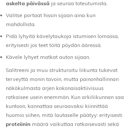
askelta päivässä
ja seuraa toteutumista.
Valitse portaat hissin sijaan aina kun
mahdollista.
Pidä lyhyitä kävelytaukoja istumisen lomassa,
erityisesti jos teet töitä pöydän ääressä.
Kävele lyhyet matkat auton sijaan.
Salitreeni ja muu strukturoitu liikunta tukevat
terveyttä monin tavoin, mutta painonhallinnan
näkökulmasta arjen kokonaisaktiivisuus
ratkaisee usein enemmän. Kun arkiliikunnan saa
kuntoon, kannattaa seuraavaksi kiinnittää
huomio siihen, mitä lautaselle päätyy: erityisesti
proteiinin
määrä vaikuttaa ratkaisevasti sekä