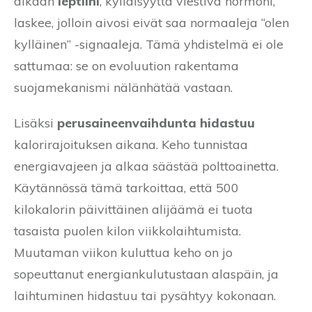
aikaan
leptiini
, kylläisyyttä viestivä hormoni,
laskee, jolloin aivosi eivät saa normaaleja “olen
kylläinen” -signaaleja. Tämä yhdistelmä ei ole
sattumaa: se on evoluution rakentama
suojamekanismi nälänhätää vastaan.
Lisäksi
perusaineenvaihdunta hidastuu
kalorirajoituksen aikana. Keho tunnistaa
energiavajeen ja alkaa säästää polttoainetta.
Käytännössä tämä tarkoittaa, että 500
kilokalorin päivittäinen alijäämä ei tuota
tasaista puolen kilon viikkolaihtumista.
Muutaman viikon kuluttua keho on jo
sopeuttanut energiankulutustaan alaspäin, ja
laihtuminen hidastuu tai pysähtyy kokonaan.