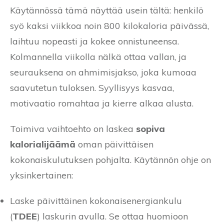
Käytännössä tämä näyttää usein tältä: henkilö
syö kaksi viikkoa noin 800 kilokaloria päivässä,
laihtuu nopeasti ja kokee onnistuneensa.
Kolmannella viikolla nälkä ottaa vallan, ja
seurauksena on ahmimisjakso, joka kumoaa
saavutetun tuloksen. Syyllisyys kasvaa,
motivaatio romahtaa ja kierre alkaa alusta.
Toimiva vaihtoehto on laskea
sopiva
kalorialijäämä
oman päivittäisen
kokonaiskulutuksen pohjalta. Käytännön ohje on
yksinkertainen:
Laske päivittäinen kokonaisenergiankulu
(
TDEE
) laskurin avulla. Se ottaa huomioon