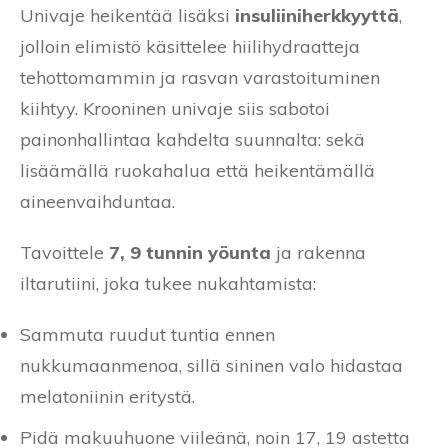
Univaje heikentää lisäksi
insuliiniherkkyyttä
,
jolloin elimistö käsittelee hiilihydraatteja
tehottomammin ja rasvan varastoituminen
kiihtyy. Krooninen univaje siis sabotoi
painonhallintaa kahdelta suunnalta: sekä
lisäämällä ruokahalua että heikentämällä
aineenvaihduntaa.
Tavoittele
7, 9 tunnin yöunta
ja rakenna
iltarutiini, joka tukee nukahtamista:
Sammuta ruudut tuntia ennen
nukkumaanmenoa, sillä sininen valo hidastaa
melatoniinin eritystä.
Pidä makuuhuone viileänä, noin 17, 19 astetta