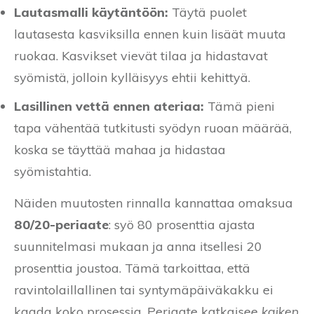
Lautasmalli käytäntöön:
Täytä puolet
lautasesta kasviksilla ennen kuin lisäät muuta
ruokaa. Kasvikset vievät tilaa ja hidastavat
syömistä, jolloin kylläisyys ehtii kehittyä.
Lasillinen vettä ennen ateriaa:
Tämä pieni
tapa vähentää tutkitusti syödyn ruoan määrää,
koska se täyttää mahaa ja hidastaa
syömistahtia.
Näiden muutosten rinnalla kannattaa omaksua
80/20-periaate
: syö 80 prosenttia ajasta
suunnitelmasi mukaan ja anna itsellesi 20
prosenttia joustoa. Tämä tarkoittaa, että
ravintolaillallinen tai syntymäpäiväkakku ei
kaada koko prosessia. Periaate katkaisee
kaiken