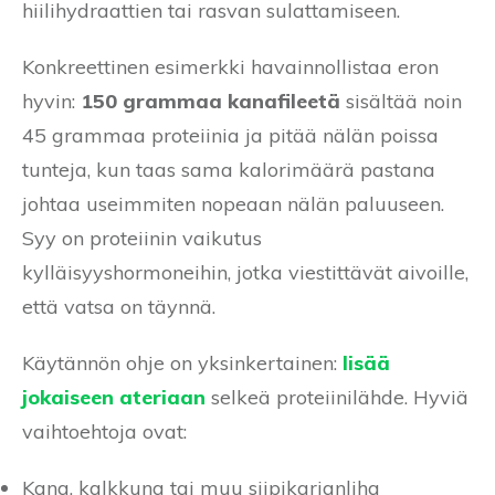
hiilihydraattien tai rasvan sulattamiseen.
Konkreettinen esimerkki havainnollistaa eron
hyvin:
150 grammaa kanafileetä
sisältää noin
45 grammaa proteiinia ja pitää nälän poissa
tunteja, kun taas sama kalorimäärä pastana
johtaa useimmiten nopeaan nälän paluuseen.
Syy on proteiinin vaikutus
kylläisyyshormoneihin, jotka viestittävät aivoille,
että vatsa on täynnä.
Käytännön ohje on yksinkertainen:
lisää
jokaiseen ateriaan
selkeä proteiinilähde. Hyviä
vaihtoehtoja ovat:
Kana, kalkkuna tai muu siipikarjanliha