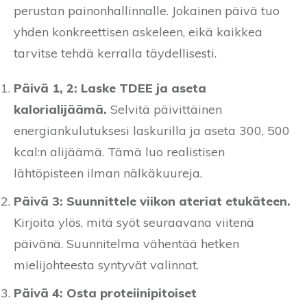
perustan painonhallinnalle. Jokainen päivä tuo
yhden konkreettisen askeleen, eikä kaikkea
tarvitse tehdä kerralla täydellisesti.
Päivä 1, 2: Laske TDEE ja aseta
kalorialijäämä.
Selvitä päivittäinen
energiankulutuksesi laskurilla ja aseta 300, 500
kcal:n alijäämä. Tämä luo realistisen
lähtöpisteen ilman nälkäkuureja.
Päivä 3: Suunnittele viikon ateriat etukäteen.
Kirjoita ylös, mitä syöt seuraavana viitenä
päivänä. Suunnitelma vähentää hetken
mielijohteesta syntyvät valinnat.
Päivä 4: Osta proteiinipitoiset