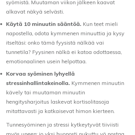
syömistä. Muutaman viikon jälkeen kaavat
alkavat näkyä selvästi.
Käytä 10 minuutin sääntöä.
Kun teet mieli
napostella, odota kymmenen minuuttia ja kysy
itseltäsi: onko tämä fyysistä nälkää vai
tunnetila? Fyysinen nälkä ei katoa odottaessa,
emotionaalinen usein helpottaa.
Korvaa syöminen lyhyellä
stressinhallintakeinolla.
Kymmenen minuutin
kävely tai muutaman minuutin
hengitysharjoitus laskevat kortisolitasoja
mitattavasti ja katkaisevat himon kierteen.
Tunnesyöminen ja stressi kytkeytyvät tiiviisti
myös uneen: jo yksi huonosti nukuttu yö nostaa