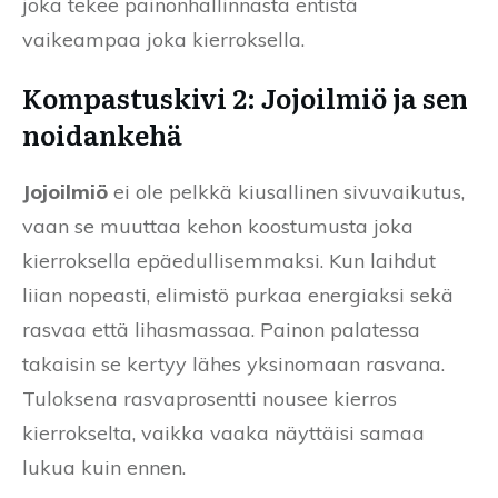
joka tekee painonhallinnasta entistä
vaikeampaa joka kierroksella.
Kompastuskivi 2: Jojoilmiö ja sen
noidankehä
Jojoilmiö
ei ole pelkkä kiusallinen sivuvaikutus,
vaan se muuttaa kehon koostumusta joka
kierroksella epäedullisemmaksi. Kun laihdut
liian nopeasti, elimistö purkaa energiaksi sekä
rasvaa että lihasmassaa. Painon palatessa
takaisin se kertyy lähes yksinomaan rasvana.
Tuloksena rasvaprosentti nousee kierros
kierrokselta, vaikka vaaka näyttäisi samaa
lukua kuin ennen.