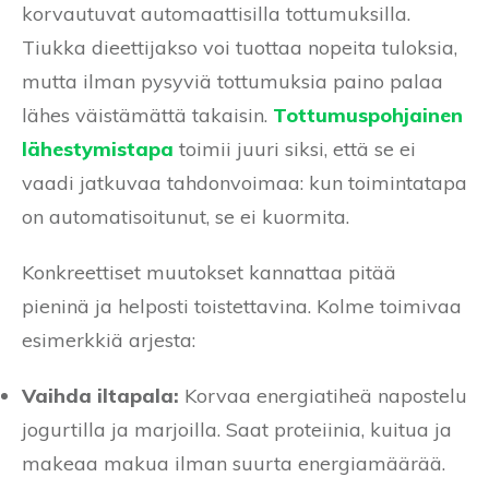
korvautuvat automaattisilla tottumuksilla.
Tiukka dieettijakso voi tuottaa nopeita tuloksia,
mutta ilman pysyviä tottumuksia paino palaa
lähes väistämättä takaisin.
Tottumuspohjainen
lähestymistapa
toimii juuri siksi, että se ei
vaadi jatkuvaa tahdonvoimaa: kun toimintatapa
on automatisoitunut, se ei kuormita.
Konkreettiset muutokset kannattaa pitää
pieninä ja helposti toistettavina. Kolme toimivaa
esimerkkiä arjesta:
Vaihda iltapala:
Korvaa energiatiheä napostelu
jogurtilla ja marjoilla. Saat proteiinia, kuitua ja
makeaa makua ilman suurta energiamäärää.