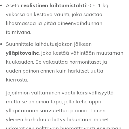
Aseta
realistinen laihtumistahti
: 0,5, 1 kg
viikossa on kestävä vauhti, joka säästää
lihasmassaa ja pitää aineenvaihdunnan
toimivana.
Suunnittele laihdutusjakson jälkeen
ylläpitovaihe
, joka kestää vähintään muutaman
kuukauden. Se vakauttaa hormonitasot ja
uuden painon ennen kuin harkitset uutta
kierrosta.
Jojoilmiön välttäminen vaatii kärsivällisyyttä,
mutta se on ainoa tapa, jolla keho oppii
ylläpitämään saavutettua painoa. Toinen
yleinen harhaluulo liittyy liikuntaan: monet
uskovat sen polttavan huomattavasti enemmän