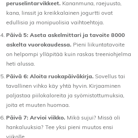
peruselintarvikkeet.
Kananmuna, raejuusto,
kana, linssit ja kreikkalainen jogurtti ovat
edullisia ja monipuolisia vaihtoehtoja.
Päivä 5: Aseta askelmittari ja tavoite 8000
askelta vuorokaudessa.
Pieni liikuntatavoite
on helpompi ylläpitää kuin raskas treeniohjelma
heti alussa.
Päivä 6: Aloita ruokapäiväkirja.
Sovellus tai
tavallinen vihko käy yhtä hyvin. Kirjaaminen
paljastaa piilokaloreita ja syömistottumuksia,
joita et muuten huomaa.
Päivä 7: Arvioi viikko.
Mikä sujui? Missä oli
hankaluuksia? Tee yksi pieni muutos ensi
viikolle.