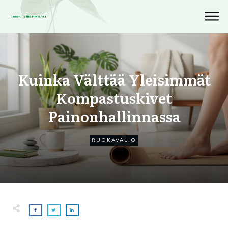
Kuinka Välttää Yleisimmät
Kompastuskivet
Painonhallinnassa
RUOKAVALIO