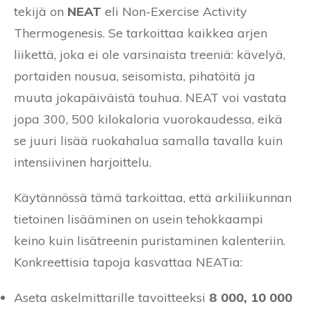
tekijä on
NEAT
eli Non-Exercise Activity
Thermogenesis. Se tarkoittaa kaikkea arjen
liikettä, joka ei ole varsinaista treeniä: kävelyä,
portaiden nousua, seisomista, pihatöitä ja
muuta jokapäiväistä touhua. NEAT voi vastata
jopa 300, 500 kilokaloria vuorokaudessa, eikä
se juuri lisää ruokahalua samalla tavalla kuin
intensiivinen harjoittelu.
Käytännössä tämä tarkoittaa, että arkiliikunnan
tietoinen lisääminen on usein tehokkaampi
keino kuin lisätreenin puristaminen kalenteriin.
Konkreettisia tapoja kasvattaa NEATia:
Aseta askelmittarille tavoitteeksi
8 000, 10 000