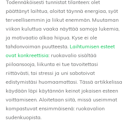
Todennäköisesti tunnistat tilanteen: olet
päättänyt laihtua, aloitat täynnä energiaa, syöt
terveellisemmin ja liikut enemmän. Muutaman
viikon kuluttua vaaka näyttää samoja lukemia,
ja motivaatio alkaa hiipua. Kyse ei ole
tahdonvoiman puutteesta.
Laihtumisen esteet
ovat konkreettisia
: ruokavalio sisältää
piiloansooja, liikunta ei tue tavoitettasi
riittävästi, tai stressi ja uni sabotoivat
edistymistäsi huomaamattasi. Tässä artikkelissa
käydään läpi käytännön keinot jokaisen esteen
voittamiseen. Aloitetaan siitä, missä useimmat
kompastuvat ensimmäisenä: ruokavalion
sudenkuopista.