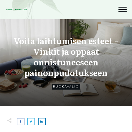
Voita laihtumisen esteet –
Vinkit ja oppaat
onnistuneeseen
painonpudotukseen
RUOKAVALIO