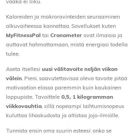
vaaka ei liiku.
Kaloreiden ja makroravinteiden seuraaminen
alkuvaiheessa kannattaa. Sovellukset kuten
MyFitnessPal
tai
Cronometer
ovat ilmaisia ja
auttavat hahmottamaan, mistä energiasi todella
tulee.
Aseta itsellesi
uusi välitavoite neljän viikon
välein
. Pieni, saavutettavissa oleva tavoite pitää
motivaation elossa paremmin kuin kaukainen
loppupiste. Tavoittele
0,5, 1 kilogramman
viikkovauhtia
, sillä nopeampi laihtumisnopeus
kuluttaa lihaskudosta ja altistaa jojo-ilmiölle.
Tunnista ensin oma suurin esteesi: onko se