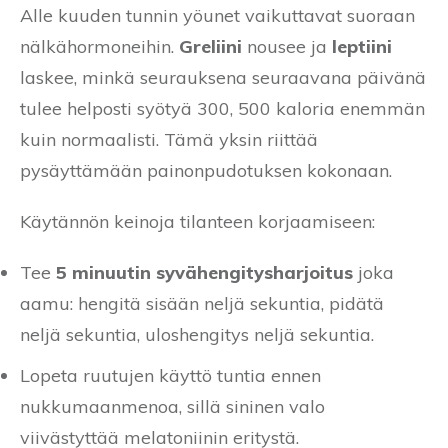
Alle kuuden tunnin yöunet vaikuttavat suoraan
nälkähormoneihin.
Greliini
nousee ja
leptiini
laskee, minkä seurauksena seuraavana päivänä
tulee helposti syötyä 300, 500 kaloria enemmän
kuin normaalisti. Tämä yksin riittää
pysäyttämään painonpudotuksen kokonaan.
Käytännön keinoja tilanteen korjaamiseen:
Tee
5 minuutin syvähengitysharjoitus
joka
aamu: hengitä sisään neljä sekuntia, pidätä
neljä sekuntia, uloshengitys neljä sekuntia.
Lopeta ruutujen käyttö tuntia ennen
nukkumaanmenoa, sillä sininen valo
viivästyttää melatoniinin eritystä.