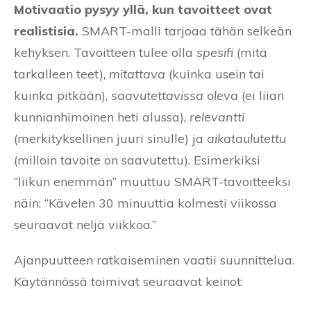
Motivaatio pysyy yllä, kun tavoitteet ovat
realistisia.
SMART-malli tarjoaa tähän selkeän
kehyksen. Tavoitteen tulee olla
spesifi
(mitä
tarkalleen teet),
mitattava
(kuinka usein tai
kuinka pitkään),
saavutettavissa oleva
(ei liian
kunnianhimoinen heti alussa),
relevantti
(merkityksellinen juuri sinulle) ja
aikataulutettu
(milloin tavoite on saavutettu). Esimerkiksi
“liikun enemmän” muuttuu SMART-tavoitteeksi
näin: “Kävelen 30 minuuttia kolmesti viikossa
seuraavat neljä viikkoa.”
Ajanpuutteen ratkaiseminen vaatii suunnittelua.
Käytännössä toimivat seuraavat keinot: