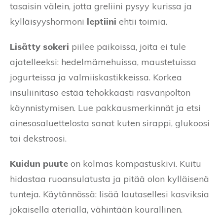
tasaisin välein, jotta greliini pysyy kurissa ja
kylläisyyshormoni
leptiini
ehtii toimia.
Lisätty sokeri
piilee paikoissa, joita ei tule
ajatelleeksi: hedelmämehuissa, maustetuissa
jogurteissa ja valmiiskastikkeissa. Korkea
insuliinitaso estää tehokkaasti rasvanpolton
käynnistymisen. Lue pakkausmerkinnät ja etsi
ainesosaluettelosta sanat kuten sirappi, glukoosi
tai dekstroosi.
Kuidun puute
on kolmas kompastuskivi. Kuitu
hidastaa ruoansulatusta ja pitää olon kylläisenä
tunteja. Käytännössä: lisää lautasellesi kasviksia
jokaisella aterialla, vähintään kourallinen.