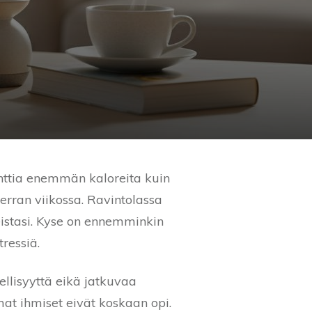
enttia enemmän kaloreita kuin
erran viikossa. Ravintolassa
eistasi. Kyse on ennemminkin
tressiä.
dellisyyttä eikä jatkuvaa
at ihmiset eivät koskaan opi.