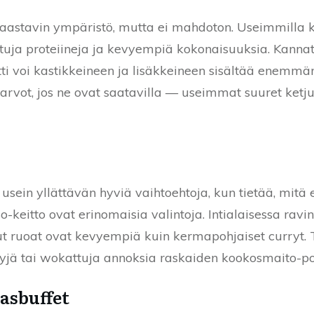
haastavin ympäristö, mutta ei mahdoton. Useimmilla k
attuja proteiineja ja kevyempiä kokonaisuuksia. Kannat
ti voi kastikkeineen ja lisäkkeineen sisältää enemmä
arvot, jos ne ovat saatavilla — useimmat suuret ketj
 usein yllättävän hyviä vaihtoehtoja, kun tietää, mitä 
-keitto ovat erinomaisia valintoja. Intialaisessa ravint
t ruoat ovat kevyempiä kuin kermapohjaiset curryt. 
yjä tai wokattuja annoksia raskaiden kookosmaito-poh
nasbuffet