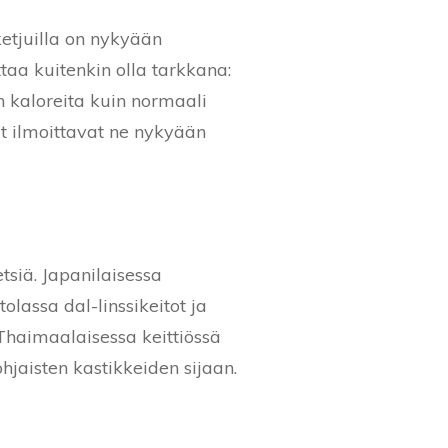
etjuilla on nykyään
taa kuitenkin olla tarkkana:
n kaloreita kuin normaali
ut ilmoittavat ne nykyään
etsiä. Japanilaisessa
olassa dal-linssikeitot ja
Thaimaalaisessa keittiössä
jaisten kastikkeiden sijaan.