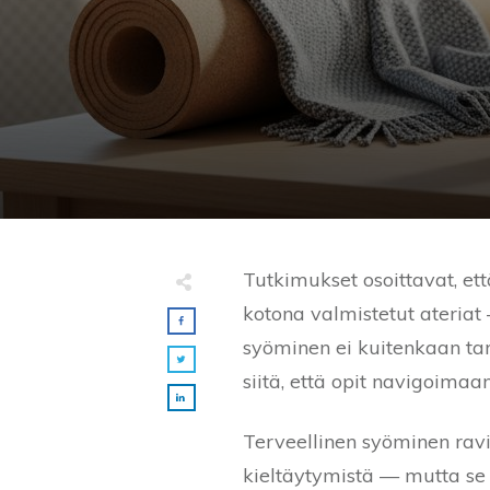
Tutkimukset osoittavat, et
kotona valmistetut ateriat
syöminen ei kuitenkaan tar
siitä, että opit navigoimaan
Terveellinen syöminen ravint
kieltäytymistä — mutta se 