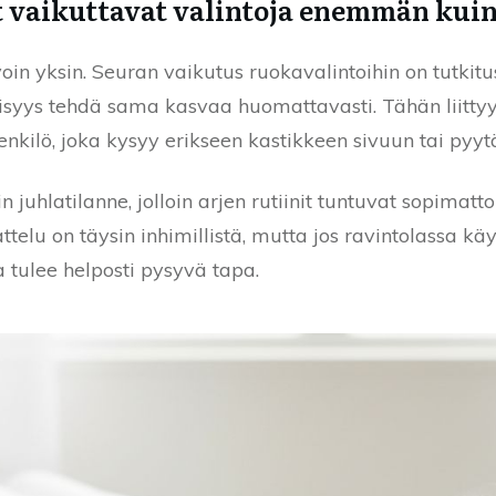
et vaikuttavat valintoja enemmän ku
in yksin. Seuran vaikutus ruokavalintoihin on tutkitus
öisyys tehdä sama kasvaa huomattavasti. Tähän liitty
henkilö, joka kysyy erikseen kastikkeen sivuun tai py
in juhlatilanne, jolloin arjen rutiinit tuntuvat sopimatt
attelu on täysin inhimillistä, mutta jos ravintolassa kä
 tulee helposti pysyvä tapa.