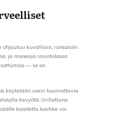
veelliset
 ohjautuu kuvallisiin, runsaisiin
na, ja monessa ravintolassa
e sattumaa — se on
issä käytetään usein huomattavia
istalla kevyiltä. Grillattuna
 päälle kaadettu kastike voi