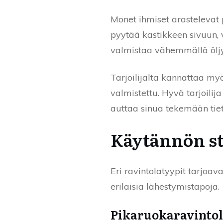
Monet ihmiset arastelevat 
pyytää kastikkeen sivuun, 
valmistaa vähemmällä öljyll
Tarjoilijalta kannattaa my
valmistettu. Hyvä tarjoilij
auttaa sinua tekemään tie
Käytännön str
Eri ravintolatyypit tarjoava
erilaisia lähestymistapoja.
Pikaruokaravintol