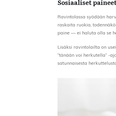
Sosiaaliset paine
Ravintolassa syödään harvo
raskaita ruokia, todennäk
paine — ei haluta olla se 
Lisäksi ravintolailta on use
“tänään voi herkutella” -aj
satunnaisesta herkuttelusta