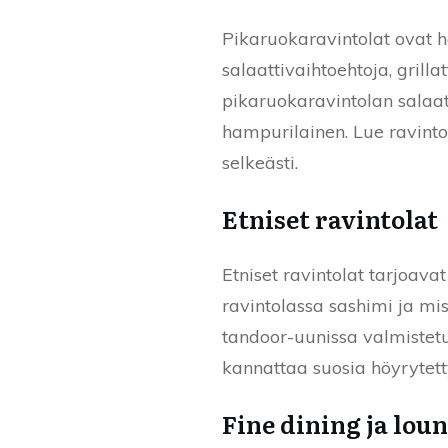
Pikaruokaravintolat ovat 
salaattivaihtoehtoja, grill
pikaruokaravintolan salaat
hampurilainen. Lue ravinto
selkeästi.
Etniset ravintolat
Etniset ravintolat tarjoavat
ravintolassa sashimi ja miso
tandoor-uunissa valmistetu
kannattaa suosia höyrytett
Fine dining ja lou