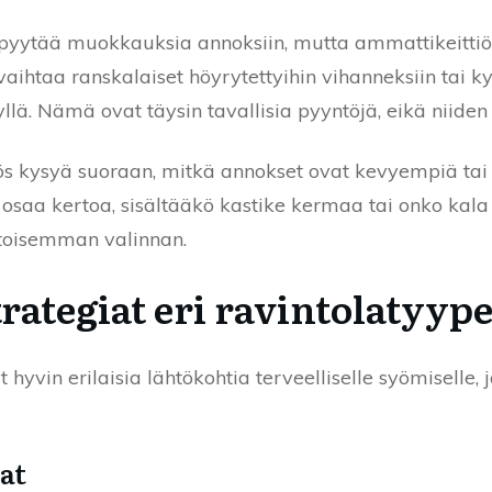
pyytää muokkauksia annoksiin, mutta ammattikeittiöis
vaihtaa ranskalaiset höyrytettyihin vihanneksiin tai 
ä. Nämä ovat täysin tavallisia pyyntöjä, eikä niiden e
ös kysyä suoraan, mitkä annokset ovat kevyempiä tai 
a osaa kertoa, sisältääkö kastike kermaa tai onko kala
toisemman valinnan.
ategiat eri ravintolatyype
t hyvin erilaisia lähtökohtia terveelliselle syömiselle,
at