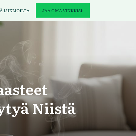
Ä LUKIJOILTA
JAA OMA VINKKISI!
aasteet
ytyä Niistä