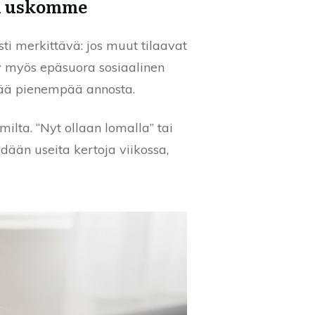
in uskomme
ti merkittävä: jos muut tilaavat
y myös epäsuora sosiaalinen
ytää pienempää annosta.
omilta. “Nyt ollaan lomalla” tai
ydään useita kertoja viikossa,