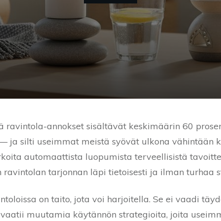
tä ravintola-annokset sisältävät keskimäärin 60 pros
 — ja silti useimmat meistä syövät ulkona vähintään k
koita automaattista luopumista terveellisistä tavoitt
 ravintolan tarjonnan läpi tietoisesti ja ilman turhaa s
oloissa on taito, jota voi harjoitella. Se ei vaadi täy
vaatii muutamia käytännön strategioita, joita useimm