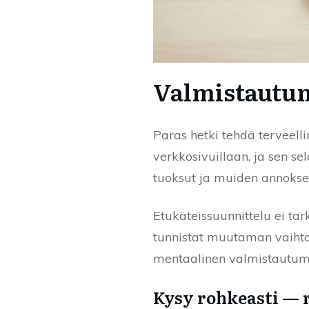
Valmistautum
Paras hetki tehdä terveell
verkkosivuillaan, ja sen se
tuoksut ja muiden annokset
Etukäteissuunnittelu ei tark
tunnistat muutaman vaihtoeh
mentaalinen valmistautumin
Kysy rohkeasti — r