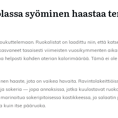
lassa syöminen haastaa ter
oukuttelemaan. Ruokalistat on laadittu niin, että katse
kasvaneet tasaisesti viimeisten vuosikymmenten aika
aa helposti kahden aterian kalorimäärää. Tämä ei ol
oinen haaste, jota on vaikea havaita. Ravintolakeittiö
 ja sokeria — jopa annoksissa, jotka kuulostavat ruokal
 marinoitua sokeripitoisessa kastikkeessa, ja salaatin
a kuin itse pääruoka.