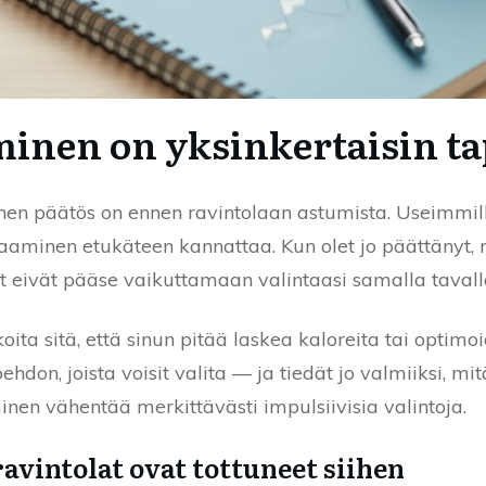
inen on yksinkertaisin ta
inen päätös on ennen ravintolaan astumista. Useimmilla
laaminen etukäteen kannattaa. Kun olet jo päättänyt, m
 eivät pääse vaikuttamaan valintaasi samalla tavall
oita sitä, että sinun pitää laskea kaloreita tai optimoi
don, joista voisit valita — ja tiedät jo valmiiksi, mi
en vähentää merkittävästi impulsiivisia valintoja.
avintolat ovat tottuneet siihen