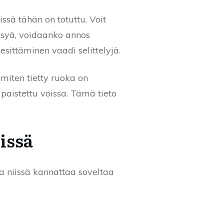
sä tähän on totuttu. Voit
kysyä, voidaanko annos
sittäminen vaadi selittelyjä.
miten tietty ruoka on
 paistettu voissa. Tämä tieto
issä
 ja niissä kannattaa soveltaa