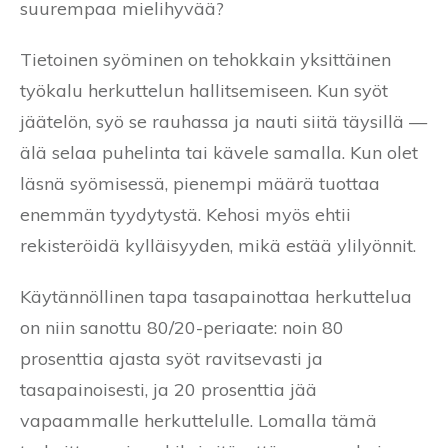
suurempaa mielihyvää?
Tietoinen syöminen on tehokkain yksittäinen
työkalu herkuttelun hallitsemiseen. Kun syöt
jäätelön, syö se rauhassa ja nauti siitä täysillä —
älä selaa puhelinta tai kävele samalla. Kun olet
läsnä syömisessä, pienempi määrä tuottaa
enemmän tyydytystä. Kehosi myös ehtii
rekisteröidä kylläisyyden, mikä estää ylilyönnit.
Käytännöllinen tapa tasapainottaa herkuttelua
on niin sanottu 80/20-periaate: noin 80
prosenttia ajasta syöt ravitsevasti ja
tasapainoisesti, ja 20 prosenttia jää
vapaammalle herkuttelulle. Lomalla tämä