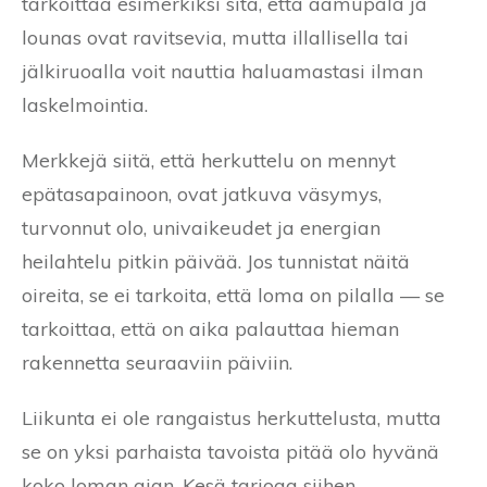
tarkoittaa esimerkiksi sitä, että aamupala ja
lounas ovat ravitsevia, mutta illallisella tai
jälkiruoalla voit nauttia haluamastasi ilman
laskelmointia.
Merkkejä siitä, että herkuttelu on mennyt
epätasapainoon, ovat jatkuva väsymys,
turvonnut olo, univaikeudet ja energian
heilahtelu pitkin päivää. Jos tunnistat näitä
oireita, se ei tarkoita, että loma on pilalla — se
tarkoittaa, että on aika palauttaa hieman
rakennetta seuraaviin päiviin.
Liikunta ei ole rangaistus herkuttelusta, mutta
se on yksi parhaista tavoista pitää olo hyvänä
koko loman ajan. Kesä tarjoaa siihen