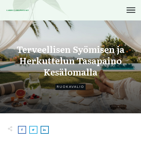
Terveellisen Syömisen ja
Herkuttelun Tasapaino
Kesälomalla
RUOKAVALIO