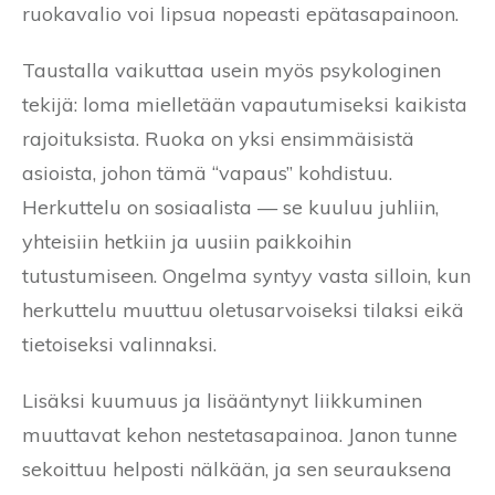
ruokavalio voi lipsua nopeasti epätasapainoon.
Taustalla vaikuttaa usein myös psykologinen
tekijä: loma mielletään vapautumiseksi kaikista
rajoituksista. Ruoka on yksi ensimmäisistä
asioista, johon tämä “vapaus” kohdistuu.
Herkuttelu on sosiaalista — se kuuluu juhliin,
yhteisiin hetkiin ja uusiin paikkoihin
tutustumiseen. Ongelma syntyy vasta silloin, kun
herkuttelu muuttuu oletusarvoiseksi tilaksi eikä
tietoiseksi valinnaksi.
Lisäksi kuumuus ja lisääntynyt liikkuminen
muuttavat kehon nestetasapainoa. Janon tunne
sekoittuu helposti nälkään, ja sen seurauksena