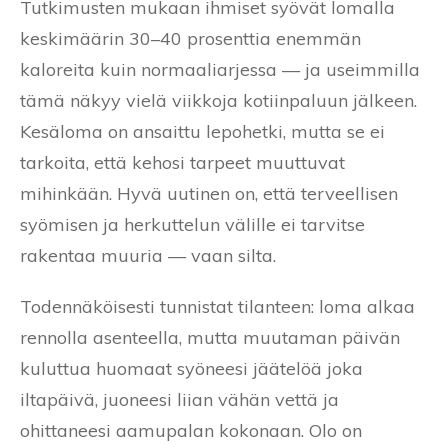
Tutkimusten mukaan ihmiset syövät lomalla
keskimäärin 30–40 prosenttia enemmän
kaloreita kuin normaaliarjessa — ja useimmilla
tämä näkyy vielä viikkoja kotiinpaluun jälkeen.
Kesäloma on ansaittu lepohetki, mutta se ei
tarkoita, että kehosi tarpeet muuttuvat
mihinkään. Hyvä uutinen on, että terveellisen
syömisen ja herkuttelun välille ei tarvitse
rakentaa muuria — vaan silta.
Todennäköisesti tunnistat tilanteen: loma alkaa
rennolla asenteella, mutta muutaman päivän
kuluttua huomaat syöneesi jäätelöä joka
iltapäivä, juoneesi liian vähän vettä ja
ohittaneesi aamupalan kokonaan. Olo on