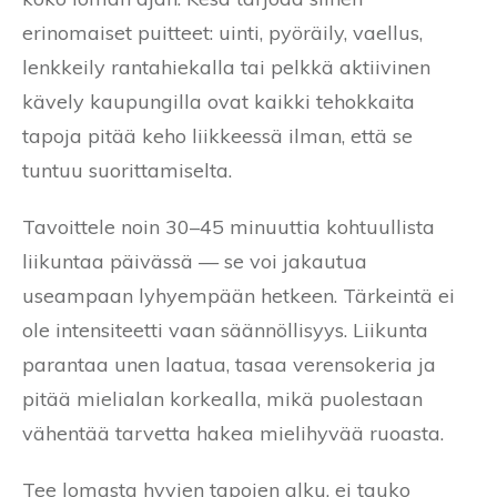
erinomaiset puitteet: uinti, pyöräily, vaellus,
lenkkeily rantahiekalla tai pelkkä aktiivinen
kävely kaupungilla ovat kaikki tehokkaita
tapoja pitää keho liikkeessä ilman, että se
tuntuu suorittamiselta.
Tavoittele noin 30–45 minuuttia kohtuullista
liikuntaa päivässä — se voi jakautua
useampaan lyhyempään hetkeen. Tärkeintä ei
ole intensiteetti vaan säännöllisyys. Liikunta
parantaa unen laatua, tasaa verensokeria ja
pitää mielialan korkealla, mikä puolestaan
vähentää tarvetta hakea mielihyvää ruoasta.
Tee lomasta hyvien tapojen alku, ei tauko