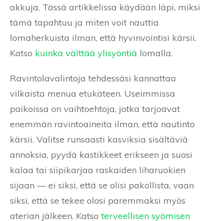
akkuja. Tässä artikkelissa käydään läpi, miksi
tämä tapahtuu ja miten voit nauttia
lomaherkuista ilman, että hyvinvointisi kärsii.
Katso
kuinka välttää ylisyöntiä
lomalla.
Ravintolavalintoja tehdessäsi kannattaa
vilkaista menua etukäteen. Useimmissa
paikoissa on vaihtoehtoja, jotka tarjoavat
enemmän ravintoaineita ilman, että nautinto
kärsii. Valitse runsaasti kasviksia sisältäviä
annoksia, pyydä kastikkeet erikseen ja suosi
kalaa tai siipikarjaa raskaiden liharuokien
sijaan — ei siksi, että se olisi pakollista, vaan
siksi, että se tekee olosi paremmaksi myös
aterian jälkeen. Katso
terveellisen syömisen