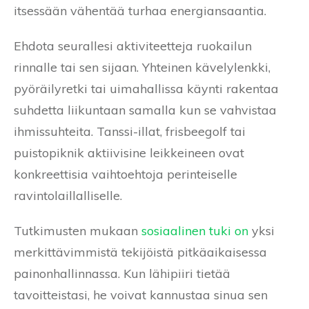
itsessään vähentää turhaa energiansaantia.
Ehdota seurallesi aktiviteetteja ruokailun
rinnalle tai sen sijaan. Yhteinen kävelylenkki,
pyöräilyretki tai uimahallissa käynti rakentaa
suhdetta liikuntaan samalla kun se vahvistaa
ihmissuhteita. Tanssi-illat, frisbeegolf tai
puistopiknik aktiivisine leikkeineen ovat
konkreettisia vaihtoehtoja perinteiselle
ravintolaillalliselle.
Tutkimusten mukaan
sosiaalinen tuki on
yksi
merkittävimmistä tekijöistä pitkäaikaisessa
painonhallinnassa. Kun lähipiiri tietää
tavoitteistasi, he voivat kannustaa sinua sen