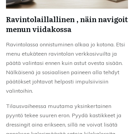
Ravintolaillallinen , näin navigoit
menun viidakossa
Ravintolassa onnistuminen alkaa jo kotona. Etsi
menu etukäteen ravintolan verkkosivuilta ja
päätä valintasi ennen kuin astut ovesta sisään.
Nälkäisenä ja sosiaalisen paineen alla tehdyt
päätökset johtavat helposti impulsiivisiin
valintoihin.
Tilausvaiheessa muutama yksinkertainen
pyyntö tekee suuren eron. Pyydä kastikkeet ja
dressingit aina erikseen, sillä ne voivat lisätä
annoksen kalorimäärää satoja kilokaloreita.