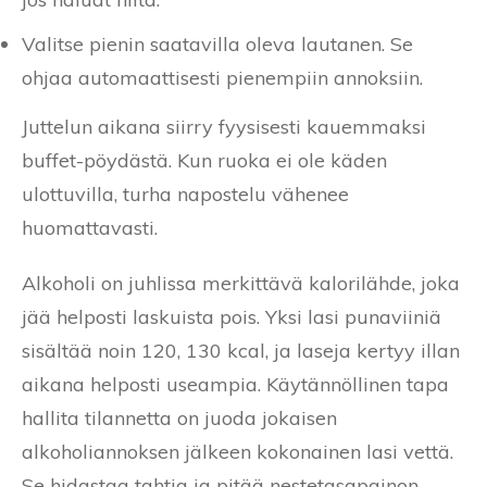
Valitse pienin saatavilla oleva lautanen. Se
ohjaa automaattisesti pienempiin annoksiin.
Juttelun aikana siirry fyysisesti kauemmaksi
buffet-pöydästä. Kun ruoka ei ole käden
ulottuvilla, turha napostelu vähenee
huomattavasti.
Alkoholi on juhlissa merkittävä kalorilähde, joka
jää helposti laskuista pois. Yksi lasi punaviiniä
sisältää noin 120, 130 kcal, ja laseja kertyy illan
aikana helposti useampia. Käytännöllinen tapa
hallita tilannetta on juoda jokaisen
alkoholiannoksen jälkeen kokonainen lasi vettä.
Se hidastaa tahtia ja pitää nestetasapainon