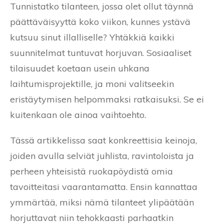
Tunnistatko tilanteen, jossa olet ollut täynnä
päättäväisyyttä koko viikon, kunnes ystävä
kutsuu sinut illalliselle? Yhtäkkiä kaikki
suunnitelmat tuntuvat horjuvan. Sosiaaliset
tilaisuudet koetaan usein uhkana
laihtumisprojektille, ja moni valitseekin
eristäytymisen helpommaksi ratkaisuksi. Se ei
kuitenkaan ole ainoa vaihtoehto.
Tässä artikkelissa saat konkreettisia keinoja,
joiden avulla selviät juhlista, ravintoloista ja
perheen yhteisistä ruokapöydistä omia
tavoitteitasi vaarantamatta. Ensin kannattaa
ymmärtää, miksi nämä tilanteet ylipäätään
horjuttavat niin tehokkaasti parhaatkin