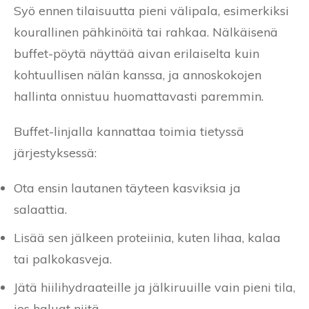
Syö ennen tilaisuutta pieni välipala, esimerkiksi
kourallinen pähkinöitä tai rahkaa. Nälkäisenä
buffet-pöytä näyttää aivan erilaiselta kuin
kohtuullisen nälän kanssa, ja annoskokojen
hallinta onnistuu huomattavasti paremmin.
Buffet-linjalla kannattaa toimia tietyssä
järjestyksessä:
Ota ensin lautanen täyteen kasviksia ja
salaattia.
Lisää sen jälkeen proteiinia, kuten lihaa, kalaa
tai palkokasveja.
Jätä hiilihydraateille ja jälkiruuille vain pieni tila,
jos haluat niitä.