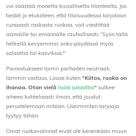
voi säästää monelta kiusalliselta tilanteelta. Jos
tiedät jo etukäteen, että tilaisuudessa tarjotaan
runsaasti raskasta ruokaa, voit viestittää
isännälle tai emännälle rauhallisesti: “Syön tällä
hetkellä kevyemmin, onko pöydässä myös
salaattia tai kasviksia?”
Painostukseen toimii parhaiten neutraali,
lämmin vastaus. Lause kuten
“Kiitos, ruoka on
ihanaa. Otan vielä
lisää salaattia
“
sulkee
aiheen kohteliaasti ilman, että joudut
perustelemaan mitään. Useimmiten tarjoaja
tyytyy tähän.
Omat ruokavalinnat eivät ole kenenkään muun