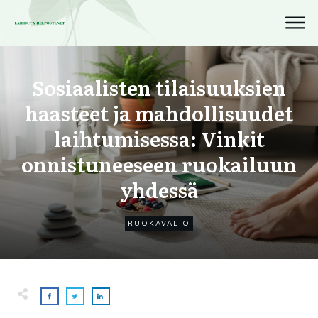
Sosiaalisten tilaisuuksien
haasteet ja mahdollisuudet
laihtumisessa: Vinkit
onnistuneeseen ruokailuun
yhdessä
RUOKAVALIO