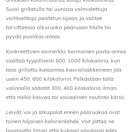
Suosi grillatulla tai uunissa valmistettuja
vaihtoehtoja paistetun sijaan, ja valitse
tarvittaessa alkuruoka pääruoan tilalle tai
pyydä puolikas annos.
Konkreettinen esimerkki: kermainen pasta-annos
sisältää tyypillisesti 800, 1000 kilokaloria, kun
taas grillattu kalaannos kasvislisäkkeineen jää
usein 450, 600 kilokaloriin. Pelkästään tällä
valinnalla säästät 300, 400 kilokaloria ilman,
että nälkä kasvaa tai sosiaalinen nautinto kärsii.
Leivät, voi ja alkupalat ennen pääruokaa ovat
toinen hiljainen kalorienlähde. Voit jättää ne
huomiotta ilman, että kukaan pöydässä edes