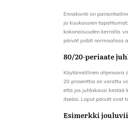
Ennakointi on painonhallinn
ja kuukausien tapahtumat: 
kokonaisuuden kerralla, voi
päivät pidät normaalissa ar
80/20-periaate ju
Käytännöllinen ohjenuora on
20 prosenttia on varattu v
että jos juhlakausi kestää ko
itseäsi. Loput päivät ovat 
Esimerkki jouluvi