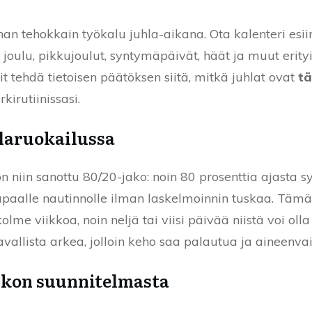
an tehokkain työkalu juhla-aikana. Ota kalenteri esiin
joulu, pikkujoulut, syntymäpäivät, häät ja muut erityi
t tehdä tietoisen päätöksen siitä, mitkä juhlat ovat
tä
kirutiinissasi.
hlaruokailussa
 niin sanottu 80/20-jako: noin 80 prosenttia ajasta s
apaalle nautinnolle ilman laskelmoinnin tuskaa. Tämä 
lme viikkoa, noin neljä tai viisi päivää niistä voi olla s
tavallista arkea, jolloin keho saa palautua ja aineenv
ikon suunnitelmasta