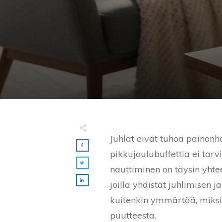
Juhlat eivät tuhoa painon
pikkujoulubuffettia ei tarv
nauttiminen on täysin yhtee
joilla yhdistät juhlimisen 
kuitenkin ymmärtää, miksi
puutteesta.