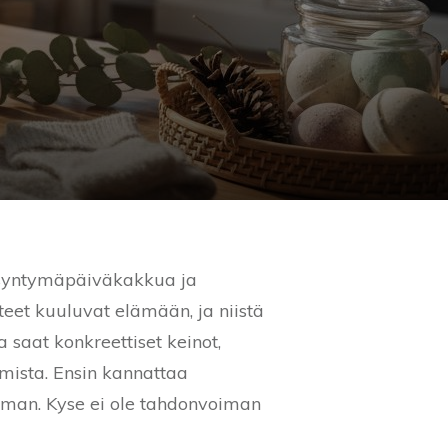
, syntymäpäiväkakkua ja
nteet kuuluvat elämään, ja niistä
 saat konkreettiset keinot,
emista. Ensin kannattaa
lman. Kyse ei ole tahdonvoiman