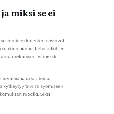
ja miksi se ei
a sosiaalinen kalenteri nostavat
en ruokien himoa. Keho tulkitsee
ottama mekanismi, ei merkki
avallisina arki-iltoina.
a kytkeytyy tiiviisti syömiseen
okemuksen ruoalla. Siksi