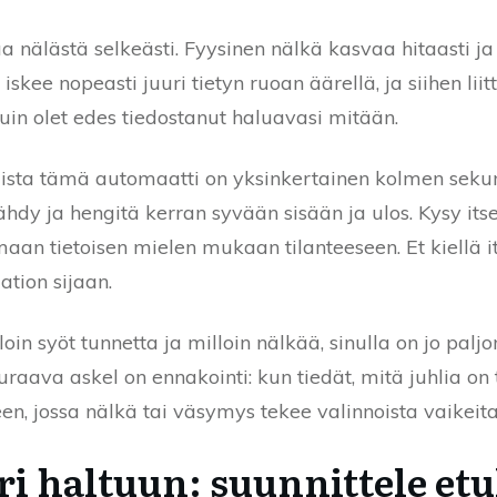
 nälästä selkeästi. Fyysinen nälkä kasvaa hitaasti j
skee nopeasti juuri tietyn ruoan äärellä, ja siihen li
kuin olet edes tiedostanut haluavasi mitään.
ista tämä automaatti on yksinkertainen kolmen sekun
ähdy ja hengitä kerran syvään sisään ja ulos. Kysy itse
aan tietoisen mielen mukaan tilanteeseen. Et kiellä it
ation sijaan.
oin syöt tunnetta ja milloin nälkää, sinulla on jo pal
raava askel on ennakointi: kun tiedät, mitä juhlia on t
een, jossa nälkä tai väsymys tekee valinnoista vaikeita
ri haltuun: suunnittele et