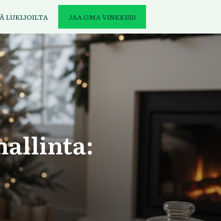
Ä LUKIJOILTA
JAA OMA VINKKISI!
hallinta: