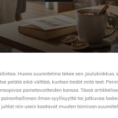
hallintaa. Huono suunnitelma tekee sen. Joulukinkkua
itse pelätä eikä välttää, kunhan tiedät mitä teet. Peri
nsopivaa painotavoitteiden kanssa. Tässä artikkelissa
ja painonhallinnan ilman syyllisyyttä tai jatkuvaa lask
 juhlat niin usein kaatavat muuten toimivan suunnite