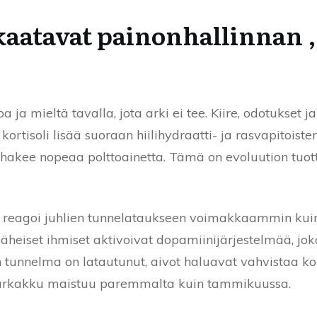
kaatavat painonhallinnan , 
ja mieltä tavalla, jota arki ei tee. Kiire, odotukset j
 kortisoli lisää suoraan hiilihydraatti- ja rasvapitoist
a hakee nopeaa polttoainetta. Tämä on evoluution tu
 reagoi juhlien tunnelataukseen voimakkaammin kuin t
 läheiset ihmiset aktivoivat dopamiinijärjestelmää, jok
n tunnelma on latautunut, aivot haluavat vahvistaa k
iparkakku maistuu paremmalta kuin tammikuussa.