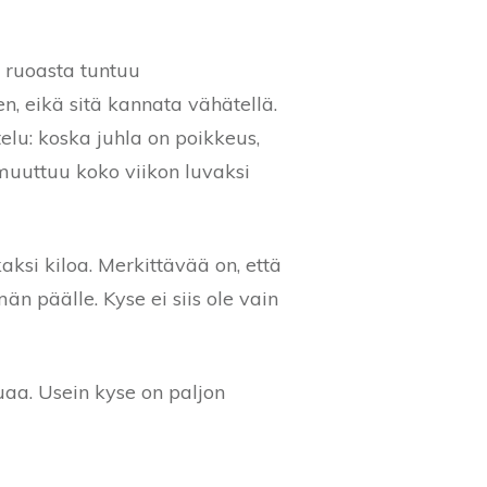
a ruoasta tuntuu
n, eikä sitä kannata vähätellä.
telu: koska juhla on poikkeus,
a muuttuu koko viikon luvaksi
si kiloa. Merkittävää on, että
än päälle. Kyse ei siis ole vain
uaa. Usein kyse on paljon