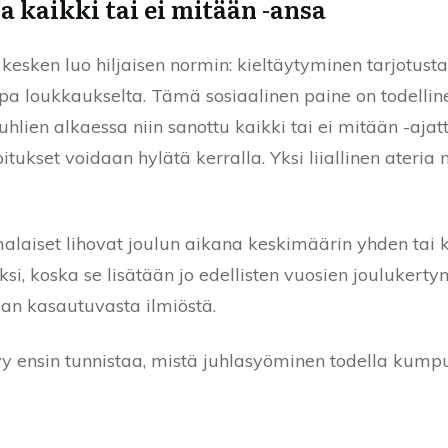
a kaikki tai ei mitään -ansa
esken luo hiljaisen normin: kieltäytyminen tarjotust
pa loukkaukselta. Tämä sosiaalinen paine on todelline
juhlien alkaessa niin sanottu kaikki tai ei mitään -ajat
joitukset voidaan hylätä kerralla. Yksi liiallinen ateri
iset lihovat joulun aikana keskimäärin yhden tai kak
si, koska se lisätään jo edellisten vuosien joulukertym
an kasautuvasta ilmiöstä.
ytyy ensin tunnistaa, mistä juhlasyöminen todella kump