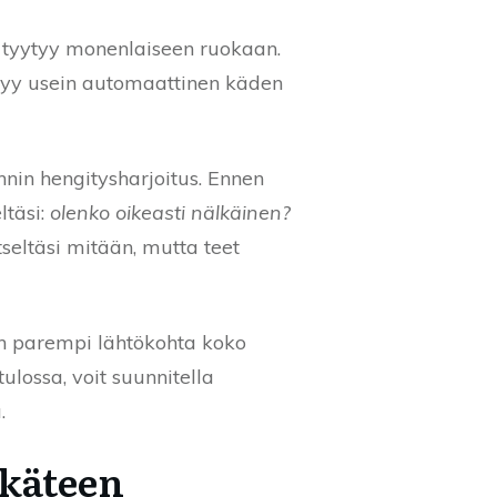
a tyytyy monenlaiseen ruokaan.
ittyy usein automaattinen käden
nin hengitysharjoitus. Ennen
ltäsi:
olenko oikeasti nälkäinen?
seltäsi mitään, mutta teet
jon parempi lähtökohta koko
ulossa, voit suunnitella
.
ukäteen