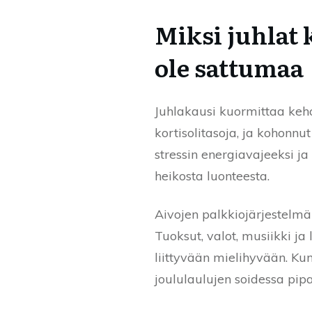
Miksi juhlat 
ole sattumaa
Juhlakausi kuormittaa kehoa 
kortisolitasoja, ja kohonnut
stressin energiavajeeksi j
heikosta luonteesta.
Aivojen palkkiojärjestelmä
Tuoksut, valot, musiikki ja
liittyvään mielihyvään. Ku
joululaulujen soidessa p