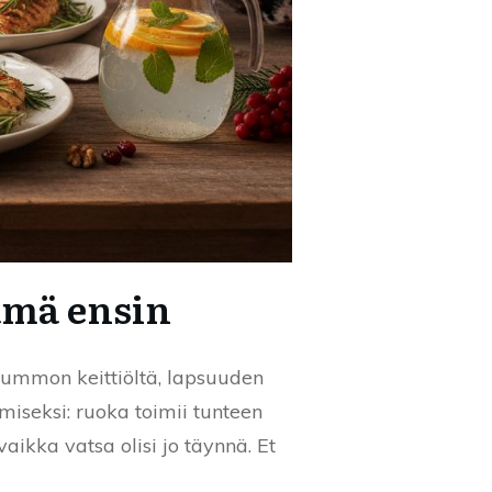
tämä ensin
 mummon keittiöltä, lapsuuden
ömiseksi: ruoka toimii tunteen
aikka vatsa olisi jo täynnä. Et