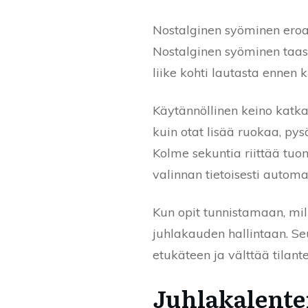
Nostalginen syöminen eroaa
Nostalginen syöminen taas i
liike kohti lautasta ennen 
Käytännöllinen keino katka
kuin otat lisää ruokaa, pys
Kolme sekuntia riittää tuom
valinnan tietoisesti automa
Kun opit tunnistamaan, mill
juhlakauden hallintaan. Seu
etukäteen ja välttää tilant
Juhlakalente