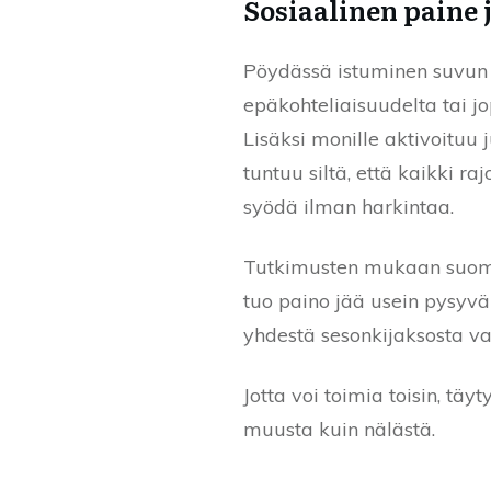
Sosiaalinen paine j
Pöydässä istuminen suvun k
epäkohteliaisuudelta tai jo
Lisäksi monille aktivoituu 
tuntuu siltä, että kaikki ra
syödä ilman harkintaa.
Tutkimusten mukaan suomala
tuo paino jää usein pysyväk
yhdestä sesonkijaksosta va
Jotta voi toimia toisin, tä
muusta kuin nälästä.