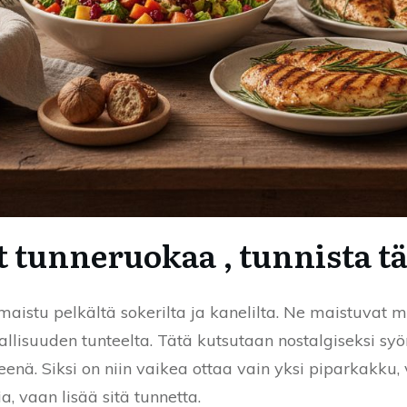
t tunneruokaa , tunnista 
 maistu pelkältä sokerilta ja kanelilta. Ne maistuvat
vallisuuden tunteelta. Tätä kutsutaan nostalgiseksi sy
eenä. Siksi on niin vaikea ottaa vain yksi piparkakku, v
a, vaan lisää sitä tunnetta.