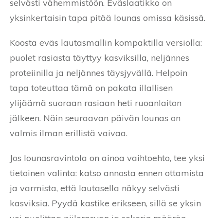
selvästi vähemmistöön. Eväslaatikko on
yksinkertaisin tapa pitää lounas omissa käsissä.
Koosta eväs lautasmallin kompaktilla versiolla:
puolet rasiasta täyttyy kasviksilla, neljännes
proteiinilla ja neljännes täysjyvällä. Helpoin
tapa toteuttaa tämä on pakata illallisen
ylijäämä suoraan rasiaan heti ruoanlaiton
jälkeen. Näin seuraavan päivän lounas on
valmis ilman erillistä vaivaa.
Jos lounasravintola on ainoa vaihtoehto, tee yksi
tietoinen valinta: katso annosta ennen ottamista
ja varmista, että lautasella näkyy selvästi
kasviksia. Pyydä kastike erikseen, sillä se yksin