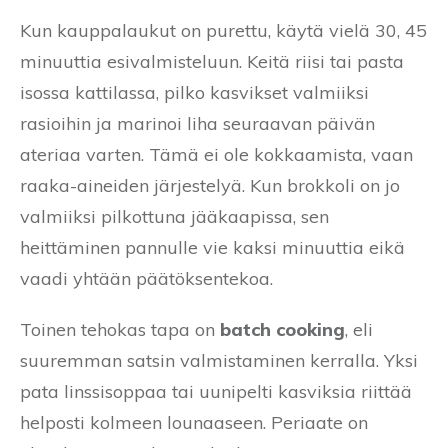
Kun kauppalaukut on purettu, käytä vielä 30, 45
minuuttia esivalmisteluun. Keitä riisi tai pasta
isossa kattilassa, pilko kasvikset valmiiksi
rasioihin ja marinoi liha seuraavan päivän
ateriaa varten. Tämä ei ole kokkaamista, vaan
raaka-aineiden järjestelyä. Kun brokkoli on jo
valmiiksi pilkottuna jääkaapissa, sen
heittäminen pannulle vie kaksi minuuttia eikä
vaadi yhtään päätöksentekoa.
Toinen tehokas tapa on
batch cooking
, eli
suuremman satsin valmistaminen kerralla. Yksi
pata linssisoppaa tai uunipelti kasviksia riittää
helposti kolmeen lounaaseen. Periaate on