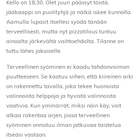
Kello on 18:30. Olet juuri päässyt töistä,
jääkaappi on puolityhjä ja nälkä iskee kunnolla.
Aamulla lupasit itsellesi syödä tänään
terveellisesti, mutta nyt pizzatilaus tuntuu
ainoalta järkevältä vaihtoehdolta. Tilanne on
tuttu lähes jokaiselle.
Terveellinen syöminen ei kaadu tahdonvoiman
puutteeseen. Se kaatuu siihen, että kiireinen arki
on rakennettu tavalla, joka tekee huonoista
valinnoista helppoja ja hyvistä valinnoista
vaativia. Kun ymmärrät, miksi näin käy, voit
alkaa rakentaa arjen, jossa terveellinen
syöminen onnistuu ilman jatkuvaa taistelua
itseäsi vastaan.