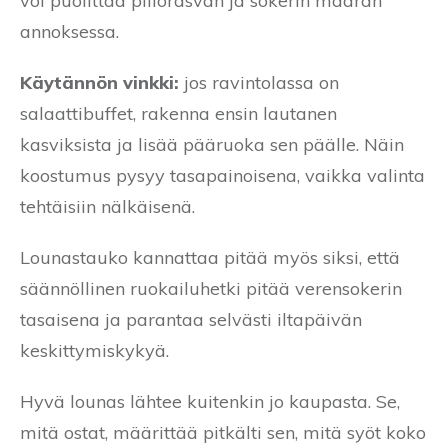
voi puolittaa piilorasvan ja sokerin määrän
annoksessa.
Käytännön vinkki:
jos ravintolassa on
salaattibuffet, rakenna ensin lautanen
kasviksista ja lisää pääruoka sen päälle. Näin
koostumus pysyy tasapainoisena, vaikka valinta
tehtäisiin nälkäisenä.
Lounastauko kannattaa pitää myös siksi, että
säännöllinen ruokailuhetki pitää verensokerin
tasaisena ja parantaa selvästi iltapäivän
keskittymiskykyä.
Hyvä lounas lähtee kuitenkin jo kaupasta. Se,
mitä ostat, määrittää pitkälti sen, mitä syöt koko