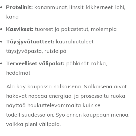
Proteiinit:
kananmunat, linssit, kikherneet, lohi,
kana
Kasvikset:
tuoreet ja pakastetut, molempia
Täysjyvätuotteet:
kaurahiutaleet,
täysjyväpasta, ruisleipä
Terveelliset välipalat:
pähkinät, rahka,
hedelmät
Älä käy kaupassa nälkäisenä. Nälkäisenä aivot
hakevat nopeaa energiaa, ja prosessoitu ruoka
näyttää houkuttelevammalta kuin se
todellisuudessa on. Syö ennen kauppaan menoa,
vaikka pieni välipala.