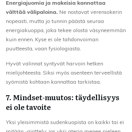
Energiajuomia ja makeisia kannattaa
välttää välipaloina.
Ne nostavat verensokerin
nopeasti, mutta jo tunnin päästä seuraa
energiakuoppa, joka tekee olosta väsyneemmän
kuin ennen. Kyse ei ole tahdonvoiman
puutteesta, vaan fysiologiasta.
Hyvät valinnat syntyvät harvoin hetken
mielijohteesta. Siksi myös asenteen terveellistä
syömistä kohtaan kannattaa tarkistaa.
7. Mindset-muutos: täydellisyys
ei ole tavoite
Yksi yleisimmistä sudenkuopista on kaikki tai ei
mitään -ajattelu: jos yksi ateria menee pieleen,