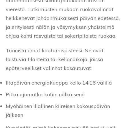
automaattisesti suklaapatukkaan kassan
vierestä. Tutkimusten mukaan ruokavalinnat
heikkenevät johdonmukaisesti päivän edetessä,
ja erityisesti nälän ja väsymyksen yhdistelmä
ohjaa kohti rasvaista tai sokeripitoista ruokaa.
Tunnista omat kaatumispisteesi. Ne ovat
toistuvia tilanteita tai kellonaikoja, joissa
epäterveelliset valinnat kasautuvat:
Iltapäivän energiakuoppa kello 14.16 välillä
Pitkä ajomatka kotiin nälkäisenä
Myöhäinen illallinen kiireisen kokouspäivän
jälkeen
Kun tiedät, missä kohdassa päivää horjut, voit