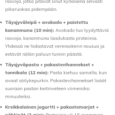
rasvoja, jotka pitävät sinut kylläisenä selvästi
pikaruokaa pidempään.
Täysjyväleipä + avokado + paistettu
kananmuna (10 min):
Avokado tuo tyydyttäviä
rasvoja, kananmuna laadukasta proteiinia.
Yhdessä ne hidastavat verensokerin nousua ja
estävät nälän paluun tunnin päästä.
Täysjyväpasta + pakastevihannekset +
tonnikala (12 min):
Pasta kiehuu samalla, kun
avaat säilykepurkin. Pakastevihannekset lisäät
suoraan pastan keitinveteen viimeisiksi
minuuteiksi.
Kreikkalainen jogurtti + pakastemarjat +
pähkinät (3 min):
Proteiinia yli 15 grammaa,