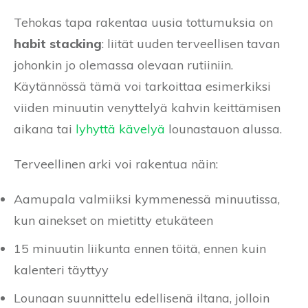
Tehokas tapa rakentaa uusia tottumuksia on
habit stacking
: liität uuden terveellisen tavan
johonkin jo olemassa olevaan rutiiniin.
Käytännössä tämä voi tarkoittaa esimerkiksi
viiden minuutin venyttelyä kahvin keittämisen
aikana tai
lyhyttä kävelyä
lounastauon alussa.
Terveellinen arki voi rakentua näin:
Aamupala valmiiksi kymmenessä minuutissa,
kun ainekset on mietitty etukäteen
15 minuutin liikunta ennen töitä, ennen kuin
kalenteri täyttyy
Lounaan suunnittelu edellisenä iltana, jolloin