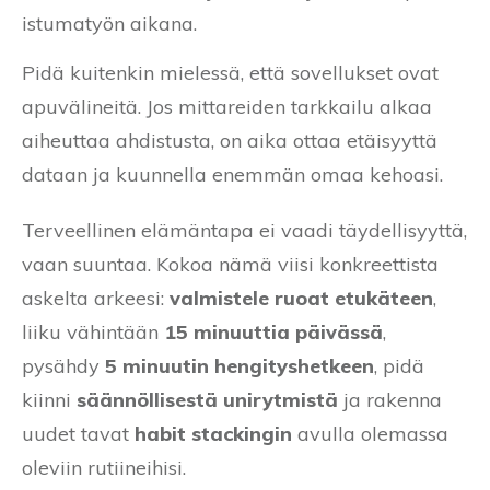
istumatyön aikana.
Pidä kuitenkin mielessä, että sovellukset ovat
apuvälineitä. Jos mittareiden tarkkailu alkaa
aiheuttaa ahdistusta, on aika ottaa etäisyyttä
dataan ja kuunnella enemmän omaa kehoasi.
Terveellinen elämäntapa ei vaadi täydellisyyttä,
vaan suuntaa. Kokoa nämä viisi konkreettista
askelta arkeesi:
valmistele ruoat etukäteen
,
liiku vähintään
15 minuuttia päivässä
,
pysähdy
5 minuutin hengityshetkeen
, pidä
kiinni
säännöllisestä unirytmistä
ja rakenna
uudet tavat
habit stackingin
avulla olemassa
oleviin rutiineihisi.