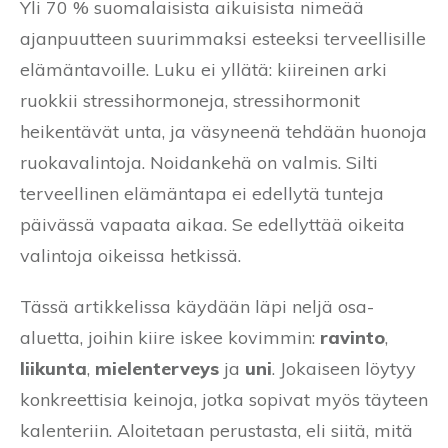
Yli 70 % suomalaisista aikuisista nimeää
ajanpuutteen suurimmaksi esteeksi terveellisille
elämäntavoille. Luku ei yllätä: kiireinen arki
ruokkii stressihormoneja, stressihormonit
heikentävät unta, ja väsyneenä tehdään huonoja
ruokavalintoja. Noidankehä on valmis. Silti
terveellinen elämäntapa ei edellytä tunteja
päivässä vapaata aikaa. Se edellyttää oikeita
valintoja oikeissa hetkissä.
Tässä artikkelissa käydään läpi neljä osa-
aluetta, joihin kiire iskee kovimmin:
ravinto
,
liikunta
,
mielenterveys
ja
uni
. Jokaiseen löytyy
konkreettisia keinoja, jotka sopivat myös täyteen
kalenteriin. Aloitetaan perustasta, eli siitä, mitä