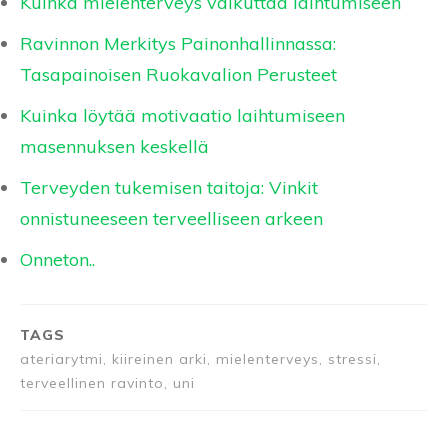
Kuinka mielenterveys vaikuttaa laihtumiseen
Ravinnon Merkitys Painonhallinnassa:
Tasapainoisen Ruokavalion Perusteet
Kuinka löytää motivaatio laihtumiseen
masennuksen keskellä
Terveyden tukemisen taitoja: Vinkit
onnistuneeseen terveelliseen arkeen
Onneton..
TAGS
ateriarytmi, kiireinen arki, mielenterveys, stressi,
terveellinen ravinto, uni