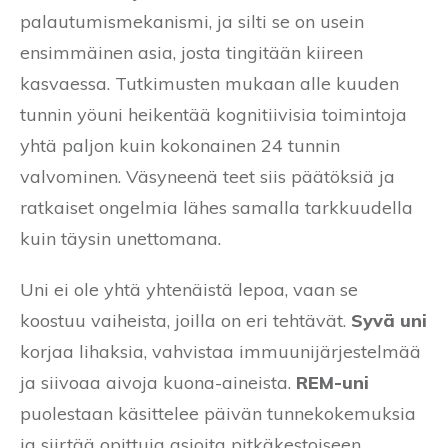
palautumismekanismi, ja silti se on usein
ensimmäinen asia, josta tingitään kiireen
kasvaessa. Tutkimusten mukaan alle kuuden
tunnin yöuni heikentää kognitiivisia toimintoja
yhtä paljon kuin kokonainen 24 tunnin
valvominen. Väsyneenä teet siis päätöksiä ja
ratkaiset ongelmia lähes samalla tarkkuudella
kuin täysin unettomana.
Uni ei ole yhtä yhtenäistä lepoa, vaan se
koostuu vaiheista, joilla on eri tehtävät.
Syvä uni
korjaa lihaksia, vahvistaa immuunijärjestelmää
ja siivoaa aivoja kuona-aineista.
REM-uni
puolestaan käsittelee päivän tunnekokemuksia
ja siirtää opittuja asioita pitkäkestoiseen