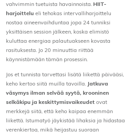
vahvimmin tuetuista havainnoista.
HIIT-
harjoittelu
eli tehokas intervalliharjoittelu
nostaa aineenvaihduntaa jopa 24 tunniksi
yksittäisen session jälkeen, koska elimistö
kuluttaa energiaa palautuakseen kovasta
rasituksesta. Jo 20 minuuttia riittää
käynnistämään tämän prosessin.
Jos et tunnista tarvettasi lisätä liikettä päivääsi,
keho kertoo siitä muilla tavoilla.
Jatkuva
väsymys ilman selvää syytä, krooninen
selkäkipu ja keskittymisvaikeudet
ovat
merkkejä siitä, että keho kaipaa enemmän
liikettä. Istumatyö jäykistää lihaksia ja hidastaa
verenkiertoa, mikä heijastuu suoraan