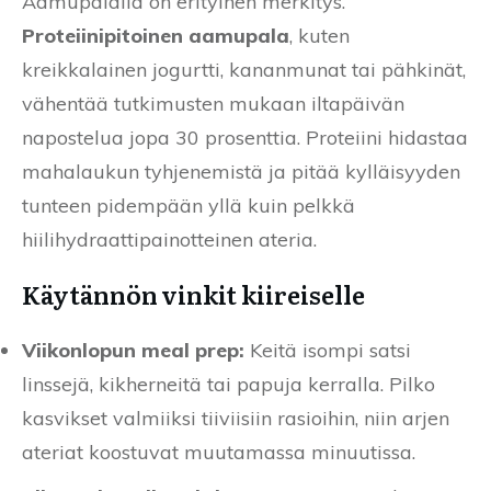
Aamupalalla on erityinen merkitys.
Proteiinipitoinen aamupala
, kuten
kreikkalainen jogurtti, kananmunat tai pähkinät,
vähentää tutkimusten mukaan iltapäivän
napostelua jopa 30 prosenttia. Proteiini hidastaa
mahalaukun tyhjenemistä ja pitää kylläisyyden
tunteen pidempään yllä kuin pelkkä
hiilihydraattipainotteinen ateria.
Käytännön vinkit kiireiselle
Viikonlopun meal prep:
Keitä isompi satsi
linssejä, kikherneitä tai papuja kerralla. Pilko
kasvikset valmiiksi tiiviisiin rasioihin, niin arjen
ateriat koostuvat muutamassa minuutissa.