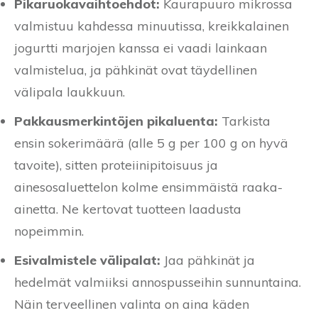
Pikaruokavaihtoehdot:
Kaurapuuro mikrossa
valmistuu kahdessa minuutissa, kreikkalainen
jogurtti marjojen kanssa ei vaadi lainkaan
valmistelua, ja pähkinät ovat täydellinen
välipala laukkuun.
Pakkausmerkintöjen pikaluenta:
Tarkista
ensin sokerimäärä (alle 5 g per 100 g on hyvä
tavoite), sitten proteiinipitoisuus ja
ainesosaluettelon kolme ensimmäistä raaka-
ainetta. Ne kertovat tuotteen laadusta
nopeimmin.
Esivalmistele välipalat:
Jaa pähkinät ja
hedelmät valmiiksi annospusseihin sunnuntaina.
Näin terveellinen valinta on aina käden