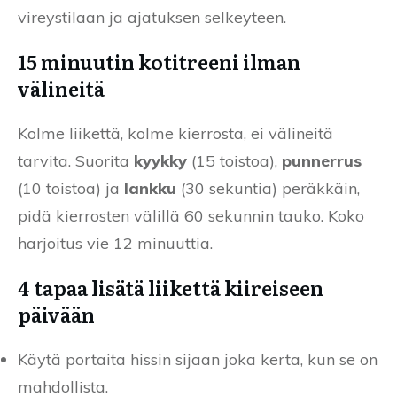
vireystilaan ja ajatuksen selkeyteen.
15 minuutin kotitreeni ilman
välineitä
Kolme liikettä, kolme kierrosta, ei välineitä
tarvita. Suorita
kyykky
(15 toistoa),
punnerrus
(10 toistoa) ja
lankku
(30 sekuntia) peräkkäin,
pidä kierrosten välillä 60 sekunnin tauko. Koko
harjoitus vie 12 minuuttia.
4 tapaa lisätä liikettä kiireiseen
päivään
Käytä portaita hissin sijaan joka kerta, kun se on
mahdollista.