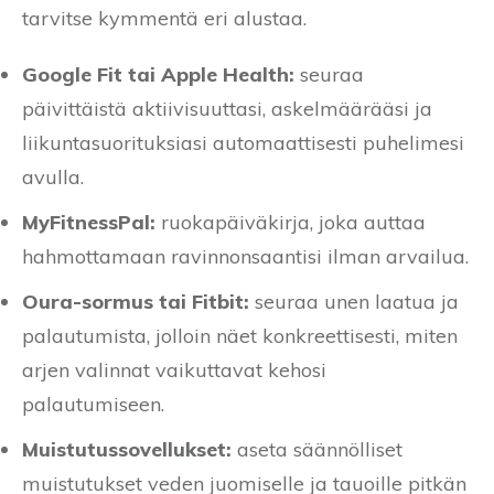
tarvitse kymmentä eri alustaa.
Google Fit tai Apple Health:
seuraa
päivittäistä aktiivisuuttasi, askelmäärääsi ja
liikuntasuorituksiasi automaattisesti puhelimesi
avulla.
MyFitnessPal:
ruokapäiväkirja, joka auttaa
hahmottamaan ravinnonsaantisi ilman arvailua.
Oura-sormus tai Fitbit:
seuraa unen laatua ja
palautumista, jolloin näet konkreettisesti, miten
arjen valinnat vaikuttavat kehosi
palautumiseen.
Muistutussovellukset:
aseta säännölliset
muistutukset veden juomiselle ja tauoille pitkän