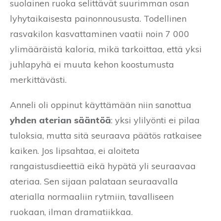
suolainen ruoka selittävät suurimman osan
lyhytaikaisesta painonnoususta. Todellinen
rasvakilon kasvattaminen vaatii noin 7 000
ylimääräistä kaloria, mikä tarkoittaa, että yksi
juhlapyhä ei muuta kehon koostumusta
merkittävästi.
Anneli oli oppinut käyttämään niin sanottua
yhden aterian sääntöä
: yksi ylilyönti ei pilaa
tuloksia, mutta sitä seuraava päätös ratkaisee
kaiken. Jos lipsahtaa, ei aloiteta
rangaistusdieettiä eikä hypätä yli seuraavaa
ateriaa. Sen sijaan palataan seuraavalla
aterialla normaaliin rytmiin, tavalliseen
ruokaan, ilman dramatiikkaa.