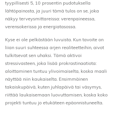
tyypillisesti 5, 10 prosentin pudotuksella
lähtöpainosta, ja juuri tämä tulos on se, joka
näkyy terveysmittareissa: verenpaineessa,
verensokerissa ja energiatasossa.
Kyse ei ole pelkästään luvuista. Kun tavoite on
liian suuri suhteessa arjen realiteetteihin, aivot
tulkitsevat sen uhaksi. Tämä aktivoi
stressivasteen, joka lisää prokrastinaatiota:
aloittaminen tuntuu ylivoimaiselta, koska maali
näyttää niin kaukaiselta. Ensimmäinen
takaiskupäivä, kuten juhlapäivä tai väsymys,
riittää laukaisemaan luovuttamisen, koska koko
projekti tuntuu jo etukäteen epäonnistuneelta.