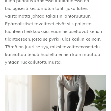
kilon pudotus kahdessa kuukaudessa on
biologisesti kestämätön tahti, joka lähes
väistämättä johtaa takaisin lähtöruutuun.
Epärealistiset tavoitteet eivät siis paljasta
luonteen heikkouksia, vaan ne asettavat kehon
tilanteeseen, josta se pyrkii ulos kaikin keinoin.
Tämä on juuri se syy, miksi tavoitteenasettelu
kannattaa tehdä huolella ennen kuin muuttaa
yhtään ruokailutottumusta.