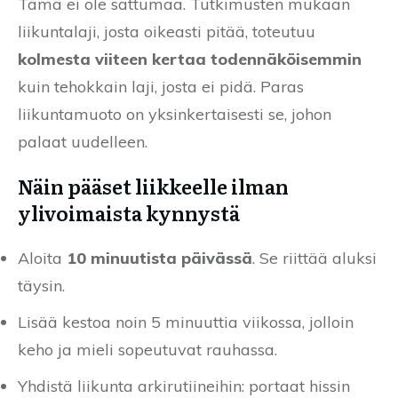
Tämä ei ole sattumaa. Tutkimusten mukaan
liikuntalaji, josta oikeasti pitää, toteutuu
kolmesta viiteen kertaa todennäköisemmin
kuin tehokkain laji, josta ei pidä. Paras
liikuntamuoto on yksinkertaisesti se, johon
palaat uudelleen.
Näin pääset liikkeelle ilman
ylivoimaista kynnystä
Aloita
10 minuutista päivässä
. Se riittää aluksi
täysin.
Lisää kestoa noin 5 minuuttia viikossa, jolloin
keho ja mieli sopeutuvat rauhassa.
Yhdistä liikunta arkirutiineihin: portaat hissin