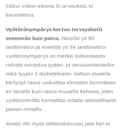
liikkui viikon aikana. Ei arvauksia, ei
kaunistelua.
Vyötärönympärys kertoo terveydestä
enemmän kuin paino.
Naisilla yli 80
senttimetrin ja miehillä yli 94 senttimetrin
vyötärönympärys on merkki kohonneesta
riskistä sairastua sydän- ja verisuonitauteihin
sekä tyypin 2 diabetekseen. Vatsan alueelle
kertynyt rasva vaikuttaa elimistön toimintaan
eri tavalla kuin rasva muualla kehossa, joten
vyötärönmitta kannattaa mitata säännöllisesti
painon rinnalla.
Anneli otti myös lähtövalokuvan, jota hän ei