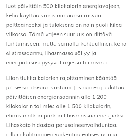
luot päivittäin 500 kilokalorin energiavajeen,
keho käyttää varastoimaansa rasvaa
polttoaineeksi ja tuloksena on noin puoli kiloa
viikossa. Tämä vajeen suuruus on riittävä
laihtumiseen, mutta samalla kohtuullinen: keho
ei stressaannu, lihasmassa säilyy ja
energiatasosi pysyvät arjessa toimivina.
Liian tiukka kalorien rajoittaminen kääntää
prosessin itseään vastaan. Jos nainen pudottaa
päivittäisen energiansaannin alle 1 200
kilokalorin tai mies alle 1 500 kilokalorin,
elimistö alkaa purkaa lihasmassaa energiaksi.
Lihaskato hidastaa perusaineenvaihduntaa,
jolloin laihtuminen vaikeutuu entisestään ja