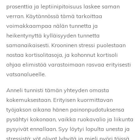
prosenttia ja leptiinipitoisuus laskee saman
verran. Käytännössä tämä tarkoittaa
voimakkaampaa nälän tunnetta ja
heikentynyttä kylläisyyden tunnetta
samanaikaisesti. Krooninen stressi puolestaan
nostaa kortisolitasoja, ja kohonnut kortisoli
ohjaa elimistöä varastoimaan rasvaa erityisesti
vatsanalueelle.
Anneli tunnisti tämän yhteyden omasta
kokemuksestaan. Erityisen kuormittavan
työjakson aikana hänen painonpudotuksensa
pysähtyi kokonaan, vaikka ruokavalio ja liikunta
pysyivät ennallaan. Syy löytyi lopulta unesta ja
stressistä: yöt olivat lyhyitä ja mieli pyöri töissä