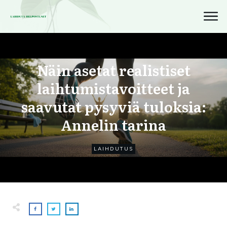
Näin asetat realistiset
laihtumistavoitteet ja
saavutat pysyviä tuloksia:
Annelin tarina
LAIHDUTUS