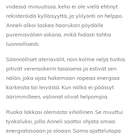
viidessä minuutissa, keho ei ole vielä ehtinyt
rekisteröidä kylläisyyttä, ja ylilyönti on helppo.
Anneli alkoi laskea haarukan pöydälle
puremisvälien aikana, mikä hidasti tahtia
luonnollisesti.
Säännölliset ateriavälit, noin kolme neljä tuntia,
pitivät verensokerin tasaisena ja estivät sen
nälän, joka ajaa hakemaan nopeaa energiaa
karkeista tai leivästä. Kun nälkä ei päässyt
äärimmilleen, valinnat olivat helpompia.
Ruoka lakkasi olemasta vihollinen. Se muuttui
työkaluksi, jolla Anneli saattoi ohjata omaa
energiatasoaan ja oloaan. Sama ajattelutapa