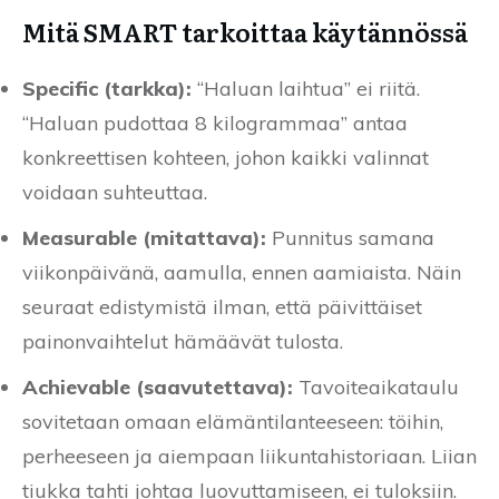
Mitä SMART tarkoittaa käytännössä
Specific (tarkka):
“Haluan laihtua” ei riitä.
“Haluan pudottaa 8 kilogrammaa” antaa
konkreettisen kohteen, johon kaikki valinnat
voidaan suhteuttaa.
Measurable (mitattava):
Punnitus samana
viikonpäivänä, aamulla, ennen aamiaista. Näin
seuraat edistymistä ilman, että päivittäiset
painonvaihtelut hämäävät tulosta.
Achievable (saavutettava):
Tavoiteaikataulu
sovitetaan omaan elämäntilanteeseen: töihin,
perheeseen ja aiempaan liikuntahistoriaan. Liian
tiukka tahti johtaa luovuttamiseen, ei tuloksiin.