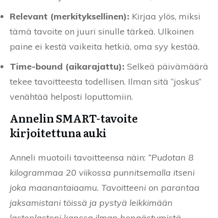
Relevant (merkityksellinen):
Kirjaa ylös, miksi
tämä tavoite on juuri sinulle tärkeä. Ulkoinen
paine ei kestä vaikeita hetkiä, oma syy kestää.
Time-bound (aikarajattu):
Selkeä päivämäärä
tekee tavoitteesta todellisen. Ilman sitä “joskus”
venähtää helposti loputtomiin.
Annelin SMART-tavoite
kirjoitettuna auki
Anneli muotoili tavoitteensa näin:
“Pudotan 8
kilogrammaa 20 viikossa punnitsemalla itseni
joka maanantaiaamu. Tavoitteeni on parantaa
jaksamistani töissä ja pystyä leikkimään
lastenlasteni kanssa ilman hengästymistä.