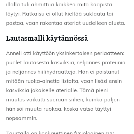
illalla tuli ahmittua kaikkea mitä kaapista
löytyi. Ratkaisu ei ollut kieltää suklaata tai
pastaa, vaan rakentaa ateriat uudelleen alusta.
Lautasmalli käytännössä
Anneli otti käyttöön yksinkertaisen periaatteen:
puolet lautasesta kasviksia, neljännes proteiinia
ja neljännes hiilihydraatteja. Hän ei poistanut
mitään ruoka-ainetta listalta, vaan lisäsi ensin
kasviksia jokaiselle aterialle. Tämä pieni
muutos vaikutti suoraan siihen, kuinka paljon
hän söi muuta ruokaa, koska vatsa täyttyi
nopeammin.
Taustalla on konkreettinen fysiologinen syy.