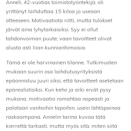
Anneli, 42-vuotias toimistotyöntekijä, oli
yrittänyt laihduttaa 15 kiloa jo useaan
otteeseen. Motivaatiota riitti, mutta tulokset
jäivät aina lyhytaikaisiksi. Syy ei ollut
tahdonvoiman puute, vaan tavoitteet olivat
alusta asti liian kunnianhimoisia.
Tämä ei ole harvinainen tilanne. Tutkimusten
mukaan suurin osa laihdutusyrityksistä
epäonnistuu juuri siksi, että tavoitteet asetetaan
epärealistisiksi. Kun keho ja arki eivät pysy
mukana, motivaatio romahtaa nopeasti ja
palataan vanhoihin tapoihin, usein lähtöpainoa
raskaampana. Annelin tarina kuvaa tätä
kierrettä tarkasti, mutta myös sitä, miten siitä