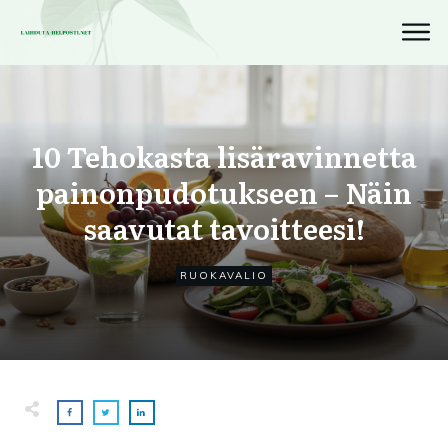
10 Tehokasta lisäravinnetta
painonpudotukseen – Näin
saavutat tavoitteesi!
RUOKAVALIO