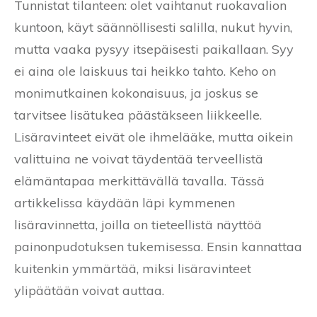
Tunnistat tilanteen: olet vaihtanut ruokavalion
kuntoon, käyt säännöllisesti salilla, nukut hyvin,
mutta vaaka pysyy itsepäisesti paikallaan. Syy
ei aina ole laiskuus tai heikko tahto. Keho on
monimutkainen kokonaisuus, ja joskus se
tarvitsee lisätukea päästäkseen liikkeelle.
Lisäravinteet eivät ole ihmelääke, mutta oikein
valittuina ne voivat täydentää terveellistä
elämäntapaa merkittävällä tavalla. Tässä
artikkelissa käydään läpi kymmenen
lisäravinnetta, joilla on tieteellistä näyttöä
painonpudotuksen tukemisessa. Ensin kannattaa
kuitenkin ymmärtää, miksi lisäravinteet
ylipäätään voivat auttaa.