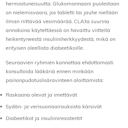
hermostuneisuutta. Glukomannaani puolestaan
on nielemisvaara, jos tabletti tai jauhe niellään
ilman riittävää vesimäärää. CLA:ta suurina
annoksina käytettäessä on havaittu viitteitä
heikentyneestä insuliiniherkkyydestä, mikä on
erityisen oleellista diabeetikoille.
Seuraavien ryhmien kannattaa ehdottomasti
konsultoida lääkäriä ennen minkään
painonpudotuslisäravinteen aloittamista:
Raskaana olevat ja imettävät
Sydän- ja verisuonisairauksista kärsivät
Diabeetikot ja insuliiniresistentit