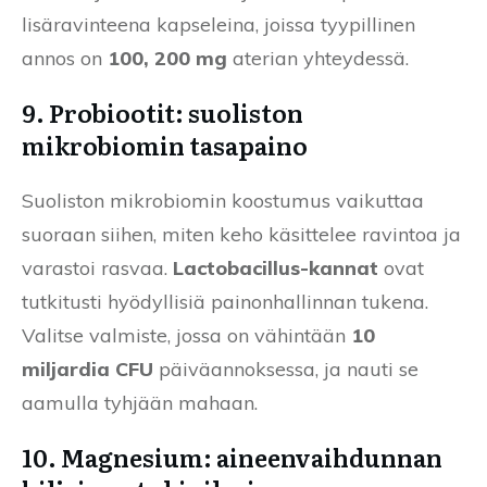
lisäravinteena kapseleina, joissa tyypillinen
annos on
100, 200 mg
aterian yhteydessä.
9. Probiootit: suoliston
mikrobiomin tasapaino
Suoliston mikrobiomin koostumus vaikuttaa
suoraan siihen, miten keho käsittelee ravintoa ja
varastoi rasvaa.
Lactobacillus-kannat
ovat
tutkitusti hyödyllisiä painonhallinnan tukena.
Valitse valmiste, jossa on vähintään
10
miljardia CFU
päiväannoksessa, ja nauti se
aamulla tyhjään mahaan.
10. Magnesium: aineenvaihdunnan