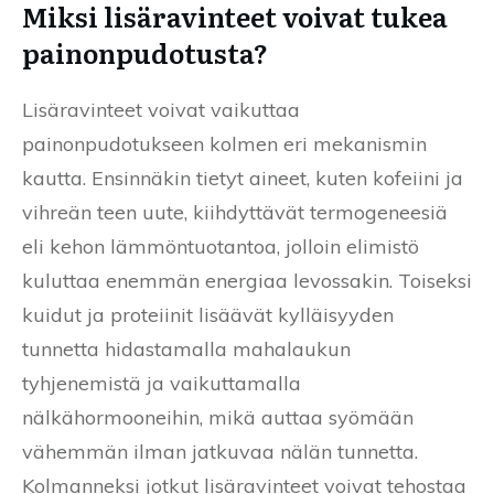
Miksi lisäravinteet voivat tukea
painonpudotusta?
Lisäravinteet voivat vaikuttaa
painonpudotukseen kolmen eri mekanismin
kautta. Ensinnäkin tietyt aineet, kuten kofeiini ja
vihreän teen uute, kiihdyttävät termogeneesiä
eli kehon lämmöntuotantoa, jolloin elimistö
kuluttaa enemmän energiaa levossakin. Toiseksi
kuidut ja proteiinit lisäävät kylläisyyden
tunnetta hidastamalla mahalaukun
tyhjenemistä ja vaikuttamalla
nälkähormooneihin, mikä auttaa syömään
vähemmän ilman jatkuvaa nälän tunnetta.
Kolmanneksi jotkut lisäravinteet voivat tehostaa