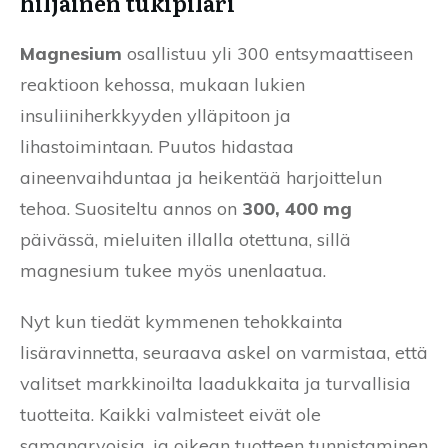
hiljainen tukipilari
Magnesium
osallistuu yli 300 entsymaattiseen
reaktioon kehossa, mukaan lukien
insuliiniherkkyyden ylläpitoon ja
lihastoimintaan. Puutos hidastaa
aineenvaihduntaa ja heikentää harjoittelun
tehoa. Suositeltu annos on
300, 400 mg
päivässä, mieluiten illalla otettuna, sillä
magnesium tukee myös unenlaatua.
Nyt kun tiedät kymmenen tehokkainta
lisäravinnetta, seuraava askel on varmistaa, että
valitset markkinoilta laadukkaita ja turvallisia
tuotteita. Kaikki valmisteet eivät ole
samanarvoisia, ja oikean tuotteen tunnistaminen