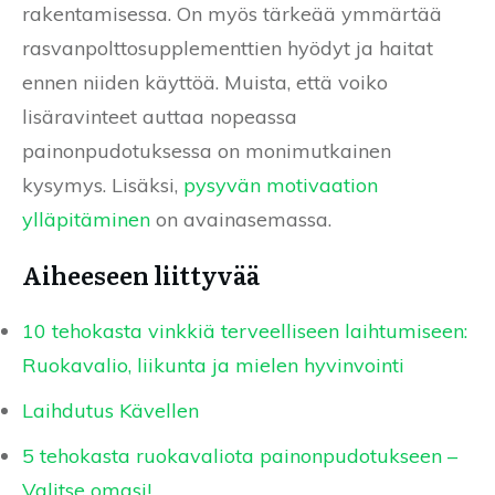
rakentamisessa. On myös tärkeää ymmärtää
rasvanpolttosupplementtien hyödyt ja haitat
ennen niiden käyttöä. Muista, että voiko
lisäravinteet auttaa nopeassa
painonpudotuksessa on monimutkainen
kysymys. Lisäksi,
pysyvän motivaation
ylläpitäminen
on avainasemassa.
Aiheeseen liittyvää
10 tehokasta vinkkiä terveelliseen laihtumiseen:
Ruokavalio, liikunta ja mielen hyvinvointi
Laihdutus Kävellen
5 tehokasta ruokavaliota painonpudotukseen –
Valitse omasi!