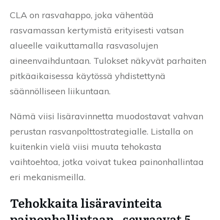
CLA on rasvahappo, joka vähentää
rasvamassan kertymistä erityisesti vatsan
alueelle vaikuttamalla rasvasolujen
aineenvaihduntaan. Tulokset näkyvät parhaiten
pitkäaikaisessa käytössä yhdistettynä
säännölliseen liikuntaan.
Nämä viisi lisäravinnetta muodostavat vahvan
perustan rasvanpolttostrategialle. Listalla on
kuitenkin vielä viisi muuta tehokasta
vaihtoehtoa, jotka voivat tukea painonhallintaa
eri mekanismeilla.
Tehokkaita lisäravinteita
painonhallintaan , seuraavat 5