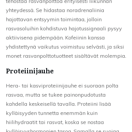
tehostaa rasvanpolttoa erityisesti liikunnan
yhteydessä. Se hidastaa noradrenaliinia
hajottavan entsyymin toimintaa, jolloin
rasvasoluihin kohdistuva hajotussignaali pysyy
aktiivisena pidempään. Kofeiinin kanssa
yhdistettynä vaikutus voimistuu selvästi, ja siksi
monet rasvanpolttotuotteet sisältävät molempia.
Proteiinijauhe
Hera- tai kasviproteiinijauhe ei suoraan polta
rasvaa, mutta se tukee painonpudotusta
kahdella keskeisellä tavalla. Proteiini lisää
kylläisyyden tunnetta enemmän kuin
hiilihydraatit tai rasvat, koska se nostaa
kylläisyyshormonien tasoa. Samalla se suojaa