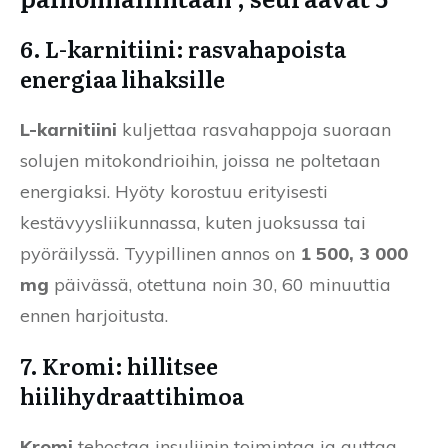
6. L-karnitiini: rasvahapoista
energiaa lihaksille
L-karnitiini
kuljettaa rasvahappoja suoraan
solujen mitokondrioihin, joissa ne poltetaan
energiaksi. Hyöty korostuu erityisesti
kestävyysliikunnassa, kuten juoksussa tai
pyöräilyssä. Tyypillinen annos on
1 500, 3 000
mg
päivässä, otettuna noin 30, 60 minuuttia
ennen harjoitusta.
7. Kromi: hillitsee
hiilihydraattihimoa
Kromi
tehostaa insuliinin toimintaa ja auttaa