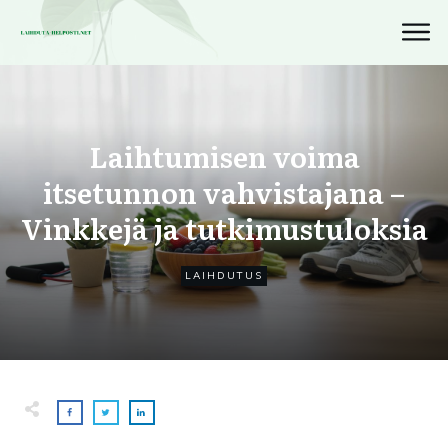
Laihtumisen voima
itsetunnon vahvistajana –
Vinkkejä ja tutkimustuloksia
LAIHDUTUS