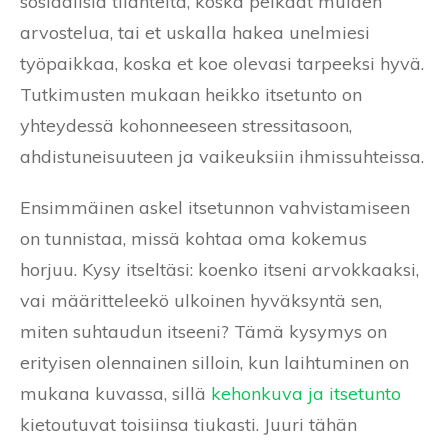
sosiaalisia tilanteita, koska pelkäät muiden
arvostelua, tai et uskalla hakea unelmiesi
työpaikkaa, koska et koe olevasi tarpeeksi hyvä.
Tutkimusten mukaan heikko itsetunto on
yhteydessä kohonneeseen stressitasoon,
ahdistuneisuuteen ja vaikeuksiin ihmissuhteissa.
Ensimmäinen askel itsetunnon vahvistamiseen
on tunnistaa, missä kohtaa oma kokemus
horjuu. Kysy itseltäsi: koenko itseni arvokkaaksi,
vai määritteleekö ulkoinen hyväksyntä sen,
miten suhtaudun itseeni? Tämä kysymys on
erityisen olennainen silloin, kun laihtuminen on
mukana kuvassa, sillä
kehonkuva ja itsetunto
kietoutuvat toisiinsa tiukasti. Juuri tähän