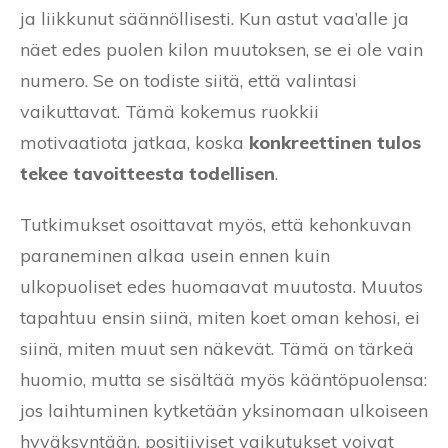
ja liikkunut säännöllisesti. Kun astut vaa’alle ja
näet edes puolen kilon muutoksen, se ei ole vain
numero. Se on todiste siitä, että valintasi
vaikuttavat. Tämä kokemus ruokkii
motivaatiota jatkaa, koska
konkreettinen tulos
tekee tavoitteesta todellisen
.
Tutkimukset osoittavat myös, että kehonkuvan
paraneminen alkaa usein ennen kuin
ulkopuoliset edes huomaavat muutosta. Muutos
tapahtuu ensin siinä, miten koet oman kehosi, ei
siinä, miten muut sen näkevät. Tämä on tärkeä
huomio, mutta se sisältää myös kääntöpuolensa:
jos laihtuminen kytketään yksinomaan ulkoiseen
hyväksyntään, positiiviset vaikutukset voivat