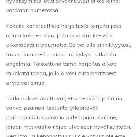
hyväksymistä, että arvokkuutesi ei ole kiinni
vaakaan numerossa.
Kokeile konkreettista harjoitusta: kirjoita joka
aamu kolme asiaa, joita arvostat itsessäsi
ulkonäöstä riippumatta. Se voi olla sinnikkyytesi,
tapasi kuunnella muita tai kykysi ratkaista
ongelmia. Toistettuna tämä harjoitus alkaa
muokata tapaa, jolla aivosi automaattisesti
arvioivat sinua.
Tutkimukset osoittavat, että henkilöt, joilla on
vahva sisäinen itsetunto, ylläpitävät
painonpudotustuloksia pidempään kuin ne,
joiden motivaatio nojaa ulkoiseen hyväksyntään.
Realismi ja kehopositiivisuus eivät siis ole este