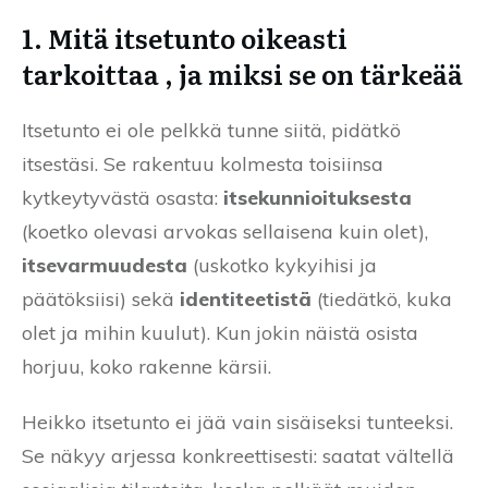
1. Mitä itsetunto oikeasti
tarkoittaa , ja miksi se on tärkeää
Itsetunto ei ole pelkkä tunne siitä, pidätkö
itsestäsi. Se rakentuu kolmesta toisiinsa
kytkeytyvästä osasta:
itsekunnioituksesta
(koetko olevasi arvokas sellaisena kuin olet),
itsevarmuudesta
(uskotko kykyihisi ja
päätöksiisi) sekä
identiteetistä
(tiedätkö, kuka
olet ja mihin kuulut). Kun jokin näistä osista
horjuu, koko rakenne kärsii.
Heikko itsetunto ei jää vain sisäiseksi tunteeksi.
Se näkyy arjessa konkreettisesti: saatat vältellä