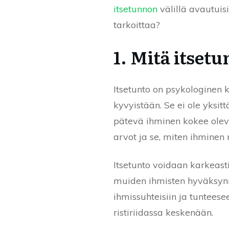
itsetunnon
välillä avautuis
tarkoittaa?
1. Mitä itset
Itsetunto on psykologinen k
kyvyistään. Se ei ole yksit
pätevä ihminen kokee olev
arvot ja se, miten ihmine
Itsetunto voidaan karkeast
muiden ihmisten hyväksynn
ihmissuhteisiin ja tunteese
ristiriidassa keskenään.