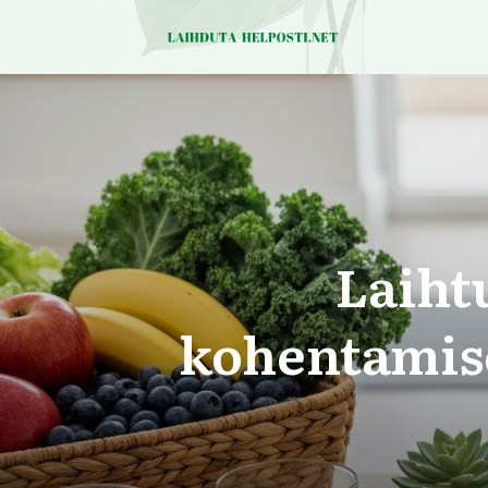
Laiht
kohentamises