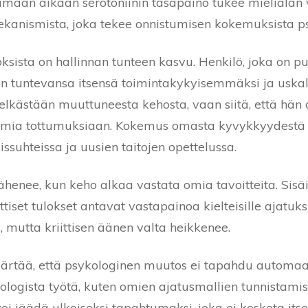
amaan aikaan serotoniinin tasapaino tukee mielialan 
mekanismista, joka tekee onnistumisen kokemuksista ps
sista on hallinnan tunteen kasvu. Henkilö, joka on p
usein tuntevansa itsensä toimintakykyisemmäksi ja usk
lkästään muuttuneesta kehosta, vaan siitä, että hän o
ia tottumuksiaan. Kokemus omasta kyvykkyydestä sii
issuhteissa ja uusien taitojen opettelussa.
vähenee, kun keho alkaa vastata omia tavoitteita. Sisä
tiset tulokset antavat vastapainoa kielteisille ajatuksi
mutta kriittisen äänen valta heikkenee.
rtää, että psykologinen muutos ei tapahdu automaat
kologista työtä, kuten omien ajatusmallien tunnistami
voi jäädä ulkoiseksi tapahtumaksi, joka ei kosketa its