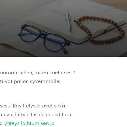
raan siihen, miten koet itsesi?
ttuvat paljon syvemmälle:
sesti. Käsittelyssä ovat sekä
n voi liittyä. Lisäksi pohditaan,
ta
yhteys laihtumisen ja