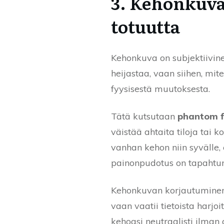
3. Kehonkuva
totuutta
Kehonkuva on subjektiivine
heijastaa, vaan siihen, mit
fyysisestä muutoksesta.
Tätä kutsutaan
phantom 
väistää ahtaita tiloja tai
vanhan kehon niin syvälle, e
painonpudotus on tapahtunut
Kehonkuvan korjautuminen 
vaan vaatii tietoista harjo
kehoasi neutraalisti ilman 