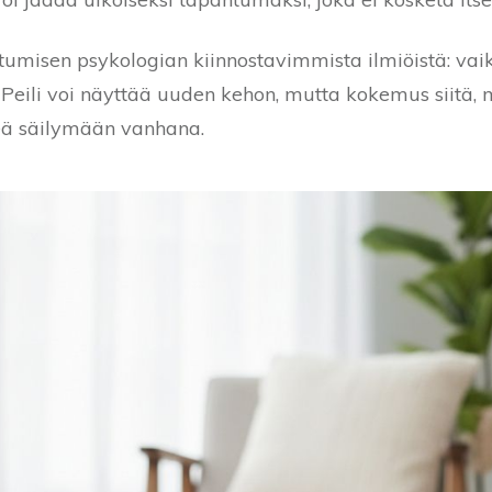
htumisen psykologian kiinnostavimmista ilmiöistä: va
. Peili voi näyttää uuden kehon, mutta kokemus siitä,
keä säilymään vanhana.