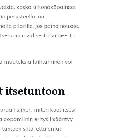
ueista, koska ulkonäköpaineet
an perusteella, on
le pilarille. Jos paino nousee,
setunnon välisestä suhteesta
ia muutoksia laihtuminen voi
t itsetuntoon
raan siihen, miten koet itsesi.
a dopamiinin eritys lisääntyy.
tunteen siitä, että omat