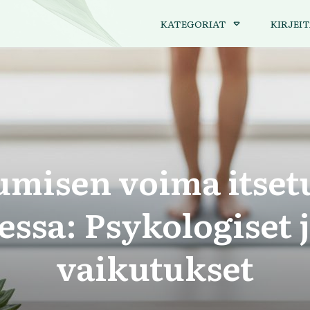
KATEGORIAT
KIRJEIT
umisen voima itse
sa: Psykologiset j
vaikutukset