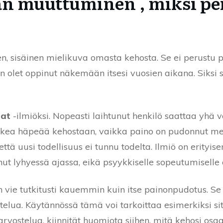
n muuttuminen , miksi peil
n, sisäinen mielikuva omasta kehosta. Se ei perustu pe
en olet oppinut näkemään itsesi vuosien aikana. Siksi 
fat
-ilmiöksi. Nopeasti laihtunut henkilö saattaa yhä va
 kokea häpeää kehostaan, vaikka paino on pudonnut merk
ttä uusi todellisuus ei tunnu todelta. Ilmiö on erityisen
 lyhyessä ajassa, eikä psyykkiselle sopeutumiselle ole
vie tutkitusti kauemmin kuin itse painonpudotus. Se 
ittelua. Käytännössä tämä voi tarkoittaa esimerkiksi si
arvostelua, kiinnität huomiota siihen, mitä kehosi osaa