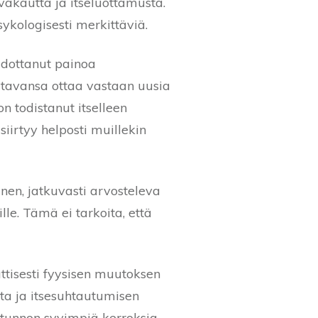
vakautta ja itseluottamusta.
ykologisesti merkittäviä.
udottanut painoa
altavansa ottaa vastaan uusia
n todistanut itselleen
rtyy helposti muillekin
inen, jatkuvasti arvosteleva
lle. Tämä ei tarkoita, että
tisesti fyysisen muutoksen
sta ja itsesuhtautumisen
etunnon syvimpiä kerroksia.