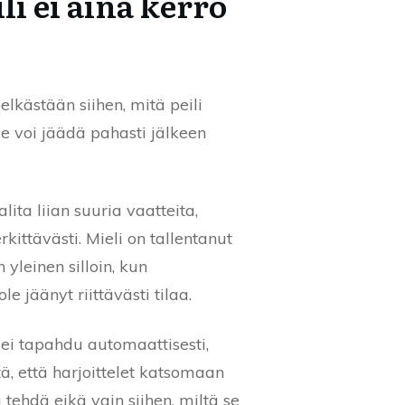
i ei aina kerro
lkästään siihen, mitä peili
se voi jäädä pahasti jälkeen
lita liian suuria vaatteita,
ittävästi. Mieli on tallentanut
 yleinen silloin, kun
 jäänyt riittävästi tilaa.
ei tapahdu automaattisesti,
tä, että harjoittelet katsomaan
 tehdä eikä vain siihen, miltä se