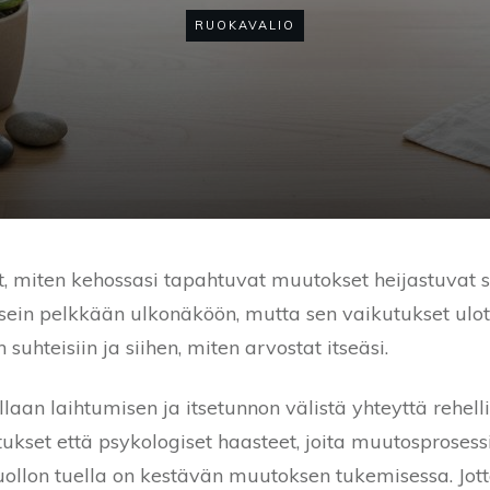
RUOKAVALIO
miten kehossasi tapahtuvat muutokset heijastuvat suo
sein pelkkään ulkonäköön, mutta sen vaikutukset ulo
n suhteisiin ja siihen, miten arvostat itseäsi.
laan laihtumisen ja itsetunnon välistä yhteyttä rehelli
utukset että psykologiset haasteet, joita muutosprosessii
uollon tuella on kestävän muutoksen tukemisessa. Jot