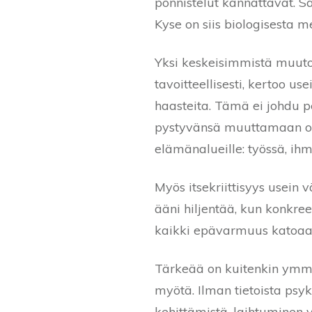
ponnistelut kannattavat. S
Kyse on siis biologisesta 
Yksi keskeisimmistä muutok
tavoitteellisesti, kertoo 
haasteita. Tämä ei johdu pe
pystyvänsä muuttamaan om
elämänalueille: työssä, ihm
Myös itsekriittisyys usein 
ääni hiljentää, kun konkreet
kaikki epävarmuus katoaa, 
Tärkeää on kuitenkin ymmä
myötä. Ilman tietoista psy
kehittämistä, laihtuminen 