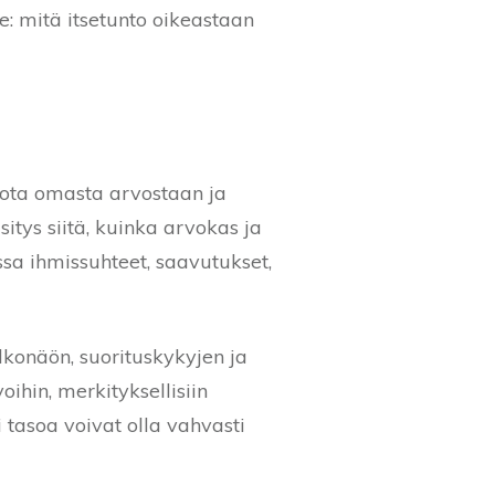
e: mitä itsetunto oikeastaan
viota omasta arvostaan ja
itys siitä, kuinka arvokas ja
a ihmissuhteet, saavutukset,
lkonäön, suorituskykyjen ja
hin, merkityksellisiin
i tasoa voivat olla vahvasti