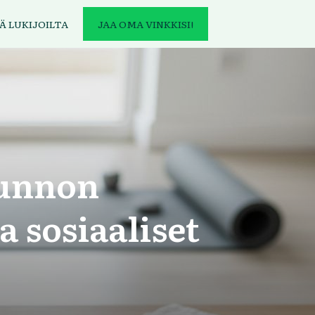
Ä LUKIJOILTA
JAA OMA VINKKISI!
tunnon
a sosiaaliset