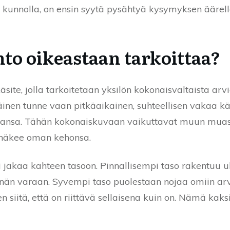
i kunnolla, on ensin syytä pysähtyä kysymyksen äärell
unto oikeastaan tarkoittaa?
äsite, jolla tarkoitetaan yksilön kokonaisvaltaista ar
täinen tunne vaan pitkäaikainen, suhteellisen vakaa käs
ansa. Tähän kokonaiskuvaan vaikuttavat muun muass
n näkee oman kehonsa.
i jakaa kahteen tasoon. Pinnallisempi taso rakentuu u
än varaan. Syvempi taso puolestaan nojaa omiin arvoi
en siitä, että on riittävä sellaisena kuin on. Nämä kaks