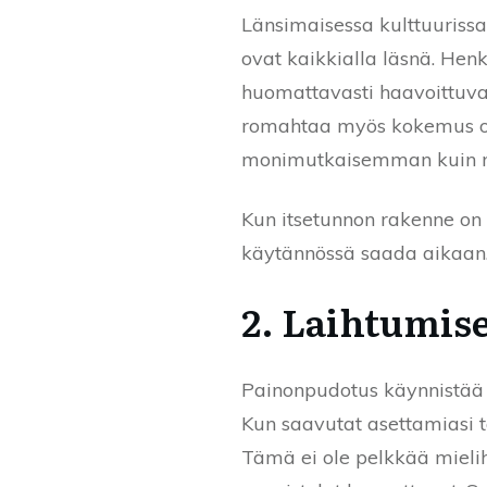
Länsimaisessa kulttuuriss
ovat kaikkialla läsnä. Hen
huomattavasti haavoittuvai
romahtaa myös kokemus oma
monimutkaisemman kuin mil
Kun itsetunnon rakenne on 
käytännössä saada aikaan
2. Laihtumis
Painonpudotus käynnistää ai
Kun saavutat asettamiasi ta
Tämä ei ole pelkkää mielih