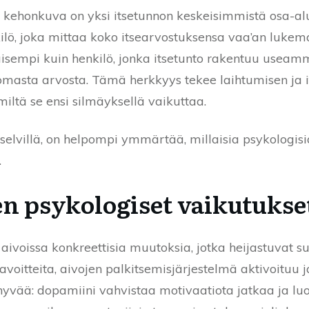
a kehonkuva on yksi itsetunnon keskeisimmistä osa-al
kilö, joka mittaa koko itsearvostuksensa vaa’an lukem
sempi kuin henkilö, jonka itsetunto rakentuu useammal
sta arvosta. Tämä herkkyys tekee laihtumisen ja it
tä se ensi silmäyksellä vaikuttaa.
selvillä, on helpompi ymmärtää, millaisia psykologis
.
en psykologiset vaikutukse
voissa konkreettisia muutoksia, jotka heijastuvat suo
voitteita, aivojen palkitsemisjärjestelmä aktivoituu j
yvää: dopamiini vahvistaa motivaatiota jatkaa ja luo 