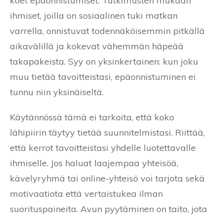
koet epäonnistumiset. Tutkimusten mukaan
ihmiset, joilla on sosiaalinen tuki matkan
varrella, onnistuvat todennäköisemmin pitkällä
aikavälillä ja kokevat vähemmän häpeää
takapakeista. Syy on yksinkertainen: kun joku
muu tietää tavoitteistasi, epäonnistuminen ei
tunnu niin yksinäiseltä.
Käytännössä tämä ei tarkoita, että koko
lähipiirin täytyy tietää suunnitelmistasi. Riittää,
että kerrot tavoitteistasi yhdelle luotettavalle
ihmiselle. Jos haluat laajempaa yhteisöä,
kävelyryhmä tai online-yhteisö voi tarjota sekä
motivaatiota että vertaistukea ilman
suorituspaineita. Avun pyytäminen on taito, jota