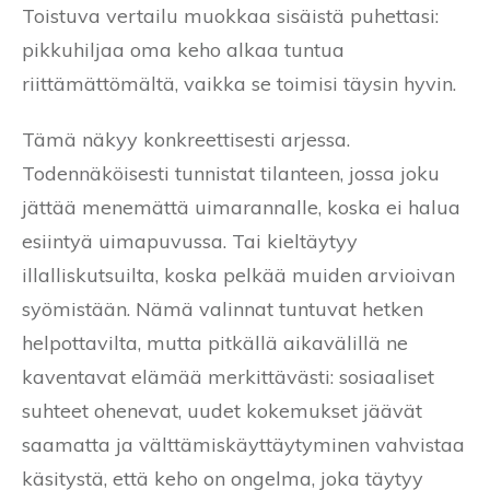
Toistuva vertailu muokkaa sisäistä puhettasi:
pikkuhiljaa oma keho alkaa tuntua
riittämättömältä, vaikka se toimisi täysin hyvin.
Tämä näkyy konkreettisesti arjessa.
Todennäköisesti tunnistat tilanteen, jossa joku
jättää menemättä uimarannalle, koska ei halua
esiintyä uimapuvussa. Tai kieltäytyy
illalliskutsuilta, koska pelkää muiden arvioivan
syömistään. Nämä valinnat tuntuvat hetken
helpottavilta, mutta pitkällä aikavälillä ne
kaventavat elämää merkittävästi: sosiaaliset
suhteet ohenevat, uudet kokemukset jäävät
saamatta ja välttämiskäyttäytyminen vahvistaa
käsitystä, että keho on ongelma, joka täytyy