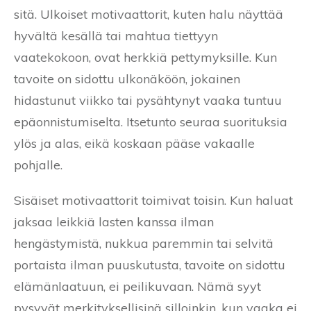
sitä. Ulkoiset motivaattorit, kuten halu näyttää
hyvältä kesällä tai mahtua tiettyyn
vaatekokoon, ovat herkkiä pettymyksille. Kun
tavoite on sidottu ulkonäköön, jokainen
hidastunut viikko tai pysähtynyt vaaka tuntuu
epäonnistumiselta. Itsetunto seuraa suorituksia
ylös ja alas, eikä koskaan pääse vakaalle
pohjalle.
Sisäiset motivaattorit toimivat toisin. Kun haluat
jaksaa leikkiä lasten kanssa ilman
hengästymistä, nukkua paremmin tai selvitä
portaista ilman puuskutusta, tavoite on sidottu
elämänlaatuun, ei peilikuvaan. Nämä syyt
pysyvät merkityksellisinä silloinkin, kun vaaka ei