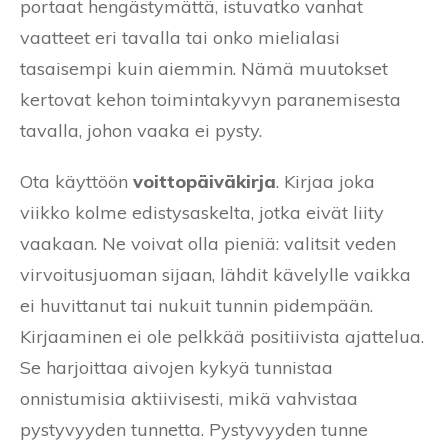
portaat hengästymättä, istuvatko vanhat
vaatteet eri tavalla tai onko mielialasi
tasaisempi kuin aiemmin. Nämä muutokset
kertovat kehon toimintakyvyn paranemisesta
tavalla, johon vaaka ei pysty.
Ota käyttöön
voittopäiväkirja
. Kirjaa joka
viikko kolme edistysaskelta, jotka eivät liity
vaakaan. Ne voivat olla pieniä: valitsit veden
virvoitusjuoman sijaan, lähdit kävelylle vaikka
ei huvittanut tai nukuit tunnin pidempään.
Kirjaaminen ei ole pelkkää positiivista ajattelua.
Se harjoittaa aivojen kykyä tunnistaa
onnistumisia aktiivisesti, mikä vahvistaa
pystyvyyden tunnetta. Pystyvyyden tunne