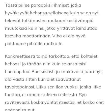
Tässä piilee paradoksi: ihmiset, jotka
hyväksyvät kehonsa sellaisena kuin se on nyt,
tekevät tutkimusten mukaan kestävämpiä
muutoksia kuin ne, jotka yrittävät laihduttaa
itseviha moottorinaan. Viha ei ole hyvä
polttoaine pitkälle matkalle.
Konkreettisesti tämä tarkoittaa, että kohtelet
kehoasi jo tänään niin kuin se ansaitsisi
huolenpitoa. Pue siististi ja mukavasti juuri nyt,
älä vasta sitten kun olet saavuttanut
tavoitepainosi. Liiku sen ilon vuoksi, jonka liike
tuottaa, ei rangaistuksena eilisestä. Syö
ravitsevasti, koska välität itsestäsi, et koska olet
epäonnistunut.