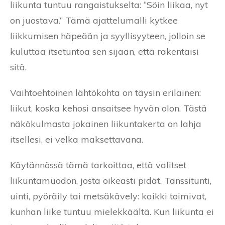
liikunta tuntuu rangaistukselta: “Söin liikaa, nyt
on juostava.” Tämä ajattelumalli kytkee
liikkumisen häpeään ja syyllisyyteen, jolloin se
kuluttaa itsetuntoa sen sijaan, että rakentaisi
sitä.
Vaihtoehtoinen lähtökohta on täysin erilainen:
liikut, koska kehosi ansaitsee hyvän olon. Tästä
näkökulmasta jokainen liikuntakerta on lahja
itsellesi, ei velka maksettavana.
Käytännössä tämä tarkoittaa, että valitset
liikuntamuodon, josta oikeasti pidät. Tanssitunti,
uinti, pyöräily tai metsäkävely: kaikki toimivat,
kunhan liike tuntuu mielekkäältä. Kun liikunta ei