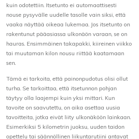
kuin odotettiin. Itsetunto ei automaattisesti
nouse pysyvälle uudelle tasolle vain siksi, että
vaaka näyttää oikeaa lukemaa. Jos itsetunto on
rakentunut pääasiassa ulkonäön varaan, se on
hauras. Ensimmäinen takapakki, kiireinen viikko
tai muutaman kilon nousu riittää kaatamaan
sen.
Tämä ei tarkoita, että painonpudotus olisi ollut
turha. Se tarkoittaa, että itsetunnon pohjan
täytyy olla laajempi kuin yksi mittari. Kun
tavoite on saavutettu, on aika asettaa uusia
tavoitteita, jotka eivät liity ulkonäköön lainkaan.
Esimerkiksi 5 kilometrin juoksu, uuden taidon
opettelu tai säännöllinen liikuntarutiini antavat