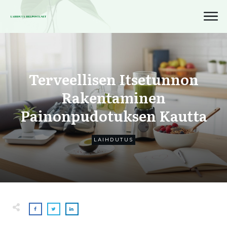
Terveellisen Itsetunnon
Rakentaminen
Painonpudotuksen Kautta
LAIHDUTUS