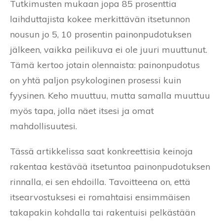
Tutkimusten mukaan jopa 85 prosenttia
laihduttajista kokee merkittävän itsetunnon
nousun jo 5, 10 prosentin painonpudotuksen
jälkeen, vaikka peilikuva ei ole juuri muuttunut.
Tämä kertoo jotain olennaista: painonpudotus
on yhtä paljon psykologinen prosessi kuin
fyysinen. Keho muuttuu, mutta samalla muuttuu
myös tapa, jolla näet itsesi ja omat
mahdollisuutesi.
Tässä artikkelissa saat konkreettisia keinoja
rakentaa kestävää itsetuntoa painonpudotuksen
rinnalla, ei sen ehdoilla. Tavoitteena on, että
itsearvostuksesi ei romahtaisi ensimmäisen
takapakin kohdalla tai rakentuisi pelkästään