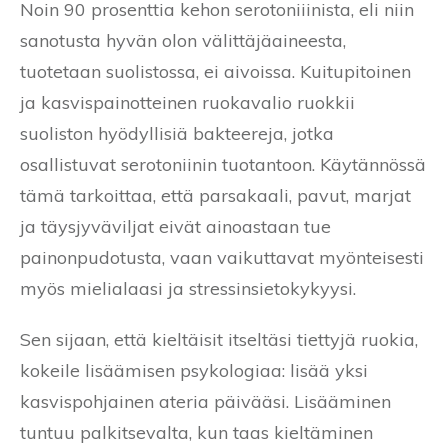
Noin 90 prosenttia kehon serotoniiinista, eli niin
sanotusta hyvän olon välittäjäaineesta,
tuotetaan suolistossa, ei aivoissa. Kuitupitoinen
ja kasvispainotteinen ruokavalio ruokkii
suoliston hyödyllisiä bakteereja, jotka
osallistuvat serotoniinin tuotantoon. Käytännössä
tämä tarkoittaa, että parsakaali, pavut, marjat
ja täysjyväviljat eivät ainoastaan tue
painonpudotusta, vaan vaikuttavat myönteisesti
myös mielialaasi ja stressinsietokykyysi.
Sen sijaan, että kieltäisit itseltäsi tiettyjä ruokia,
kokeile lisäämisen psykologiaa: lisää yksi
kasvispohjainen ateria päivääsi. Lisääminen
tuntuu palkitsevalta, kun taas kieltäminen