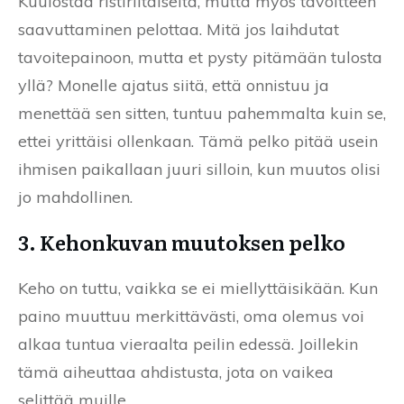
Kuulostaa ristiriitaiselta, mutta myös tavoitteen
saavuttaminen pelottaa. Mitä jos laihdutat
tavoitepainoon, mutta et pysty pitämään tulosta
yllä? Monelle ajatus siitä, että onnistuu ja
menettää sen sitten, tuntuu pahemmalta kuin se,
ettei yrittäisi ollenkaan. Tämä pelko pitää usein
ihmisen paikallaan juuri silloin, kun muutos olisi
jo mahdollinen.
3. Kehonkuvan muutoksen pelko
Keho on tuttu, vaikka se ei miellyttäisikään. Kun
paino muuttuu merkittävästi, oma olemus voi
alkaa tuntua vieraalta peilin edessä. Joillekin
tämä aiheuttaa ahdistusta, jota on vaikea
selittää muille.