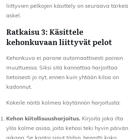
liittyvien pelkojen käsittely on seuraava tärkeä
askel.
Ratkaisu 3: Käsittele
kehonkuvaan liittyvät pelot
Kehonkuva ei parane automaattisesti painon
muuttuessa. Siksi sitä kannattaa harjoittaa
tietoisesti jo nyt, ennen kuin yhtään kiloa on
kadonnut.
Kokeile näitä kolmea käytännön harjoitusta:
Kehon kiitollisuusharjoitus.
Kirjoita joka ilta
ylös kolme asiaa, joita kehosi teki hyvin päivän
aikana. Se kantoi sinut töihin, hengitti koko