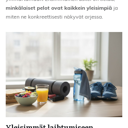
minkälaiset pelot ovat kaikkein yleisimpiä
ja
miten ne konkreettisesti näkyvät arjessa.
Yleisimmät laihtumiseen