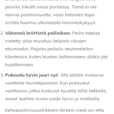
päivän, liikutti sinua portaissa. Tämä ei ole
naiivia positiivisuutta, vaan tietoinen tapa
siirtää huomio ulkonäöstä toimintakykyyn.
Vähennä kriittistä peiliaikaa.
Peilin edessä
vietetty aika muuttuu helposti vikojen
etsimiseksi. Rajoita peilailu neutraaleihin
tilanteisiin, kuten hiusten laittamiseen, äläkä jää
tuijottamaan.
Pukeudu hyvin juuri nyt.
Älä säästä mukavia
vaatteita tavoitepainoon. Kun pukeudut
vaatteisiin, jotka tuntuvat hyvältä tällä hetkellä,
annat itsellesi luvan voida hyvin jo matkalla.
Kehopositiivisuusliikkeen tärkein viesti on, että