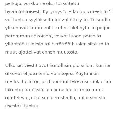
pelkoja, vaikka ne olisi tarkoitettu
hyväntahtoisesti. Kysymys “oletko taas dieetillä?”
voi tuntua syytökseltä tai vähättelyltä. Toisaalta
ylikehuvat kommentit, kuten “olet nyt niin paljon
paremman näköinen”, voivat luoda paineita
ylläpitää tuloksia tai herättää huolen siitä, mitä
muut ajattelivat ennen muutosta.
Ulkoiset viestit ovat haitallisimpia silloin, kun ne
alkavat ohjata omia valintojasi. Käytännön
merkki tästä on, jos huomaat tekeväsi ruoka- tai
liikuntapäätöksiä sen perusteella, mitä muut
ajattelevat, etkä sen perusteella, miltä sinusta
itsestäsi tuntuu.