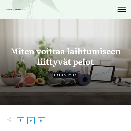
Miten voittaa laihtumiseen
liittyvät pelot
LAIHDUTUS