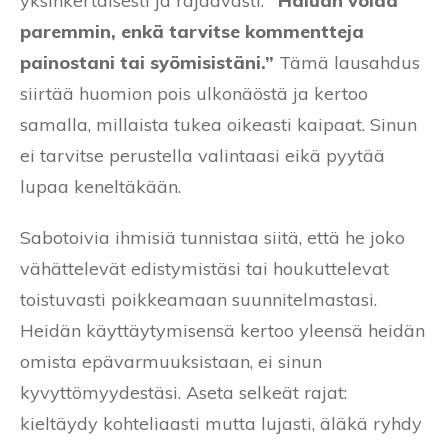
yksinkertaisesti ja rajaavasti:
“Haluan voida
paremmin, enkä tarvitse kommentteja
painostani tai syömisistäni.”
Tämä lausahdus
siirtää huomion pois ulkonäöstä ja kertoo
samalla, millaista tukea oikeasti kaipaat. Sinun
ei tarvitse perustella valintaasi eikä pyytää
lupaa keneltäkään.
Sabotoivia ihmisiä tunnistaa siitä, että he joko
vähättelevät edistymistäsi tai houkuttelevat
toistuvasti poikkeamaan suunnitelmastasi.
Heidän käyttäytymisensä kertoo yleensä heidän
omista epävarmuuksistaan, ei sinun
kyvyttömyydestäsi. Aseta selkeät rajat:
kieltäydy kohteliaasti mutta lujasti, äläkä ryhdy