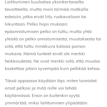
Laihtuminen kuulostaa yksinkertaiselta
tavoitteelta, mutta moni törmää matkalla
esteisiin, jotka eivät liity ruokavalioon tai
liikuntaan. Pelko hiipii mukaan:
epäonnistumisen pelko on tuttu, mutta yhtä
yleistä on pelko onnistumisesta, muutoksesta tai
siitä, että tuttu minäkuva katoaa painon
mukana. Nämä tunteet eivät ole merkki
heikkoudesta. Ne ovat merkki siitä, että muutos
koskettaa jotain syvempää kuin pelkkää kehoa.
Tässä oppaassa käydään läpi, miten tunnistat
omat pelkosi ja mitä niille voi tehdä
käytännössä. Ensin on kuitenkin syytä
ymmärtää, miksi laihtuminen ylipäätään