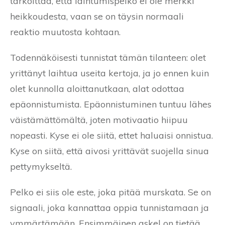
tarkoittaa, että laihtumispelko ei ole merkki
heikkoudesta, vaan se on täysin normaali
reaktio muutosta kohtaan.
Todennäköisesti tunnistat tämän tilanteen: olet
yrittänyt laihtua useita kertoja, ja jo ennen kuin
olet kunnolla aloittanutkaan, alat odottaa
epäonnistumista. Epäonnistuminen tuntuu lähes
väistämättömältä, joten motivaatio hiipuu
nopeasti. Kyse ei ole siitä, ettet haluaisi onnistua.
Kyse on siitä, että aivosi yrittävät suojella sinua
pettymykseltä.
Pelko ei siis ole este, joka pitää murskata. Se on
signaali, joka kannattaa oppia tunnistamaan ja
ymmärtämään. Ensimmäinen askel on tietää,