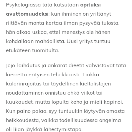
Psykologiassa tätä kutsutaan
opituksi
avuttomuudeksi
: kun ihminen on yrittänyt
riittävän monta kertaa ilman pysyvää tulosta,
hän alkaa uskoa, ettei menestys ole hänen
kohdallaan mahdollista. Uusi yritys tuntuu
etukäteen tuomitulta.
Jojo-laihdutus ja ankarat dieetit vahvistavat tätä
kierrettä erityisen tehokkaasti. Tiukka
kalorinrajoitus tai täydellinen kieltolistojen
noudattaminen onnistuu ehkä viikot tai
kuukaudet, mutta lopulta keho ja mieli kapinoi.
Kun paino palaa, syy tuntuukin löytyvän omasta
heikkoudesta, vaikka todellisuudessa ongelma
oli liian jäykkä lähestymistapa.