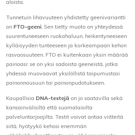
aloista.
Tunnetuin lihavuuteen yhdistetty geenivariantti
on
FTO-geeni
. Sen tietty muoto on yhteydessä
suurentuneeseen ruokahaluun, heikentyneeseen
kylläisyyden tunteeseen ja korkeampaan kehon
rasvaosuuteen. FTO ei kuitenkaan yksin määrää
painoasi: se on yksi sadoista geeneistä, jotka
yhdessä muovaavat yksilöllistä taipumustasi
painonnousuun tai painonpudotukseen.
Kaupallisia
DNA-testejä
on jo saatavilla sekä
kansainvälisiltä että suomalaisilta
palveluntarjoajilta. Testit voivat antaa viitteitä
siitä, hyötyykö kehosi enemmän