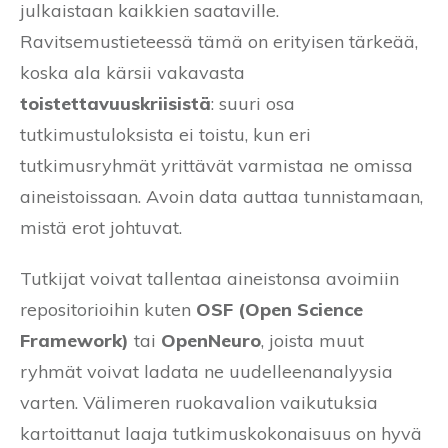
julkaistaan kaikkien saataville.
Ravitsemustieteessä tämä on erityisen tärkeää,
koska ala kärsii vakavasta
toistettavuuskriisistä
: suuri osa
tutkimustuloksista ei toistu, kun eri
tutkimusryhmät yrittävät varmistaa ne omissa
aineistoissaan. Avoin data auttaa tunnistamaan,
mistä erot johtuvat.
Tutkijat voivat tallentaa aineistonsa avoimiin
repositorioihin kuten
OSF (Open Science
Framework)
tai
OpenNeuro
, joista muut
ryhmät voivat ladata ne uudelleenanalyysia
varten. Välimeren ruokavalion vaikutuksia
kartoittanut laaja tutkimuskokonaisuus on hyvä