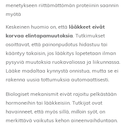
menetykseen riittämättömän proteiinin saannin
myötä
Keskeinen huomio on, että
lääkkeet eivät
korvaa elintapamuutoksia
. Tutkimukset
osoittavat, että painonpudotus hidastuu tai
kääntyy takaisin, jos lääkitys lopetetaan ilman
pysyviä muutoksia ruokavaliossa ja liikunnassa.
Lääke madaltaa kynnystä onnistua, mutta se ei
rakenna uusia tottumuksia automaattisesti.
Biologiset mekanismit eivät rajoitu pelkästään
hormoneihin tai lääkkeisiin. Tutkijat ovat
havainneet, että myös sillä,
milloin
syöt, on
merkittävä vaikutus kehon aineenvaihduntaan.