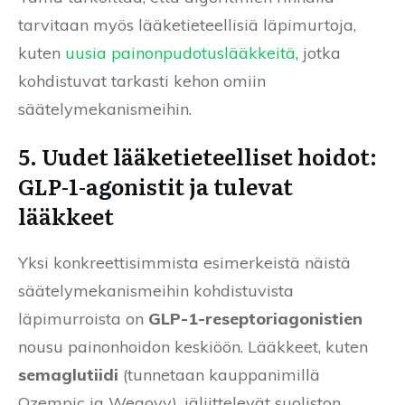
tarvitaan myös lääketieteellisiä läpimurtoja,
kuten
uusia painonpudotuslääkkeitä
, jotka
kohdistuvat tarkasti kehon omiin
säätelymekanismeihin.
5. Uudet lääketieteelliset hoidot:
GLP-1-agonistit ja tulevat
lääkkeet
Yksi konkreettisimmista esimerkeistä näistä
säätelymekanismeihin kohdistuvista
läpimurroista on
GLP-1-reseptoriagonistien
nousu painonhoidon keskiöön. Lääkkeet, kuten
semaglutiidi
(tunnetaan kauppanimillä
Ozempic ja Wegovy), jäljittelevät suoliston