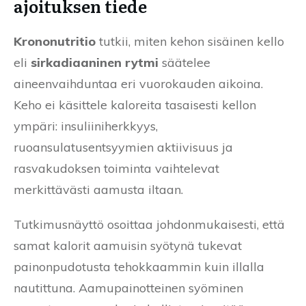
ajoituksen tiede
Krononutritio
tutkii, miten kehon sisäinen kello
eli
sirkadiaaninen rytmi
säätelee
aineenvaihduntaa eri vuorokauden aikoina.
Keho ei käsittele kaloreita tasaisesti kellon
ympäri: insuliiniherkkyys,
ruoansulatusentsyymien aktiivisuus ja
rasvakudoksen toiminta vaihtelevat
merkittävästi aamusta iltaan.
Tutkimusnäyttö osoittaa johdonmukaisesti, että
samat kalorit aamuisin syötynä tukevat
painonpudotusta tehokkaammin kuin illalla
nautittuna. Aamupainotteinen syöminen