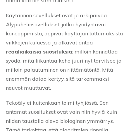
antaa kaikille samanlaisina.
Käytännön sovellukset ovat jo arkipäivää.
Älypuhelinsovellukset, jotka hyödyntävät
koneoppimista, oppivat käyttäjän tottumuksista
viikkojen kuluessa ja alkavat antaa
reaaliaikaisia suosituksia
: milloin kannattaa
syödä, mitä liikuntaa keho juuri nyt tarvitsee ja
milloin palautuminen on riittämätöntä. Mitä
enemmän dataa kertyy, sitä tarkemmaksi
neuvot muuttuvat.
Tekoäly ei kuitenkaan toimi tyhjiössä. Sen
antamat suositukset ovat vain niin hyviä kuin
niiden taustalla oleva biologinen ymmärrys.
Tämä tarkoittaa, että algoritmien rinnalla