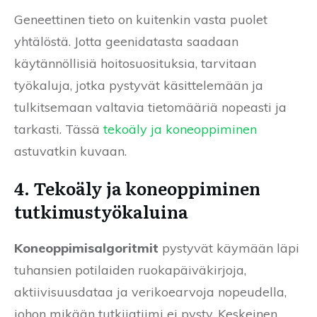
Geneettinen tieto on kuitenkin vasta puolet
yhtälöstä. Jotta geenidatasta saadaan
käytännöllisiä hoitosuosituksia, tarvitaan
työkaluja, jotka pystyvät käsittelemään ja
tulkitsemaan valtavia tietomääriä nopeasti ja
tarkasti. Tässä
tekoäly ja koneoppiminen
astuvatkin kuvaan.
4. Tekoäly ja koneoppiminen
tutkimustyökaluina
Koneoppimisalgoritmit
pystyvät käymään läpi
tuhansien potilaiden ruokapäiväkirjoja,
aktiivisuusdataa ja verikoearvoja nopeudella,
johon mikään tutkijatiimi ei pysty. Keskeinen