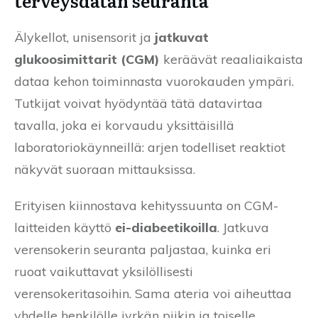
terveysdatan seuranta
Älykellot, unisensorit ja
jatkuvat
glukoosimittarit (CGM)
keräävät reaaliaikaista
dataa kehon toiminnasta vuorokauden ympäri.
Tutkijat voivat hyödyntää tätä datavirtaa
tavalla, joka ei korvaudu yksittäisillä
laboratoriokäynneillä: arjen todelliset reaktiot
näkyvät suoraan mittauksissa.
Erityisen kiinnostava kehityssuunta on CGM-
laitteiden käyttö
ei-diabeetikoilla
. Jatkuva
verensokerin seuranta paljastaa, kuinka eri
ruoat vaikuttavat yksilöllisesti
verensokeritasoihin. Sama ateria voi aiheuttaa
yhdelle henkilölle jyrkän piikin ja toiselle