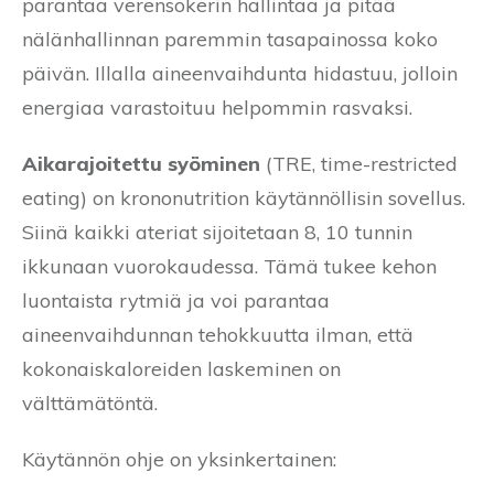
parantaa verensokerin hallintaa ja pitää
nälänhallinnan paremmin tasapainossa koko
päivän. Illalla aineenvaihdunta hidastuu, jolloin
energiaa varastoituu helpommin rasvaksi.
Aikarajoitettu syöminen
(TRE, time-restricted
eating) on krononutrition käytännöllisin sovellus.
Siinä kaikki ateriat sijoitetaan 8, 10 tunnin
ikkunaan vuorokaudessa. Tämä tukee kehon
luontaista rytmiä ja voi parantaa
aineenvaihdunnan tehokkuutta ilman, että
kokonaiskaloreiden laskeminen on
välttämätöntä.
Käytännön ohje on yksinkertainen: