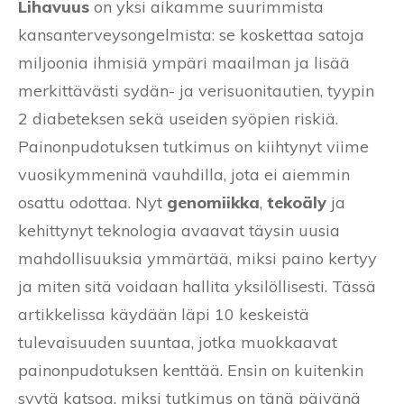
Lihavuus
on yksi aikamme suurimmista
kansanterveysongelmista: se koskettaa satoja
miljoonia ihmisiä ympäri maailman ja lisää
merkittävästi sydän- ja verisuonitautien, tyypin
2 diabeteksen sekä useiden syöpien riskiä.
Painonpudotuksen tutkimus on kiihtynyt viime
vuosikymmeninä vauhdilla, jota ei aiemmin
osattu odottaa. Nyt
genomiikka
,
tekoäly
ja
kehittynyt teknologia avaavat täysin uusia
mahdollisuuksia ymmärtää, miksi paino kertyy
ja miten sitä voidaan hallita yksilöllisesti. Tässä
artikkelissa käydään läpi 10 keskeistä
tulevaisuuden suuntaa, jotka muokkaavat
painonpudotuksen kenttää. Ensin on kuitenkin
syytä katsoa, miksi tutkimus on tänä päivänä