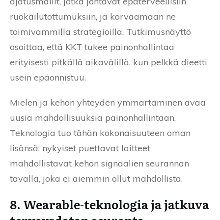
ajatusmallit, jotka johtavat epäterveellisiin
ruokailutottumuksiin, ja korvaamaan ne
toimivammilla strategioilla. Tutkimusnäyttö
osoittaa, että KKT tukee painonhallintaa
erityisesti pitkällä aikavälillä, kun pelkkä dieetti
usein epäonnistuu.
Mielen ja kehon yhteyden ymmärtäminen avaa
uusia mahdollisuuksia painonhallintaan.
Teknologia tuo tähän kokonaisuuteen oman
lisänsä: nykyiset puettavat laitteet
mahdollistavat kehon signaalien seurannan
tavalla, joka ei aiemmin ollut mahdollista.
8. Wearable-teknologia ja jatkuva