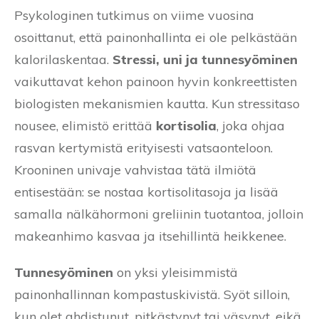
Psykologinen tutkimus on viime vuosina
osoittanut, että painonhallinta ei ole pelkästään
kalorilaskentaa.
Stressi, uni ja tunnesyöminen
vaikuttavat kehon painoon hyvin konkreettisten
biologisten mekanismien kautta. Kun stressitaso
nousee, elimistö erittää
kortisolia
, joka ohjaa
rasvan kertymistä erityisesti vatsaonteloon.
Krooninen univaje vahvistaa tätä ilmiötä
entisestään: se nostaa kortisolitasoja ja lisää
samalla nälkähormoni greliinin tuotantoa, jolloin
makeanhimo kasvaa ja itsehillintä heikkenee.
Tunnesyöminen
on yksi yleisimmistä
painonhallinnan kompastuskivistä. Syöt silloin,
kun olet ahdistunut, pitkästynyt tai väsynyt, eikä