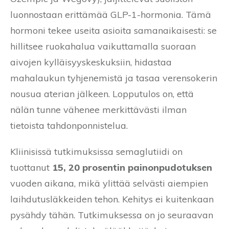
luonnostaan erittämää GLP-1-hormonia. Tämä
hormoni tekee useita asioita samanaikaisesti: se
hillitsee ruokahalua vaikuttamalla suoraan
aivojen kylläisyyskeskuksiin, hidastaa
mahalaukun tyhjenemistä ja tasaa verensokerin
nousua aterian jälkeen. Lopputulos on, että
nälän tunne vähenee merkittävästi ilman
tietoista tahdonponnistelua.
Kliinisissä tutkimuksissa semaglutiidi on
tuottanut
15, 20 prosentin painonpudotuksen
vuoden aikana, mikä ylittää selvästi aiempien
laihdutusläkkeiden tehon. Kehitys ei kuitenkaan
pysähdy tähän. Tutkimuksessa on jo seuraavan