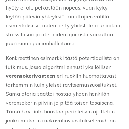
hyöty ei ole pelkästään nopeus, vaan kyky
löytää piileviä yhteyksiä muuttujien välillä:
esimerkiksi se, miten tietty yhdistelmä uniaikaa,
stressitasoa ja aterioiden ajoitusta vaikuttaa
juuri sinun painonhallintaasi.
Konkreettinen esimerkki tästä potentiaalista on
tutkimus, jossa algoritmi ennusti yksilöllisen
verensokerivasteen
eri ruokiin huomattavasti
tarkemmin kuin yleiset ravitsemussuositukset.
Sama ateria saattoi nostaa yhden henkilön
verensokerin pilviin ja pitää toisen tasaisena.
Tämä havainto haastaa perinteisen ajattelun,
jonka mukaan ruokavaliosuositukset voidaan