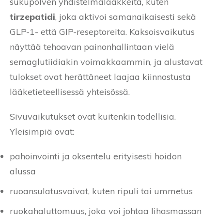
sukupolven yhdistelmälääkkeitä, kuten
tirzepatidi
, joka aktivoi samanaikaisesti sekä
GLP-1- että GIP-reseptoreita. Kaksoisvaikutus
näyttää tehoavan painonhallintaan vielä
semaglutiidiakin voimakkaammin, ja alustavat
tulokset ovat herättäneet laajaa kiinnostusta
lääketieteellisessä yhteisössä.
Sivuvaikutukset ovat kuitenkin todellisia.
Yleisimpiä ovat:
pahoinvointi ja oksentelu erityisesti hoidon
alussa
ruoansulatusvaivat, kuten ripuli tai ummetus
ruokahaluttomuus, joka voi johtaa lihasmassan