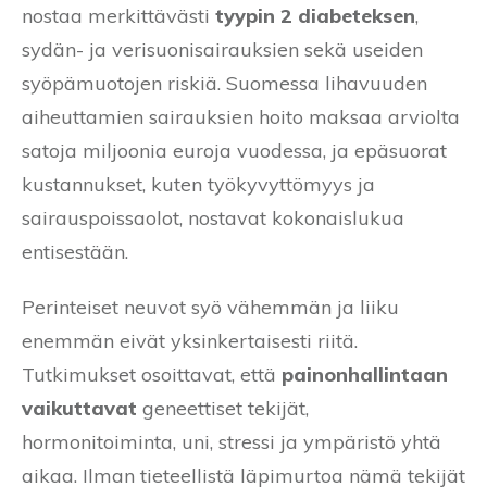
nostaa merkittävästi
tyypin 2 diabeteksen
,
sydän- ja verisuonisairauksien sekä useiden
syöpämuotojen riskiä. Suomessa lihavuuden
aiheuttamien sairauksien hoito maksaa arviolta
satoja miljoonia euroja vuodessa, ja epäsuorat
kustannukset, kuten työkyvyttömyys ja
sairauspoissaolot, nostavat kokonaislukua
entisestään.
Perinteiset neuvot syö vähemmän ja liiku
enemmän eivät yksinkertaisesti riitä.
Tutkimukset osoittavat, että
painonhallintaan
vaikuttavat
geneettiset tekijät,
hormonitoiminta, uni, stressi ja ympäristö yhtä
aikaa. Ilman tieteellistä läpimurtoa nämä tekijät