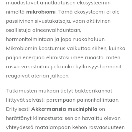
muodostavat ainutlaatuisen ekosysteemin
nimeltä
mikrobiomi
. Tämä ekosysteemi ei ole
passiivinen sivustakatsoja, vaan aktiivinen
osallistuja aineenvaihduntaan,
hormonitoimintaan ja jopa ruokahaluun.
Mikrobiomin koostumus vaikuttaa siihen, kuinka
paljon energiaa elimistösi imee ruoasta, miten
rasva varastoituu ja kuinka kylläisyyshormonit
reagoivat aterian jälkeen.
Tutkimusten mukaan tietyt bakteerikannat
liittyvät selvästi parempaan painonhallintaan.
Erityisesti
Akkermansia muciniphila
on
herättänyt kiinnostusta: sen on havaittu olevan
yhteydessä matalampaan kehon rasvaosuuteen