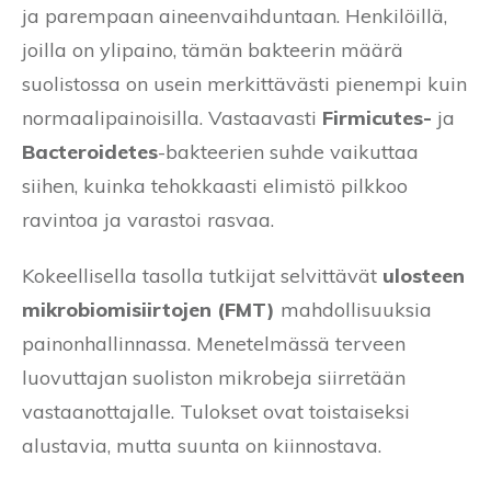
ja parempaan aineenvaihduntaan. Henkilöillä,
joilla on ylipaino, tämän bakteerin määrä
suolistossa on usein merkittävästi pienempi kuin
normaalipainoisilla. Vastaavasti
Firmicutes-
ja
Bacteroidetes
-bakteerien suhde vaikuttaa
siihen, kuinka tehokkaasti elimistö pilkkoo
ravintoa ja varastoi rasvaa.
Kokeellisella tasolla tutkijat selvittävät
ulosteen
mikrobiomisiirtojen (FMT)
mahdollisuuksia
painonhallinnassa. Menetelmässä terveen
luovuttajan suoliston mikrobeja siirretään
vastaanottajalle. Tulokset ovat toistaiseksi
alustavia, mutta suunta on kiinnostava.