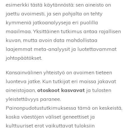
esimerkki tästä käytännöstä: sen aineisto on
jaettu avoimesti, ja sen pohjalta on tehty
kymmeniä jatkoanalyyseja eri puolilla
maailmaa. Yksittäinen tutkimus antaa rajallisen
kuvan, mutta avoin data mahdollistaa
laajemmat meta-analyysit ja luotettavammat
johtopäätökset.
Kansainvälinen yhteistyö on avoimen tieteen
luonteva jatke. Kun tutkijat eri maissa jakavat
aineistojaan,
otoskoot kasvavat
ja tulosten
yleistettävyys paranee.
Painonpudotustutkimuksessa tämä on keskeistä,
koska väestöjen väliset geneettiset ja
kulttuuriset erot vaikuttavat tuloksiin