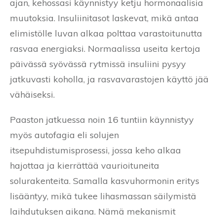
ajan, kehossasi käynnistyy ketju hormonaalisia
muutoksia. Insuliinitasot laskevat, mikä antaa
elimistölle luvan alkaa polttaa varastoitunutta
rasvaa energiaksi. Normaalissa useita kertoja
päivässä syövässä rytmissä insuliini pysyy
jatkuvasti koholla, ja rasvavarastojen käyttö jää
vähäiseksi.
Paaston jatkuessa noin 16 tuntiin käynnistyy
myös autofagia eli solujen
itsepuhdistumisprosessi, jossa keho alkaa
hajottaa ja kierrättää vaurioituneita
solurakenteita. Samalla kasvuhormonin eritys
lisääntyy, mikä tukee lihasmassan säilymistä
laihdutuksen aikana. Nämä mekanismit