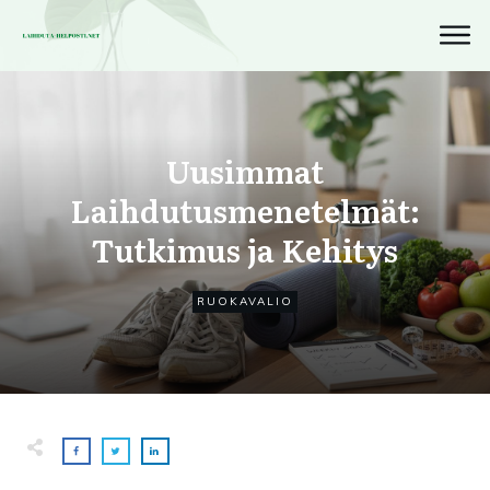
Uusimmat
Laihdutusmenetelmät:
Tutkimus ja Kehitys
RUOKAVALIO