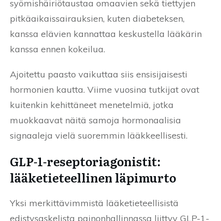
syömishäiriötaustaa omaavien sekä tiettyjen
pitkäaikaissairauksien, kuten diabeteksen,
kanssa elävien kannattaa keskustella lääkärin
kanssa ennen kokeilua.
Ajoitettu paasto vaikuttaa siis ensisijaisesti
hormonien kautta. Viime vuosina tutkijat ovat
kuitenkin kehittäneet menetelmiä, jotka
muokkaavat näitä samoja hormonaalisia
signaaleja vielä suoremmin lääkkeellisesti.
GLP-1-reseptoriagonistit:
lääketieteellinen läpimurto
Yksi merkittävimmistä lääketieteellisistä
edistysaskelista painonhallinnassa liittyy GLP-1-