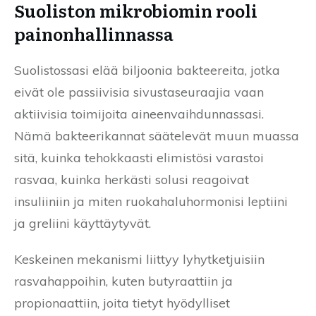
Suoliston mikrobiomin rooli
painonhallinnassa
Suolistossasi elää biljoonia bakteereita, jotka
eivät ole passiivisia sivustaseuraajia vaan
aktiivisia toimijoita aineenvaihdunnassasi.
Nämä bakteerikannat säätelevät muun muassa
sitä, kuinka tehokkaasti elimistösi varastoi
rasvaa, kuinka herkästi solusi reagoivat
insuliiniin ja miten ruokahaluhormonisi leptiini
ja greliini käyttäytyvät.
Keskeinen mekanismi liittyy lyhytketjuisiin
rasvahappoihin, kuten butyraattiin ja
propionaattiin, joita tietyt hyödylliset