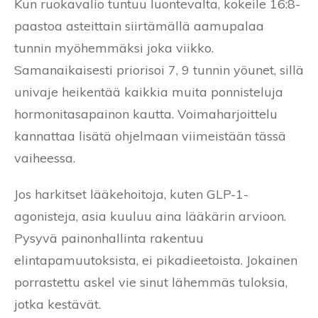
Kun ruokavalio tuntuu luontevalta, kokeile 16:8-
paastoa asteittain siirtämällä aamupalaa
tunnin myöhemmäksi joka viikko.
Samanaikaisesti priorisoi 7, 9 tunnin yöunet, sillä
univaje heikentää kaikkia muita ponnisteluja
hormonitasapainon kautta. Voimaharjoittelu
kannattaa lisätä ohjelmaan viimeistään tässä
vaiheessa.
Jos harkitset lääkehoitoja, kuten GLP-1-
agonisteja, asia kuuluu aina lääkärin arvioon.
Pysyvä painonhallinta rakentuu
elintapamuutoksista, ei pikadieetoista. Jokainen
porrastettu askel vie sinut lähemmäs tuloksia,
jotka kestävät.