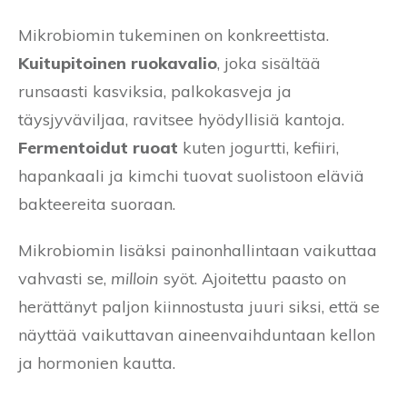
Mikrobiomin tukeminen on konkreettista.
Kuitupitoinen ruokavalio
, joka sisältää
runsaasti kasviksia, palkokasveja ja
täysjyväviljaa, ravitsee hyödyllisiä kantoja.
Fermentoidut ruoat
kuten jogurtti, kefiiri,
hapankaali ja kimchi tuovat suolistoon eläviä
bakteereita suoraan.
Mikrobiomin lisäksi painonhallintaan vaikuttaa
vahvasti se,
milloin
syöt. Ajoitettu paasto on
herättänyt paljon kiinnostusta juuri siksi, että se
näyttää vaikuttavan aineenvaihduntaan kellon
ja hormonien kautta.