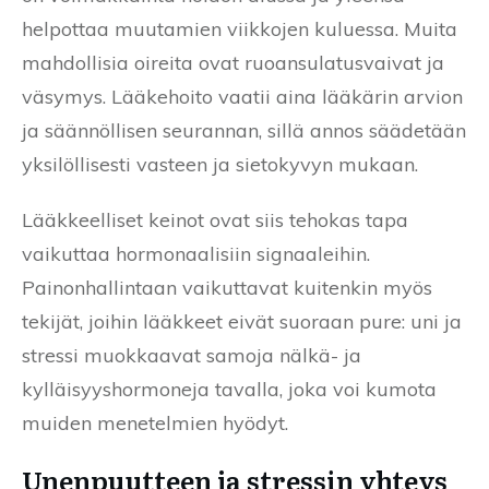
helpottaa muutamien viikkojen kuluessa. Muita
mahdollisia oireita ovat ruoansulatusvaivat ja
väsymys. Lääkehoito vaatii aina lääkärin arvion
ja säännöllisen seurannan, sillä annos säädetään
yksilöllisesti vasteen ja sietokyvyn mukaan.
Lääkkeelliset keinot ovat siis tehokas tapa
vaikuttaa hormonaalisiin signaaleihin.
Painonhallintaan vaikuttavat kuitenkin myös
tekijät, joihin lääkkeet eivät suoraan pure: uni ja
stressi muokkaavat samoja nälkä- ja
kylläisyyshormoneja tavalla, joka voi kumota
muiden menetelmien hyödyt.
Unenpuutteen ja stressin yhteys