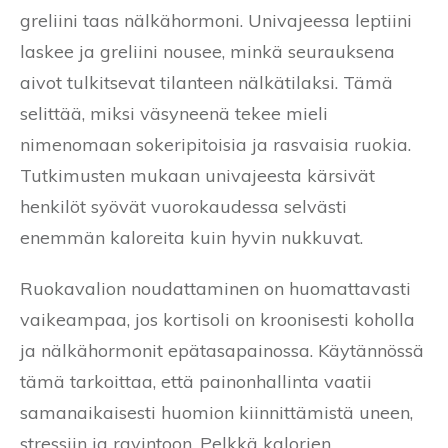
greliini taas nälkähormoni. Univajeessa leptiini
laskee ja greliini nousee, minkä seurauksena
aivot tulkitsevat tilanteen nälkätilaksi. Tämä
selittää, miksi väsyneenä tekee mieli
nimenomaan sokeripitoisia ja rasvaisia ruokia.
Tutkimusten mukaan univajeesta kärsivät
henkilöt syövät vuorokaudessa selvästi
enemmän kaloreita kuin hyvin nukkuvat.
Ruokavalion noudattaminen on huomattavasti
vaikeampaa, jos kortisoli on kroonisesti koholla
ja nälkähormonit epätasapainossa. Käytännössä
tämä tarkoittaa, että painonhallinta vaatii
samanaikaisesti huomion kiinnittämistä uneen,
stressiin ja ravintoon. Pelkkä kalorien