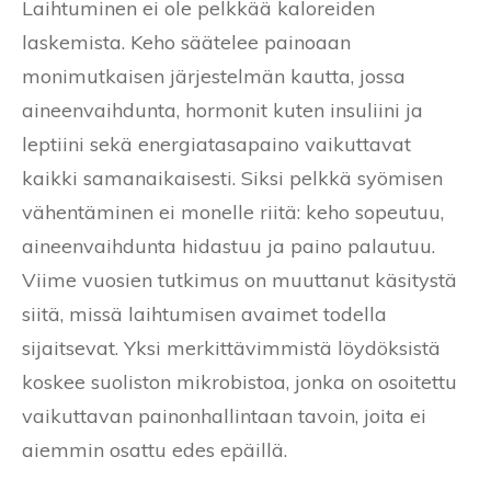
Laihtuminen ei ole pelkkää kaloreiden
laskemista. Keho säätelee painoaan
monimutkaisen järjestelmän kautta, jossa
aineenvaihdunta, hormonit kuten insuliini ja
leptiini sekä energiatasapaino vaikuttavat
kaikki samanaikaisesti. Siksi pelkkä syömisen
vähentäminen ei monelle riitä: keho sopeutuu,
aineenvaihdunta hidastuu ja paino palautuu.
Viime vuosien tutkimus on muuttanut käsitystä
siitä, missä laihtumisen avaimet todella
sijaitsevat. Yksi merkittävimmistä löydöksistä
koskee suoliston mikrobistoa, jonka on osoitettu
vaikuttavan painonhallintaan tavoin, joita ei
aiemmin osattu edes epäillä.