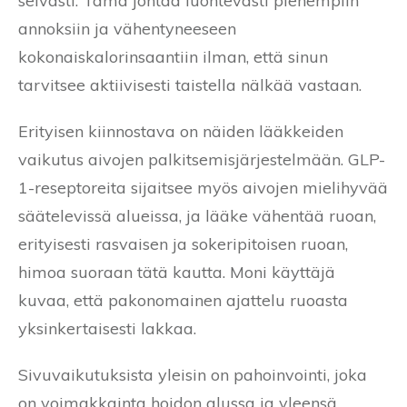
selvästi. Tämä johtaa luontevasti pienempiin
annoksiin ja vähentyneeseen
kokonaiskalorinsaantiin ilman, että sinun
tarvitsee aktiivisesti taistella nälkää vastaan.
Erityisen kiinnostava on näiden lääkkeiden
vaikutus aivojen palkitsemisjärjestelmään. GLP-
1-reseptoreita sijaitsee myös aivojen mielihyvää
säätelevissä alueissa, ja lääke vähentää ruoan,
erityisesti rasvaisen ja sokeripitoisen ruoan,
himoa suoraan tätä kautta. Moni käyttäjä
kuvaa, että pakonomainen ajattelu ruoasta
yksinkertaisesti lakkaa.
Sivuvaikutuksista yleisin on pahoinvointi, joka
on voimakkainta hoidon alussa ja yleensä