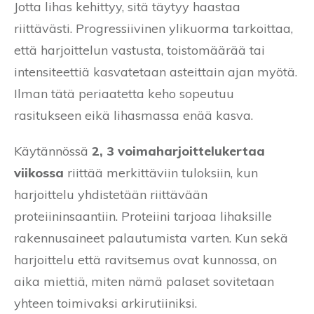
Jotta lihas kehittyy, sitä täytyy haastaa
riittävästi. Progressiivinen ylikuorma tarkoittaa,
että harjoittelun vastusta, toistomäärää tai
intensiteettiä kasvatetaan asteittain ajan myötä.
Ilman tätä periaatetta keho sopeutuu
rasitukseen eikä lihasmassa enää kasva.
Käytännössä
2, 3 voimaharjoittelukertaa
viikossa
riittää merkittäviin tuloksiin, kun
harjoittelu yhdistetään riittävään
proteiininsaantiin. Proteiini tarjoaa lihaksille
rakennusaineet palautumista varten. Kun sekä
harjoittelu että ravitsemus ovat kunnossa, on
aika miettiä, miten nämä palaset sovitetaan
yhteen toimivaksi arkirutiiniksi.