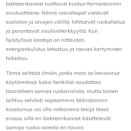
bakteerikannat tuottavat kuidun fermentoinnin
sivutuotteena. Nämä rasvahapot viestivät
suoliston ja aivojen välillä, hillitsevät ruokahalua
ja parantavat insuliiniherkkyyttä. Kun
hyödyllisiä kantoja on riittävästi,
energiankulutus tehostuu ja rasvan kertyminen
hidastuu.
Tämä selittää ilmiön, jonka moni on havainnut
käytännössä: kaksi henkilöä noudattaa
täsmälleen samaa ruokavaliota, mutta toinen
laihtuu selvästi nopeammin. Mikrobiomin
koostumus voi olla ratkaiseva tekijä tässä
erossa, sillä eri bakteerikannat käsittelevät
samoja ruoka-aineita eri tavoin.