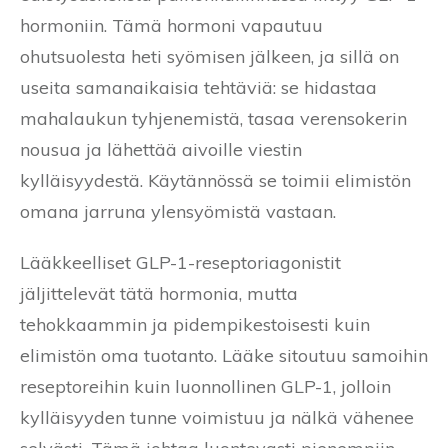
hormoniin. Tämä hormoni vapautuu
ohutsuolesta heti syömisen jälkeen, ja sillä on
useita samanaikaisia tehtäviä: se hidastaa
mahalaukun tyhjenemistä, tasaa verensokerin
nousua ja lähettää aivoille viestin
kylläisyydestä. Käytännössä se toimii elimistön
omana jarruna ylensyömistä vastaan.
Lääkkeelliset GLP-1-reseptoriagonistit
jäljittelevät tätä hormonia, mutta
tehokkaammin ja pidempikestoisesti kuin
elimistön oma tuotanto. Lääke sitoutuu samoihin
reseptoreihin kuin luonnollinen GLP-1, jolloin
kylläisyyden tunne voimistuu ja nälkä vähenee