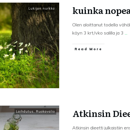
kuinka nopeas
Lukijan nurkka
Olen aloittanut todella vähähi
käyn 3 krt/vko salilla ja 3
...
Read More
Atkinsin Diee
Laihdutus
,
Ruokavalio
Atkinsin dieetti julkaistii