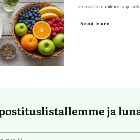
se räjähti maailmanlaajuise
Read More
 postituslistallemme ja lun