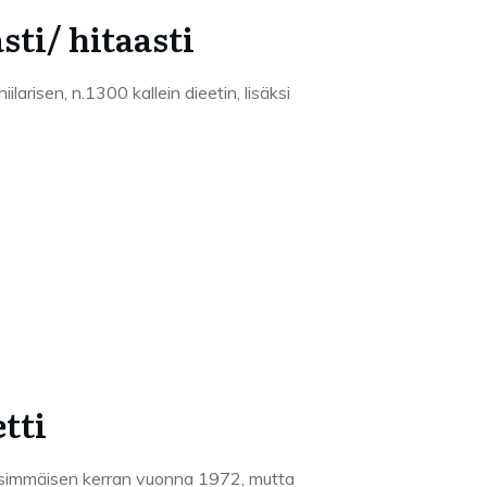
ti/ hitaasti
ilarisen, n.1300 kallein dieetin, lisäksi
tti
n ensimmäisen kerran vuonna 1972, mutta