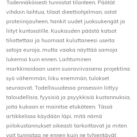
Todennäköisesti tunnistat tilanteen. Päätät
vihdoin laihtua, tilaat dieettiohjelman, ostat
proteiinijauheen, hankit uudet juoksukengät ja
liityt kuntosalille. Kuukauden päästä katsot
tiliottettasi ja huomaat kuluttaneesi useita
satoja euroja, mutta vaaka näyttää samoja
lukemia kuin ennen. Laihtuminen
markkinoidaan usein suoraviivaisena projektina:
syö vähemmän, liiku enemmän, tulokset
seuraavat. Todellisuudessa prosessiin liittyy
taloudellisia, fyysisiä ja psyykkisiä kustannuksia,
joita kukaan ei mainitse etukäteen. Tässä
artikkelissa käydään läpi, mitä nämä
piilokustannukset oikeasti tarkoittavat ja miten
voit tunnistaa ne ennen kuin ne tyhjentävät