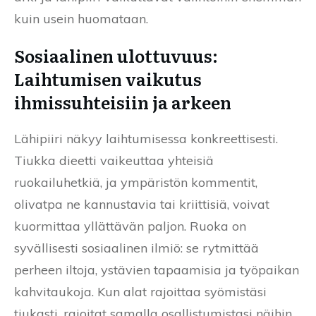
kuin usein huomataan.
Sosiaalinen ulottuvuus:
Laihtumisen vaikutus
ihmissuhteisiin ja arkeen
Lähipiiri näkyy laihtumisessa konkreettisesti.
Tiukka dieetti vaikeuttaa yhteisiä
ruokailuhetkiä, ja ympäristön kommentit,
olivatpa ne kannustavia tai kriittisiä, voivat
kuormittaa yllättävän paljon. Ruoka on
syvällisesti sosiaalinen ilmiö: se rytmittää
perheen iltoja, ystävien tapaamisia ja työpaikan
kahvitaukoja. Kun alat rajoittaa syömistäsi
tiukasti, rajoitat samalla osallistumistasi näihin