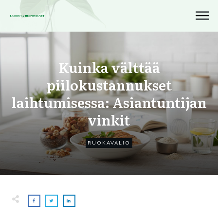
Kuinka välttää
piilokustannukset
laihtumisessa: Asiantuntijan
vinkit
RUOKAVALIO