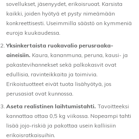
sovellukset, jäsenyydet, erikoisruoat. Karsista
kaikki, joiden hyötyä et pysty nimeämään
konkreettisesti. Useimmilla säästö on kymmeniä
euroja kuukaudessa.
Yksinkertaista ruokavalio perusraaka-
aineisiin.
Kaura, kananmuna, peruna, kausi- ja
pakastevihannekset sekä palkokasvit ovat
edullisia, ravinteikkaita ja toimivia.
Erikoistuotteet eivät tuota lisähyötyä, jos
perusasiat ovat kunnossa.
Aseta realistinen laihtumistahti.
Tavoitteeksi
kannattaa ottaa 0,5 kg viikossa. Nopeampi tahti
lisää jojo-riskiä ja pakottaa usein kalliisiin
erikoisratkaisuihin.