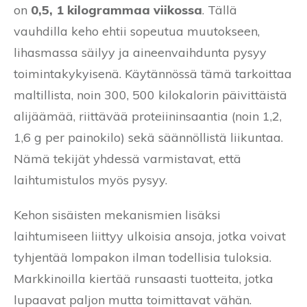
on
0,5, 1 kilogrammaa viikossa
. Tällä
vauhdilla keho ehtii sopeutua muutokseen,
lihasmassa säilyy ja aineenvaihdunta pysyy
toimintakykyisenä. Käytännössä tämä tarkoittaa
maltillista, noin 300, 500 kilokalorin päivittäistä
alijäämää, riittävää proteiininsaantia (noin 1,2,
1,6 g per painokilo) sekä säännöllistä liikuntaa.
Nämä tekijät yhdessä varmistavat, että
laihtumistulos myös pysyy.
Kehon sisäisten mekanismien lisäksi
laihtumiseen liittyy ulkoisia ansoja, jotka voivat
tyhjentää lompakon ilman todellisia tuloksia.
Markkinoilla kiertää runsaasti tuotteita, jotka
lupaavat paljon mutta toimittavat vähän.