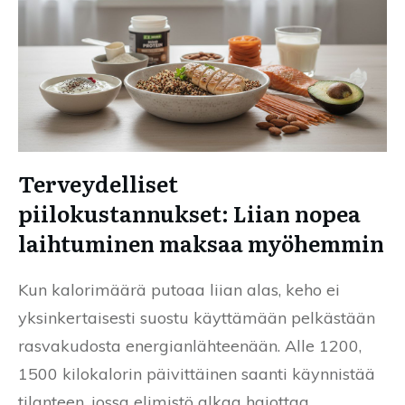
Terveydelliset
piilokustannukset: Liian nopea
laihtuminen maksaa myöhemmin
Kun kalorimäärä putoaa liian alas, keho ei
yksinkertaisesti suostu käyttämään pelkästään
rasvakudosta energianlähteenään. Alle 1200,
1500 kilokalorin päivittäinen saanti käynnistää
tilanteen, jossa elimistö alkaa hajottaa