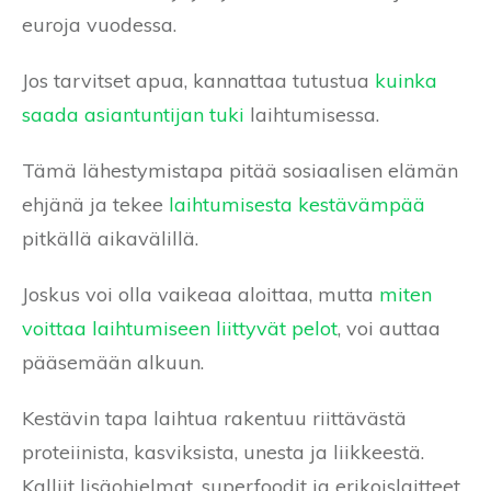
euroja vuodessa.
Jos tarvitset apua, kannattaa tutustua
kuinka
saada asiantuntijan tuki
laihtumisessa.
Tämä lähestymistapa pitää sosiaalisen elämän
ehjänä ja tekee
laihtumisesta kestävämpää
pitkällä aikavälillä.
Joskus voi olla vaikeaa aloittaa, mutta
miten
voittaa laihtumiseen liittyvät pelot
, voi auttaa
pääsemään alkuun.
Kestävin tapa laihtua rakentuu riittävästä
proteiinista, kasviksista, unesta ja liikkeestä.
Kalliit lisäohjelmat, superfoodit ja erikoislaitteet