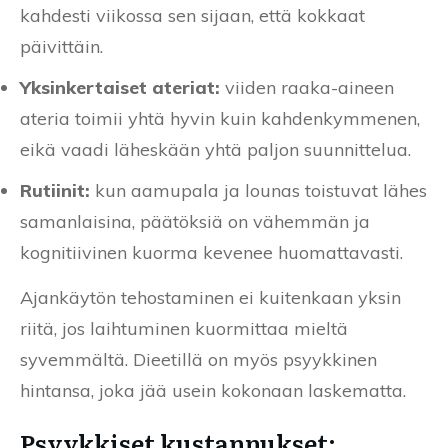
kahdesti viikossa sen sijaan, että kokkaat
päivittäin.
Yksinkertaiset ateriat:
viiden raaka-aineen
ateria toimii yhtä hyvin kuin kahdenkymmenen,
eikä vaadi läheskään yhtä paljon suunnittelua.
Rutiinit:
kun aamupala ja lounas toistuvat lähes
samanlaisina, päätöksiä on vähemmän ja
kognitiivinen kuorma kevenee huomattavasti.
Ajankäytön tehostaminen ei kuitenkaan yksin
riitä, jos laihtuminen kuormittaa mieltä
syvemmältä. Dieetillä on myös psyykkinen
hintansa, joka jää usein kokonaan laskematta.
Psyykkiset kustannukset: