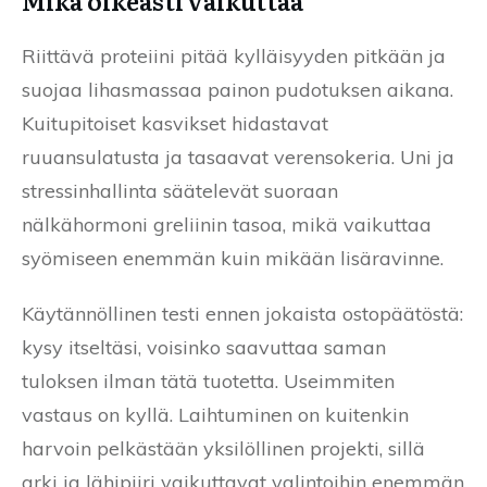
Mikä oikeasti vaikuttaa
Riittävä proteiini pitää kylläisyyden pitkään ja
suojaa lihasmassaa painon pudotuksen aikana.
Kuitupitoiset kasvikset hidastavat
ruuansulatusta ja tasaavat verensokeria. Uni ja
stressinhallinta säätelevät suoraan
nälkähormoni greliinin tasoa, mikä vaikuttaa
syömiseen enemmän kuin mikään lisäravinne.
Käytännöllinen testi ennen jokaista ostopäätöstä:
kysy itseltäsi, voisinko saavuttaa saman
tuloksen ilman tätä tuotetta. Useimmiten
vastaus on kyllä. Laihtuminen on kuitenkin
harvoin pelkästään yksilöllinen projekti, sillä
arki ja lähipiiri vaikuttavat valintoihin enemmän