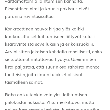
välttämättömiä laihtumisen kannalta.
Eksoottinen nimi ja kaunis pakkaus eivät
paranna ravintosisältöä.
Konkreettinen neuvo: kirjaa ylös kaikki
kuukausittaiset laihtumiseen liittyvät kulusi,
lisäravinteista sovelluksiin ja erikoisruokiin.
Arvioi sitten jokaisen kohdalla rehellisesti, onko
se tuottanut mitattavaa hyötyä. Useimmiten
lista paljastaa, että suurin osa rahoista menee
tuotteisiin, joita ilman tulokset olisivat
täsmälleen samat.
Raha on kuitenkin vain yksi laihtumisen
piilokustannuksista. Yhtä merkittävä, mutta
paljon harvemmin laskettu kustannus on aika.