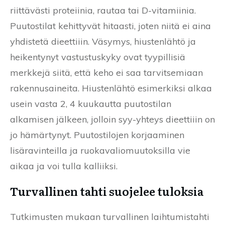
riittävästi proteiinia, rautaa tai D-vitamiinia.
Puutostilat kehittyvät hitaasti, joten niitä ei aina
yhdistetä dieettiiin. Väsymys, hiustenlähtö ja
heikentynyt vastustuskyky ovat tyypillisiä
merkkejä siitä, että keho ei saa tarvitsemiaan
rakennusaineita. Hiustenlähtö esimerkiksi alkaa
usein vasta 2, 4 kuukautta puutostilan
alkamisen jälkeen, jolloin syy-yhteys dieettiiin on
jo hämärtynyt. Puutostilojen korjaaminen
lisäravinteilla ja ruokavaliomuutoksilla vie
aikaa ja voi tulla kalliiksi.
Turvallinen tahti suojelee tuloksia
Tutkimusten mukaan turvallinen laihtumistahti