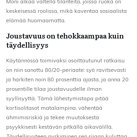
Moni alkaa vältellä tilanteita, joissa ruoka on
keskeisessä roolissa, mikä kaventaa sosiaalista
elämää huomaamatta.
Joustavuus on tehokkaampaa kuin
täydellisyys
Käytännössä toimivaksi osoittautunut ratkaisu
on niin sanottu 80/20-periaate: syö ravitsevasti
ja harkiten noin 80 prosenttia ajasta, ja anna 20
prosentille tilaa joustavuudelle ilman
syyllisyyttä. Tämä lähestymistapa pitää
kortisolitasot matalampina, vähentää
ahmimisriskiä ja tekee muutoksesta
psyykkisesti kestävän pitkällä aikavälillä.
Täydellisyyteen pyrkiminen sen sijaan kuluttaa