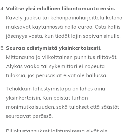
Valitse yksi edullinen liikuntamuoto ensin.
Kävely, juoksu tai kehonpainoharjoittelu kotona
maksavat käytännössä nolla euroa. Osta kallis
jäsenyys vasta, kun tiedät lajin sopivan sinulle.
Seuraa edistymistä yksinkertaisesti.
Mittanauha ja viikoittainen punnitus riittävät.
Älykäs vaaka tai sykemittari ei nopeuta
tuloksia, jos perusasiat eivät ole hallussa.
Tehokkain lähestymistapa on lähes aina
yksinkertaisin. Kun poistat turhan
monimutkaisuuden, sekä tulokset että säästöt
seuraavat perässä.
Piilokustannukset laihtumisessa eivät ole