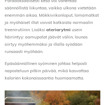
Paradoksaalisesti kesä voi vähentää
säännöllistä liikuntaa, vaikka ulkona vietetään
enemmän aikaa. Mökkiviikonloput, lomamatkat
ja myöhäiset illat voivat katkaista normaalin
treenirutiinin. Lisäksi
ateriarytmi
usein
häiriintyy: aamupalat jäävät väliin, lounas
siirtyy myöhemmäksi ja illalla syödään
runsaasti myöhään.
Epäsäännöllinen syöminen johtaa helposti
naposteluun pitkin päivää, mikä kasvattaa
kalorien kokonaissaantia huomaamatta.