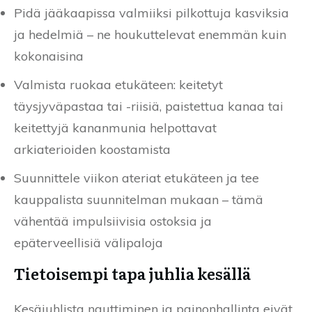
Pidä jääkaapissa valmiiksi pilkottuja kasviksia
ja hedelmiä – ne houkuttelevat enemmän kuin
kokonaisina
Valmista ruokaa etukäteen: keitetyt
täysjyväpastaa tai -riisiä, paistettua kanaa tai
keitettyjä kananmunia helpottavat
arkiaterioiden koostamista
Suunnittele viikon ateriat etukäteen ja tee
kauppalista suunnitelman mukaan – tämä
vähentää impulsiivisia ostoksia ja
epäterveellisiä välipaloja
Tietoisempi tapa juhlia kesällä
Kesäjuhlista nauttiminen ja painonhallinta eivät