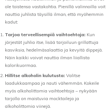
ole toistensa vastakohtia. Pienillä valinnoilla voit
nauttia juhlista täysillä ilman, että myöhemmin
kadut:
Tarjoa terveellisempiä vaihtoehtoja:
Kun
järjestät juhlia itse, lisää tarjoiluun grillattuja
kasviksia, hedelmäsalaattia ja kevyitä dippejä.
Näin kaikki voivat nauttia ilman liiallista
kalorikuormaa.
Hillitse alkoholin kulutusta:
Valitse
laadukkaampaa ja nauti vähemmän. Kokeile
myös alkoholittomia vaihtoehtoja – nykyään
tarjolla on maistuvia mocktaileja ja
alkoholittomia viinejä.