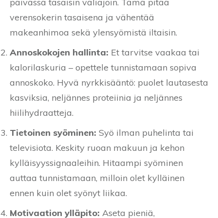
päivässä tasaisin väliajoin. Tämä pitää
verensokerin tasaisena ja vähentää
makeanhimoa sekä ylensyömistä iltaisin.
Annoskokojen hallinta:
Et tarvitse vaakaa tai
kalorilaskuria – opettele tunnistamaan sopiva
annoskoko. Hyvä nyrkkisääntö: puolet lautasesta
kasviksia, neljännes proteiinia ja neljännes
hiilihydraatteja.
Tietoinen syöminen:
Syö ilman puhelinta tai
televisiota. Keskity ruoan makuun ja kehon
kylläisyyssignaaleihin. Hitaampi syöminen
auttaa tunnistamaan, milloin olet kylläinen
ennen kuin olet syönyt liikaa.
Motivaation ylläpito:
Aseta pieniä,