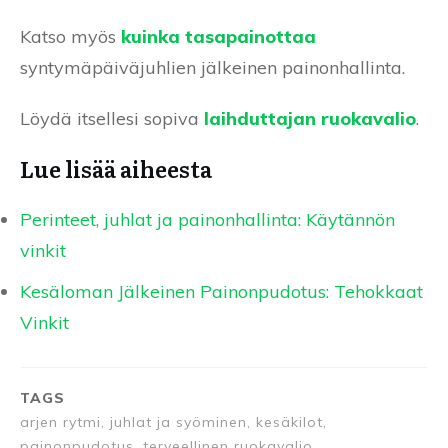
Katso myös
kuinka tasapainottaa
syntymäpäiväjuhlien jälkeinen painonhallinta.
Löydä itsellesi sopiva
laihduttajan ruokavalio
.
Lue lisää aiheesta
Perinteet, juhlat ja painonhallinta: Käytännön
vinkit
Kesäloman Jälkeinen Painonpudotus: Tehokkaat
Vinkit
TAGS
arjen rytmi, juhlat ja syöminen, kesäkilot,
painonpudotus, terveellinen ruokavalio