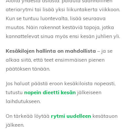
Aloita yhdestä asiasta: palauta säännöllinen
ateriarytmi tai lisää yksi liikuntakerta viikkoon.
Kun se tuntuu luontevalta, lisää seuraava
muutos. Näin rakennat kestäviä tapoja, jotka
kannattelevat sinua myös ensi kesän juhlien yli.
Kesäkilojen hallinta on mahdollista
– ja se
alkaa siitä, että teet ensimmäisen pienen
päätöksen tänään.
Jos haluat päästä eroon kesäkiloista nopeasti,
tutustu
nopein dieetti kesän
jälkeiseen
laihdutukseen.
On tärkeää löytää
rytmi uudelleen
kesätauon
jälkeen.