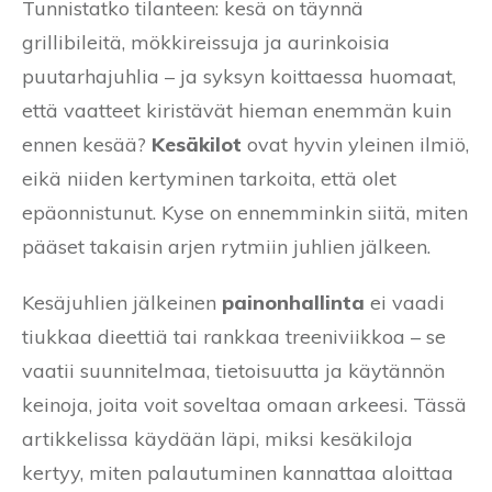
Tunnistatko tilanteen: kesä on täynnä
grillibileitä, mökkireissuja ja aurinkoisia
puutarhajuhlia – ja syksyn koittaessa huomaat,
että vaatteet kiristävät hieman enemmän kuin
ennen kesää?
Kesäkilot
ovat hyvin yleinen ilmiö,
eikä niiden kertyminen tarkoita, että olet
epäonnistunut. Kyse on ennemminkin siitä, miten
pääset takaisin arjen rytmiin juhlien jälkeen.
Kesäjuhlien jälkeinen
painonhallinta
ei vaadi
tiukkaa dieettiä tai rankkaa treeniviikkoa – se
vaatii suunnitelmaa, tietoisuutta ja käytännön
keinoja, joita voit soveltaa omaan arkeesi. Tässä
artikkelissa käydään läpi, miksi kesäkiloja
kertyy, miten palautuminen kannattaa aloittaa