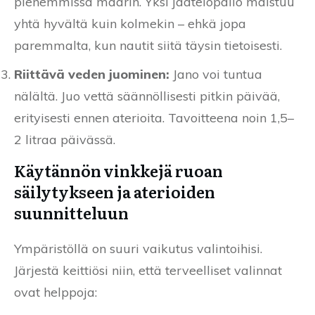
pienemmissä määrin. Yksi jäätelöpallo maistuu
yhtä hyvältä kuin kolmekin – ehkä jopa
paremmalta, kun nautit siitä täysin tietoisesti.
Riittävä veden juominen:
Jano voi tuntua
nälältä. Juo vettä säännöllisesti pitkin päivää,
erityisesti ennen aterioita. Tavoitteena noin 1,5–
2 litraa päivässä.
Käytännön vinkkejä ruoan
säilytykseen ja aterioiden
suunnitteluun
Ympäristöllä on suuri vaikutus valintoihisi.
Järjestä keittiösi niin, että terveelliset valinnat
ovat helppoja: