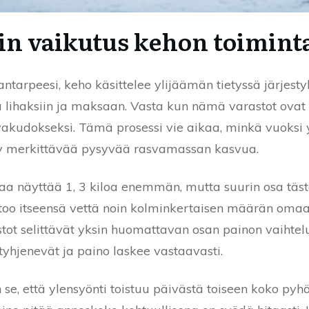
in vaikutus kehon toimint
iantarpeesi, keho käsittelee ylijäämän tietyssä järjest
 lihaksiin ja maksaan. Vasta kun nämä varastot ova
vakudokseksi. Tämä prosessi vie aikaa, minkä vuoksi 
ny merkittävää pysyvää rasvamassan kasvua.
aa näyttää 1, 3 kiloa enemmän, mutta suurin osa täst
itoo itseensä vettä noin kolminkertaisen määrän oma
tot selittävät yksin huomattavan osan painon vaihtel
yhjenevät ja paino laskee vastaavasti.
 se, että ylensyönti toistuu päivästä toiseen koko pyh