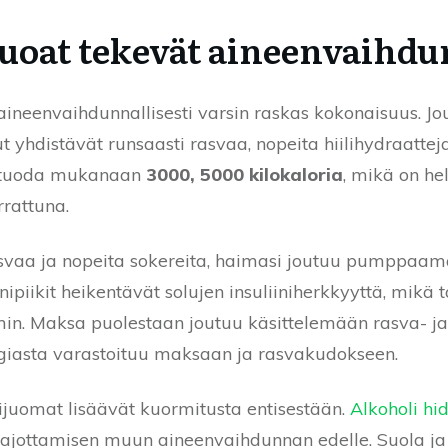
ruoat tekevät aineenvaihdu
aineenvaihdunnallisesti varsin raskas kokonaisuus. Jo
ut yhdistävät runsaasti rasvaa, nopeita hiilihydraatt
oi tuoda mukanaan
3000, 5000 kilokaloria
, mikä on he
rattuna.
asvaa ja nopeita sokereita, haimasi joutuu pumppaamaa
ipiikit heikentävät solujen insuliiniherkkyyttä, mikä t
n. Maksa puolestaan joutuu käsittelemään rasva- ja
rgiasta varastoituu maksaan ja rasvakudokseen.
lijuomat lisäävät kuormitusta entisestään.
Alkoholi hi
hajottamisen muun aineenvaihdunnan edelle. Suola ja