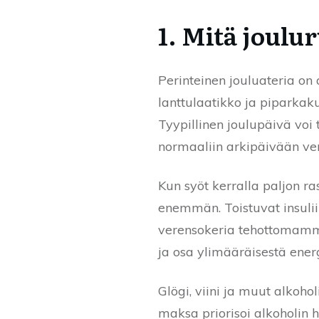
1. Mitä joulu
Perinteinen jouluateria on 
lanttulaatikko ja piparkak
Tyypillinen joulupäivä v
normaaliin arkipäivään ver
Kun syöt kerralla paljon r
enemmän. Toistuvat insuliin
verensokeria tehottomammi
ja osa ylimääräisestä ene
Glögi, viini ja muut alkoho
maksa priorisoi alkoholin 