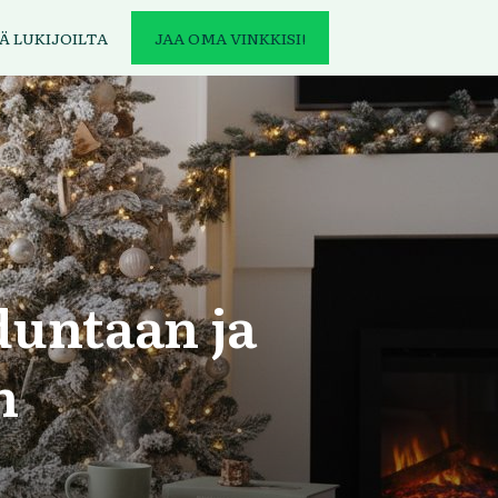
Ä LUKIJOILTA
JAA OMA VINKKISI!
duntaan ja
n