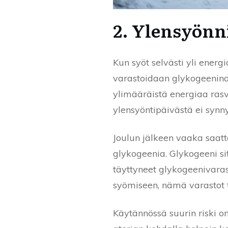
2. Ylensyönn
Kun syöt selvästi yli energ
varastoidaan glykogeenina
ylimääräistä energiaa ras
ylensyöntipäivästä ei syn
Joulun jälkeen vaaka saatt
glykogeenia. Glykogeeni s
täyttyneet glykogeenivaras
syömiseen, nämä varastot t
Käytännössä suurin riski on