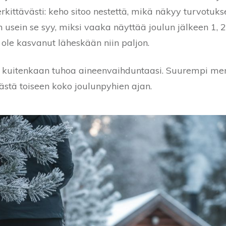
ittävästi: keho sitoo nestettä, mikä näkyy turvotuks
 usein se syy, miksi vaaka näyttää joulun jälkeen 1,
ole kasvanut läheskään niin paljon.
i kuitenkaan tuhoa aineenvaihduntaasi. Suurempi merki
ästä toiseen koko joulunpyhien ajan.