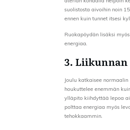
aterian kohdalla helpoin ke
suolistosta aivoihin noin 15
ennen kuin tunnet itsesi kyl
Ruokapöydän lisäksi myös l
energiaa.
3. Liikunnan 
Joulu katkaisee normaalin l
houkuttelee enemmän kuin k
ylläpito kiihdyttää lepoa
polttaa energiaa myös lev
tehokkaammin.