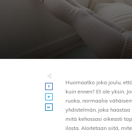
Huomaatko joka joulu, ett
kuin ennen? Et ole yksin. 
ruoka, normaalia vähäisemp
yhdistelmän, joka haastaa 
mitä kehossasi oikeasti tap
ilosta. Aloitetaan siitä, m