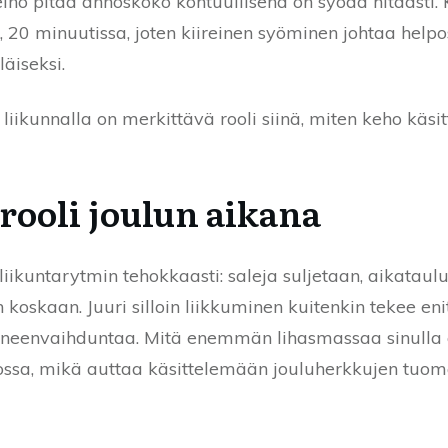
ino pitää annoskoko kohtuullisena on syödä hitaasti. K
, 20 minuutissa, joten kiireinen syöminen johtaa helpost
läiseksi.
iikunnalla on merkittävä rooli siinä, miten keho käsi
rooli joulun aikana
iikuntarytmin tehokkaasti: saleja suljetaan, aikataulu
oskaan. Juuri silloin liikkuminen kuitenkin tekee en
 aineenvaihduntaa. Mitä enemmän lihasmassaa sinulla
ossa, mikä auttaa käsittelemään jouluherkkujen tuo