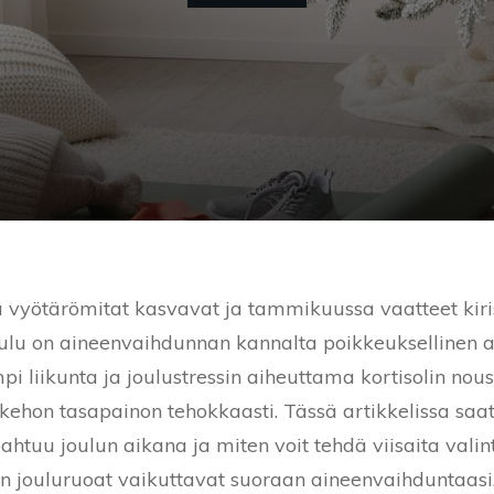
ä vyötärömitat kasvavat ja tammikuussa vaatteet ki
Joulu on aineenvaihdunnan kannalta poikkeuksellinen a
i liikunta ja joulustressin aiheuttama kortisolin n
kehon tasapainon tehokkaasti. Tässä artikkelissa saat 
ahtuu joulun aikana ja miten voit tehdä viisaita valint
iten jouluruoat vaikuttavat suoraan aineenvaihduntaasi