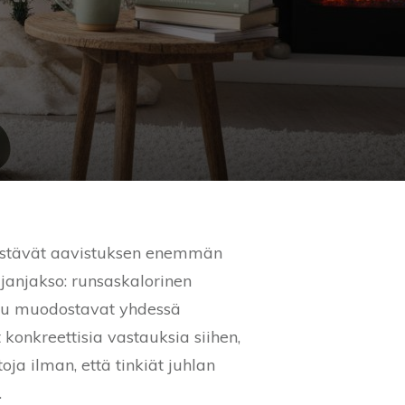
ristävät aavistuksen enemmän
janjakso: runsaskalorinen
ousu muodostavat yhdessä
konkreettisia vastauksia siihen,
oja ilman, että tinkiät juhlan
.