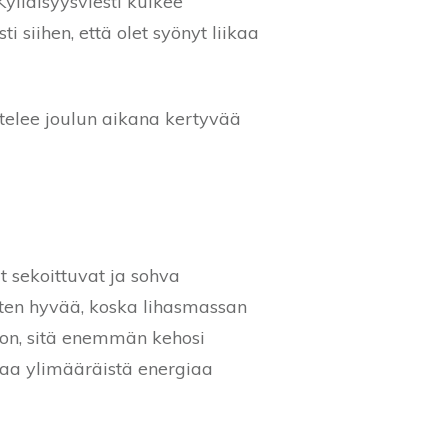
ylläisyysviesti kulkee
i siihen, että olet syönyt liikaa
ttelee joulun aikana kertyvää
t sekoittuvat ja sohva
iten hyvää, koska lihasmassan
 on, sitä enemmän kehosi
maa ylimääräistä energiaa