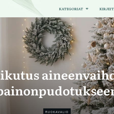
KATEGORIAT
KIRJEIT
ikutus aineenvaih
painonpudotuksee
RUOKAVALIO