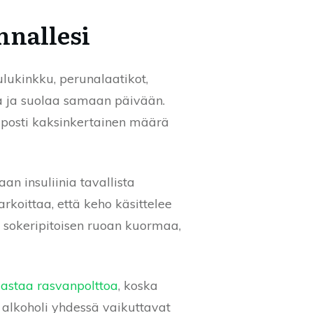
nnallesi
ulukinkku, perunalaatikot,
eja ja suolaa samaan päivään.
lposti kaksinkertainen määrä
n insuliinia tavallista
arkoittaa, että keho käsittelee
 sokeripitoisen ruoan kuormaa,
dastaa rasvanpolttoa
, koska
 alkoholi yhdessä vaikuttavat