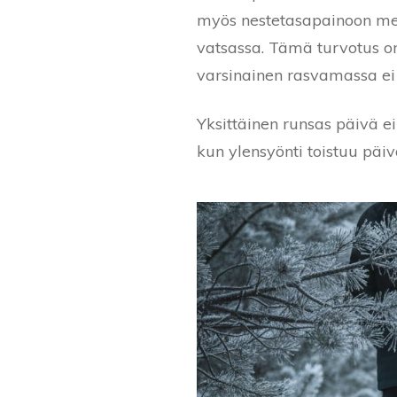
myös nestetasapainoon merk
vatsassa. Tämä turvotus on
varsinainen rasvamassa ei 
Yksittäinen runsas päivä e
kun ylensyönti toistuu päiv