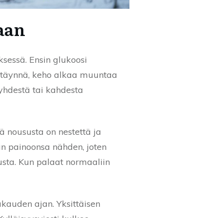
aan
yksessä. Ensin glukoosi
t täynnä, keho alkaa muuntaa
yhdestä tai kahdesta
ä noususta on nestettä ja
an painoonsa nähden, joten
usta. Kun palaat normaaliin
äkauden ajan. Yksittäisen