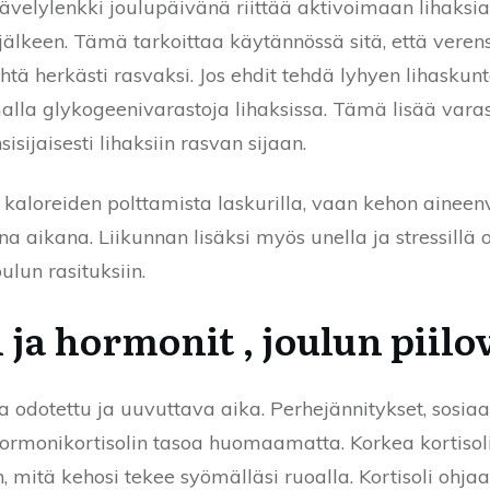
kävelylenkki joulupäivänä riittää aktivoimaan lihaks
n jälkeen. Tämä tarkoittaa käytännössä sitä, että ve
tä herkästi rasvaksi. Jos ehdit tehdä lyhyen lihaskunt
alla glykogeenivarastoja lihaksissa. Tämä lisää varast
isijaisesti lihaksiin rasvan sijaan.
ta kaloreiden polttamista laskurilla, vaan kehon aine
na aikana. Liikunnan lisäksi myös unella ja stressillä 
ulun rasituksiin.
si ja hormonit , joulun piil
 odotettu ja uuvuttava aika. Perhejännitykset, sosiaali
hormonikortisolin tasoa huomaamatta. Korkea kortisoli
, mitä kehosi tekee syömälläsi ruoalla. Kortisoli ohj