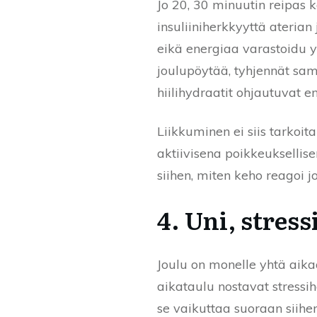
Jo 20, 30 minuutin reipas 
insuliiniherkkyyttä ateria
eikä energiaa varastoidu yh
joulupöytää, tyhjennät sam
hiilihydraatit ohjautuvat ens
Liikkuminen ei siis tarkoi
aktiivisena poikkeuksellise
siihen, miten keho reagoi jo
4. Uni, stres
Joulu on monelle yhtä aikaa
aikataulu nostavat stressi
se vaikuttaa suoraan siihen