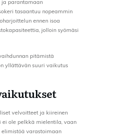
ia ja parantamaan
rensokeri tasaantuu nopeammin
oharjoittelun ennen isoa
okapasiteettia, jolloin syömäsi
envaihdunnan pitämistä
on yllättävän suuri vaikutus
ovaikutukset
set velvoitteet ja kiireinen
 ei ole pelkkä mielentila, vaan
aa elimistöä varastoimaan