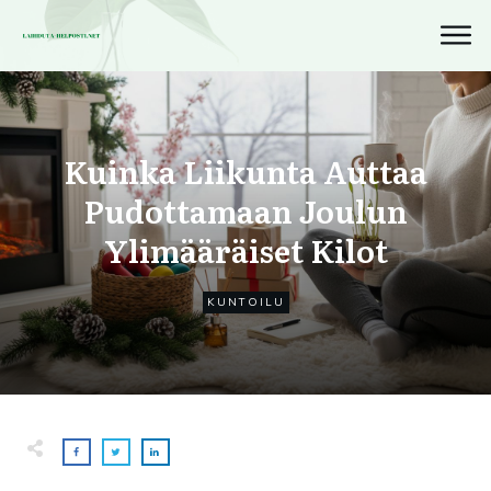
Kuinka Liikunta Auttaa
Pudottamaan Joulun
Ylimääräiset Kilot
KUNTOILU