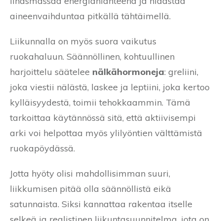
lihasmassaa energianlähteenä ja hidastaa
aineenvaihduntaa pitkällä tähtäimellä.
Liikunnalla on myös suora vaikutus
ruokahaluun. Säännöllinen, kohtuullinen
harjoittelu säätelee
nälkähormoneja
: greliini,
joka viestii nälästä, laskee ja leptiini, joka kertoo
kylläisyydestä, toimii tehokkaammin. Tämä
tarkoittaa käytännössä sitä, että aktiivisempi
arki voi helpottaa myös ylilyöntien välttämistä
ruokapöydässä.
Jotta hyöty olisi mahdollisimman suuri,
liikkumisen pitää olla säännöllistä eikä
satunnaista. Siksi kannattaa rakentaa itselle
selkeä ja realistinen liikuntasuunnitelma, jota on