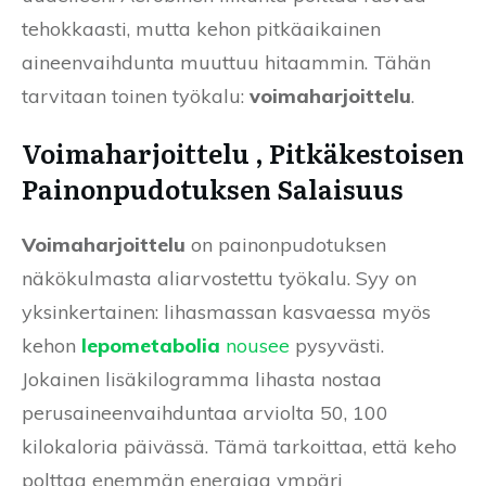
tehokkaasti, mutta kehon pitkäaikainen
aineenvaihdunta muuttuu hitaammin. Tähän
tarvitaan toinen työkalu:
voimaharjoittelu
.
Voimaharjoittelu , Pitkäkestoisen
Painonpudotuksen Salaisuus
Voimaharjoittelu
on painonpudotuksen
näkökulmasta aliarvostettu työkalu. Syy on
yksinkertainen: lihasmassan kasvaessa myös
kehon
lepometabolia
nousee
pysyvästi.
Jokainen lisäkilogramma lihasta nostaa
perusaineenvaihduntaa arviolta 50, 100
kilokaloria päivässä. Tämä tarkoittaa, että keho
polttaa enemmän energiaa ympäri