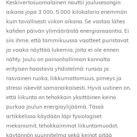
Keskivertosuomalainen nauttii joulusesongin
aikana jopa 3 000, 5 000 kilokaloria enemmän
kuin tavallisesti viikon aikana. Se vastaa lähes
kahden päivän ylimääräistä energiansaantia. Ei
siis ihme, että tammikuussa vaatteet puristavat
ja vaaka näyttää lukemia, joita ei ole ennen
nähty. Joulu on painonhallinnan kannalta
erityisen haastava yhdistelmä: runsas ja
rasvainen ruoka, liikkumattomuus, pimeys ja
stressi iskevät samanaikaisesti. Hyvä uutinen on,
että liikunta on tehokkain yksittäinen keino
purkaa joulun energiaylijäämä. Tässä
artikkelissa käydään läpi fysiologiset
mekanismit, tehokkaimmat liikuntamuodot,
käytännön suunnitelma sekä keinot pitää