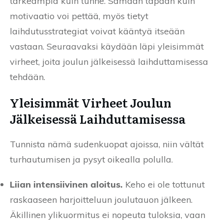
tärkeämpiä kuin tunne. Samaan tapaan kuin
motivaatio voi pettää, myös tietyt
laihdutusstrategiat voivat kääntyä itseään
vastaan. Seuraavaksi käydään läpi yleisimmät
virheet, joita joulun jälkeisessä laihduttamisessa
tehdään.
Yleisimmät Virheet Joulun
Jälkeisessä Laihduttamisessa
Tunnista nämä sudenkuopat ajoissa, niin vältät
turhautumisen ja pysyt oikealla polulla.
Liian intensiivinen aloitus.
Keho ei ole tottunut
raskaaseen harjoitteluun joulutauon jälkeen.
Äkillinen ylikuormitus ei nopeuta tuloksia, vaan