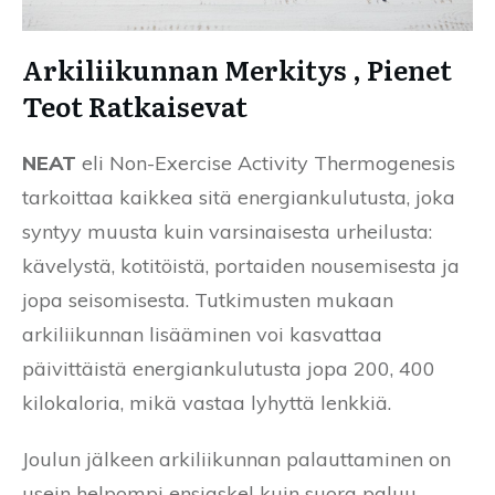
Arkiliikunnan Merkitys , Pienet
Teot Ratkaisevat
NEAT
eli Non-Exercise Activity Thermogenesis
tarkoittaa kaikkea sitä energiankulutusta, joka
syntyy muusta kuin varsinaisesta urheilusta:
kävelystä, kotitöistä, portaiden nousemisesta ja
jopa seisomisesta. Tutkimusten mukaan
arkiliikunnan lisääminen voi kasvattaa
päivittäistä energiankulutusta jopa 200, 400
kilokaloria, mikä vastaa lyhyttä lenkkiä.
Joulun jälkeen arkiliikunnan palauttaminen on
usein helpompi ensiaskel kuin suora paluu