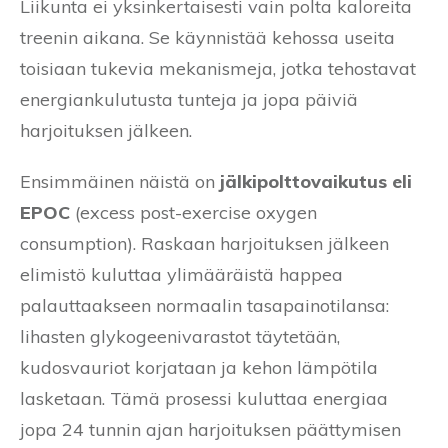
Liikunta ei yksinkertaisesti vain polta kaloreita
treenin aikana. Se käynnistää kehossa useita
toisiaan tukevia mekanismeja, jotka tehostavat
energiankulutusta tunteja ja jopa päiviä
harjoituksen jälkeen.
Ensimmäinen näistä on
jälkipolttovaikutus eli
EPOC
(excess post-exercise oxygen
consumption). Raskaan harjoituksen jälkeen
elimistö kuluttaa ylimääräistä happea
palauttaakseen normaalin tasapainotilansa:
lihasten glykogeenivarastot täytetään,
kudosvauriot korjataan ja kehon lämpötila
lasketaan. Tämä prosessi kuluttaa energiaa
jopa 24 tunnin ajan harjoituksen päättymisen