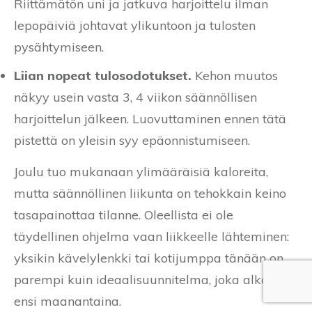
Riittämätön uni ja jatkuva harjoittelu ilman
lepopäiviä johtavat ylikuntoon ja tulosten
pysähtymiseen.
Liian nopeat tulosodotukset.
Kehon muutos
näkyy usein vasta 3, 4 viikon säännöllisen
harjoittelun jälkeen. Luovuttaminen ennen tätä
pistettä on yleisin syy epäonnistumiseen.
Joulu tuo mukanaan ylimääräisiä kaloreita,
mutta säännöllinen liikunta on tehokkain keino
tasapainottaa tilanne. Oleellista ei ole
täydellinen ohjelma vaan liikkeelle lähteminen:
yksikin kävelylenkki tai kotijumppa tänään on
parempi kuin ideaalisuunnitelma, joka alkaa
ensi maanantaina.