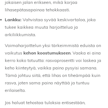
jokaisen jalan erikseen, mikä korjaa
lihasepätasapainoa tehokkaasti.
Lankku:
Vahvistaa syvää keskivartaloa, joka
tukee kaikkea muuta harjoittelua ja
arkiliikkumista.
Voimaharjoittelun yksi tärkeimmistä eduista on
vaikutus
kehon koostumukseen
. Vaaka ei aina
kerro koko totuutta: rasvaprosentti voi laskea ja
keho kiinteytyä, vaikka paino pysyisi samana.
Tämä johtuu siitä, että lihas on tiheämpää kuin
rasva, joten sama paino näyttää ja tuntuu
erilaiselta.
Jos haluat tehostaa tuloksia entisestään,