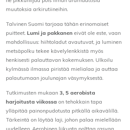
ne pikkuhiljaa pois ilman dramaattisia
muutoksia arkirutiineihin.
Talvinen Suomi tarjoaa tähän erinomaiset
puitteet.
Lumi ja pakkanen
eivät ole este, vaan
mahdollisuus: hiihtoladut avautuvat, ja luminen
metsäpolku tekee kävelylenkkistä myös
henkisesti palauttavan kokemuksen. Ulkoilu
kylmässä ilmassa piristää mielialaa ja auttaa
palautumaan joulunajan väsymyksestä.
Tutkimusten mukaan
3, 5 aerobista
harjoitusta viikossa
on tehokkain tapa
ylläpitää painonpudotusta pitkällä aikavälillä.
Tärkeintä on löytää laji, johon palaa mielellään
uudelleen. Aerobinen liikunta polttaa rasvaa