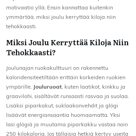
motivaatio yllä. Ensin kannattaa kuitenkin
ymmärtää, miksi joulu kerryttää kiloja niin
tehokkaasti.
Miksi Joulu Kerryttää Kiloja Niin
Tehokkaasti?
Joulunajan ruokakulttuuri on rakennettu
kaloridensiteetiltään erittäin korkeiden ruokien
ympärille.
Jouluruoat
, kuten laatikot, kinkku ja
graavilohi, sisältävät runsaasti rasvaa ja suolaa.
Lisäksi piparkakut, suklaakonvehdit ja glögi
lisäävät energiansaantia huomaamatta. Yksi
lasi glögiä ja muutama piparkakku vastaa noin
250 kilokaloria. Jos tällaisia hetkiä kertyy useita