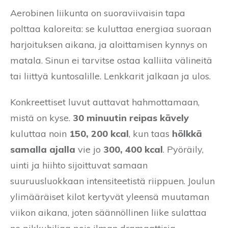
Aerobinen liikunta on suoraviivaisin tapa
polttaa kaloreita: se kuluttaa energiaa suoraan
harjoituksen aikana, ja aloittamisen kynnys on
matala. Sinun ei tarvitse ostaa kalliita välineitä
tai liittyä kuntosalille. Lenkkarit jalkaan ja ulos.
Konkreettiset luvut auttavat hahmottamaan,
mistä on kyse.
30 minuutin reipas kävely
kuluttaa noin
150, 200 kcal
, kun taas
hölkkä
samalla ajalla
vie jo
300, 400 kcal
. Pyöräily,
uinti ja hiihto sijoittuvat samaan
suuruusluokkaan intensiteetistä riippuen. Joulun
ylimääräiset kilot kertyvät yleensä muutaman
viikon aikana, joten säännöllinen liike sulattaa