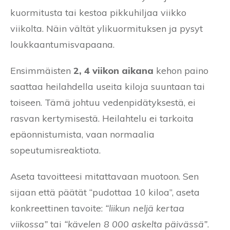
kuormitusta tai kestoa pikkuhiljaa viikko
viikolta. Näin vältät ylikuormituksen ja pysyt
loukkaantumisvapaana.
Ensimmäisten
2, 4 viikon aikana
kehon paino
saattaa heilahdella useita kiloja suuntaan tai
toiseen. Tämä johtuu vedenpidätyksestä, ei
rasvan kertymisestä. Heilahtelu ei tarkoita
epäonnistumista, vaan normaalia
sopeutumisreaktiota.
Aseta tavoitteesi mitattavaan muotoon. Sen
sijaan että päätät “pudottaa 10 kiloa”, aseta
konkreettinen tavoite:
“liikun neljä kertaa
viikossa”
tai
“kävelen 8 000 askelta päivässä”
.