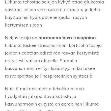
Liikunta tehostaa solujen kykyä ottaa glukoosia
vastaan, jolloin verensokeri tasaantuu ja keho
käyttää hiilihydraatit energiaksi rasvan
kertymisen sijaan.
Neljäs tekijä on
hormonaalinen tasapaino
.
Liikunta laskee stressihormoni kortisolin tasoja,
joiden tiedetään edistävän rasvan kertymistä
erityisesti vatsan alueelle. Samalla
kasvuhormonin eritys lisääntyy, mikä tukee
rasvanpolttoa ja lihasproteiinien synteesiä.
Näistä mekanismeista tehokkain tapa
hyödyntää jälkipolttovaikutusta ja
kasvuhormonin eritystä on aerobinen liikunta