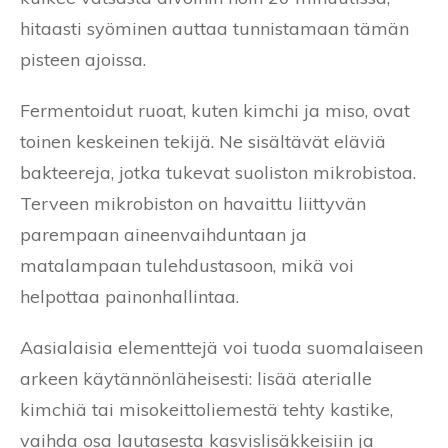
hitaasti syöminen auttaa tunnistamaan tämän
pisteen ajoissa.
Fermentoidut ruoat, kuten kimchi ja miso, ovat
toinen keskeinen tekijä. Ne sisältävät eläviä
bakteereja, jotka tukevat suoliston mikrobistoa.
Terveen mikrobiston on havaittu liittyvän
parempaan aineenvaihduntaan ja
matalampaan tulehdustasoon, mikä voi
helpottaa painonhallintaa.
Aasialaisia elementtejä voi tuoda suomalaiseen
arkeen käytännönläheisesti: lisää aterialle
kimchiä tai misokeittoliemestä tehty kastike,
vaihda osa lautasesta kasvislisäkkeisiin ja