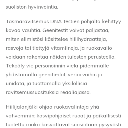
suoliston hyvinvointia.
Täsmäravitsemus DNA-testien pohjalta kehittyy
kovaa vauhtia. Geenitestit voivat paljastaa,
miten elimistösi käsittelee hiilihydraatteja,
rasvoja tai tiettyjä vitamiineja, ja ruokavalio
voidaan rakentaa näiden tulosten perusteella.
Tekoäly vie personoinnin vielä pidemmälle
yhdistämällä geenitiedot, veriarvoihin ja
unidata, ja tuottamalla yksilöllisiä
ravitsemussuosituksia reaaliajassa.
Hiilijalanjälki ohjaa ruokavalintoja yhä
vahvemmin: kasvipohjaiset ruoat ja paikallisesti
tuotettu ruoka kasvattavat suosiotaan pysyvästi.