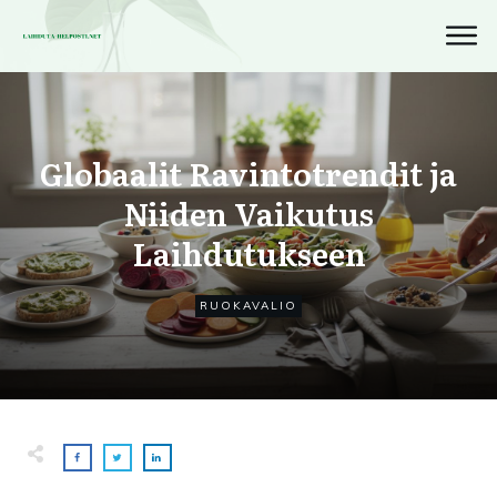
Globaalit Ravintotrendit ja
Niiden Vaikutus
Laihdutukseen
RUOKAVALIO