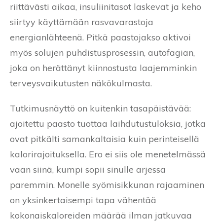
riittävästi aikaa, insuliinitasot laskevat ja keho
siirtyy käyttämään rasvavarastoja
energianlähteenä. Pitkä paastojakso aktivoi
myös solujen puhdistusprosessin, autofagian,
joka on herättänyt kiinnostusta laajemminkin
terveysvaikutusten näkökulmasta.
Tutkimusnäyttö on kuitenkin tasapäistävää:
ajoitettu paasto tuottaa laihdutustuloksia, jotka
ovat pitkälti samankaltaisia kuin perinteisellä
kalorirajoituksella. Ero ei siis ole menetelmässä
vaan siinä, kumpi sopii sinulle arjessa
paremmin. Monelle syömisikkunan rajaaminen
on yksinkertaisempi tapa vähentää
kokonaiskaloreiden määrää ilman jatkuvaa