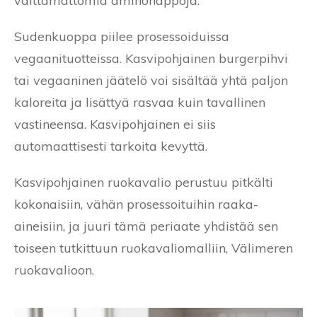
välttämättömiä aminohappoja.
Sudenkuoppa piilee prosessoiduissa
vegaanituotteissa. Kasvipohjainen burgerpihvi
tai vegaaninen jäätelö voi sisältää yhtä paljon
kaloreita ja lisättyä rasvaa kuin tavallinen
vastineensa. Kasvipohjainen ei siis
automaattisesti tarkoita kevyttä.
Kasvipohjainen ruokavalio perustuu pitkälti
kokonaisiin, vähän prosessoituihin raaka-
aineisiin, ja juuri tämä periaate yhdistää sen
toiseen tutkittuun ruokavaliomalliin, Välimeren
ruokavalioon.