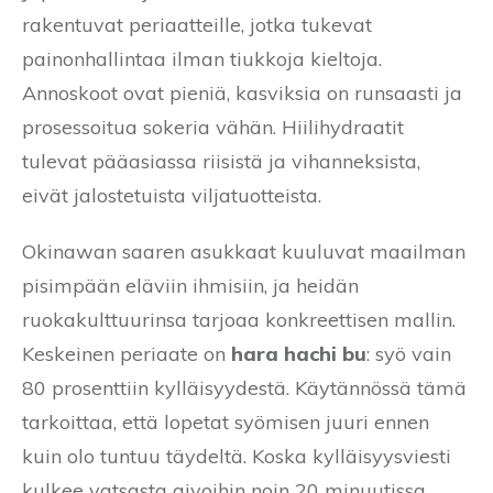
rakentuvat periaatteille, jotka tukevat
painonhallintaa ilman tiukkoja kieltoja.
Annoskoot ovat pieniä, kasviksia on runsaasti ja
prosessoitua sokeria vähän. Hiilihydraatit
tulevat pääasiassa riisistä ja vihanneksista,
eivät jalostetuista viljatuotteista.
Okinawan saaren asukkaat kuuluvat maailman
pisimpään eläviin ihmisiin, ja heidän
ruokakulttuurinsa tarjoaa konkreettisen mallin.
Keskeinen periaate on
hara hachi bu
: syö vain
80 prosenttiin kylläisyydestä. Käytännössä tämä
tarkoittaa, että lopetat syömisen juuri ennen
kuin olo tuntuu täydeltä. Koska kylläisyysviesti
kulkee vatsasta aivoihin noin 20 minuutissa,