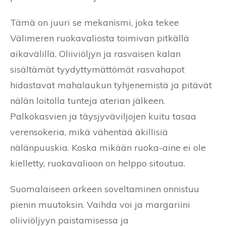
Tämä on juuri se mekanismi, joka tekee
Välimeren ruokavaliosta toimivan pitkällä
aikavälillä. Oliiviöljyn ja rasvaisen kalan
sisältämät tyydyttymättömät rasvahapot
hidastavat mahalaukun tyhjenemistä ja pitävät
nälän loitolla tunteja aterian jälkeen.
Palkokasvien ja täysjyväviljojen kuitu tasaa
verensokeria, mikä vähentää äkillisiä
nälänpuuskia. Koska mikään ruoka-aine ei ole
kielletty, ruokavalioon on helppo sitoutua.
Suomalaiseen arkeen soveltaminen onnistuu
pienin muutoksin. Vaihda voi ja margariini
oliiviöljyyn paistamisessa ja