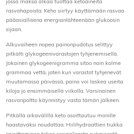
jossa maksa alkaa tuottaa ketoaineita
rasvahapoista. Keho siirtyy käyttämään rasvaa
pääasiallisena energianlähteenään glukoosin
sijaan.
Alkuvaiheen nopea painonpudotus selittyy
pitkälti glykogeenivarastojen tyhjenemisellä.
Jokainen glykogeenigramma sitoo noin kolme
grammaa vettä, joten kun varastot tyhjenevät
muutamassa päivässä, paino voi laskea useita
kiloja jo ensimmäisellä viikolla. Varsinainen
rasvanpoltto käynnistyy vasta tämän jälkeen.
Pitkällä aikavälillä keto osoittautuu monille
haastavaksi noudattaa. Hiilihydraattien tiukka
rajoittaminen tekee sosiaalisesta syömisestä