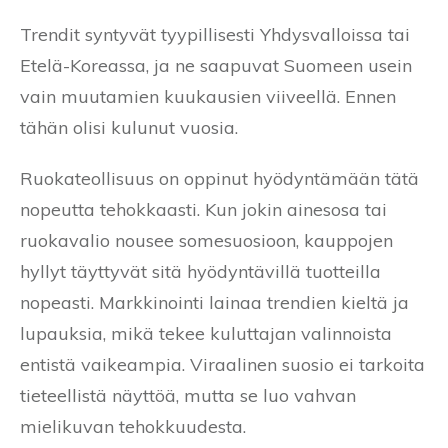
Trendit syntyvät tyypillisesti Yhdysvalloissa tai
Etelä-Koreassa, ja ne saapuvat Suomeen usein
vain muutamien kuukausien viiveellä. Ennen
tähän olisi kulunut vuosia.
Ruokateollisuus on oppinut hyödyntämään tätä
nopeutta tehokkaasti. Kun jokin ainesosa tai
ruokavalio nousee somesuosioon, kauppojen
hyllyt täyttyvät sitä hyödyntävillä tuotteilla
nopeasti. Markkinointi lainaa trendien kieltä ja
lupauksia, mikä tekee kuluttajan valinnoista
entistä vaikeampia. Viraalinen suosio ei tarkoita
tieteellistä näyttöä, mutta se luo vahvan
mielikuvan tehokkuudesta.