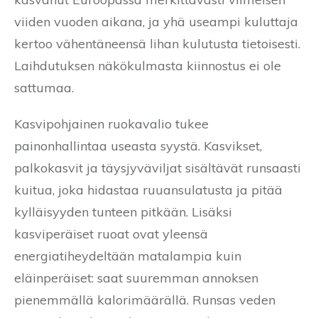
viiden vuoden aikana, ja yhä useampi kuluttaja
kertoo vähentäneensä lihan kulutusta tietoisesti.
Laihdutuksen näkökulmasta kiinnostus ei ole
sattumaa.
Kasvipohjainen ruokavalio tukee
painonhallintaa useasta syystä. Kasvikset,
palkokasvit ja täysjyväviljat sisältävät runsaasti
kuitua, joka hidastaa ruuansulatusta ja pitää
kylläisyyden tunteen pitkään. Lisäksi
kasviperäiset ruoat ovat yleensä
energiatiheydeltään matalampia kuin
eläinperäiset: saat suuremman annoksen
pienemmällä kalorimäärällä. Runsas veden