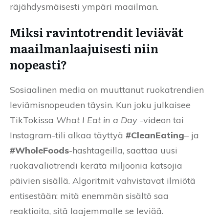
räjähdysmäisesti ympäri maailman.
Miksi ravintotrendit leviävät
maailmanlaajuisesti niin
nopeasti?
Sosiaalinen media on muuttanut ruokatrendien
leviämisnopeuden täysin. Kun joku julkaisee
TikTokissa
What I Eat in a Day
-videon tai
Instagram-tili alkaa täyttyä
#CleanEating
– ja
#WholeFoods
-hashtageilla, saattaa uusi
ruokavaliotrendi kerätä miljoonia katsojia
päivien sisällä. Algoritmit vahvistavat ilmiötä
entisestään: mitä enemmän sisältö saa
reaktioita, sitä laajemmalle se leviää.