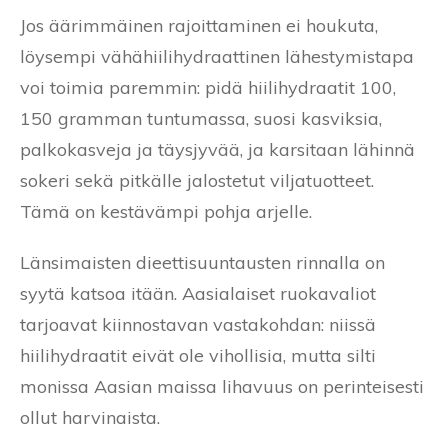
Jos äärimmäinen rajoittaminen ei houkuta,
löysempi vähähiilihydraattinen lähestymistapa
voi toimia paremmin: pidä hiilihydraatit 100,
150 gramman tuntumassa, suosi kasviksia,
palkokasveja ja täysjyvää, ja karsitaan lähinnä
sokeri sekä pitkälle jalostetut viljatuotteet.
Tämä on kestävämpi pohja arjelle.
Länsimaisten dieettisuuntausten rinnalla on
syytä katsoa itään. Aasialaiset ruokavaliot
tarjoavat kiinnostavan vastakohdan: niissä
hiilihydraatit eivät ole vihollisia, mutta silti
monissa Aasian maissa lihavuus on perinteisesti
ollut harvinaista.