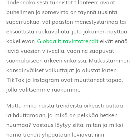
Todennäköisesti tunnistat tilanteen: avaat
puhelimen ja somevirta on täynnä uusinta
superruokaa, välipaaston menestystarinaa tai
eksoottista ruokavaliota, jota jokainen näyttää
kokeilevan.
Globaalit ravintotrendit
eivät enää
leviä vuosien viiveellä, vaan ne saapuvat
suomalaiseen arkeen viikoissa. Matkustaminen,
kansainväliset vaikuttajat ja alustat kuten
TikTok ja Instagram ovat muuttaneet tapaa,
jolla valitsemme ruokamme.
Mutta mikä näistä trendeistä oikeasti auttaa
laihduttamaan, ja mikä on pelkkää hetken
huumaa? Vastaus löytyy siitä, miten ja miksi
nämä trendit ylipäätään leviävät niin