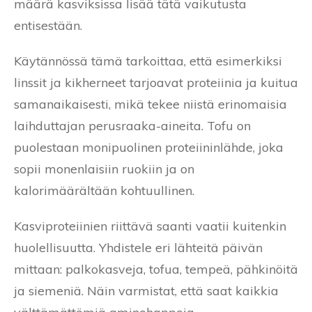
määrä kasviksissa lisää tätä vaikutusta
entisestään.
Käytännössä tämä tarkoittaa, että esimerkiksi
linssit ja kikherneet tarjoavat proteiinia ja kuitua
samanaikaisesti, mikä tekee niistä erinomaisia
laihduttajan perusraaka-aineita. Tofu on
puolestaan monipuolinen proteiininlähde, joka
sopii monenlaisiin ruokiin ja on
kalorimäärältään kohtuullinen.
Kasviproteiinien riittävä saanti vaatii kuitenkin
huolellisuutta. Yhdistele eri lähteitä päivän
mittaan: palkokasveja, tofua, tempeä, pähkinöitä
ja siemeniä. Näin varmistat, että saat kaikkia