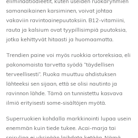
eliminaatiodieetit, kuten useiden ruokaryhmien
samanaikainen karsiminen, voivat johtaa
vakaviin ravintoainepuutoksiin. B12-vitamiini,
rauta ja kalsium ovat tyypillisimpiä puutoksia,
jotka kehittyvät hitaasti ja huomaamatta.
Trendien paine voi myös ruokkia ortoreksiaa, eli
pakonomaista tarvetta syödä “täydellisen
terveellisesti”. Ruoka muuttuu ahdistuksen
lähteeksi sen sijaan, että se olisi nautinto ja
ravinnon lähde. Tämä on tunnistettu kasvava
ilmiö erityisesti some-sisältöjen myötä.
Superruokien kohdalla markkinointi lupaa usein
enemmän kuin tiede tukee. Acai-marja tai
spirulina ei yksinään laihdata ketään. Nämä