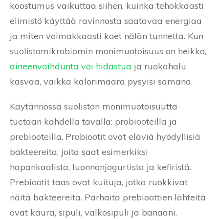
koostumus vaikuttaa siihen, kuinka tehokkaasti
elimistö käyttää ravinnosta saatavaa energiaa
ja miten voimakkaasti koet nälän tunnetta. Kun
suolistomikrobiomin monimuotoisuus on heikko,
aineenvaihdunta voi hidastua
ja ruokahalu
kasvaa, vaikka kalorimäärä pysyisi samana.
Käytännössä suoliston monimuotoisuutta
tuetaan kahdella tavalla: probiooteilla ja
prebiooteilla. Probiootit ovat eläviä hyödyllisiä
bakteereita, joita saat esimerkiksi
hapankaalista, luonnonjogurtista ja kefiristä.
Prebiootit taas ovat kuituja, jotka ruokkivat
näitä bakteereita. Parhaita prebioottien lähteitä
ovat kaura, sipuli, valkosipuli ja banaani.