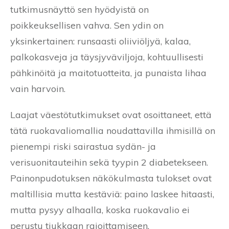
tutkimusnäyttö sen hyödyistä on
poikkeuksellisen vahva. Sen ydin on
yksinkertainen: runsaasti oliiviöljyä, kalaa,
palkokasveja ja täysjyväviljoja, kohtuullisesti
pähkinöitä ja maitotuotteita, ja punaista lihaa
vain harvoin.
Laajat väestötutkimukset ovat osoittaneet, että
tätä ruokavaliomallia noudattavilla ihmisillä on
pienempi riski sairastua sydän- ja
verisuonitauteihin sekä tyypin 2 diabetekseen.
Painonpudotuksen näkökulmasta tulokset ovat
maltillisia mutta kestäviä: paino laskee hitaasti,
mutta pysyy alhaalla, koska ruokavalio ei
perustu tiukkaan rajoittamiseen.