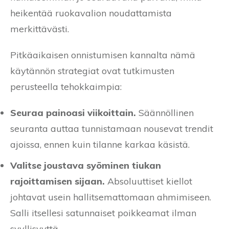
heikentää ruokavalion noudattamista
merkittävästi.
Pitkäaikaisen onnistumisen kannalta nämä
käytännön strategiat ovat tutkimusten
perusteella tehokkaimpia:
Seuraa painoasi viikoittain.
Säännöllinen
seuranta auttaa tunnistamaan nousevat trendit
ajoissa, ennen kuin tilanne karkaa käsistä.
Valitse joustava syöminen tiukan
rajoittamisen sijaan.
Absoluuttiset kiellot
johtavat usein hallitsemattomaan ahmimiseen.
Salli itsellesi satunnaiset poikkeamat ilman
syyllisyyttä.