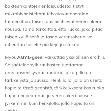
bakteerikantojen erilaisuudesta: tietyt
mikrobiyhdistelmät tehostavat energian
talteenottoa, toiset taas hillitsevät verensokerin
nousua. Tämä tarkoittaa, että ruoka, joka pitää
toisen kylläisenä ja tasaa verensokeria, voi
aiheuttaa toiselle piikkejä ja nälkää.
Myös
AMY1-geeni
vaikuttaa yksilöllisiin eroihin.
Se säätelee sylkirauhasten tuottaman
amylaasientsyymin määrää, joka pilkkoo
tärkkelystä jo suussa. Henkilöllä, jolla on useita
kopioita tästä geenistä, tärkkelyksenrikas ruoka
hajoaa nopeammin ja verensokeri nousee
jyrkemmin kuin henkilöllä, jolla kopioita on
vähän.