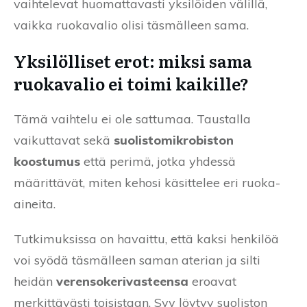
vaihtelevat huomattavasti yksilöiden välillä,
vaikka ruokavalio olisi täsmälleen sama.
Yksilölliset erot: miksi sama
ruokavalio ei toimi kaikille?
Tämä vaihtelu ei ole sattumaa. Taustalla
vaikuttavat sekä
suolistomikrobiston
koostumus
että perimä, jotka yhdessä
määrittävät, miten kehosi käsittelee eri ruoka-
aineita.
Tutkimuksissa on havaittu, että kaksi henkilöä
voi syödä täsmälleen saman aterian ja silti
heidän
verensokerivasteensa
eroavat
merkittävästi toisistaan. Syy löytyy suoliston