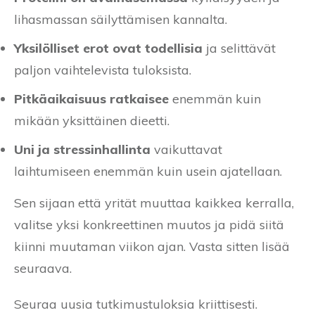
lihasmassan säilyttämisen kannalta.
Yksilölliset erot ovat todellisia
ja selittävät
paljon vaihtelevista tuloksista.
Pitkäaikaisuus ratkaisee
enemmän kuin
mikään yksittäinen dieetti.
Uni ja stressinhallinta
vaikuttavat
laihtumiseen enemmän kuin usein ajatellaan.
Sen sijaan että yrität muuttaa kaikkea kerralla,
valitse yksi konkreettinen muutos ja pidä siitä
kiinni muutaman viikon ajan. Vasta sitten lisää
seuraava.
Seuraa uusia tutkimustuloksia kriittisesti.