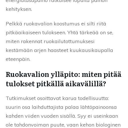
energiatasapaino ratkaisee lopulta painon
kehityksen.
Pelkkä ruokavalion koostumus ei silti riitä
pitkäaikaiseen tulokseen. Yhtä tärkeää on se,
miten rakennat ruokailutottumuksesi
kestämään arjen haasteet kuukausikaupalla
eteenpäin.
Ruokavalion ylläpito: miten pitää
tulokset pitkällä aikavälillä?
Tutkimukset osoittavat karua todellisuutta:
suurin osa laihduttajista palaa lähtöpainoonsa
kahden viiden vuoden sisällä. Syy ei useinkaan
ole tahdonvoiman puute, vaan kehon biologinen