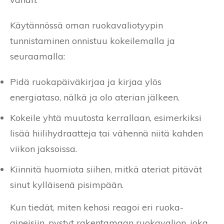
Käytännössä oman ruokavaliotyypin
tunnistaminen onnistuu kokeilemalla ja
seuraamalla:
Pidä ruokapäiväkirjaa ja kirjaa ylös
energiataso, nälkä ja olo aterian jälkeen.
Kokeile yhtä muutosta kerrallaan, esimerkiksi
lisää hiilihydraatteja tai vähennä niitä kahden
viikon jaksoissa.
Kiinnitä huomiota siihen, mitkä ateriat pitävät
sinut kylläisenä pisimpään.
Kun tiedät, miten kehosi reagoi eri ruoka-
aineisiin, pystyt rakentamaan ruokavalion, joka