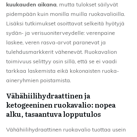
kuukauden aikana
, mutta tulokset säilyvät
pidempään kuin monilla muilla ruokavalioilla.
Lisäksi tutkimukset osoittavat selkeitä hyötyjä
sydän- ja verisuoniterveydelle: verenpaine
laskee, veren rasva-arvot paranevat ja
tulehdusmarkkerit vähenevät. Ruokavalion
toimivuus selittyy osin sillä, että se ei vaadi
tarkkaa laskemista eikä kokonaisten ruoka-
aineryhmien poistamista.
Vähähiilihydraattinen ja
ketogeeninen ruokavalio: nopea
alku, tasaantuva lopputulos
Vähähiilihydraattinen ruokavalio tuottaa usein