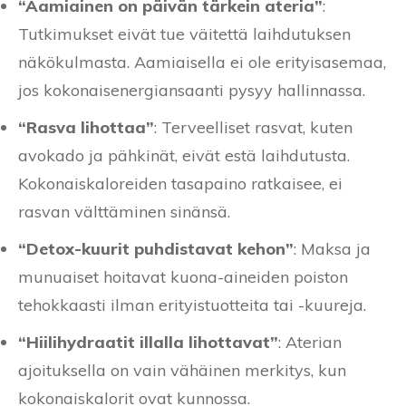
“Aamiainen on päivän tärkein ateria”
:
Tutkimukset eivät tue väitettä laihdutuksen
näkökulmasta. Aamiaisella ei ole erityisasemaa,
jos kokonaisenergiansaanti pysyy hallinnassa.
“Rasva lihottaa”
: Terveelliset rasvat, kuten
avokado ja pähkinät, eivät estä laihdutusta.
Kokonaiskaloreiden tasapaino ratkaisee, ei
rasvan välttäminen sinänsä.
“Detox-kuurit puhdistavat kehon”
: Maksa ja
munuaiset hoitavat kuona-aineiden poiston
tehokkaasti ilman erityistuotteita tai -kuureja.
“Hiilihydraatit illalla lihottavat”
: Aterian
ajoituksella on vain vähäinen merkitys, kun
kokonaiskalorit ovat kunnossa.