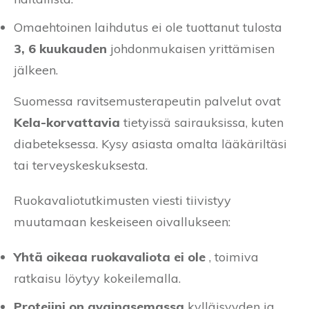
Omaehtoinen laihdutus ei ole tuottanut tulosta
3, 6 kuukauden
johdonmukaisen yrittämisen
jälkeen.
Suomessa ravitsemusterapeutin palvelut ovat
Kela-korvattavia
tietyissä sairauksissa, kuten
diabeteksessa. Kysy asiasta omalta lääkäriltäsi
tai terveyskeskuksesta.
Ruokavaliotutkimusten viesti tiivistyy
muutamaan keskeiseen oivallukseen:
Yhtä oikeaa ruokavaliota ei ole
, toimiva
ratkaisu löytyy kokeilemalla.
Proteiini on avainasemassa
kylläisyyden ja