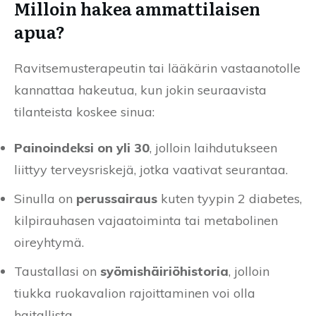
Milloin hakea ammattilaisen
apua?
Ravitsemusterapeutin tai lääkärin vastaanotolle
kannattaa hakeutua, kun jokin seuraavista
tilanteista koskee sinua:
Painoindeksi on yli 30
, jolloin laihdutukseen
liittyy terveysriskejä, jotka vaativat seurantaa.
Sinulla on
perussairaus
kuten tyypin 2 diabetes,
kilpirauhasen vajaatoiminta tai metabolinen
oireyhtymä.
Taustallasi on
syömishäiriöhistoria
, jolloin
tiukka ruokavalion rajoittaminen voi olla
haitallista.