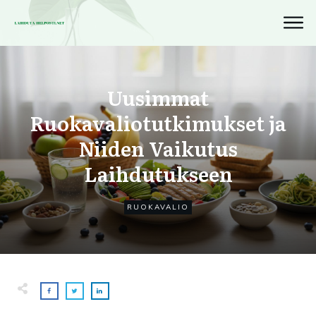
Uusimmat
Ruokavaliotutkimukset ja
Niiden Vaikutus
Laihdutukseen
RUOKAVALIO