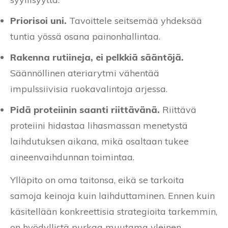
Priorisoi uni.
Tavoittele seitsemää yhdeksää
tuntia yössä osana painonhallintaa.
Rakenna rutiineja, ei pelkkiä sääntöjä.
Säännöllinen ateriarytmi vähentää
impulssiivisia ruokavalintoja arjessa.
Pidä proteiinin saanti riittävänä.
Riittävä
proteiini hidastaa lihasmassan menetystä
laihdutuksen aikana, mikä osaltaan tukee
aineenvaihdunnan toimintaa.
Ylläpito on oma taitonsa, eikä se tarkoita
samoja keinoja kuin laihduttaminen. Ennen kuin
käsitellään konkreettisia strategioita tarkemmin,
on hyödyllistä purkaa muutama yleinen