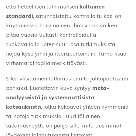
että tieteellisen tutkimuksen
kultainen
standardi
, satunnaistettu kontrolloitu koe, on
käytännössä harvinainen. Ihmisiä on vaikea
pitää vuosia tiukasti kontrolloidulla
ruokavaliolla, joten suuri osa tutkimuksista
nojaa kyselyihin ja itseraportointiin. Tämä lisää
virhemarginaalia merkittävästi.
Siksi yksittäinen tutkimus ei riitä johtopäätösten
pohjaksi. Luotettavin kuva syntyy
meta-
analyyseistä ja systemaattisista
katsauksista
, jotka kokoavat yhteen kymmeniä
tai satoja tutkimuksia. Juuri tällainen
tutkimusnäyttö on pohja sille, mitä uusimmat
löydökset laihdutuksesta kertovat.