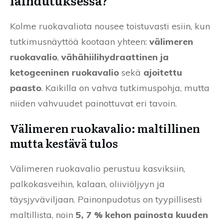
laihdutuksessa?
Kolme ruokavaliota nousee toistuvasti esiin, kun
tutkimusnäyttöä kootaan yhteen:
välimeren
ruokavalio
,
vähähiilihydraattinen ja
ketogeeninen ruokavalio
sekä
ajoitettu
paasto
. Kaikilla on vahva tutkimuspohja, mutta
niiden vahvuudet painottuvat eri tavoin.
Välimeren ruokavalio: maltillinen
mutta kestävä tulos
Välimeren ruokavalio perustuu kasviksiin,
palkokasveihin, kalaan, oliiviöljyyn ja
täysjyväviljaan. Painonpudotus on tyypillisesti
maltillista, noin
5, 7 % kehon painosta kuuden