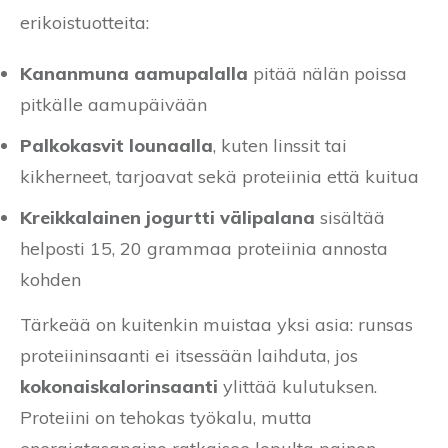
erikoistuotteita:
Kananmuna aamupalalla
pitää nälän poissa
pitkälle aamupäivään
Palkokasvit lounaalla
, kuten linssit tai
kikherneet, tarjoavat sekä proteiinia että kuitua
Kreikkalainen jogurtti välipalana
sisältää
helposti 15, 20 grammaa proteiinia annosta
kohden
Tärkeää on kuitenkin muistaa yksi asia: runsas
proteiininsaanti ei itsessään laihduta, jos
kokonaiskalorinsaanti
ylittää kulutuksen.
Proteiini on tehokas työkalu, mutta