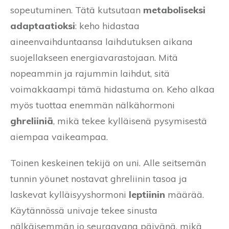
sopeutuminen. Tätä kutsutaan
metaboliseksi
adaptaatioksi
: keho hidastaa
aineenvaihduntaansa laihdutuksen aikana
suojellakseen energiavarastojaan. Mitä
nopeammin ja rajummin laihdut, sitä
voimakkaampi tämä hidastuma on. Keho alkaa
myös tuottaa enemmän nälkähormoni
ghreliiniä
, mikä tekee kylläisenä pysymisestä
aiempaa vaikeampaa.
Toinen keskeinen tekijä on uni. Alle seitsemän
tunnin yöunet nostavat ghreliinin tasoa ja
laskevat kylläisyyshormoni
leptiinin
määrää.
Käytännössä univaje tekee sinusta
nälkäisemmän jo seuraavana päivänä, mikä