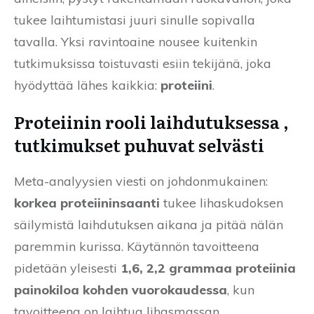
tukee laihtumistasi juuri sinulle sopivalla
tavalla. Yksi ravintoaine nousee kuitenkin
tutkimuksissa toistuvasti esiin tekijänä, joka
hyödyttää lähes kaikkia:
proteiini
.
Proteiinin rooli laihdutuksessa ,
tutkimukset puhuvat selvästi
Meta-analyysien viesti on johdonmukainen:
korkea proteiininsaanti
tukee lihaskudoksen
säilymistä laihdutuksen aikana ja pitää nälän
paremmin kurissa. Käytännön tavoitteena
pidetään yleisesti
1,6, 2,2 grammaa proteiinia
painokiloa kohden vuorokaudessa
, kun
tavoitteena on laihtua lihasmassan