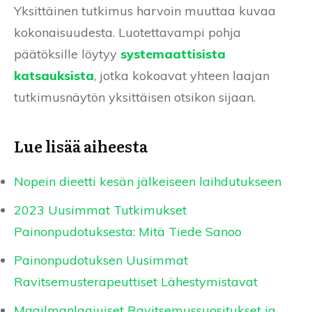
Yksittäinen tutkimus harvoin muuttaa kuvaa
kokonaisuudesta. Luotettavampi pohja
päätöksille löytyy
systemaattisista
katsauksista
, jotka kokoavat yhteen laajan
tutkimusnäytön yksittäisen otsikon sijaan.
Lue lisää aiheesta
Nopein dieetti kesän jälkeiseen laihdutukseen
2023 Uusimmat Tutkimukset
Painonpudotuksesta: Mitä Tiede Sanoo
Painonpudotuksen Uusimmat
Ravitsemusterapeuttiset Lähestymistavat
Maailmanlaajuiset Ravitsemussuositukset ja