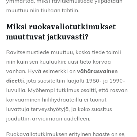
ymmärtää, miksi ravitsemustiede ylipäätään
muuttuu niin tiuhaan tahtiin.
Miksi ruokavaliotutkimukset
muuttuvat jatkuvasti?
Ravitsemustiede muuttuu, koska tiede toimii
niin kuin sen kuuluukin: uusi tieto korvaa
vanhan. Hyvä esimerkki on
vähärasvainen
dieetti
, jota suositeltiin laajalti 1980- ja 1990-
luvuilla. Myöhempi tutkimus osoitti, että rasvan
korvaaminen hiilihydraateilla ei tuonut
luvattuja terveyshyötyjä, ja koko suositus
jouduttiin arvioimaan uudelleen.
Ruokavaliotutkimuksen erityinen haaste on se,