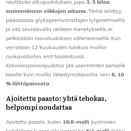
näyttävän alkupudotuksen, jopa
3, 5 kiloa
ensimmäisten viikkojen aikana
. Tämä selittyy
pääasiassa glykogeenivarastojen tyhjenemisellä
ja sitä seuraavalla nesteen menetyksellä, ei
pelkästään rasvakudoksen vähenemisellä. Kun
verrataan 12 kuukauden tuloksia muihin
ruokavalioihin, erot tasaantuvat.
Kokonaispainonpudotus jää useimmiten samalle
tasolle kuin muilla lähestymistavoilla, noin
6, 10
% lähtöpainosta
.
Ajoitettu paasto: yhtä tehokas,
helpompi noudattaa
Ajoitettu paasto, kuten
16:8-malli
(syöminen
kahdeksan tunnin ikkunassa) tai
5:2-malli
(kaksi