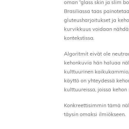
oman “glass skin ja slim b
Brasiliassa taas painotetaan
gluteusharjoitukset ja ke
kurvikkuus voidaan nähdä i
kontekstissa.
Algoritmit eivät ole neutra
kehonkuvia hän haluaa näh
kulttuurinen kaikukammio,
käyttö on yhteydessä kehon
kulttuureissa, joissa keh
Konkreettisimmin tämä näky
täysin omaksi ilmiökseen.