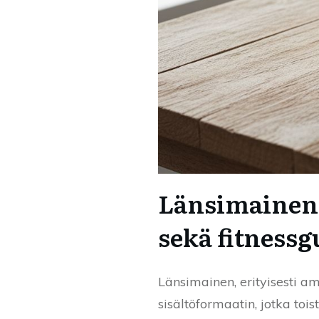
Länsimainen 
sekä fitnessg
Länsimainen, erityisesti 
sisältöformaatin, jotka toi