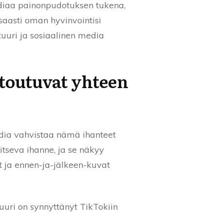
mediaa painonpudotuksen tukena,
isaasti oman hyvinvointisi
uuri ja sosiaalinen media
etoutuvat yhteen
media vahvistaa nämä ihanteet
itseva ihanne, ja se näkyy
ot ja ennen-ja-jälkeen-kuvat
uuri on synnyttänyt TikTokiin