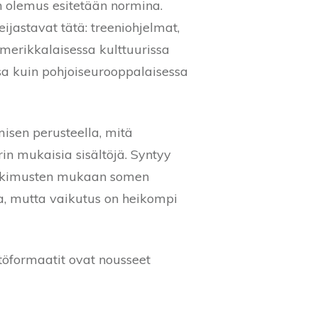
n olemus esitetään normina.
eijastavat tätä: treeniohjelmat,
merikkalaisessa kulttuurissa
sa kuin pohjoiseurooppalaisessa
umisen perusteella, mitä
n mukaisia sisältöjä. Syntyy
Tutkimusten mukaan somen
sa, mutta vaikutus on heikompi
töformaatit ovat nousseet