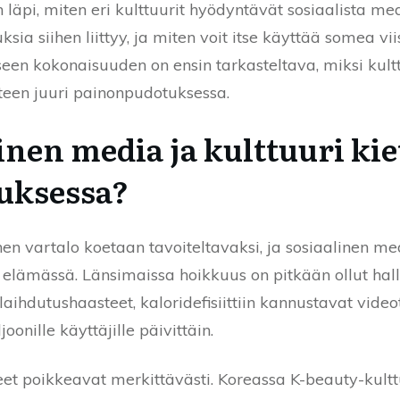
 läpi, miten eri kulttuurit hyödyntävät sosiaalista 
ksia siihen liittyy, ja miten voit itse käyttää somea vi
en kokonaisuuden on ensin tarkasteltava, miksi kultt
hteen juuri painonpudotuksessa.
inen media ja kulttuuri ki
uksessa?
inen vartalo koetaan tavoiteltavaksi, ja sosiaalinen 
elämässä. Länsimaissa hoikkuus on pitkään ollut hall
laihdutushaasteet, kaloridefisiittiin kannustavat vide
oonille käyttäjille päivittäin.
eet poikkeavat merkittävästi. Koreassa K-beauty-kultt