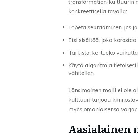
transformation-kulttuurin
konkreettisella tavalla:
Lopeta seuraaminen, jos jo
Etsi sisältöä, joka korosta
Tarkista, kertooko vaikutt
Käytä algoritmia tietoises
vähitellen.
Länsimainen malli ei ole 
kulttuuri tarjoaa kiinnost
myös omanlaisensa varjopu
Aasialainen 