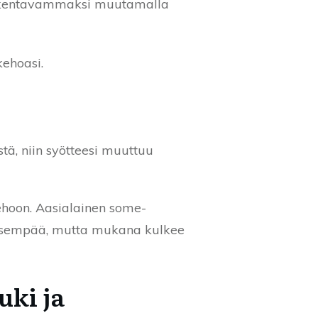
 rakentavammaksi muutamalla
kehoasi.
tä, niin syötteesi muuttuu
ehoon. Aasialainen some-
skeisempää, mutta mukana kulkee
uki ja