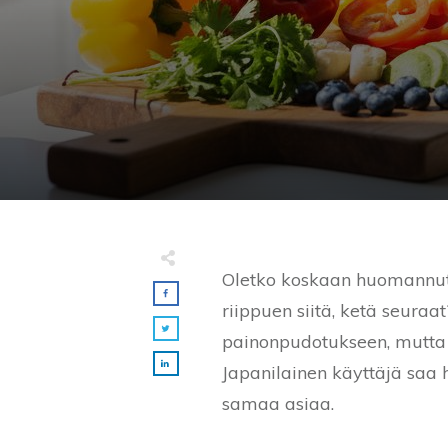
Oletko koskaan huomannut, 
riippuen siitä, ketä seura
painonpudotukseen, mutta se
Japanilainen käyttäjä saa h
samaa asiaa.