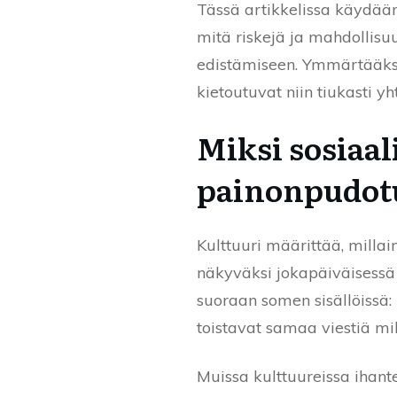
Tässä artikkelissa käydään
mitä riskejä ja mahdollisuu
edistämiseen. Ymmärtääkse
kietoutuvat niin tiukasti y
Miksi sosiaal
painonpudot
Kulttuuri määrittää, milla
näkyväksi jokapäiväisessä 
suoraan somen sisällöissä: 
toistavat samaa viestiä milj
Muissa kulttuureissa ihant