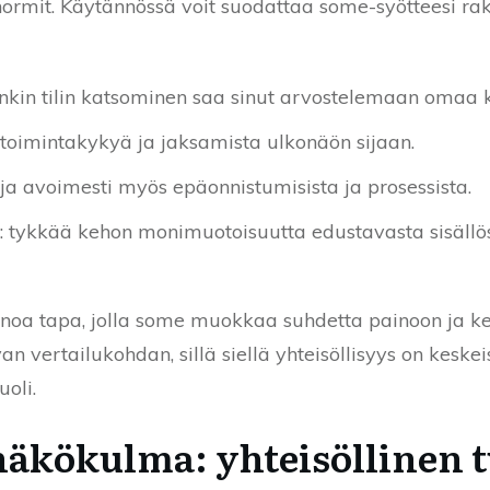
 normit. Käytännössä voit suodattaa some-syötteesi
nkin tilin katsominen saa sinut arvostelemaan omaa 
a toimintakykyä ja jaksamista ulkonäön sijaan.
aja avoimesti myös epäonnistumisista ja prosessista.
ti: tykkää kehon monimuotoisuutta edustavasta sisällös
ainoa tapa, jolla some muokkaa suhdetta painoon ja k
avan vertailukohdan, sillä siellä yhteisöllisyys on ke
oli.
näkökulma: yhteisöllinen t