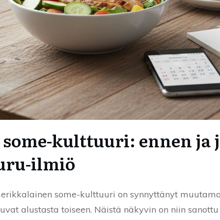
some-kulttuuri: ennen ja j
uru-ilmiö
amerikkalainen some-kulttuuri on synnyttänyt muutama
stuvat alustasta toiseen. Näistä näkyvin on niin sanott