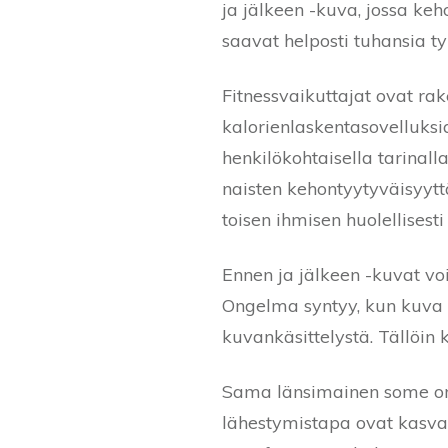
ja jälkeen -kuva, jossa keh
saavat helposti tuhansia t
Fitnessvaikuttajat ovat ra
kalorienlaskentasovelluksi
henkilökohtaisella tarinal
naisten kehontyytyväisyytt
toisen ihmisen huolellisest
Ennen ja jälkeen -kuvat voi
Ongelma syntyy, kun kuva ir
kuvankäsittelystä. Tällöin k
Sama länsimainen some on k
lähestymistapa ovat kasva