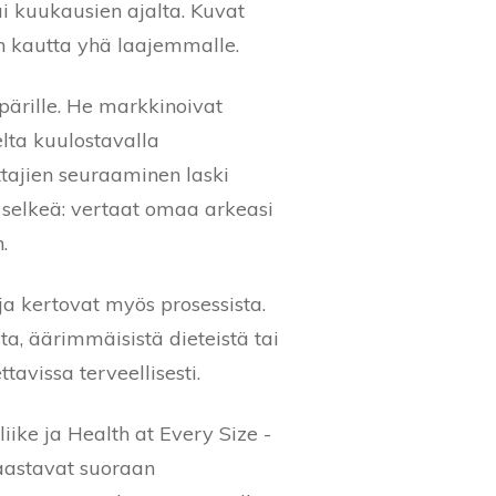
ai kuukausien ajalta. Kuvat
in kautta yhä laajemmalle.
pärille. He markkinoivat
elta kuulostavalla
ttajien seuraaminen laski
 selkeä: vertaat omaa arkeasi
.
ja kertovat myös prosessista.
ta, äärimmäisistä dieteistä tai
tavissa terveellisesti.
ike ja Health at Every Size -
aastavat suoraan