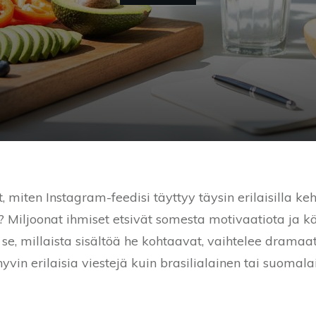
miten Instagram-feedisi täyttyy täysin erilaisilla keh
at? Miljoonat ihmiset etsivät somesta motivaatiota ja 
, millaista sisältöä he kohtaavat, vaihtelee dramaatti
yvin erilaisia viestejä kuin brasilialainen tai suomala