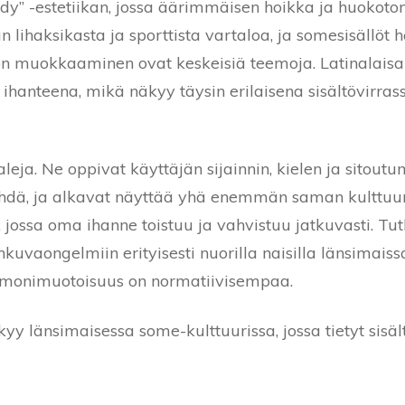
ody” -estetiikan, jossa äärimmäisen hoikka ja huokoto
 lihaksikasta ja sporttista vartaloa, ja somesisällöt h
hon muokkaaminen ovat keskeisiä teemoja. Latinalaisa
hanteena, mikä näkyy täysin erilaisena sisältövirras
aleja. Ne oppivat käyttäjän sijainnin, kielen ja sitout
dä, ja alkavat näyttää yhä enemmän saman kulttuuri
 jossa oma ihanne toistuu ja vahvistuu jatkuvasti. 
kuvaongelmiin erityisesti nuorilla naisilla länsimais
on monimuotoisuus on normatiivisempaa.
y länsimaisessa some-kulttuurissa, jossa tietyt sisäl