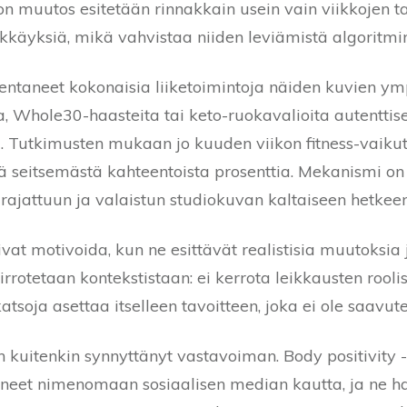
on muutos esitetään rinnakkain usein vain viikkojen t
ykkäyksiä, mikä vahvistaa niiden leviämistä algoritm
kentaneet kokonaisia liiketoimintoja näiden kuvien ym
a, Whole30-haasteita tai keto-ruokavalioita autenttis
la. Tutkimusten mukaan jo kuuden viikon fitness-vaiku
ä seitsemästä kahteentoista prosenttia. Mekanismi on
i rajattuun ja valaistun studiokuvan kaltaiseen hetkeen
vat motivoida, kun ne esittävät realistisia muutoksia 
rotetaan kontekstistaan: ei kerrota leikkausten roolis
atsoja asettaa itselleen tavoitteen, joka ei ole saavutet
uitenkin synnyttänyt vastavoiman. Body positivity -li
neet nimenomaan sosiaalisen median kautta, ja ne h