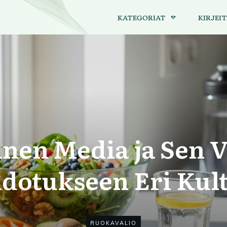
KATEGORIAT
KIRJEIT
inen Media ja Sen 
dotukseen Eri Kult
RUOKAVALIO