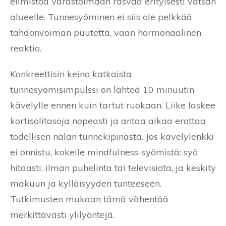
elimistöä varastoimaan rasvaa erityisesti vatsan
alueelle. Tunnesyöminen ei siis ole pelkkää
tahdonvoiman puutetta, vaan hormonaalinen
reaktio.
Konkreettisin keino katkaista
tunnesyömisimpulssi on lähteä 10 minuutin
kävelylle ennen kuin tartut ruokaan. Liike laskee
kortisolitasoja nopeasti ja antaa aikaa erottaa
todellisen nälän tunnekipinästä. Jos kävelylenkki
ei onnistu, kokeile mindfulness-syömistä: syö
hitaasti, ilman puhelinta tai televisiota, ja keskity
makuun ja kylläisyyden tunteeseen.
Tutkimusten mukaan tämä vähentää
merkittävästi ylilyöntejä.