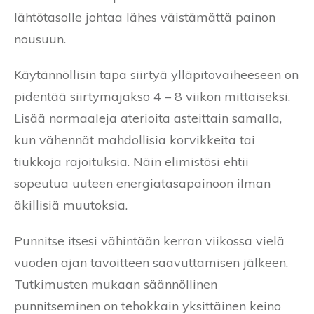
lähtötasolle johtaa lähes väistämättä painon
nousuun.
Käytännöllisin tapa siirtyä ylläpitovaiheeseen on
pidentää siirtymäjakso 4 – 8 viikon mittaiseksi.
Lisää normaaleja aterioita asteittain samalla,
kun vähennät mahdollisia korvikkeita tai
tiukkoja rajoituksia. Näin elimistösi ehtii
sopeutua uuteen energiatasapainoon ilman
äkillisiä muutoksia.
Punnitse itsesi vähintään kerran viikossa vielä
vuoden ajan tavoitteen saavuttamisen jälkeen.
Tutkimusten mukaan säännöllinen
punnitseminen on tehokkain yksittäinen keino