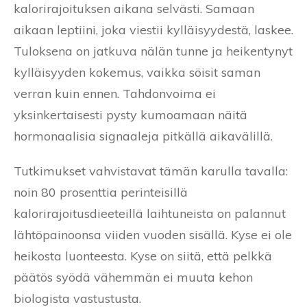
kalorirajoituksen aikana selvästi. Samaan
aikaan leptiini, joka viestii kylläisyydestä, laskee.
Tuloksena on jatkuva nälän tunne ja heikentynyt
kylläisyyden kokemus, vaikka söisit saman
verran kuin ennen. Tahdonvoima ei
yksinkertaisesti pysty kumoamaan näitä
hormonaalisia signaaleja pitkällä aikavälillä.
Tutkimukset vahvistavat tämän karulla tavalla:
noin 80 prosenttia perinteisillä
kalorirajoitusdieeteillä laihtuneista on palannut
lähtöpainoonsa viiden vuoden sisällä. Kyse ei ole
heikosta luonteesta. Kyse on siitä, että pelkkä
päätös syödä vähemmän ei muuta kehon
biologista vastustusta.