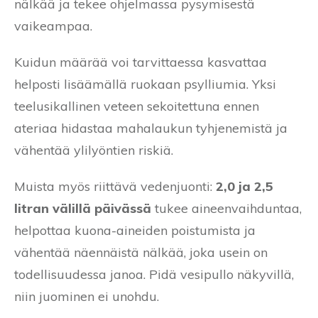
nälkää ja tekee ohjelmassa pysymisestä
vaikeampaa.
Kuidun määrää voi tarvittaessa kasvattaa
helposti lisäämällä ruokaan psylliumia. Yksi
teelusikallinen veteen sekoitettuna ennen
ateriaa hidastaa mahalaukun tyhjenemistä ja
vähentää ylilyöntien riskiä.
Muista myös riittävä vedenjuonti:
2,0 ja 2,5
litran välillä päivässä
tukee aineenvaihduntaa,
helpottaa kuona-aineiden poistumista ja
vähentää näennäistä nälkää, joka usein on
todellisuudessa janoa. Pidä vesipullo näkyvillä,
niin juominen ei unohdu.