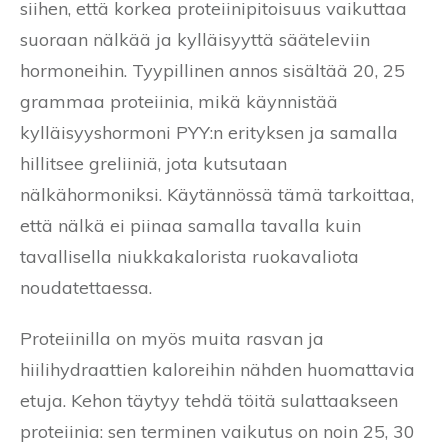
siihen, että korkea proteiinipitoisuus vaikuttaa
suoraan nälkää ja kylläisyyttä sääteleviin
hormoneihin. Tyypillinen annos sisältää 20, 25
grammaa proteiinia, mikä käynnistää
kylläisyyshormoni PYY:n erityksen ja samalla
hillitsee greliiniä, jota kutsutaan
nälkähormoniksi. Käytännössä tämä tarkoittaa,
että nälkä ei piinaa samalla tavalla kuin
tavallisella niukkakalorista ruokavaliota
noudatettaessa.
Proteiinilla on myös muita rasvan ja
hiilihydraattien kaloreihin nähden huomattavia
etuja. Kehon täytyy tehdä töitä sulattaakseen
proteiinia: sen terminen vaikutus on noin 25, 30