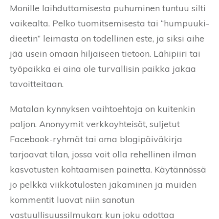
Monille laihduttamisesta puhuminen tuntuu silti
vaikealta. Pelko tuomitsemisesta tai “humpuuki-
dieetin” leimasta on todellinen este, ja siksi aihe
jää usein omaan hiljaiseen tietoon. Lähipiiri tai
työpaikka ei aina ole turvallisin paikka jakaa
tavoitteitaan.
Matalan kynnyksen vaihtoehtoja on kuitenkin
paljon. Anonyymit verkkoyhteisöt, suljetut
Facebook-ryhmät tai oma blogipäiväkirja
tarjoavat tilan, jossa voit olla rehellinen ilman
kasvotusten kohtaamisen painetta. Käytännössä
jo pelkkä viikkotulosten jakaminen ja muiden
kommentit luovat niin sanotun
vastuullisuussilmukan: kun joku odottaa