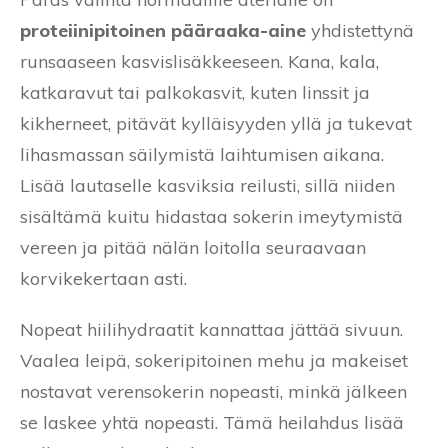
proteiinipitoinen pääraaka-aine
yhdistettynä
runsaaseen kasvislisäkkeeseen. Kana, kala,
katkaravut tai palkokasvit, kuten linssit ja
kikherneet, pitävät kylläisyyden yllä ja tukevat
lihasmassan säilymistä laihtumisen aikana.
Lisää lautaselle kasviksia reilusti, sillä niiden
sisältämä kuitu hidastaa sokerin imeytymistä
vereen ja pitää nälän loitolla seuraavaan
korvikekertaan asti.
Nopeat hiilihydraatit kannattaa jättää sivuun.
Vaalea leipä, sokeripitoinen mehu ja makeiset
nostavat verensokerin nopeasti, minkä jälkeen
se laskee yhtä nopeasti. Tämä heilahdus lisää