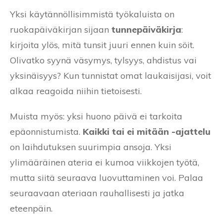
Yksi käytännöllisimmistä työkaluista on
ruokapäiväkirjan sijaan
tunnepäiväkirja
:
kirjoita ylös, mitä tunsit juuri ennen kuin söit.
Olivatko syynä väsymys, tylsyys, ahdistus vai
yksinäisyys? Kun tunnistat omat laukaisijasi, voit
alkaa reagoida niihin tietoisesti.
Muista myös: yksi huono päivä ei tarkoita
epäonnistumista.
Kaikki tai ei mitään -ajattelu
on laihdutuksen suurimpia ansoja. Yksi
ylimääräinen ateria ei kumoa viikkojen työtä,
mutta siitä seuraava luovuttaminen voi. Palaa
seuraavaan ateriaan rauhallisesti ja jatka
eteenpäin.