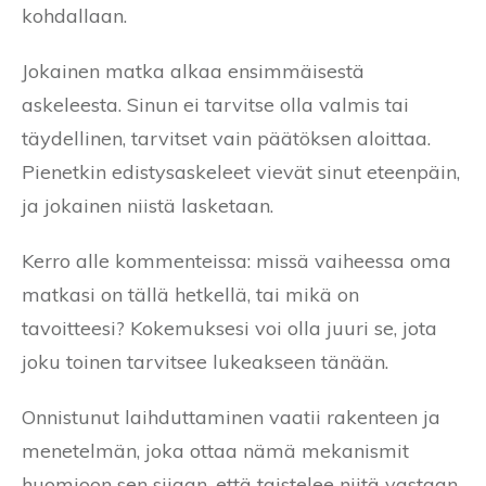
kohdallaan.
Jokainen matka alkaa ensimmäisestä
askeleesta. Sinun ei tarvitse olla valmis tai
täydellinen, tarvitset vain päätöksen aloittaa.
Pienetkin edistysaskeleet vievät sinut eteenpäin,
ja jokainen niistä lasketaan.
Kerro alle kommenteissa: missä vaiheessa oma
matkasi on tällä hetkellä, tai mikä on
tavoitteesi? Kokemuksesi voi olla juuri se, jota
joku toinen tarvitsee lukeakseen tänään.
Onnistunut laihduttaminen vaatii rakenteen ja
menetelmän, joka ottaa nämä mekanismit
huomioon sen sijaan, että taistelee niitä vastaan.