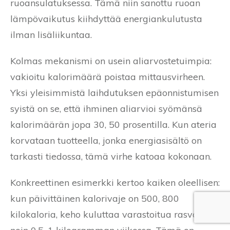
ruoansulatuksessa. Tämä niin sanottu ruoan
lämpövaikutus kiihdyttää energiankulutusta
ilman lisäliikuntaa.
Kolmas mekanismi on usein aliarvostetuimpia:
vakioitu kalorimäärä poistaa mittausvirheen.
Yksi yleisimmistä laihdutuksen epäonnistumisen
syistä on se, että ihminen aliarvioi syömänsä
kalorimäärän jopa 30, 50 prosentilla. Kun ateria
korvataan tuotteella, jonka energiasisältö on
tarkasti tiedossa, tämä virhe katoaa kokonaan.
Konkreettinen esimerkki kertoo kaiken oleellisen:
kun päivittäinen kalorivaje on 500, 800
kilokaloria, keho kuluttaa varastoitua rasvaa