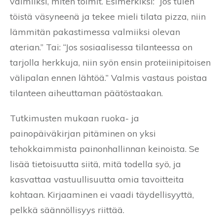
valmiiksi, miten toimit. Esimerkiksi: “Jos tulen
töistä väsyneenä ja tekee mieli tilata pizza, niin
lämmitän pakastimessa valmiiksi olevan
aterian.” Tai: “Jos sosiaalisessa tilanteessa on
tarjolla herkkuja, niin syön ensin proteiinipitoisen
välipalan ennen lähtöä.” Valmis vastaus poistaa
tilanteen aiheuttaman päätöstaakan.
Tutkimusten mukaan ruoka- ja
painopäiväkirjan pitäminen on yksi
tehokkaimmista painonhallinnan keinoista. Se
lisää tietoisuutta siitä, mitä todella syö, ja
kasvattaa vastuullisuutta omia tavoitteita
kohtaan. Kirjaaminen ei vaadi täydellisyyttä,
pelkkä säännöllisyys riittää.