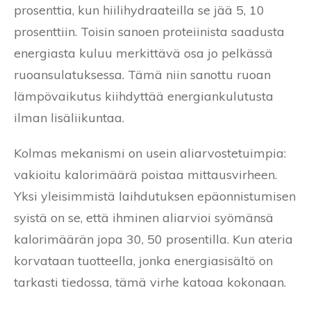
prosenttia, kun hiilihydraateilla se jää 5, 10
prosenttiin. Toisin sanoen proteiinista saadusta
energiasta kuluu merkittävä osa jo pelkässä
ruoansulatuksessa. Tämä niin sanottu ruoan
lämpövaikutus kiihdyttää energiankulutusta
ilman lisäliikuntaa.
Kolmas mekanismi on usein aliarvostetuimpia:
vakioitu kalorimäärä poistaa mittausvirheen.
Yksi yleisimmistä laihdutuksen epäonnistumisen
syistä on se, että ihminen aliarvioi syömänsä
kalorimäärän jopa 30, 50 prosentilla. Kun ateria
korvataan tuotteella, jonka energiasisältö on
tarkasti tiedossa, tämä virhe katoaa kokonaan.