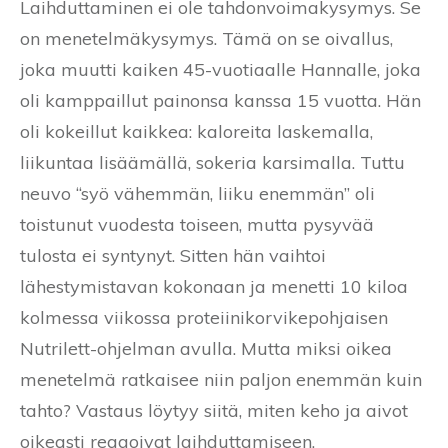
Laihduttaminen ei ole tahdonvoimakysymys. Se
on menetelmäkysymys. Tämä on se oivallus,
joka muutti kaiken 45-vuotiaalle Hannalle, joka
oli kamppaillut painonsa kanssa 15 vuotta. Hän
oli kokeillut kaikkea: kaloreita laskemalla,
liikuntaa lisäämällä, sokeria karsimalla. Tuttu
neuvo “syö vähemmän, liiku enemmän” oli
toistunut vuodesta toiseen, mutta pysyvää
tulosta ei syntynyt. Sitten hän vaihtoi
lähestymistavan kokonaan ja menetti 10 kiloa
kolmessa viikossa proteiinikorvikepohjaisen
Nutrilett-ohjelman avulla. Mutta miksi oikea
menetelmä ratkaisee niin paljon enemmän kuin
tahto? Vastaus löytyy siitä, miten keho ja aivot
oikeasti reagoivat laihduttamiseen.