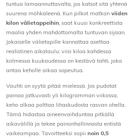
tuntua lamaannuttavalta, jos katsot sitä yhtenä
suurena möhkäleenä. Kun pilkot matkan
viiden
kilon välietappeihin
, saat kuusi konkreettista
maalia yhden mahdottomalta tuntuvan sijaan.
Jokaiselle välietapille kannattaa asettaa
realistinen aikataulu: viisi kiloa kahdessa
kolmessa kuukaudessa on kestävä tahti, joka
antaa keholle aikaa sopeutua.
Vauhti on syytä pitää mielessä. Jos pudotat
painoa jatkuvasti yli kilogramman viikossa,
keho alkaa polttaa lihaskudosta rasvan ohella.
Tämä hidastaa aineenvaihduntaa pitkällä
aikavälillä ja tekee painonhallinnasta entistä
vaikeampaa. Tavoitteeksi sopii
noin 0,5