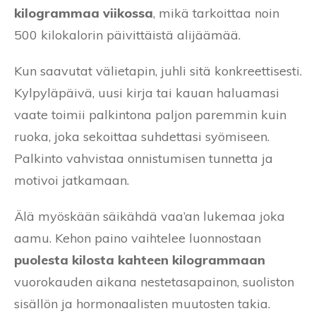
kilogrammaa viikossa
, mikä tarkoittaa noin
500 kilokalorin päivittäistä alijäämää.
Kun saavutat välietapin, juhli sitä konkreettisesti.
Kylpyläpäivä, uusi kirja tai kauan haluamasi
vaate toimii palkintona paljon paremmin kuin
ruoka, joka sekoittaa suhdettasi syömiseen.
Palkinto vahvistaa onnistumisen tunnetta ja
motivoi jatkamaan.
Älä myöskään säikähdä vaa’an lukemaa joka
aamu. Kehon paino vaihtelee luonnostaan
puolesta kilosta kahteen kilogrammaan
vuorokauden aikana nestetasapainon, suoliston
sisällön ja hormonaalisten muutosten takia.