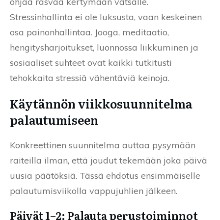
ohjaa rasvaa kertymään vatsalle.
Stressinhallinta ei ole luksusta, vaan keskeinen
osa painonhallintaa. Jooga, meditaatio,
hengitysharjoitukset, luonnossa liikkuminen ja
sosiaaliset suhteet ovat kaikki tutkitusti
tehokkaita stressiä vähentäviä keinoja.
Käytännön viikkosuunnitelma
palautumiseen
Konkreettinen suunnitelma auttaa pysymään
raiteilla ilman, että joudut tekemään joka päivä
uusia päätöksiä. Tässä ehdotus ensimmäiselle
palautumisviikolla vappujuhlien jälkeen.
Päivät 1–2: Palauta perustoiminnot