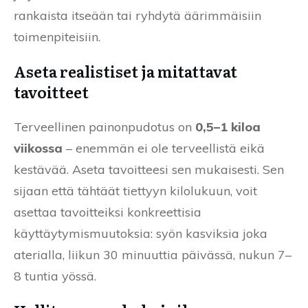
rankaista itseään tai ryhdytä äärimmäisiin
toimenpiteisiin.
Aseta realistiset ja mitattavat
tavoitteet
Terveellinen painonpudotus on
0,5–1 kiloa
viikossa
– enemmän ei ole terveellistä eikä
kestävää. Aseta tavoitteesi sen mukaisesti. Sen
sijaan että tähtäät tiettyyn kilolukuun, voit
asettaa tavoitteiksi konkreettisia
käyttäytymismuutoksia: syön kasviksia joka
aterialla, liikun 30 minuuttia päivässä, nukun 7–
8 tuntia yössä.