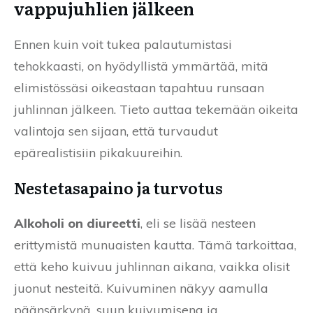
vappujuhlien jälkeen
Ennen kuin voit tukea palautumistasi
tehokkaasti, on hyödyllistä ymmärtää, mitä
elimistössäsi oikeastaan tapahtuu runsaan
juhlinnan jälkeen. Tieto auttaa tekemään oikeita
valintoja sen sijaan, että turvaudut
epärealistisiin pikakuureihin.
Nestetasapaino ja turvotus
Alkoholi on diureetti
, eli se lisää nesteen
erittymistä munuaisten kautta. Tämä tarkoittaa,
että keho kuivuu juhlinnan aikana, vaikka olisit
juonut nesteitä. Kuivuminen näkyy aamulla
päänsärkynä, suun kuivumisena ja