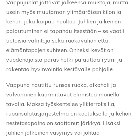
Vappujuhlat jättävät jälkeensä muistoja, mutta
usein myös muutaman ylimääräisen kilon ja
kehon, joka kaipaa huoltoa. Juhlien jälkeinen
palautuminen ei tapahdu itsestään – se vaatii
tietoisia valintoja sekä ruokavalion että
elämäntapojen suhteen. Onneksi kevät on
vuodenajoista paras hetki palauttaa rytmi ja
rakentaa hyvinvointia kestävälle pohjalle.
Vappuna nautittu runsas ruoka, alkoholi ja
valvominen kuormittavat elimistöä monella
tavalla. Maksa työskentelee ylikierroksilla,
ruoansulatusjärjestelmä on koetuksella ja kehon
nestetasapaino on saattanut järkkyä. Lisäksi
juhlien jälkeinen väsymys voi johtaa