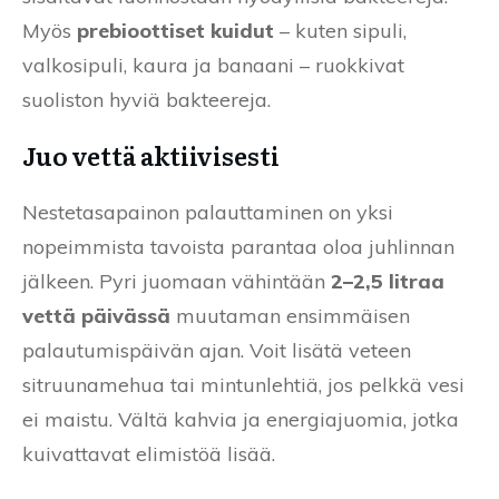
Myös
prebioottiset kuidut
– kuten sipuli,
valkosipuli, kaura ja banaani – ruokkivat
suoliston hyviä bakteereja.
Juo vettä aktiivisesti
Nestetasapainon palauttaminen on yksi
nopeimmista tavoista parantaa oloa juhlinnan
jälkeen. Pyri juomaan vähintään
2–2,5 litraa
vettä päivässä
muutaman ensimmäisen
palautumispäivän ajan. Voit lisätä veteen
sitruunamehua tai mintunlehtiä, jos pelkkä vesi
ei maistu. Vältä kahvia ja energiajuomia, jotka
kuivattavat elimistöä lisää.