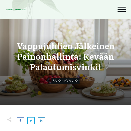
Vappujuhlien Jälkeinen
Painonhallinta: Kevään
Palautumisvinkit
RUOKAVALIO