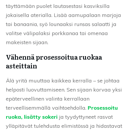
täyttämään puolet lautasestasi kasviksilla
jokaisella aterialla. Lisää aamupalaan marjoja
tai banaania, syö lounaaksi runsas salaatti ja
valitse välipalaksi porkkanaa tai omenaa
makeisten sijaan.
Vähennä prosessoitua ruokaa
asteittain
Älä yritä muuttaa kaikkea kerralla – se johtaa
helposti luovuttamiseen. Sen sijaan korvaa yksi
epäterveellinen valinta kerrallaan
terveellisemmällä vaihtoehdolla.
Prosessoitu
ruoka, lisätty sokeri
ja tyydyttyneet rasvat
ylläpitävät tulehdusta elimistössä ja hidastavat