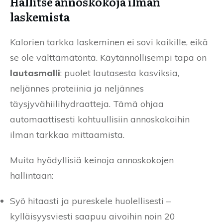
Hallitse annoskokoja ilman
laskemista
Kalorien tarkka laskeminen ei sovi kaikille, eikä
se ole välttämätöntä. Käytännöllisempi tapa on
lautasmalli
: puolet lautasesta kasviksia,
neljännes proteiinia ja neljännes
täysjyvähiilihydraatteja. Tämä ohjaa
automaattisesti kohtuullisiin annoskokoihin
ilman tarkkaa mittaamista.
Muita hyödyllisiä keinoja annoskokojen
hallintaan:
Syö hitaasti ja pureskele huolellisesti –
kylläisyysviesti saapuu aivoihin noin 20