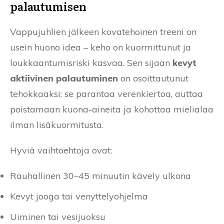
palautumisen
Vappujuhlien jälkeen kovatehoinen treeni on
usein huono idea – keho on kuormittunut ja
loukkaantumisriski kasvaa. Sen sijaan
kevyt
aktiivinen palautuminen
on osoittautunut
tehokkaaksi: se parantaa verenkiertoa, auttaa
poistamaan kuona-aineita ja kohottaa mielialaa
ilman lisäkuormitusta.
Hyviä vaihtoehtoja ovat:
Rauhallinen 30–45 minuutin kävely ulkona
Kevyt jooga tai venyttelyohjelma
Uiminen tai vesijuoksu