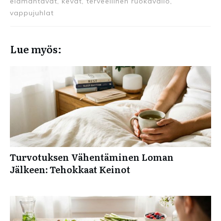
elämäntavat, kevät, terveellinen ruokavalio,
vappujuhlat
Lue myös:
Turvotuksen Vähentäminen Loman
Jälkeen: Tehokkaat Keinot