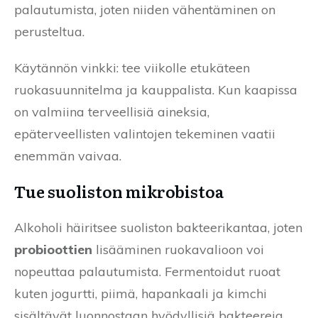
palautumista, joten niiden vähentäminen on
perusteltua.
Käytännön vinkki: tee viikolle etukäteen
ruokasuunnitelma ja kauppalista. Kun kaapissa
on valmiina terveellisiä aineksia,
epäterveellisten valintojen tekeminen vaatii
enemmän vaivaa.
Tue suoliston mikrobistoa
Alkoholi häiritsee suoliston bakteerikantaa, joten
probioottien
lisääminen ruokavalioon voi
nopeuttaa palautumista. Fermentoidut ruoat
kuten jogurtti, piimä, hapankaali ja kimchi
sisältävät luonnostaan hyödyllisiä bakteereja.