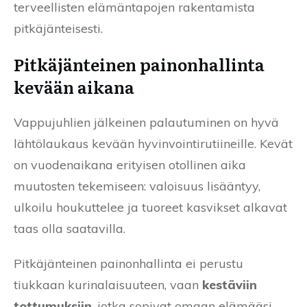
terveellisten elämäntapojen rakentamista
pitkäjänteisesti.
Pitkäjänteinen painonhallinta
kevään aikana
Vappujuhlien jälkeinen palautuminen on hyvä
lähtölaukaus kevään hyvinvointirutiineille. Kevät
on vuodenaikana erityisen otollinen aika
muutosten tekemiseen: valoisuus lisääntyy,
ulkoilu houkuttelee ja tuoreet kasvikset alkavat
taas olla saatavilla.
Pitkäjänteinen painonhallinta ei perustu
tiukkaan kurinalaisuuteen, vaan
kestäviin
tottumuksiin
, jotka sopivat omaan elämääsi.