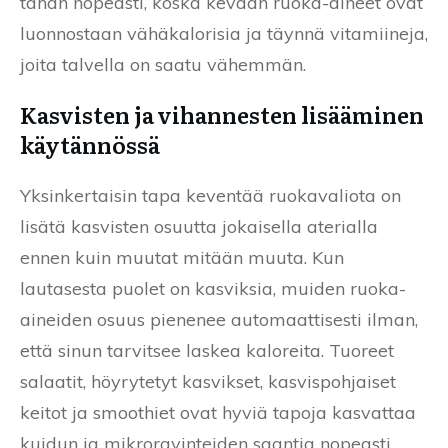
tähän nopeasti, koska kevään ruoka-aineet ovat
luonnostaan vähäkalorisia ja täynnä vitamiineja,
joita talvella on saatu vähemmän.
Kasvisten ja vihannesten lisääminen
käytännössä
Yksinkertaisin tapa keventää ruokavaliota on
lisätä kasvisten osuutta jokaisella aterialla
ennen kuin muutat mitään muuta. Kun
lautasesta puolet on kasviksia, muiden ruoka-
aineiden osuus pienenee automaattisesti ilman,
että sinun tarvitsee laskea kaloreita. Tuoreet
salaatit, höyrytetyt kasvikset, kasvispohjaiset
keitot ja smoothiet ovat hyviä tapoja kasvattaa
kuidun ja mikroravinteiden saantia nopeasti.