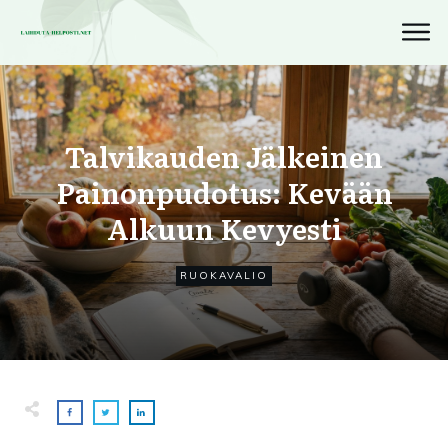
Talvikauden Jälkeinen
Painonpudotus: Kevään
Alkuun Kevyesti
RUOKAVALIO