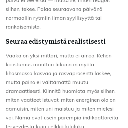
päivä ei tee eroa — mutta se, miten reagoit
siihen, tekee. Palaa seuraavana päivänä
normaaliin rytmiin ilman syyllisyyttä tai
rankaisemista.
Seuraa edistymistä realistisesti
Vaaka on yksi mittari, mutta ei ainoa. Kehon
koostumus muuttuu liikunnan myötä:
lihasmassa kasvaa ja rasvaprosentti laskee,
mutta paino ei välttämättä muutu
dramaattisesti. Kiinnitä huomiota myös siihen,
miten vaatteet istuvat, miten energinen olo on
aamuisin, miten uni maistuu ja miten mielesi
voi. Nämä ovat usein parempia indikaattoreita
terveydestä kuin pelkkä kiloluku.