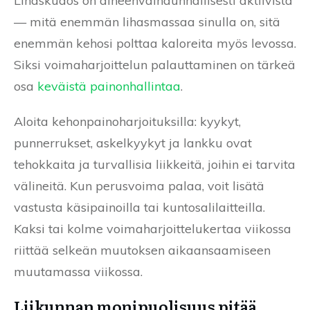
Lihaskudos on aineenvaihdunnallisesti aktiivista
— mitä enemmän lihasmassaa sinulla on, sitä
enemmän kehosi polttaa kaloreita myös levossa.
Siksi voimaharjoittelun palauttaminen on tärkeä
osa
keväistä painonhallintaa
.
Aloita kehonpainoharjoituksilla: kyykyt,
punnerrukset, askelkyykyt ja lankku ovat
tehokkaita ja turvallisia liikkeitä, joihin ei tarvita
välineitä. Kun perusvoima palaa, voit lisätä
vastusta käsipainoilla tai kuntosalilaitteilla.
Kaksi tai kolme voimaharjoittelukertaa viikossa
riittää selkeän muutoksen aikaansaamiseen
muutamassa viikossa.
Liikunnan monipuolisuus pitää