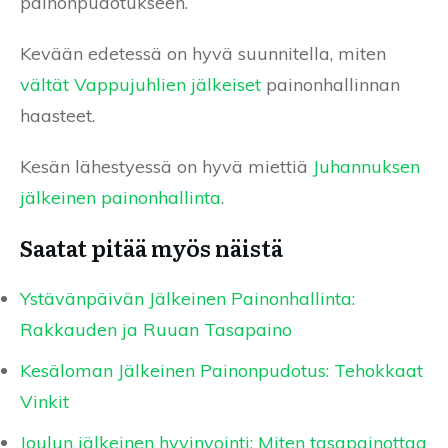
painonpudotukseen.
Kevään edetessä on hyvä suunnitella, miten
vältät Vappujuhlien jälkeiset
painonhallinnan
haasteet.
Kesän lähestyessä on hyvä miettiä
Juhannuksen
jälkeinen painonhallinta
.
Saatat pitää myös näistä
Ystävänpäivän Jälkeinen Painonhallinta:
Rakkauden ja Ruuan Tasapaino
Kesäloman Jälkeinen Painonpudotus: Tehokkaat
Vinkit
Joulun jälkeinen hyvinvointi: Miten tasapainottaa