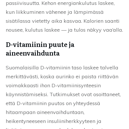
passiivisuutta. Kehon energiankulutus laskee,
kun liikkuminen vähenee ja lämpimässä
sisätilassa vietetty aika kasvaa. Kalorien saanti
nousee, kulutus laskee — ja tulos näkyy vaa’alla.
D-vitamiinin puute ja
aineenvaihdunta
Suomalaisilla D-vitamiinin taso laskee talvella
merkittävästi, koska aurinko ei paista riittävän
voimakkaasti ihon D-vitamiinisynteesin
käynnistämiseksi. Tutkimukset ovat osoittaneet,
että D-vitamiinin puutos on yhteydessä
hitaampaan aineenvaihduntaan,
heikentyneeseen insuliiniherkkyyteen ja