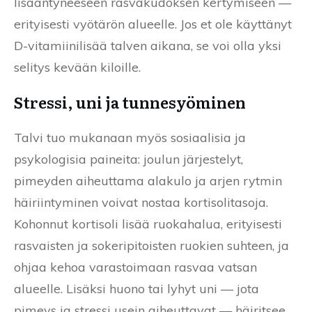
lisääntyneeseen rasvakudoksen kertymiseen —
erityisesti vyötärön alueelle. Jos et ole käyttänyt
D-vitamiinilisää talven aikana, se voi olla yksi
selitys kevään kiloille.
Stressi, uni ja tunnesyöminen
Talvi tuo mukanaan myös sosiaalisia ja
psykologisia paineita: joulun järjestelyt,
pimeyden aiheuttama alakulo ja arjen rytmin
häiriintyminen voivat nostaa kortisolitasoja.
Kohonnut kortisoli lisää ruokahalua, erityisesti
rasvaisten ja sokeripitoisten ruokien suhteen, ja
ohjaa kehoa varastoimaan rasvaa vatsan
alueelle. Lisäksi huono tai lyhyt uni — jota
pimeys ja stressi usein aiheuttavat — häiritsee