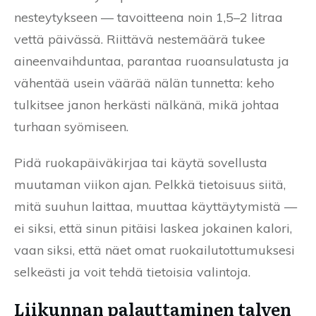
nesteytykseen — tavoitteena noin 1,5–2 litraa
vettä päivässä. Riittävä nestemäärä tukee
aineenvaihduntaa, parantaa ruoansulatusta ja
vähentää usein väärää nälän tunnetta: keho
tulkitsee janon herkästi nälkänä, mikä johtaa
turhaan syömiseen.
Pidä ruokapäiväkirjaa tai käytä sovellusta
muutaman viikon ajan. Pelkkä tietoisuus siitä,
mitä suuhun laittaa, muuttaa käyttäytymistä —
ei siksi, että sinun pitäisi laskea jokainen kalori,
vaan siksi, että näet omat ruokailutottumuksesi
selkeästi ja voit tehdä tietoisia valintoja.
Liikunnan palauttaminen talven