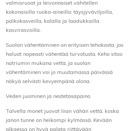
valmisruoat ja leivonnaiset vähitellen
kokonaisilla ruoka-aineilla: täysjyväviljoilla,
palkokasveilla, kalalla ja laadukkailla
kasvirasvoilla.
Suolan vähentäminen on erityisen tehokasta, jos
haluat nopeasti vähentää turvotusta. Keho sitoo
natriumin mukana vettä, ja suolan
vähentäminen voi jo muutamassa päivässä
näkyä selvästi kevyempänä olona.
Veden juominen ja nestetasapaino
Talvella monet juovat liian vähän vettä, koska
janon tunne on heikompi kylmässä. Kevään
alkaessa on hyvä palata riittävään