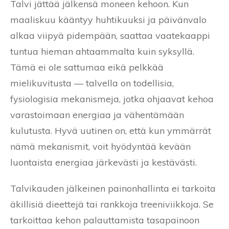
Talvi jättää jälkensä moneen kehoon. Kun
maaliskuu kääntyy huhtikuuksi ja päivänvalo
alkaa viipyä pidempään, saattaa vaatekaappi
tuntua hieman ahtaammalta kuin syksyllä.
Tämä ei ole sattumaa eikä pelkkää
mielikuvitusta — talvella on todellisia,
fysiologisia mekanismeja, jotka ohjaavat kehoa
varastoimaan energiaa ja vähentämään
kulutusta. Hyvä uutinen on, että kun ymmärrät
nämä mekanismit, voit hyödyntää kevään
luontaista energiaa järkevästi ja kestävästi.
Talvikauden jälkeinen painonhallinta ei tarkoita
äkillisiä dieettejä tai rankkoja treeniviikkoja. Se
tarkoittaa kehon palauttamista tasapainoon