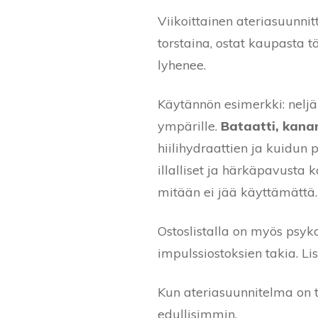
Viikoittainen ateriasuunnit
torstaina, ostat kaupasta 
lyhenee.
Käytännön esimerkki: neljä
ympärille.
Bataatti, kan
hiilihydraattien ja kuidun 
illalliset ja härkäpavusta k
mitään ei jää käyttämättä.
Ostoslistalla on myös psyko
impulssiostoksien takia. Li
Kun ateriasuunnitelma on 
edullisimmin.