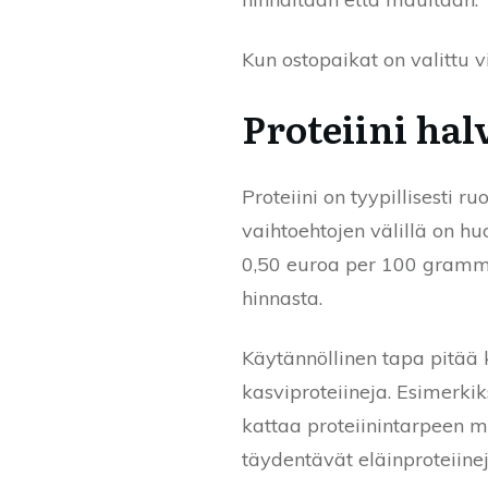
Kun ostopaikat on valittu v
Proteiini hal
Proteiini on tyypillisesti 
vaihtoehtojen välillä on h
0,50 euroa per 100 gramma
hinnasta.
Käytännöllinen tapa pitää ku
kasviproteiineja. Esimerki
kattaa proteiinintarpeen mon
täydentävät eläinproteiinej