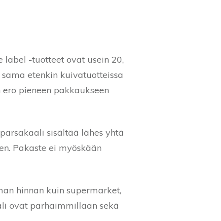
label -tuotteet ovat usein 20,
 sama etenkin kuivatuotteissa
nan ero pieneen pakkaukseen
parsakaali sisältää lähes yhtä
een. Pakaste ei myöskään
mman hinnan kuin supermarket,
kaali ovat parhaimmillaan sekä