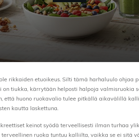
ole rikkaiden etuoikeus. Silti tämä harhaluulo ohjaa p
i on tiukka, kärrytään helposti halpoja valmisruokia sen
 että huono ruokavalio tulee pitkällä aikavälillä kall
ten kautta laskettuna.
kreettiset keinot syödä terveellisesti ilman turhaa yl
 terveellinen ruoka
tuntuu
kalliilta, vaikka se ei sitä 