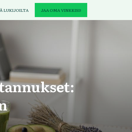
Ä LUKIJOILTA
JAA OMA VINKKISI!
stannukset:
n