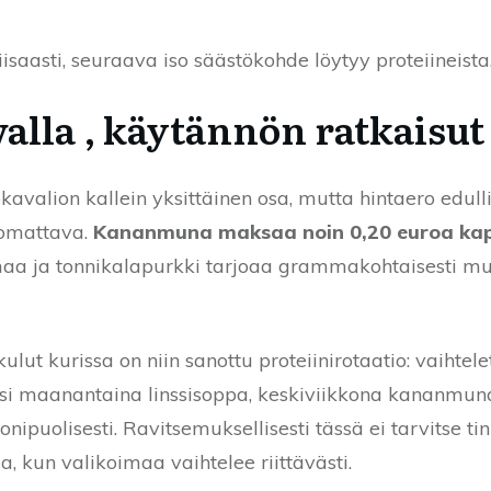
iisaasti, seuraava iso säästökohde löytyy proteiineista
valla , käytännön ratkaisut
ruokavalion kallein yksittäinen osa, mutta hintaero edul
uomattava.
Kananmuna maksaa noin 0,20 euroa kap
a ja tonnikalapurkki tarjoaa grammakohtaisesti mu
lut kurissa on niin sanottu proteiinirotaatio: vaihtele
ksi maanantaina linssisoppa, keskiviikkona kananmun
ipuolisesti. Ravitsemuksellisesti tässä ei tarvitse tink
a, kun valikoimaa vaihtelee riittävästi.