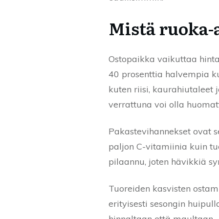
Mistä ruoka-
Ostopaikka vaikuttaa hinta
40 prosenttia halvempia ku
kuten riisi, kaurahiutaleet
verrattuna voi olla huomat
Pakastevihannekset ovat se
paljon C-vitamiinia kuin t
pilaannu, joten hävikkiä 
Tuoreiden kasvisten ostam
erityisesti sesongin huipul
hinnaltaan että maultaan.