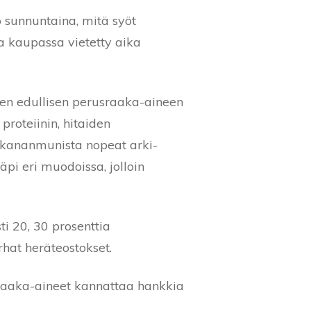
o sunnuntaina, mitä syöt
ja kaupassa vietetty aika
men edullisen perusraaka-aineen
roteiinin, hitaiden
a, kananmunista nopeat arki-
äpi eri muodoissa, jolloin
ti 20, 30 prosenttia
rhat heräteostokset.
 raaka-aineet kannattaa hankkia