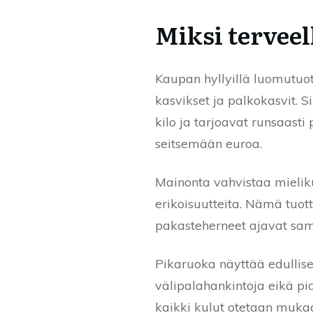
Miksi terveel
Kaupan hyllyillä luomutuot
kasvikset ja palkokasvit. Si
kilo ja tarjoavat runsaasti
seitsemään euroa.
Mainonta vahvistaa mieliku
erikoisuutteita. Nämä tuott
pakasteherneet ajavat sam
Pikaruoka näyttää edullise
välipalahankintoja eikä p
kaikki kulut otetaan muka