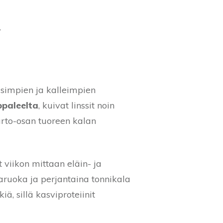
.
lisimpien ja kalleimpien
paleelta
, kuivat linssit noin
rto-osan tuoreen kalan
t viikon mittaan eläin- ja
aruoka ja perjantaina tonnikala
iä, sillä kasviproteiinit