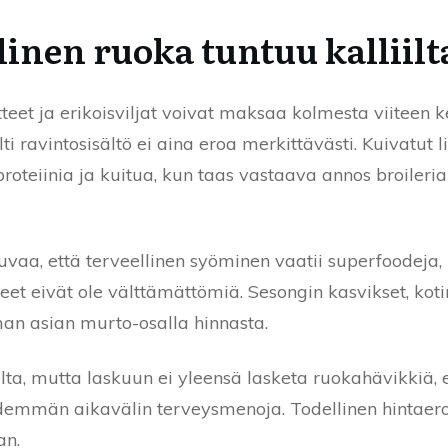
linen ruoka tuntuu kalliilt
teet ja erikoisviljat voivat maksaa kolmesta viiteen
lti ravintosisältö ei aina eroa merkittävästi. Kuivatut
 proteiinia ja kuitua, kun taas vastaava annos broileri
vaa, että terveellinen syöminen vaatii superfoodeja, p
eet eivät ole välttämättömiä. Sesongin kasvikset, kot
an asian murto-osalla hinnasta.
lta, mutta laskuun ei yleensä lasketa ruokahävikkiä, 
idemmän aikavälin terveysmenoja. Todellinen hintaer
an.