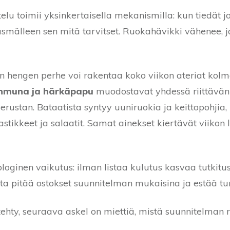
telu toimii yksinkertaisella mekanismilla: kun tiedät j
täsmälleen sen mitä tarvitset. Ruokahävikki vähenee, 
n hengen perhe voi rakentaa koko viikon ateriat kol
anmuna ja härkäpapu
muodostavat yhdessä riittävän p
perustan. Bataatista syntyy uuniruokia ja keittopohji
astikkeet ja salaatit. Samat ainekset kiertävät viikon l
loginen vaikutus: ilman listaa kulutus kasvaa tutkitus
sta pitää ostokset suunnitelman mukaisina ja estää tu
tehty, seuraava askel on miettiä, mistä suunnitelman