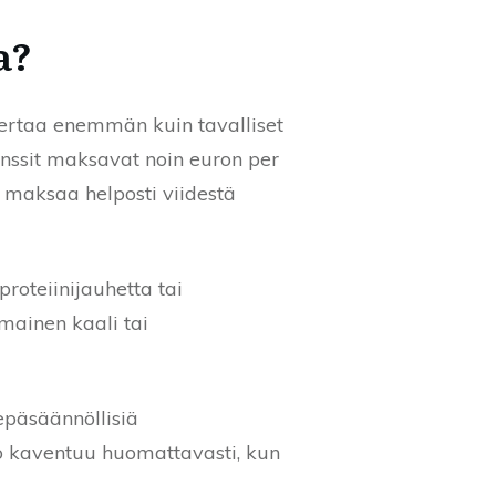
a?
 kertaa enemmän kuin tavalliset
 linssit maksavat noin euron per
a maksaa helposti viidestä
roteiinijauhetta tai
imainen kaali tai
epäsäännöllisiä
o kaventuu huomattavasti, kun