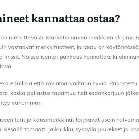
aineet kannattaa ostaa?
an merkittävästi. Marketin omien merkkien eli private 
in vastaavat merkkituotteet, ja laatu on käytännössä
 ja linssit. Näissä isompi pakkaus kannattaa: kilohin
tava.
kä edullisia että ravintoarvoiltaan hyviä. Pakastettu 
uore, koska pakastus tapahtuu heti sadonkorjuun jälk
syntyy vähemmän.
iseen torit ja kausimarkkinat tarjoavat usein halve
la. Kesällä tomaatti ja kurkku, syksyllä juurekset ja 