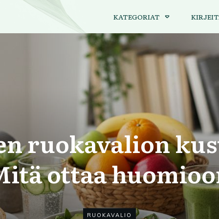
KATEGORIAT
KIRJEIT
en ruokavalion ku
Mitä ottaa huomioo
RUOKAVALIO