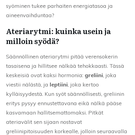
syöminen tukee parhaiten energiatasoa ja
aineenvaihduntaa?
Ateriarytmi: kuinka usein ja
milloin syödä?
Säännöllinen ateriarytmi pitää verensokerin
tasaisena ja hillitsee nälkää tehokkaasti. Tässä
keskeisiä ovat kaksi hormonia:
greliini
, joka
viestii nälästä, ja
leptiini
, joka kertoo
kylläisyydestä. Kun syöt säännöllisesti, greliinin
eritys pysyy ennustettavana eikä nälkä pääse
kasvamaan hallitsemattomaksi. Pitkät
ateriavälit sen sijaan nostavat
greliinipitoisuuden korkealle, jolloin seuraavalla