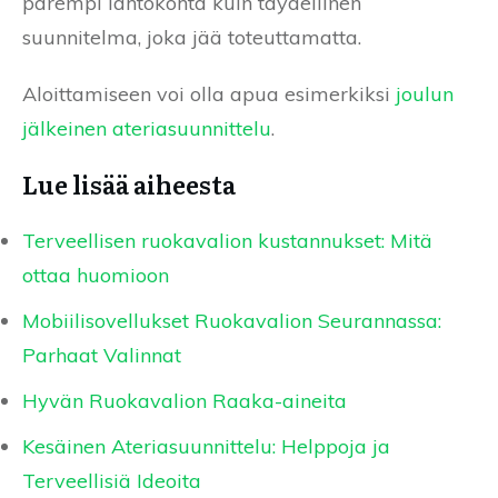
parempi lähtökohta kuin täydellinen
suunnitelma, joka jää toteuttamatta.
Aloittamiseen voi olla apua esimerkiksi
joulun
jälkeinen ateriasuunnittelu
.
Lue lisää aiheesta
Terveellisen ruokavalion kustannukset: Mitä
ottaa huomioon
Mobiilisovellukset Ruokavalion Seurannassa:
Parhaat Valinnat
Hyvän Ruokavalion Raaka-aineita
Kesäinen Ateriasuunnittelu: Helppoja ja
Terveellisiä Ideoita