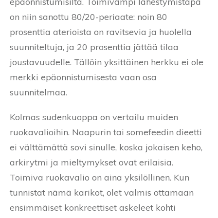
epäonnistumisilta. Toimivampi lähestymistapa
on niin sanottu 80/20-periaate: noin 80
prosenttia aterioista on ravitsevia ja huolella
suunniteltuja, ja 20 prosenttia jättää tilaa
joustavuudelle. Tällöin yksittäinen herkku ei ole
merkki epäonnistumisesta vaan osa
suunnitelmaa.
Kolmas sudenkuoppa on vertailu muiden
ruokavalioihin. Naapurin tai somefeedin dieetti
ei välttämättä sovi sinulle, koska jokaisen keho,
arkirytmi ja mieltymykset ovat erilaisia.
Toimiva ruokavalio on aina yksilöllinen. Kun
tunnistat nämä karikot, olet valmis ottamaan
ensimmäiset konkreettiset askeleet kohti