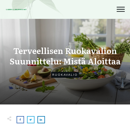
Terveellisen Ruokavalion
Suunnittelu: Mistä Aloittaa
RUOKAVALIO