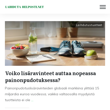
Laihdutustuotteet
Voiko lisäravinteet auttaa nopeassa
painonpudotuksessa?
Painonpudotuslisäravinteiden globaali markkina ylittää 15
miljardia euroa vuodessa, vaikka valtaosalla myydyistä
tuotteista ei ole
...