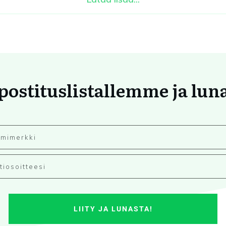
 postituslistallemme ja lun
LIITY JA LUNASTA!