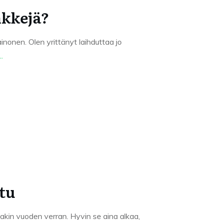
nkkejä?
ainonen. Olen yrittänyt laihduttaa jo
..
stu
nakin vuoden verran. Hyvin se aina alkaa,