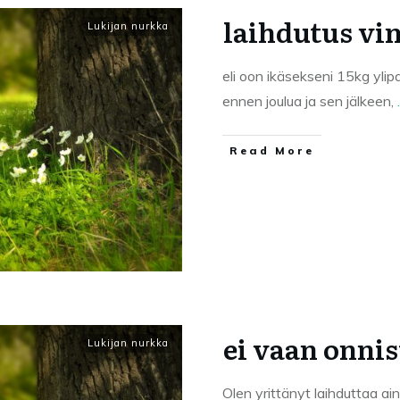
laihdutus vi
Lukijan nurkka
eli oon ikäsekseni 15kg ylip
ennen joulua ja sen jälkeen,
.
Read More
ei vaan onni
Lukijan nurkka
Olen yrittänyt laihduttaa ai