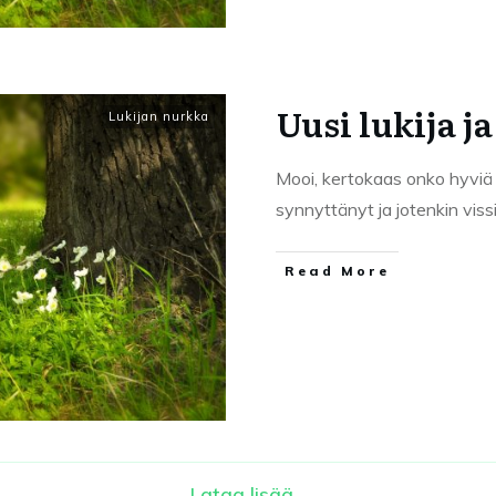
Uusi lukija j
Lukijan nurkka
Mooi, kertokaas onko hyviä 
synnyttänyt ja jotenkin viss
Read More
Lataa lisää...