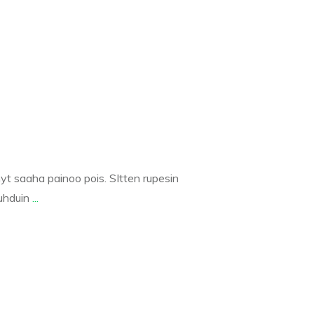
nyt saaha painoo pois. SItten rupesin
auhduin
...