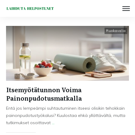
Ruokavalio
Itsemyötätunnon Voima
Painonpudotusmatkalla
Entä jos lempeämpi suhtautuminen itseesi olisikin tehokkain
painonpudotustyökalusi? Kuulostaa ehkä yllättävältä, mutta
tutkimukset osoittavat
...