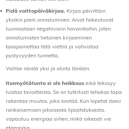
Pidä voittopäiväkirjaa.
Kirjaa päivittäin
yksikin pieni onnistuminen. Aivot hakeutuvat
luonnostaan negatiivisiin havaintoihin, joten
onnistumisten tietoinen kirjaaminen
tasapainottaa tätä viettiä ja vahvistaa
pystyvyyden tunnetta.
Valitse näistä yksi ja aloita tänään.
Itsemyötätunto ei ole heikkous
eikä tekosyy
luistaa tavoitteista. Se on tutkitusti tehokas tapa
rakentaa muutos, joka kestää. Kun lopetat itsesi
rankaisemisen jokaisesta lipsahduksesta,
vapautuu energiaa siihen, mikä oikeasti vie
eteenpäin.