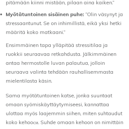
pitämään kiinni mistään, pilaan aina kaiken.”
Myötätuntoinen sisäinen puhe:
“Olin väsynyt ja
stressaantunut. Se on inhimillistä, eikä yksi hetki
määritä koko matkaani.”
Ensimmäinen tapa ylläpitää stressitilaa ja
ruokkii seuraavaa retkahdusta. Jälkimmäinen
antaa hermostolle luvan palautua, jolloin
seuraava valinta tehdään rauhallisemmasta
mielentilasta käsin.
Sama myötätuntoinen katse, jonka suuntaat
omaan syömiskäyttäytymiseesi, kannattaa
ulottaa myös laajemmin siihen, miten suhtaudut
koko kehooси. Suhde omaan kehoon on nimittäin