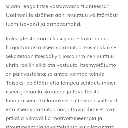
sijaan reagoit itse vastaavassa tilanteessa?
Useimmille sisäinen ääni muuttuu välittömästi
tuomitsevaksi ja armottomaksi.
Kaksi yleistä väärinkäsitystä estävät monia
harjoittamasta itsemyötätuntoa. Ensinnäkin se
sekoitetaan itsesääliyn, jossa ihminen juuttuu
uhrin rooliin eikä ota vastuuta. Itsemyötätunto
on päinvastaista: se antaa voimaa toimia.
Toiseksi pelätään, että lempeä suhtautuminen
itseen johtaa laiskuuteen ja tavoitteista
luopumiseen. Tutkimukset kuitenkin osoittavat,
että itsemyötätuntoa harjoittavat ihmiset ovat
pitkällä aikavälillä motivoituneempia ja
sitoutuneempia tavoitteisiinsa kuin jatkuvasti