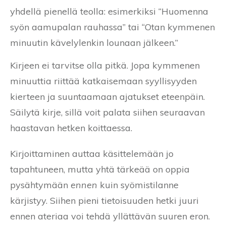
yhdellä pienellä teolla: esimerkiksi “Huomenna
syön aamupalan rauhassa” tai “Otan kymmenen
minuutin kävelylenkin lounaan jälkeen.”
Kirjeen ei tarvitse olla pitkä. Jopa kymmenen
minuuttia riittää katkaisemaan syyllisyyden
kierteen ja suuntaamaan ajatukset eteenpäin.
Säilytä kirje, sillä voit palata siihen seuraavan
haastavan hetken koittaessa.
Kirjoittaminen auttaa käsittelemään jo
tapahtuneen, mutta yhtä tärkeää on oppia
pysähtymään
ennen
kuin syömistilanne
kärjistyy. Siihen pieni tietoisuuden hetki juuri
ennen ateriaa voi tehdä yllättävän suuren eron.