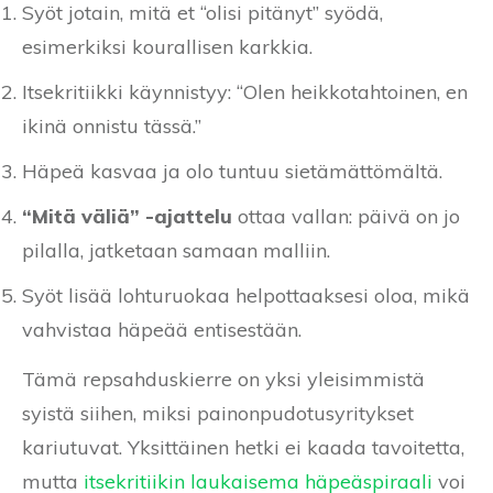
Syöt jotain, mitä et “olisi pitänyt” syödä,
esimerkiksi kourallisen karkkia.
Itsekritiikki käynnistyy: “Olen heikkotahtoinen, en
ikinä onnistu tässä.”
Häpeä kasvaa ja olo tuntuu sietämättömältä.
“Mitä väliä” -ajattelu
ottaa vallan: päivä on jo
pilalla, jatketaan samaan malliin.
Syöt lisää lohturuokaa helpottaaksesi oloa, mikä
vahvistaa häpeää entisestään.
Tämä repsahduskierre on yksi yleisimmistä
syistä siihen, miksi painonpudotusyritykset
kariutuvat. Yksittäinen hetki ei kaada tavoitetta,
mutta
itsekritiikin laukaisema häpeäspiraali
voi