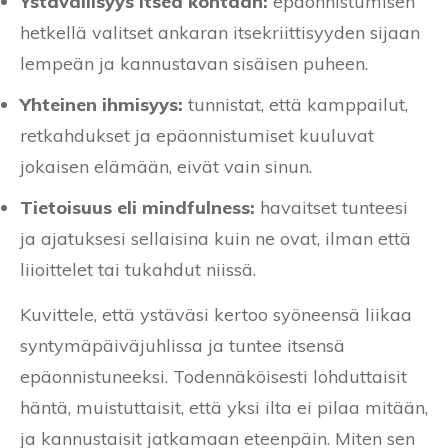
Ystävällisyys itseä kohtaan:
epäonnistumisen
hetkellä valitset ankaran itsekriittisyyden sijaan
lempeän ja kannustavan sisäisen puheen.
Yhteinen ihmisyys:
tunnistat, että kamppailut,
retkahdukset ja epäonnistumiset kuuluvat
jokaisen elämään, eivät vain sinun.
Tietoisuus eli mindfulness:
havaitset tunteesi
ja ajatuksesi sellaisina kuin ne ovat, ilman että
liioittelet tai tukahdut niissä.
Kuvittele, että ystäväsi kertoo syöneensä liikaa
syntymäpäiväjuhlissa ja tuntee itsensä
epäonnistuneeksi. Todennäköisesti lohduttaisit
häntä, muistuttaisit, että yksi ilta ei pilaa mitään,
ja kannustaisit jatkamaan eteenpäin. Miten sen