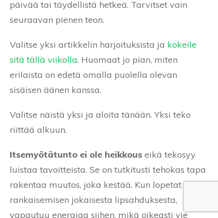
päivää tai täydellistä hetkeä. Tarvitset vain
seuraavan pienen teon.
Valitse yksi artikkelin harjoituksista ja
kokeile
sitä tällä viikolla
. Huomaat jo pian, miten
erilaista on edetä omalla puolella olevan
sisäisen äänen kanssa.
Valitse näistä yksi ja aloita tänään. Yksi teko
riittää alkuun.
Itsemyötätunto ei ole heikkous
eikä tekosyy
luistaa tavoitteista. Se on tutkitusti tehokas tapa
rakentaa muutos, joka kestää. Kun lopetat itsesi
rankaisemisen jokaisesta lipsahduksesta,
vapautuu energiaa siihen, mikä oikeasti vie