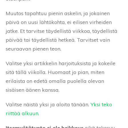
Muutos tapahtuu pienin askelin, ja jokainen
päivä on uusi lähtökohta, ei eilisen virheiden
jatke. Et tarvitse täydellistä viikkoa, täydellistä
päivää tai täydellistä hetkeä. Tarvitset vain
seuraavan pienen teon.
Valitse yksi artikkelin harjoituksista ja kokeile
sitä tällä viikolla. Huomaat jo pian, miten
erilaista on edetä omalla puolella olevan
sisäisen äänen kanssa.
Valitse näistä yksi ja aloita tänään.
Yksi teko
riittää alkuun.
Itsemyötätunto ei ole heikkous
eikä tekosyy