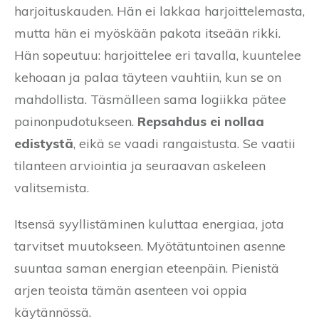
harjoituskauden. Hän ei lakkaa harjoittelemasta,
mutta hän ei myöskään pakota itseään rikki.
Hän sopeutuu: harjoittelee eri tavalla, kuuntelee
kehoaan ja palaa täyteen vauhtiin, kun se on
mahdollista. Täsmälleen sama logiikka pätee
painonpudotukseen.
Repsahdus ei nollaa
edistystä
, eikä se vaadi rangaistusta. Se vaatii
tilanteen arviointia ja seuraavan askeleen
valitsemista.
Itsensä syyllistäminen kuluttaa energiaa, jota
tarvitset muutokseen. Myötätuntoinen asenne
suuntaa saman energian eteenpäin. Pienistä
arjen teoista tämän asenteen voi oppia
käytännössä.