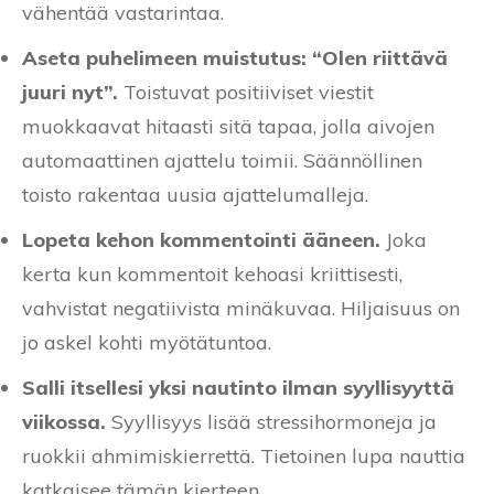
vähentää vastarintaa.
Aseta puhelimeen muistutus: “Olen riittävä
juuri nyt”.
Toistuvat positiiviset viestit
muokkaavat hitaasti sitä tapaa, jolla aivojen
automaattinen ajattelu toimii. Säännöllinen
toisto rakentaa uusia ajattelumalleja.
Lopeta kehon kommentointi ääneen.
Joka
kerta kun kommentoit kehoasi kriittisesti,
vahvistat negatiivista minäkuvaa. Hiljaisuus on
jo askel kohti myötätuntoa.
Salli itsellesi yksi nautinto ilman syyllisyyttä
viikossa.
Syyllisyys lisää stressihormoneja ja
ruokkii ahmimiskierrettä. Tietoinen lupa nauttia
katkaisee tämän kierteen.