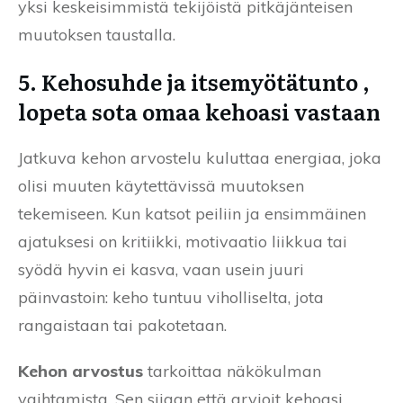
yksi keskeisimmistä tekijöistä pitkäjänteisen
muutoksen taustalla.
5. Kehosuhde ja itsemyötätunto ,
lopeta sota omaa kehoasi vastaan
Jatkuva kehon arvostelu kuluttaa energiaa, joka
olisi muuten käytettävissä muutoksen
tekemiseen. Kun katsot peiliin ja ensimmäinen
ajatuksesi on kritiikki, motivaatio liikkua tai
syödä hyvin ei kasva, vaan usein juuri
päinvastoin: keho tuntuu viholliselta, jota
rangaistaan tai pakotetaan.
Kehon arvostus
tarkoittaa näkökulman
vaihtamista. Sen sijaan että arvioit kehoasi