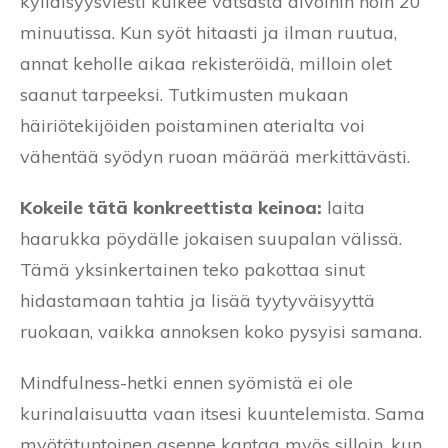
kylläisyysviesti kulkee vatsasta aivoihin noin 20
minuutissa. Kun syöt hitaasti ja ilman ruutua,
annat keholle aikaa rekisteröidä, milloin olet
saanut tarpeeksi. Tutkimusten mukaan
häiriötekijöiden poistaminen aterialta voi
vähentää syödyn ruoan määrää merkittävästi.
Kokeile tätä konkreettista keinoa:
laita
haarukka pöydälle jokaisen suupalan välissä.
Tämä yksinkertainen teko pakottaa sinut
hidastamaan tahtia ja lisää tyytyväisyyttä
ruokaan, vaikka annoksen koko pysyisi samana.
Mindfulness-hetki ennen syömistä ei ole
kurinalaisuutta vaan itsesi kuuntelemista. Sama
myötätuntoinen asenne kantaa myös silloin, kun