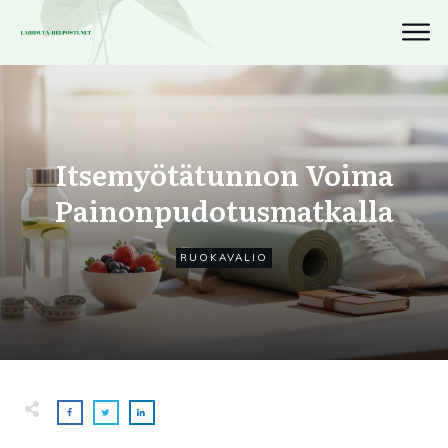
Itsemyötätunnon Voima
Painonpudotusmatkalla
RUOKAVALIO