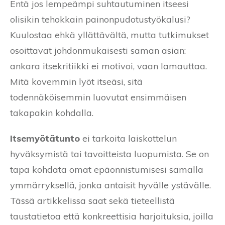
Entä jos lempeämpi suhtautuminen itseesi
olisikin tehokkain painonpudotustyökalusi?
Kuulostaa ehkä yllättävältä, mutta tutkimukset
osoittavat johdonmukaisesti saman asian:
ankara itsekritiikki ei motivoi, vaan lamauttaa.
Mitä kovemmin lyöt itseäsi, sitä
todennäköisemmin luovutat ensimmäisen
takapakin kohdalla.
Itsemyötätunto
ei tarkoita laiskottelun
hyväksymistä tai tavoitteista luopumista. Se on
tapa kohdata omat epäonnistumisesi samalla
ymmärryksellä, jonka antaisit hyvälle ystävälle.
Tässä artikkelissa saat sekä tieteellistä
taustatietoa että konkreettisia harjoituksia, joilla