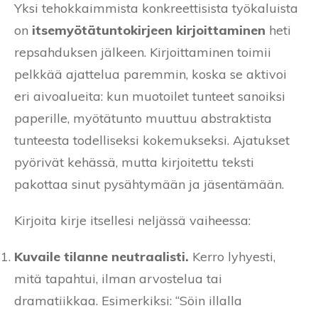
Yksi tehokkaimmista konkreettisista työkaluista
on
itsemyötätuntokirjeen kirjoittaminen
heti
repsahduksen jälkeen. Kirjoittaminen toimii
pelkkää ajattelua paremmin, koska se aktivoi
eri aivoalueita: kun muotoilet tunteet sanoiksi
paperille, myötätunto muuttuu abstraktista
tunteesta todelliseksi kokemukseksi. Ajatukset
pyörivät kehässä, mutta kirjoitettu teksti
pakottaa sinut pysähtymään ja jäsentämään.
Kirjoita kirje itsellesi neljässä vaiheessa:
Kuvaile tilanne neutraalisti.
Kerro lyhyesti,
mitä tapahtui, ilman arvostelua tai
dramatiikkaa. Esimerkiksi: “Söin illalla